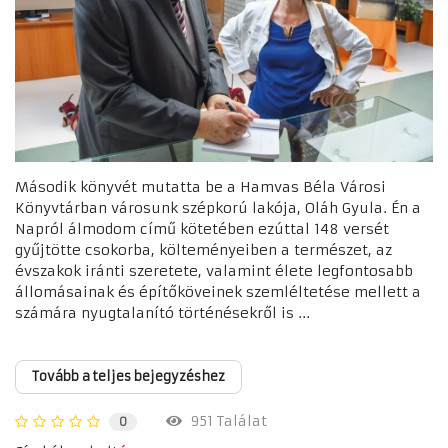
Második könyvét mutatta be a Hamvas Béla Városi
Könyvtárban városunk szépkorú lakója, Oláh Gyula. Én a
Napról álmodom című kötetében ezúttal 148 versét
gyűjtötte csokorba, költeményeiben a természet, az
évszakok iránti szeretete, valamint élete legfontosabb
állomásainak és építőköveinek szemléltetése mellett a
számára nyugtalanító történésekről is ...
Tovább a teljes bejegyzéshez
951 Találat
0