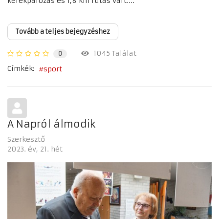
kerékpározás és 1,8 km futás várt....
Tovább a teljes bejegyzéshez
1045 Találat
0
Címkék:
sport
A Napról álmodik
Szerkesztő
2023. év
21. hét