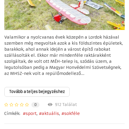
Valamikor a nyolcvanas évek közepén a Lordok házával
szemben még megvoltak azok a kis földszintes épületek,
barakkok, ahol annak idején a várost építő rabokat
szállásolták el. Ekkor már mindenféle raktárakként
szolgáltak, de volt ott MÉH-telep is, szódás üzem, a
legutolsóban pedig a Magyar Honvédelmi Szövetségnek,
az MHSZ-nek volt a repülőmodellező...
Tovább a teljes bejegyzéshez
912 Találat
0
Címkék:
sport
aktuális
sokféle