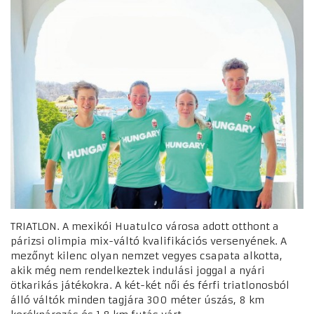
TRIATLON. A mexikói Huatulco városa adott otthont a
párizsi olimpia mix-váltó kvalifikációs versenyének. A
mezőnyt kilenc olyan nemzet vegyes csapata alkotta,
akik még nem rendelkeztek indulási joggal a nyári
ötkarikás játékokra. A két-két női és férfi triatlonosból
álló váltók minden tagjára 300 méter úszás, 8 km