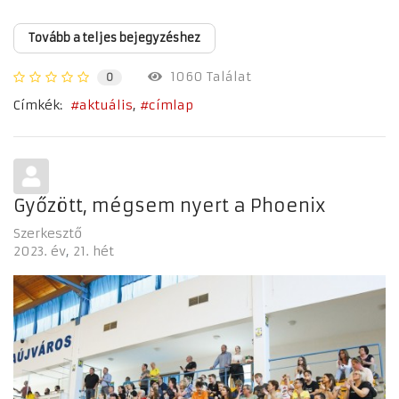
Tovább a teljes bejegyzéshez
1060 Találat
0
Címkék:
aktuális
címlap
Győzött, mégsem nyert a Phoenix
Szerkesztő
2023. év
21. hét