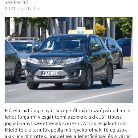
Szerkesztő
2023. év
20. hét
Előreláthatólag a nyár közepétől már Tiszaújvárosban is
lehet forgalmi vizsgát tenni azoknak, akik „B" típusú
jogosítványt szeretnének szerezni. A tíz vizsgakört már
kijelölték, a tanulók pedig már gyakorolnak, főleg azok,
akik úgy döntöttek, hogy élnek a lehetőséggel és a város