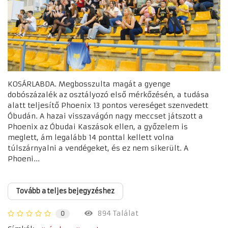
KOSÁRLABDA. Megbosszulta magát a gyenge
dobószázalék az osztályozó első mérkőzésén, a tudása
alatt teljesítő Phoenix 13 pontos vereséget szenvedett
Óbudán. A hazai visszavágón nagy meccset játszott a
Phoenix az Óbudai Kaszások ellen, a győzelem is
meglett, ám legalább 14 ponttal kellett volna
túlszárnyalni a vendégeket, és ez nem sikerült. A
Phoeni...
Tovább a teljes bejegyzéshez
894 Találat
0