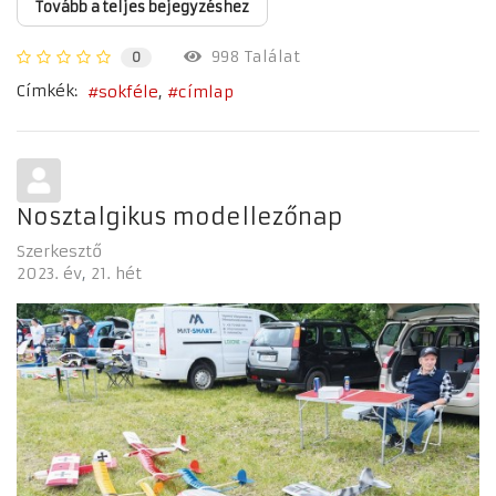
Tovább a teljes bejegyzéshez
998 Találat
0
Címkék:
sokféle
címlap
Nosztalgikus modellezőnap
Szerkesztő
2023. év
21. hét