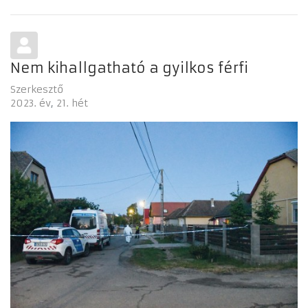
Nem kihallgatható a gyilkos férfi
Szerkesztő
2023. év
21. hét