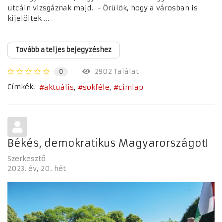
utcáin vizsgáznak majd. - Örülök, hogy a városban is
kijelöltek ...
Tovább a teljes bejegyzéshez
2902 Találat
0
Címkék:
aktuális
sokféle
címlap
Békés, demokratikus Magyarországot!
Szerkesztő
2023. év
20. hét