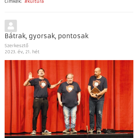
Címkék:
kultúra
Bátrak, gyorsak, pontosak
Szerkesztő
2023. év
21. hét