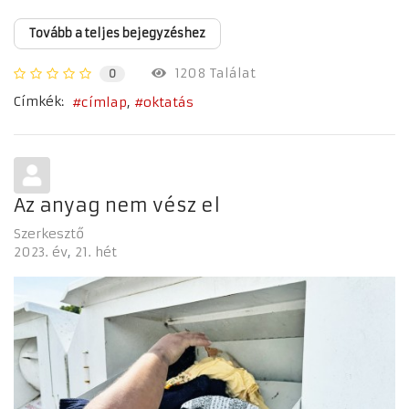
Tovább a teljes bejegyzéshez
1208 Találat
0
Címkék:
címlap
oktatás
Az anyag nem vész el
Szerkesztő
2023. év
21. hét