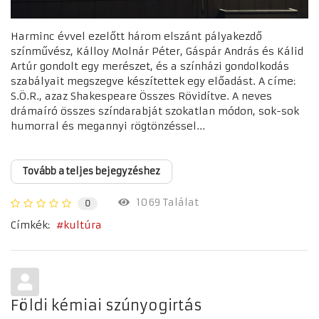
Harminc évvel ezelőtt három elszánt pályakezdő
színművész, Kálloy Molnár Péter, Gáspár András és Kálid
Artúr gondolt egy merészet, és a színházi gondolkodás
szabályait megszegve készítettek egy előadást. A címe:
S.Ö.R., azaz Shakespeare Összes Rövidítve. A neves
drámaíró összes színdarabját szokatlan módon, sok-sok
humorral és megannyi rögtönzéssel...
Tovább a teljes bejegyzéshez
1069 Találat
0
Címkék:
kultúra
Földi kémiai szúnyogirtás