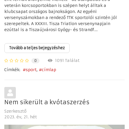
veterán korcsoportokban is szépen helyt álltak a
klubcsapat országos bajnokságon. Az egyéni
versenyszámokban a rendező TTK sportolói szintén jól
szerepeltek. A XXXIII. Tisza Triatlon versenynapjain
ezúttal is a Tiszaújvárosi Gyógy- és Strandf...
Tovább a teljes bejegyzéshez
1091 Találat
0
Címkék:
sport
címlap
Nem sikerült a kvótaszerzés
Szerkesztő
2023. év
21. hét