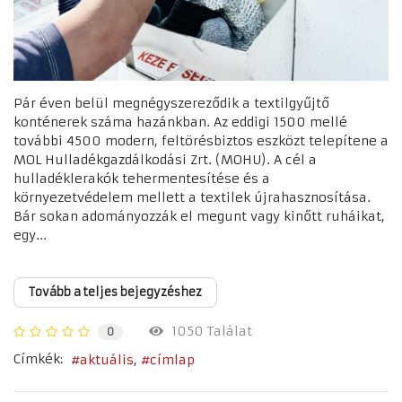
Pár éven belül megnégyszereződik a textilgyűjtő
konténerek száma hazánkban. Az eddigi 1500 mellé
további 4500 modern, feltörésbiztos eszközt telepítene a
MOL Hulladékgazdálkodási Zrt. (MOHU). A cél a
hulladéklerakók tehermentesítése és a
környezetvédelem mellett a textilek újrahasznosítása.
Bár sokan adományozzák el megunt vagy kinőtt ruháikat,
egy...
Tovább a teljes bejegyzéshez
1050 Találat
0
Címkék:
aktuális
címlap