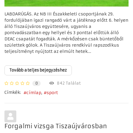
LABDARÚGÁS. Az NB III Északkeleti csoportjának 29.
fordulójában igazi rangadó várt a játéknap előtt 6. helyen
álló Tiszaújváros együttesére, ugyanis a
pontvadászatban egy hellyel és 3 ponttal előttük álló
DEAC csapatát fogadták. A mérkőzésen csak büntetőből
születtek gólok. A Tiszaújváros rendkívül rapszodikus
teljesítményt nyújtott az elmúlt hetek...
Tovább a teljes bejegyzéshez
842 Találat
0
Címkék:
címlap
sport
Forgalmi vizsga Tiszaújvárosban