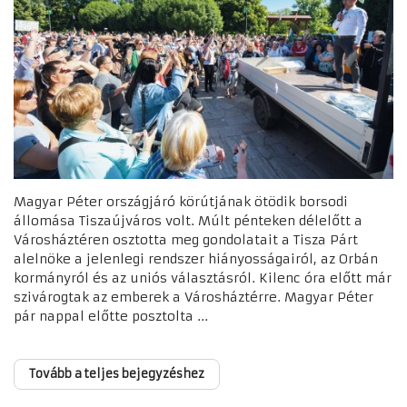
Magyar Péter országjáró körútjának ötödik borsodi
állomása Tiszaújváros volt. Múlt pénteken délelőtt a
Városháztéren osztotta meg gondolatait a Tisza Párt
alelnöke a jelenlegi rendszer hiányosságairól, az Orbán
kormányról és az uniós választásról. Kilenc óra előtt már
szivárogtak az emberek a Városháztérre. Magyar Péter
pár nappal előtte posztolta ...
Tovább a teljes bejegyzéshez