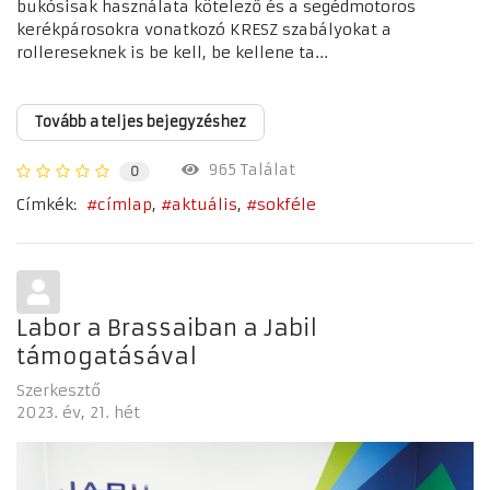
bukósisak használata kötelező és a segédmotoros
kerékpárosokra vonatkozó KRESZ szabályokat a
rollereseknek is be kell, be kellene ta...
Tovább a teljes bejegyzéshez
965 Találat
0
Címkék:
címlap
aktuális
sokféle
Labor a Brassaiban a Jabil
támogatásával
Szerkesztő
2023. év
21. hét