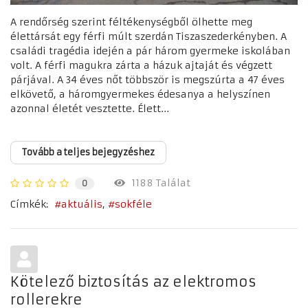
A rendőrség szerint féltékenységből ölhette meg
élettársát egy férfi múlt szerdán Tiszaszederkényben. A
családi tragédia idején a pár három gyermeke iskolában
volt. A férfi magukra zárta a házuk ajtaját és végzett
párjával. A 34 éves nőt többször is megszúrta a 47 éves
elkövető, a háromgyermekes édesanya a helyszínen
azonnal életét vesztette. Élett...
Tovább a teljes bejegyzéshez
1188 Találat
0
Címkék:
aktuális
sokféle
Kötelező biztosítás az elektromos
rollerekre