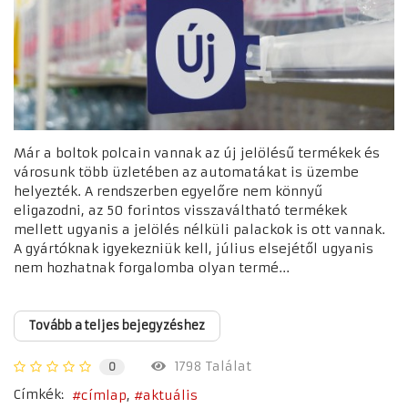
Már a boltok polcain vannak az új jelölésű termékek és
városunk több üzletében az automatákat is üzembe
helyezték. A rendszerben egyelőre nem könnyű
eligazodni, az 50 forintos visszaváltható termékek
mellett ugyanis a jelölés nélküli palackok is ott vannak.
A gyártóknak igyekezniük kell, július elsejétől ugyanis
nem hozhatnak forgalomba olyan termé...
Tovább a teljes bejegyzéshez
1798 Találat
0
Címkék:
címlap
aktuális