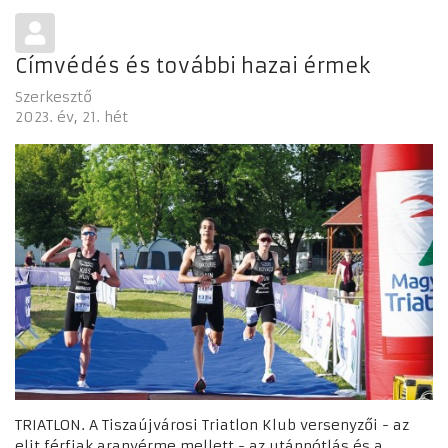
Címvédés és további hazai érmek
Szerkesztő
2023. év
21. hét
TRIATLON. A Tiszaújvárosi Triatlon Klub versenyzői - az
elit férfiak aranyérme mellett - az utánpótlás és a