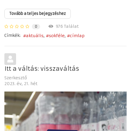
Tovább a teljes bejegyzéshez
976 Találat
0
Címkék:
aktuális
sokféle
címlap
Itt a váltás: visszaváltás
Szerkesztő
2023. év
21. hét