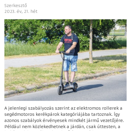
Szerkesztő
2023. év
21. hét
A jelenlegi szabályozás szerint az elektromos rollerek a
segédmotoros kerékpárok kategóriájába tartoznak. Így
azonos szabályok érvényesek mindkét jármű vezetőjére.
Például nem közlekedhetnek a járdán, csak úttesten, a