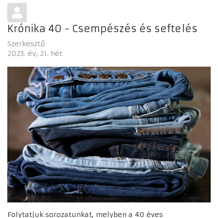
Krónika 40 - Csempészés és seftelés
Szerkesztő
2023. év
21. hét
Folytatjuk sorozatunkat, melyben a 40 éves