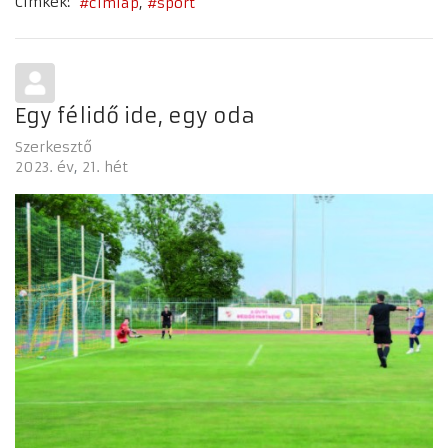
Címkék:
címlap
sport
Egy félidő ide, egy oda
Szerkesztő
2023. év
21. hét