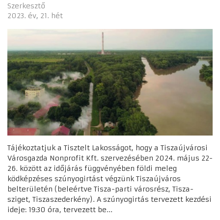
Szerkesztő
2023. év
21. hét
Tájékoztatjuk a Tisztelt Lakosságot, hogy a Tiszaújvárosi
Városgazda Nonprofit Kft. szervezésében 2024. május 22-
26. között az időjárás függvényében földi meleg
ködképzéses szúnyogirtást végzünk Tiszaújváros
belterületén (beleértve Tisza-parti városrész, Tisza-
sziget, Tiszaszederkény). A szúnyogirtás tervezett kezdési
ideje: 19:30 óra, tervezett be...