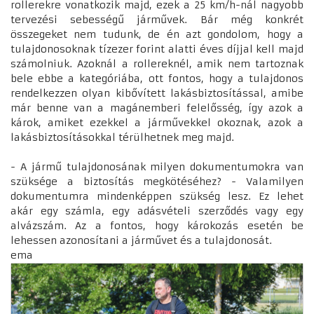
rollerekre vonatkozik majd, ezek a 25 km/h-nál nagyobb
tervezési sebességű járművek. Bár még konkrét
összegeket nem tudunk, de én azt gondolom, hogy a
tulajdonosoknak tízezer forint alatti éves díjjal kell majd
számolniuk. Azoknál a rollereknél, amik nem tartoznak
bele ebbe a kategóriába, ott fontos, hogy a tulajdonos
rendelkezzen olyan kibővített lakásbiztosítással, amibe
már benne van a magánemberi felelősség, így azok a
károk, amiket ezekkel a járművekkel okoznak, azok a
lakásbiztosításokkal térülhetnek meg majd.
- A jármű tulajdonosának milyen dokumentumokra van
szüksége a biztosítás megkötéséhez? - Valamilyen
dokumentumra mindenképpen szükség lesz. Ez lehet
akár egy számla, egy adásvételi szerződés vagy egy
alvázszám. Az a fontos, hogy károkozás esetén be
lehessen azonosítani a járművet és a tulajdonosát.
ema