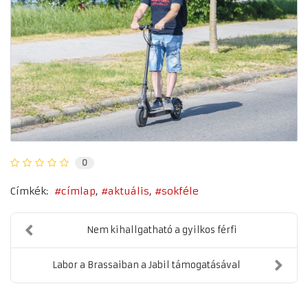
0
Címkék:
címlap
aktuális
sokféle
Nem kihallgatható a gyilkos férfi
Labor a Brassaiban a Jabil támogatásával