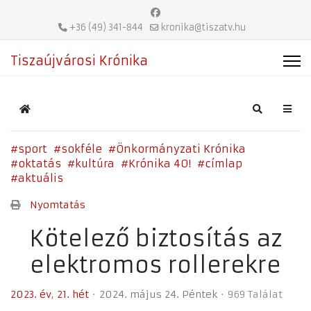
+36 (49) 341-844
kronika@tiszatv.hu
Tiszaújvárosi Krónika
Home
Search
sport
sokféle
Önkormányzati Krónika
oktatás
kultúra
Krónika 40!
címlap
aktuális
Nyomtatás
Kötelező biztosítás az
elektromos rollerekre
2023. év
21. hét
2024. május 24. Péntek
969 Találat