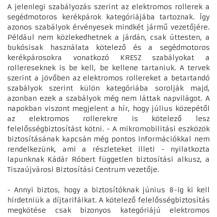
A jelenlegi szabályozás szerint az elektromos rollerek a
segédmotoros kerékpárok kategóriájába tartoznak. Így
azonos szabályok érvényesek mindkét jármű vezetőjére.
Például nem közlekedhetnek a járdán, csak úttesten, a
bukósisak használata kötelező és a segédmotoros
kerékpárosokra vonatkozó KRESZ szabályokat a
rollereseknek is be kell, be kellene tartaniuk. A tervek
szerint a jövőben az elektromos rollereket a betartandó
szabályok szerint külön kategóriába sorolják majd,
azonban ezek a szabályok még nem láttak napvilágot. A
napokban viszont megjelent a hír, hogy július közepétől
az elektromos rollerekre is kötelező lesz
felelősségbiztosítást kötni. - A mikromobilitási eszközök
biztosításának kapcsán még pontos információkkal nem
rendelkezünk, ami a részleteket illeti - nyilatkozta
lapunknak Kádár Róbert független biztosítási alkusz, a
Tiszaújvárosi Biztosítási Centrum vezetője.
- Annyi biztos, hogy a biztosítóknak június 8-ig ki kell
hirdetniük a díjtarifáikat. A kötelező felelősségbiztosítás
megkötése csak bizonyos kategóriájú elektromos