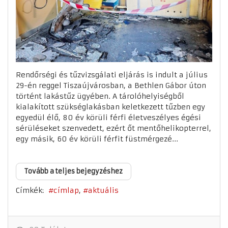
Rendőrségi és tűzvizsgálati eljárás is indult a július
29-én reggel Tiszaújvárosban, a Bethlen Gábor úton
történt lakástűz ügyében. A tárolóhelyiségből
kialakított szükséglakásban keletkezett tűzben egy
egyedül élő, 80 év körüli férfi életveszélyes égési
sérüléseket szenvedett, ezért őt mentőhelikopterrel,
egy másik, 60 év körüli férfit füstmérgezé...
Tovább a teljes bejegyzéshez
Címkék:
címlap
aktuális