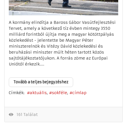
A kormány elindítja a Baross Gábor Vasútfejlesztési
Tervet, amely a következő tíz évben mintegy 3550
milliárd forintból újítja meg a magyar kötöttpályás
közlekedést - jelentette be Magyar Péter
miniszterelnök és Vitézy Dávid közlekedési és
beruházási miniszter múlt héten tartott közös
sajtótájékoztatójukon. A forrás zöme az Európai
Uniótól érkezik....
Tovább a teljes bejegyzéshez
Címkék:
aktuális
sokféle
címlap
161 Találat