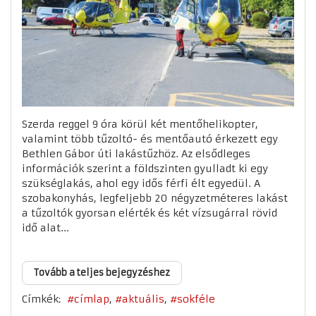
Szerda reggel 9 óra körül két mentőhelikopter,
valamint több tűzoltó- és mentőautó érkezett egy
Bethlen Gábor úti lakástűzhöz. Az elsődleges
információk szerint a földszinten gyulladt ki egy
szükséglakás, ahol egy idős férfi élt egyedül. A
szobakonyhás, legfeljebb 20 négyzetméteres lakást
a tűzoltók gyorsan elérték és két vízsugárral rövid
idő alat...
Tovább a teljes bejegyzéshez
Címkék:
címlap
aktuális
sokféle