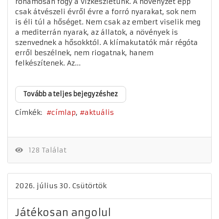
rohamosan fogy a vízkészletünk. A növényzet épp
csak átvészeli évről évre a forró nyarakat, sok nem
is éli túl a hőséget. Nem csak az embert viselik meg
a mediterrán nyarak, az állatok, a növények is
szenvednek a hősokktól. A klímakutatók már régóta
erről beszélnek, nem riogatnak, hanem
felkészítenek. Az...
Tovább a teljes bejegyzéshez
Címkék:
címlap
aktuális
128 Találat
2026. július 30. Csütörtök
Játékosan angolul