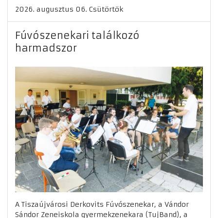
2026. augusztus 06. Csütörtök
Fúvószenekari találkozó
harmadszor
A Tiszaújvárosi Derkovits Fúvószenekar, a Vándor
Sándor Zeneiskola gyermekzenekara (TujBand), a