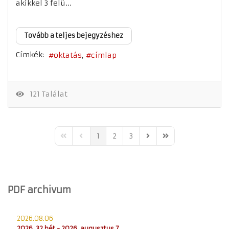
akikkel 3 felü...
Tovább a teljes bejegyzéshez
Címkék:
oktatás
címlap
121 Találat
1
2
3
First Page
Previous Page
Next Page
Last Page
PDF archivum
2026.08.06
2026. 32 hét - 2026. augusztus 7.