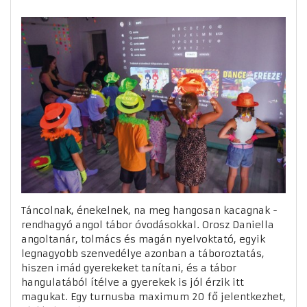
Táncolnak, énekelnek, na meg hangosan kacagnak -
rendhagyó angol tábor óvodásokkal. Orosz Daniella
angoltanár, tolmács és magán nyelvoktató, egyik
legnagyobb szenvedélye azonban a táboroztatás,
hiszen imád gyerekeket tanítani, és a tábor
hangulatából ítélve a gyerekek is jól érzik itt
magukat. Egy turnusba maximum 20 fő jelentkezhet,