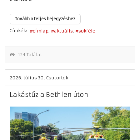
Tovább a teljes bejegyzéshez
Címkék:
címlap
aktuális
sokféle
124 Találat
2026. július 30. Csütörtök
Lakástűz a Bethlen úton