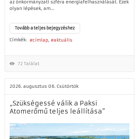
az önkormányzati szféra energiafelhasználását. Ezek
olyan lépések, am...
Tovább a teljes bejegyzéshez
Címkék:
címlap
aktuális
72 Találat
2026. augusztus 06. Csütörtök
„Szükségessé válik a Paksi
Atomerőmű teljes leállítása”