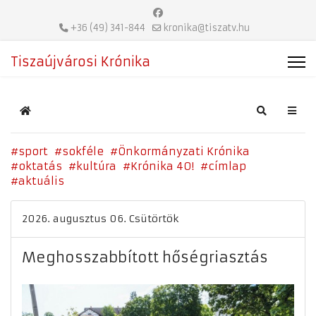
+36 (49) 341-844
kronika@tiszatv.hu
Tiszaújvárosi Krónika
Home
Search
sport
sokféle
Önkormányzati Krónika
oktatás
kultúra
Krónika 40!
címlap
aktuális
2026. augusztus 06. Csütörtök
Meghosszabbított hőségriasztás