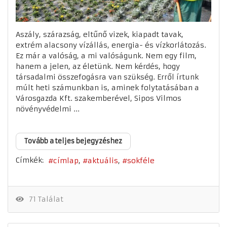
Aszály, szárazság, eltűnő vizek, kiapadt tavak,
extrém alacsony vízállás, energia- és vízkorlátozás.
Ez már a valóság, a mi valóságunk. Nem egy film,
hanem a jelen, az életünk. Nem kérdés, hogy
társadalmi összefogásra van szükség. Erről írtunk
múlt heti számunkban is, aminek folytatásában a
Városgazda Kft. szakemberével, Sipos Vilmos
növényvédelmi ...
Tovább a teljes bejegyzéshez
Címkék:
címlap
aktuális
sokféle
71 Találat