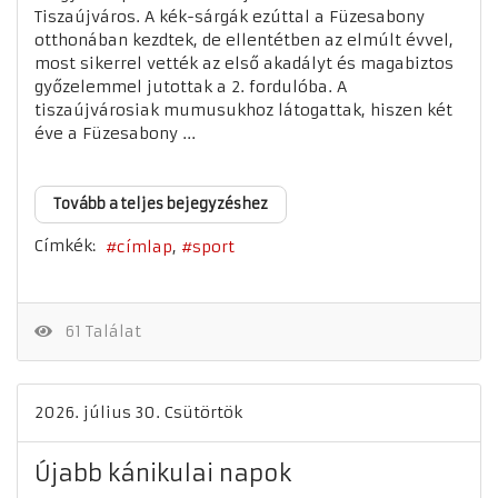
Tiszaújváros. A kék-sárgák ezúttal a Füzesabony
otthonában kezdtek, de ellentétben az elmúlt évvel,
most sikerrel vették az első akadályt és magabiztos
győzelemmel jutottak a 2. fordulóba. A
tiszaújvárosiak mumusukhoz látogattak, hiszen két
éve a Füzesabony ...
Tovább a teljes bejegyzéshez
Címkék:
címlap
sport
61 Találat
2026. július 30. Csütörtök
Újabb kánikulai napok