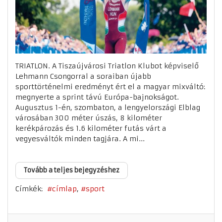
TRIATLON. A Tiszaújvárosi Triatlon Klubot képviselő
Lehmann Csongorral a soraiban újabb
sporttörténelmi eredményt ért el a magyar mixváltó:
megnyerte a sprint távú Európa-bajnokságot.
Augusztus 1-én, szombaton, a lengyelországi Elblag
városában 300 méter úszás, 8 kilométer
kerékpározás és 1.6 kilométer futás várt a
vegyesváltók minden tagjára. A mi...
Tovább a teljes bejegyzéshez
Címkék:
címlap
sport