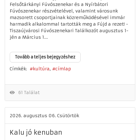
Felsőtárkányi Fúvószenekar és a Nyírbátori
Fúvószenekar részvételével, valamint városunk
mazsorett csoportjainak közreműködésével immár
harmadik alkalommal tartották meg a Fújd a rezet! -
Tiszaújvárosi Fúvószenekari Találkozót augusztus 1-
jén a Március 1...
Tovább a teljes bejegyzéshez
Címkék:
kultúra
címlap
61 Találat
2026. augusztus 06. Csütörtök
Kalu jó kenuban