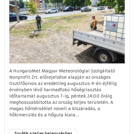
A HungaroMet Magyar Meteorológiai Szolgáltató
Nonprofit Zrt. előrejelzése alapján az országos
tisztifőorvos az eredetileg augusztus 4-én éjfélig
érvényben lévő harmadfokú hőségriasztás
időtartamát augusztus 7-ig, péntek 24:00 óráig
meghosszabbította az ország teljes területén. A
magas hőmérséklet növeli a kiszáradás, a
hőkimerülés és a hőguta kiala...
Tovább a teljes bejegyzéshez