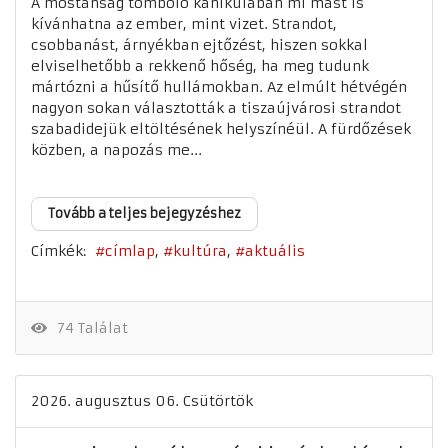
A mostanság tomboló kánikulában mi mást is
kívánhatna az ember, mint vizet. Strandot,
csobbanást, árnyékban ejtőzést, hiszen sokkal
elviselhetőbb a rekkenő hőség, ha meg tudunk
mártózni a hűsítő hullámokban. Az elmúlt hétvégén
nagyon sokan választották a tiszaújvárosi strandot
szabadidejük eltöltésének helyszínéül. A fürdőzések
közben, a napozás me...
Tovább a teljes bejegyzéshez
Címkék:
címlap
kultúra
aktuális
74 Találat
2026. augusztus 06. Csütörtök