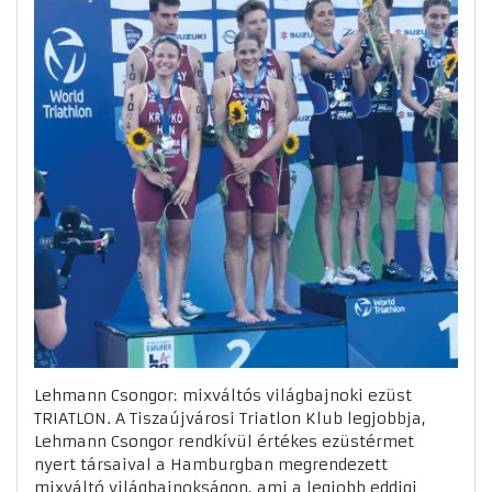
Lehmann Csongor: mixváltós világbajnoki ezüst
TRIATLON. A Tiszaújvárosi Triatlon Klub legjobbja,
Lehmann Csongor rendkívül értékes ezüstérmet
nyert társaival a Hamburgban megrendezett
mixváltó világbajnokságon, ami a legjobb eddigi