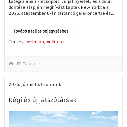
kategóriában korcsoport I. díjat nyertek, és a zsűri
döntése alapján meghívást kaptak New Yorkba a
2026. szeptember 6-án tartandó gálakoncertre és...
Tovább a teljes bejegyzéshez
Címkék:
címlap
oktatás
131 Találat
2026. július 16. Csütörtök
Régi és új játszótársak