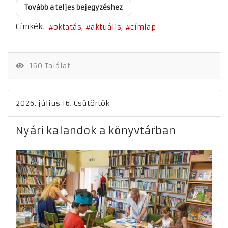
Tovább a teljes bejegyzéshez
Címkék:
oktatás
aktuális
címlap
160 Találat
2026. július 16. Csütörtök
Nyári kalandok a könyvtárban