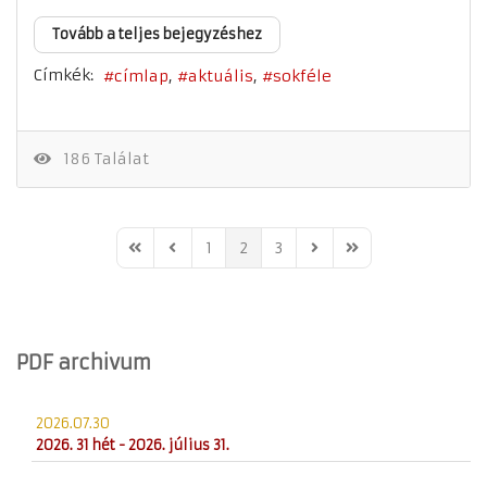
Tovább a teljes bejegyzéshez
Címkék:
címlap
aktuális
sokféle
186 Találat
1
2
3
First Page
Previous Page
Next Page
Last Page
PDF archivum
2026.07.30
2026. 31 hét - 2026. július 31.