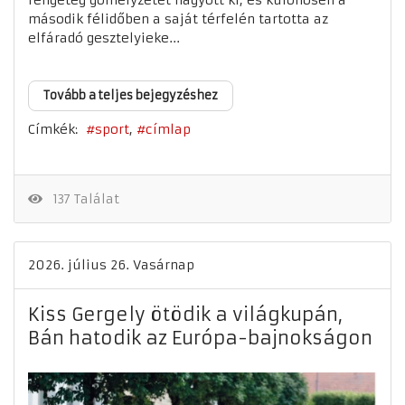
második félidőben a saját térfelén tartotta az
elfáradó gesztelyieke...
Tovább a teljes bejegyzéshez
Címkék:
sport
címlap
137 Találat
2026. július 26. Vasárnap
Kiss Gergely ötödik a világkupán,
Bán hatodik az Európa-bajnokságon