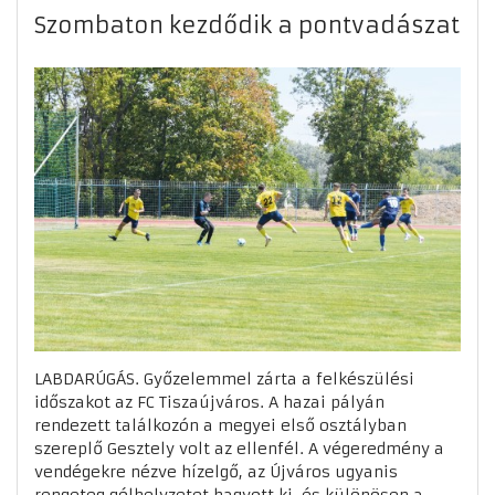
Szombaton kezdődik a pontvadászat
LABDARÚGÁS. Győzelemmel zárta a felkészülési
időszakot az FC Tiszaújváros. A hazai pályán
rendezett találkozón a megyei első osztályban
szereplő Gesztely volt az ellenfél. A végeredmény a
vendégekre nézve hízelgő, az Újváros ugyanis
rengeteg gólhelyzetet hagyott ki, és különösen a