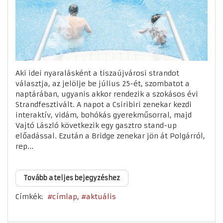
Aki idei nyaralásként a tiszaújvárosi strandot
választja, az jelölje be július 25-ét, szombatot a
naptárában, ugyanis akkor rendezik a szokásos évi
Strandfesztivált. A napot a Csiribiri zenekar kezdi
interaktív, vidám, bohókás gyerekműsorral, majd
Vajtó László következik egy gasztro stand-up
előadással. Ezután a Bridge zenekar jön át Polgárról,
rep...
Tovább a teljes bejegyzéshez
Címkék:
címlap
aktuális