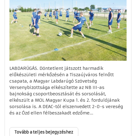
LABDARÚGÁS. Döntetlent játszott harmadik
előkészületi mérkőzésén a Tiszaújváros felnőtt
csapata, a Magyar Labdarúgó Szövetség
Versenybizottsága elkészítette az NB III-as
bajnokság csoportbeosztását és sorsolását,
elkészült a MOL Magyar Kupa 1. és 2. fordulójának
sorsolása is. A DEAC-tól elszenvedett 2-0-s vereség
és az Ózd ellen félbeszakadt edzőme...
Tovább a teljes bejegyzéshez