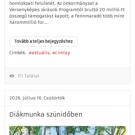
homlokzati felületét. Az önkormányzat a
Versenyképes Járások Programtól bruttó 20 millió Ft
összegű támogatást kapott, a fennmaradó több mint
hárommillió for...
Tovább a teljes bejegyzéshez
Címkék:
aktuális
címlap
171 Találat
2026. július 16. Csütörtök
Diákmunka szünidőben