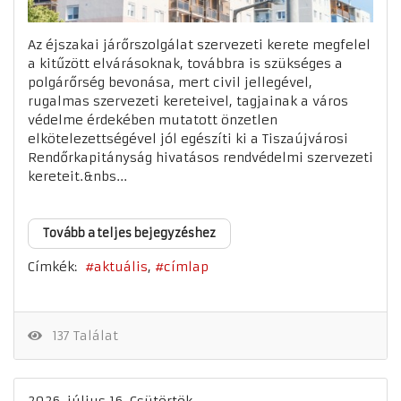
Az éjszakai járőrszolgálat szervezeti kerete megfelel
a kitűzött elvárásoknak, továbbra is szükséges a
polgárőrség bevonása, mert civil jellegével,
rugalmas szervezeti kereteivel, tagjainak a város
védelme érdekében mutatott önzetlen
elkötelezettségével jól egészíti ki a Tiszaújvárosi
Rendőrkapitányság hivatásos rendvédelmi szervezeti
kereteit.&nbs...
Tovább a teljes bejegyzéshez
Címkék:
aktuális
címlap
137 Találat