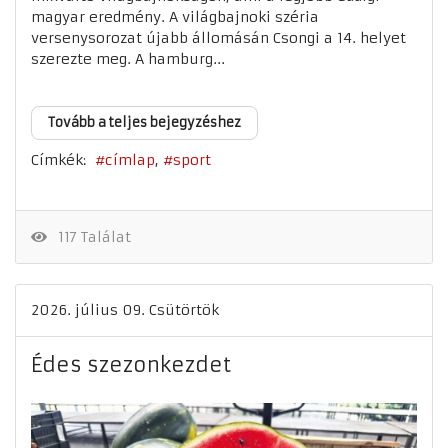
magyar eredmény. A világbajnoki széria
versenysorozat újabb állomásán Csongi a 14. helyet
szerezte meg. A hamburg...
Tovább a teljes bejegyzéshez
Címkék:
címlap
sport
117 Találat
2026. július 09. Csütörtök
Édes szezonkezdet