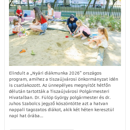
Elindult a „Nyári diákmunka 2026" országos
program, amihez a tiszaújvárosi önkormányzat idén
is csatlakozott. Az ünnepélyes megnyitót hétfőn
délután tartották a Tiszaújvárosi Polgármesteri
Hivatalban. Dr. Fülöp György polgármester és dr.
Juhos Szabolcs jegyző köszöntötte azt a hatvan
nappali tagozatos diákot, akik két héten keresztül
napi hat órába...