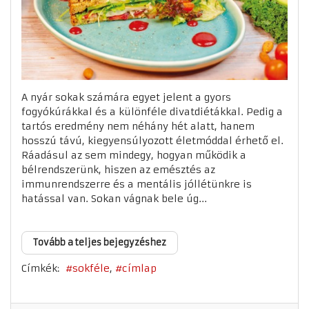
A nyár sokak számára egyet jelent a gyors
fogyókúrákkal és a különféle divatdiétákkal. Pedig a
tartós eredmény nem néhány hét alatt, hanem
hosszú távú, kiegyensúlyozott életmóddal érhető el.
Ráadásul az sem mindegy, hogyan működik a
bélrendszerünk, hiszen az emésztés az
immunrendszerre és a mentális jóllétünkre is
hatással van. Sokan vágnak bele úg...
Tovább a teljes bejegyzéshez
Címkék:
sokféle
címlap