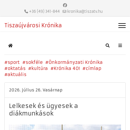
+36 (49) 341-844
kronika@tiszatv.hu
Tiszaújvárosi Krónika
Home
Search
sport
sokféle
Önkormányzati Krónika
oktatás
kultúra
Krónika 40!
címlap
aktuális
2026. július 26. Vasárnap
Lelkesek és ügyesek a
diákmunkások