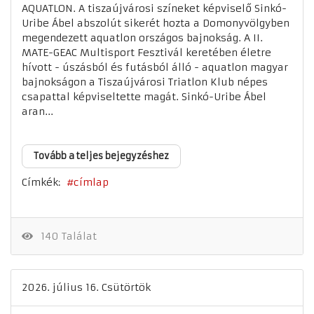
AQUATLON. A tiszaújvárosi színeket képviselő Sinkó-
Uribe Ábel abszolút sikerét hozta a Domonyvölgyben
megendezett aquatlon országos bajnokság. A II.
MATE-GEAC Multisport Fesztivál keretében életre
hívott - úszásból és futásból álló - aquatlon magyar
bajnokságon a Tiszaújvárosi Triatlon Klub népes
csapattal képviseltette magát. Sinkó-Uribe Ábel
aran...
Tovább a teljes bejegyzéshez
Címkék:
címlap
140 Találat
2026. július 16. Csütörtök