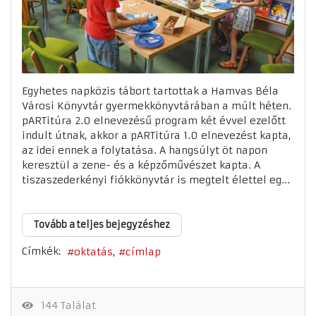
Egyhetes napközis tábort tartottak a Hamvas Béla
Városi Könyvtár gyermekkönyvtárában a múlt héten.
pARTitúra 2.0 elnevezésű program két évvel ezelőtt
indult útnak, akkor a pARTitúra 1.0 elnevezést kapta,
az idei ennek a folytatása. A hangsúlyt öt napon
keresztül a zene- és a képzőművészet kapta. A
tiszaszederkényi fiókkönyvtár is megtelt élettel eg...
Tovább a teljes bejegyzéshez
Címkék:
oktatás
címlap
144 Találat