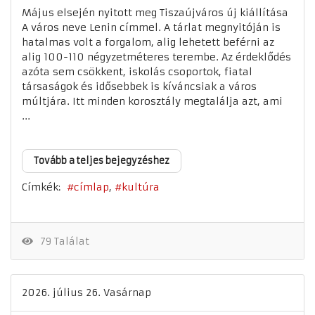
Május elsején nyitott meg Tiszaújváros új kiállítása
A város neve Lenin címmel. A tárlat megnyitóján is
hatalmas volt a forgalom, alig lehetett beférni az
alig 100-110 négyzetméteres terembe. Az érdeklődés
azóta sem csökkent, iskolás csoportok, fiatal
társaságok és idősebbek is kíváncsiak a város
múltjára. Itt minden korosztály megtalálja azt, ami
...
Tovább a teljes bejegyzéshez
Címkék:
címlap
kultúra
79 Találat
2026. július 26. Vasárnap