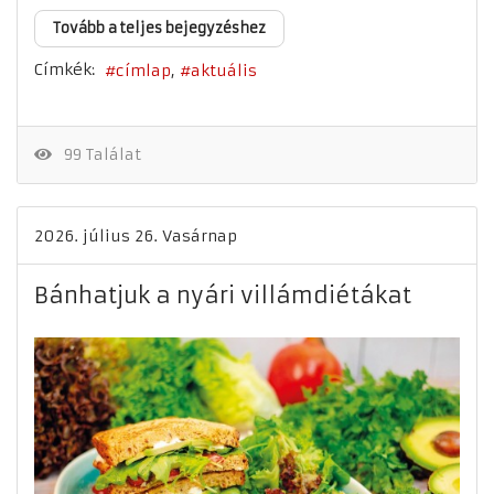
Tovább a teljes bejegyzéshez
Címkék:
címlap
aktuális
99 Találat
2026. július 26. Vasárnap
Bánhatjuk a nyári villámdiétákat