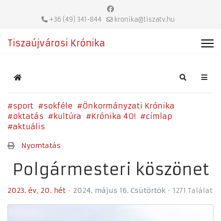
+36 (49) 341-844
kronika@tiszatv.hu
Tiszaújvárosi Krónika
Home
Search
sport
sokféle
Önkormányzati Krónika
oktatás
kultúra
Krónika 40!
címlap
aktuális
Nyomtatás
Polgármesteri köszönet
2023. év
20. hét
2024. május 16. Csütörtök
1271 Találat