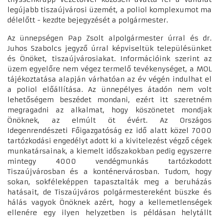
legújabb tiszaújvárosi üzemét, a poliol komplexumot ma
délelőtt - kezdte bejegyzését a polgármester.
Az ünnepségen Pap Zsolt alpolgármester úrral és dr.
Juhos Szabolcs jegyző úrral képviseltük településünket
és Önöket, tiszaújvárosiakat. Információink szerint az
üzem egyelőre nem végez termelő tevékenységet, a MOL
tájékoztatása alapján várhatóan az év végén indulhat el
a poliol előállítása. Az ünnepélyes átadón nem volt
lehetőségem beszédet mondani, ezért itt szeretném
megragadni az alkalmat, hogy köszönetet mondjak
Önöknek, az elmúlt öt évért. Az Országos
Idegenrendészeti Főigazgatóság ez idő alatt közel 7000
tartózkodási engedélyt adott ki a kivitelezést végző cégek
munkatársainak, a kiemelt időszakokban pedig egyszerre
mintegy 4000 vendégmunkás tartózkodott
Tiszaújvárosban és a konténervárosban. Tudom, hogy
sokan, sokféleképpen tapasztalták meg a beruházás
hatásait, de Tiszaújváros polgármestereként büszke és
hálás vagyok Önöknek azért, hogy a kellemetlenségek
ellenére egy ilyen helyzetben is példásan helytállt