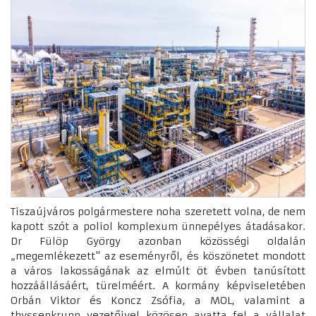
Tiszaújváros polgármestere noha szeretett volna, de nem
kapott szót a poliol komplexum ünnepélyes átadásakor.
Dr Fülöp György azonban közösségi oldalán
„megemlékezett" az eseményről, és köszönetet mondott
a város lakosságának az elmúlt öt évben tanúsított
hozzáállásáért, türelméért. A kormány képviseletében
Orbán Viktor és Koncz Zsófia, a MOL, valamint a
thyssenkrupp vezetőivel közösen avatta fel a vállalat