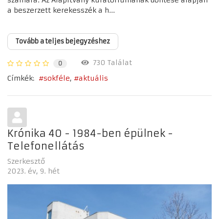
számára. Az Alapítvány kuratóriumának döntése alapján
a beszerzett kerekesszék a h...
Tovább a teljes bejegyzéshez
730 Találat
0
Címkék:
sokféle
aktuális
Krónika 40 - 1984-ben épülnek -
Telefonellátás
Szerkesztő
2023. év
9. hét