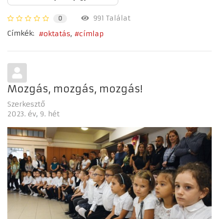
991 Találat
0
Címkék:
oktatás
címlap
Mozgás, mozgás, mozgás!
Szerkesztő
2023. év
9. hét