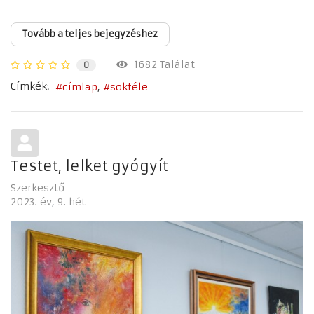
Tovább a teljes bejegyzéshez
1682 Találat
0
Címkék:
címlap
sokféle
Testet, lelket gyógyít
Szerkesztő
2023. év
9. hét