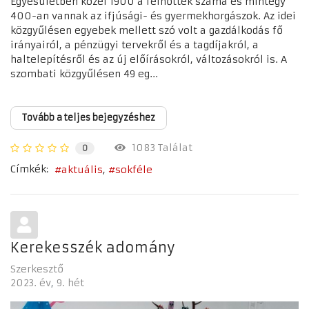
Egyesületben közel 1900 a felnőttek száma és mintegy
400-an vannak az ifjúsági- és gyermekhorgászok. Az idei
közgyűlésen egyebek mellett szó volt a gazdálkodás fő
irányairól, a pénzügyi tervekről és a tagdíjakról, a
haltelepítésről és az új előírásokról, változásokról is. A
szombati közgyűlésen 49 eg...
Tovább a teljes bejegyzéshez
1083 Találat
0
Címkék:
aktuális
sokféle
Kerekesszék adomány
Szerkesztő
2023. év
9. hét