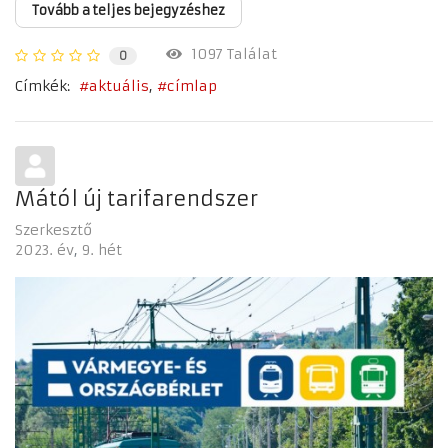
Tovább a teljes bejegyzéshez
1097 Találat
0
Címkék:
aktuális
címlap
Mától új tarifarendszer
Szerkesztő
2023. év
9. hét