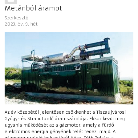
Metánból áramot
Szerkesztő
2023. év
9. hét
Az év közepétől jelentősen csökkenhet a Tiszaújvárosi
Gyógy- és Strandfürdő áramszámlája. Ekkor kezdi meg
ugyanis működését az a gázmotor, amely a fürdő
elektromos energiaigényének felét fedezi majd. A
gázmotor projekt helyzetéről Kósa-Tóth Zoltán, a