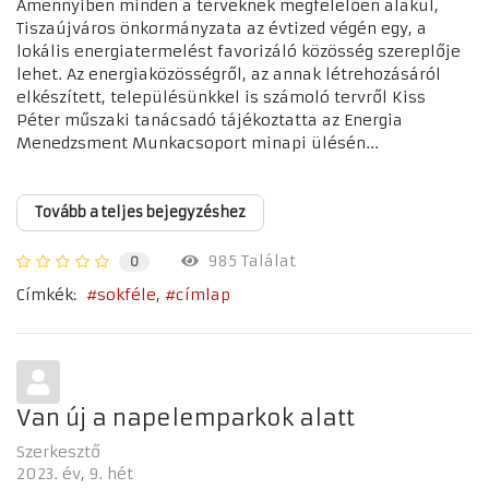
Amennyiben minden a terveknek megfelelően alakul,
Tiszaújváros önkormányzata az évtized végén egy, a
lokális energiatermelést favorizáló közösség szereplője
lehet. Az energiaközösségről, az annak létrehozásáról
elkészített, településünkkel is számoló tervről Kiss
Péter műszaki tanácsadó tájékoztatta az Energia
Menedzsment Munkacsoport minapi ülésén...
Tovább a teljes bejegyzéshez
985 Találat
0
Címkék:
sokféle
címlap
Van új a napelemparkok alatt
Szerkesztő
2023. év
9. hét