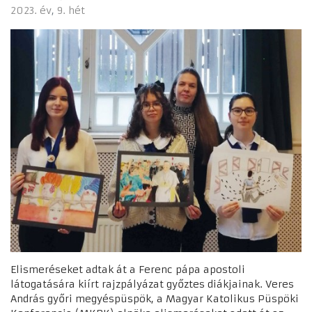
2023. év
9. hét
Elismeréseket adtak át a Ferenc pápa apostoli
látogatására kiírt rajzpályázat győztes diákjainak. Veres
András győri megyéspüspök, a Magyar Katolikus Püspöki