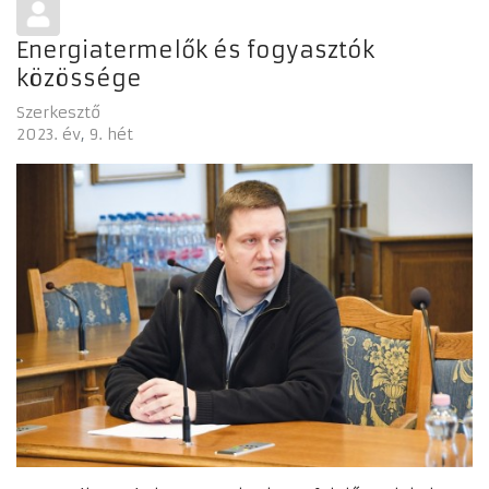
Energiatermelők és fogyasztók
közössége
Szerkesztő
2023. év
9. hét