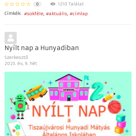
1210 Találat
0
Címkék:
sokféle
aktuális
címlap
Nyílt nap a Hunyadiban
Szerkesztő
2023. év
9. hét