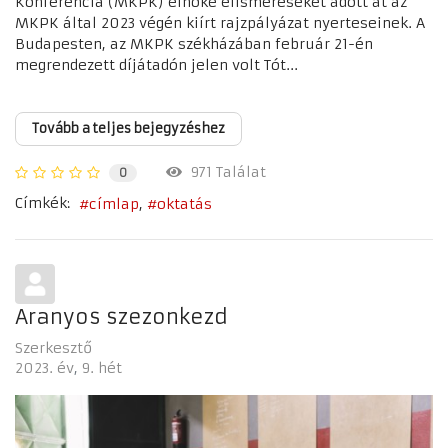
Konferencia (MKPK) elnöke elismeréseket adott át az
MKPK által 2023 végén kiírt rajzpályázat nyerteseinek. A
Budapesten, az MKPK székházában február 21-én
megrendezett díjátadón jelen volt Tót...
Tovább a teljes bejegyzéshez
971 Találat
0
Címkék:
címlap
oktatás
Aranyos szezonkezd
Szerkesztő
2023. év
9. hét