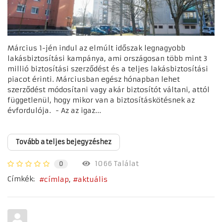
Március 1-jén indul az elmúlt időszak legnagyobb
lakásbiztosítási kampánya, ami országosan több mint 3
millió biztosítási szerződést és a teljes lakásbiztosítási
piacot érinti. Márciusban egész hónapban lehet
szerződést módosítani vagy akár biztosítót váltani, attól
függetlenül, hogy mikor van a biztosításkötésnek az
évfordulója. - Az az igaz...
Tovább a teljes bejegyzéshez
1066 Találat
0
Címkék:
címlap
aktuális