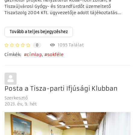
Tiszaújvárosi Gyógy- és Strandfürdőt üzemeltető
TiszaSzolg 2004 Kft. ügyvezetője adott tájékoztatás...
Tovább a teljes bejegyzéshez
1095 Találat
0
Címkék:
címlap
sokféle
Posta a Tisza-parti Ifjúsági Klubban
Szerkesztő
2023. év
9. hét