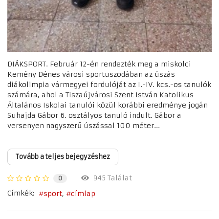
DIÁKSPORT. Február 12-én rendezték meg a miskolci
Kemény Dénes városi sportuszodában az úszás
diákolimpia vármegyei fordulóját az I.-IV. kcs.-os tanulók
számára, ahol a Tiszaújvárosi Szent István Katolikus
Általános Iskolai tanulói közül korábbi eredménye jogán
Suhajda Gábor 6. osztályos tanuló indult. Gábor a
versenyen nagyszerű úszással 100 méter...
Tovább a teljes bejegyzéshez
945 Találat
0
Címkék:
sport
címlap