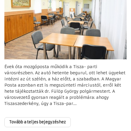
Évek óta mozgóposta működik a Tisza- parti
városrészben. Az autó hetente begurul, ott lehet ügyeket
intézni az út szélén, a ház előtt, a szabadban. A Magyar
Posta azonban ezt is megszünteti márciustól, erről két
hete tájékoztatták dr. Fülöp György polgármestert. A
városvezető gyorsan reagált a problémára: ahogy
Tiszaszederkény, úgy a Tisza-par...
Tovább a teljes bejegyzéshez