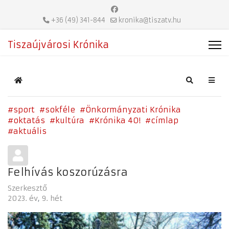
+36 (49) 341-844
kronika@tiszatv.hu
Tiszaújvárosi Krónika
Home
Search
sport
sokféle
Önkormányzati Krónika
oktatás
kultúra
Krónika 40!
címlap
aktuális
Felhívás koszorúzásra
Szerkesztő
2023. év
9. hét