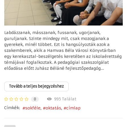
Labdázzanak, másszanak, fussanak, ugorjanak,
guruljanak. Szinte mindegy mit, csak mozogjanak a
gyerekek, minél többet. Ezt is hangsúlyozták azok a
szakemberek, akik a Hamvas Béla Városi Könyvtárban
egy kerekasztal-beszélgetés keretében az iskolaérettség
témájával foglalkoztak. A pedagógiai szakszolgálat
előadása előtt Juhász Béláné fejlesztőpedagóg...
Tovább a teljes bejegyzéshez
995 Találat
0
Címkék:
sokféle
oktatás
címlap