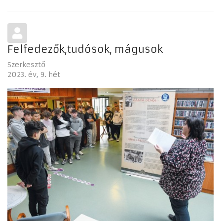
Felfedezők,tudósok, mágusok
Szerkesztő
2023. év
9. hét