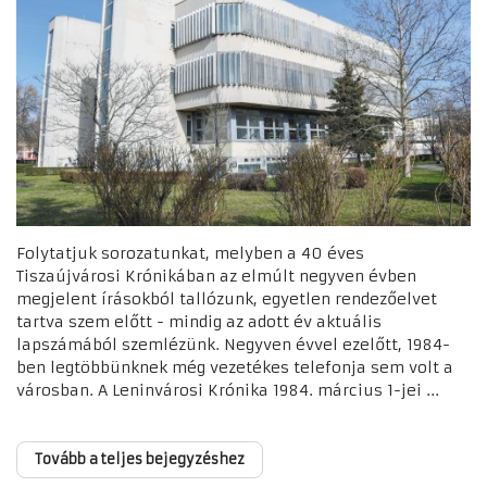
Folytatjuk sorozatunkat, melyben a 40 éves
Tiszaújvárosi Krónikában az elmúlt negyven évben
megjelent írásokból tallózunk, egyetlen rendezőelvet
tartva szem előtt - mindig az adott év aktuális
lapszámából szemlézünk. Negyven évvel ezelőtt, 1984-
ben legtöbbünknek még vezetékes telefonja sem volt a
városban. A Leninvárosi Krónika 1984. március 1-jei ...
Tovább a teljes bejegyzéshez