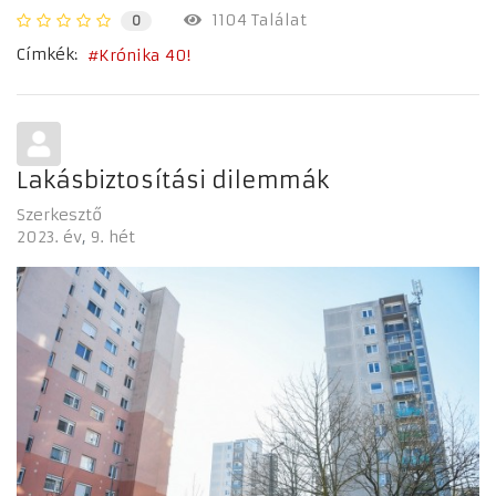
1104 Találat
0
Címkék:
Krónika 40!
Lakásbiztosítási dilemmák
Szerkesztő
2023. év
9. hét