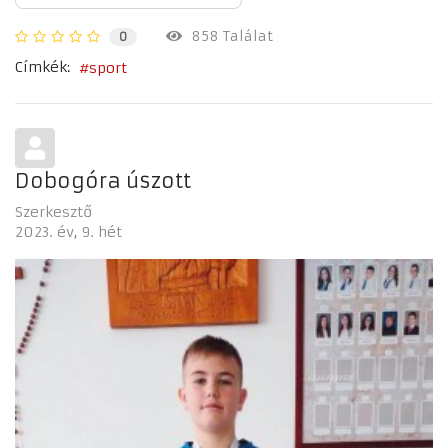
858 Találat
0
Címkék:
sport
Dobogóra úszott
Szerkesztő
2023. év
9. hét