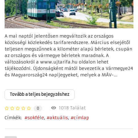
A mai naptól jelentősen megváltozik az országos
közösségi közlekedés tarifarendszere. Március elsejétől
teljesen megszűnnek a kilométer alapú bérletek, csupán
az országos és vármegye bérletek maradnak. A
változásokról a www.ujtarifa.hu oldalon lehet
tájékozódni. Újdonságként mától bevezetik a Vármegye24
és Magyarország24 napijegyeket, melyek a MÁV-...
Tovább a teljes bejegyzéshez
1018 Találat
0
Címkék:
sokféle
aktuális
címlap