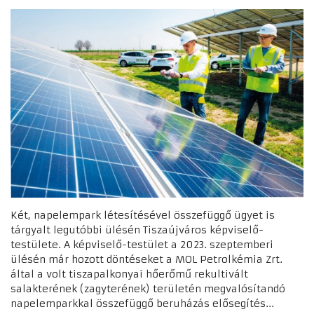
Két, napelempark létesítésével összefüggő ügyet is
tárgyalt legutóbbi ülésén Tiszaújváros képviselő-
testülete. A képviselő-testület a 2023. szeptemberi
ülésén már hozott döntéseket a MOL Petrolkémia Zrt.
által a volt tiszapalkonyai hőerőmű rekultivált
salakterének (zagyterének) területén megvalósítandó
napelemparkkal összefüggő beruházás elősegítés...