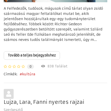
A Felfedezők, tudósok, mágusok című tárlat olyan zsidó
származású magyar feltalálókat mutat be, akik
jelentősen hozzájárultak egy-egy tudományterület
fejlődéséhez. Többek között Richter Gedeon
gyógyszerészetben betöltött szerepét, valamint Szilárd
Leó és Teller Ede fizikában meghatározó jelenlétét, de
számos neves tudós találmányát ismerteti, úgy m...
Tovább a teljes bejegyzéshez
838 Találat
0
Címkék:
kultúra
Lujza, Lara, Fanni nyertes rajzai
Szerkesztő