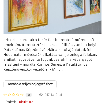
Színesbe borultak a fehér falak a rendelőintézet első
emeletén. Itt rendezték be azt a kiállítást, amit a helyi
Pataki János Képzőművészkör alkotói ajánlottak fel. -
Hét amatőr művész 24 alkotása van jelenleg a falakon,
amiket negyedévente fogunk cserélni, a képanyagot
frissíteni - mondta Kormos Dénes, a Pataki János
Képzőművészkör vezetője. - Mind...
Tovább a teljes bejegyzéshez
917 Találat
0
Címkék:
kultúra