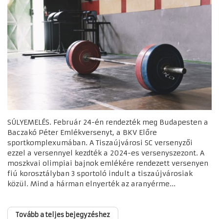
SÚLYEMELÉS. Február 24-én rendezték meg Budapesten a
Baczakó Péter Emlékversenyt, a BKV Előre
sportkomplexumában. A Tiszaújvárosi SC versenyzői
ezzel a versennyel kezdték a 2024-es versenyszezont. A
moszkvai olimpiai bajnok emlékére rendezett versenyen
fiú korosztályban 3 sportoló indult a tiszaújvárosiak
közül. Mind a hárman elnyerték az aranyérme...
Tovább a teljes bejegyzéshez