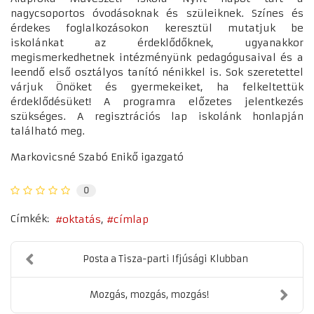
nagycsoportos óvodásoknak és szüleiknek. Színes és
érdekes foglalkozásokon keresztül mutatjuk be
iskolánkat az érdeklődőknek, ugyanakkor
megismerkedhetnek intézményünk pedagógusaival és a
leendő első osztályos tanító nénikkel is. Sok szeretettel
várjuk Önöket és gyermekeiket, ha felkeltettük
érdeklődésüket! A programra előzetes jelentkezés
szükséges. A regisztrációs lap iskolánk honlapján
található meg.
Markovicsné Szabó Enikő igazgató
0
Címkék:
oktatás
címlap
Posta a Tisza-parti Ifjúsági Klubban
Mozgás, mozgás, mozgás!