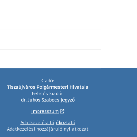
Kiadó:
Tiszaújváros Polgármesteri Hivatala
Felelős kiadó:
dr. Juhos Szabocs jegyző
Impresszum
Adatkezelési tájékoztató
Adatkezelési hozzájáruló nyilatkozat