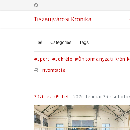
Tiszaújvárosi Krónika
Categories
Tags
Home
sport
sokféle
Önkormányzati Krónik
Nyomtatás
2026. év
09. hét
2026. február 26. Csütörtö