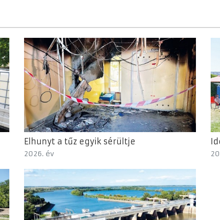
Elhunyt a tűz egyik sérültje
Id
2026. év
20