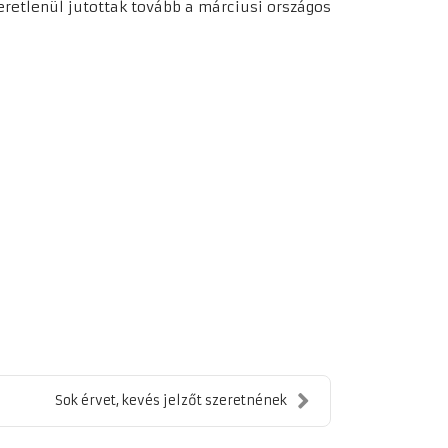
eretlenül jutottak tovább a márciusi országos
Sok érvet, kevés jelzőt szeretnének