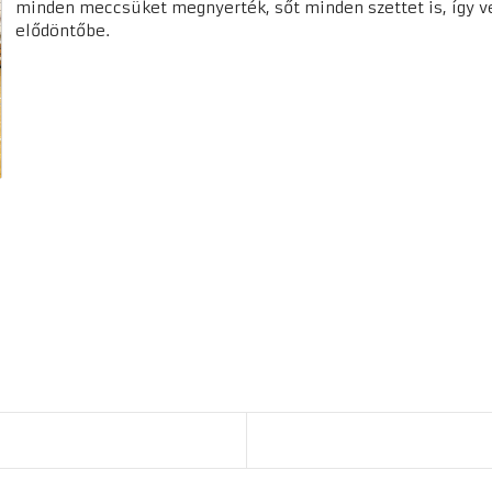
minden meccsüket megnyerték, sőt minden szettet is, így v
elődöntőbe.