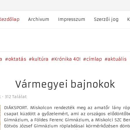
Kezdőlap
Archivum
Impresszum
Szerzői jog
K
a
oktatás
kultúra
Krónika 40!
címlap
aktuális
Vármegyei bajnokok
k
312 Találat
DIÁKSPORT. Miskolcon rendezték meg az amatőr lány röp
csapat küzdött a győzelemért, ami az országos elődöntőbe
Gimnázium, a Földes Ferenc Gimnázium, a Miskolci SZC Ber
Eötvös József Gimnázium röplabdásai körmérkőzésen döntö