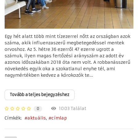
Egy hét alatt több mint tízezerrel nőtt az országban azok
száma, akik influenzaszerű megbetegedéssel mentek
orvoshoz. Az 5. hétre 36 ezerről 47 ezerre ugrott a
számuk, ilyen magas fertőzési arányszám az adott év
azonos időszakában 2018 óta nem volt. A robbanásszerű
növekedés egyik oka a szokatlanul enyhe tél, ami
nagymértékben kedvez a kórokozók te...
Tovább a teljes bejegyzéshez
1003 Találat
0
Címkék:
aktuális
címlap