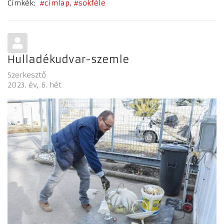
Címkék:
címlap
sokféle
Hulladékudvar-szemle
Szerkesztő
2023. év
6. hét