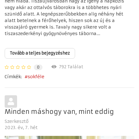
nem hiába. Tiszaújvárosban nagy az igény a napközis
vagy akár az ottalvós táborokra is a többhetes nyári
szünidő alatt. A legnépszerűbbekben alig néhány hét
alatt betelnek a férőhelyek, hiszen sok az új és a
visszajáró gyermek is. Tavaly nagy sikere volt a
tiszaszederkényi gyógynövényes táborna...
Tovább a teljes bejegyzéshez
792 Találat
0
Címkék:
sokféle
Minden máshogy van, mint eddig
Szerkesztő
2023. év
7. hét