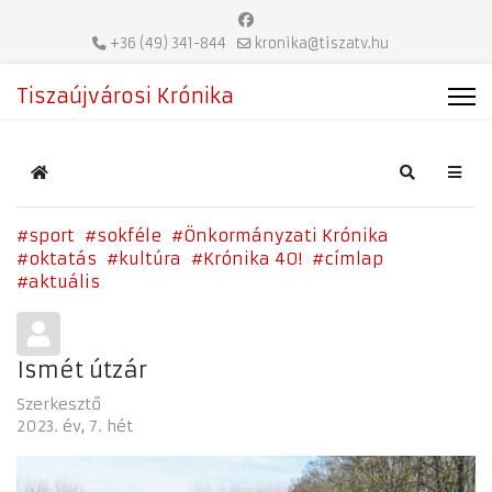
+36 (49) 341-844
kronika@tiszatv.hu
Tiszaújvárosi Krónika
Home
Search
sport
sokféle
Önkormányzati Krónika
oktatás
kultúra
Krónika 40!
címlap
aktuális
Ismét útzár
Szerkesztő
2023. év
7. hét