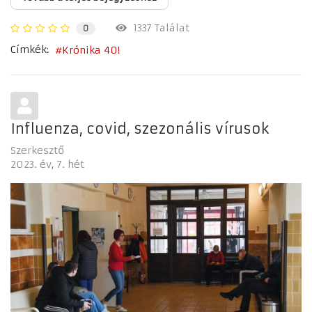
1337 Találat
0
Címkék:
Krónika 40!
Influenza, covid, szezonális vírusok
Szerkesztő
2023. év
7. hét