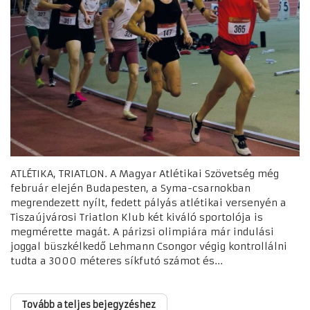
ATLÉTIKA, TRIATLON. A Magyar Atlétikai Szövetség még
február elején Budapesten, a Syma-csarnokban
megrendezett nyílt, fedett pályás atlétikai versenyén a
Tiszaújvárosi Triatlon Klub két kiváló sportolója is
megmérette magát. A párizsi olimpiára már indulási
joggal büszkélkedő Lehmann Csongor végig kontrollálni
tudta a 3000 méteres síkfutó számot és...
Tovább a teljes bejegyzéshez