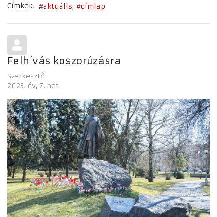
Címkék:
aktuális
címlap
Felhívás koszorúzásra
Szerkesztő
2023. év
7. hét