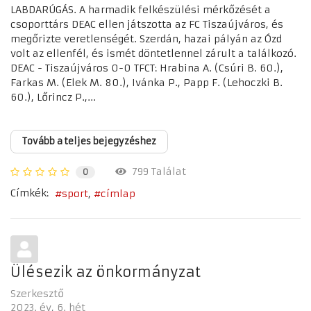
LABDARÚGÁS. A harmadik felkészülési mérkőzését a
csoporttárs DEAC ellen játszotta az FC Tiszaújváros, és
megőrizte veretlenségét. Szerdán, hazai pályán az Ózd
volt az ellenfél, és ismét döntetlennel zárult a találkozó.
DEAC - Tiszaújváros 0-0 TFCT: Hrabina A. (Csúri B. 60.),
Farkas M. (Elek M. 80.), Ivánka P., Papp F. (Lehoczki B.
60.), Lőrincz P.,...
Tovább a teljes bejegyzéshez
799 Találat
0
Címkék:
sport
címlap
Ülésezik az önkormányzat
Szerkesztő
2023. év
6. hét