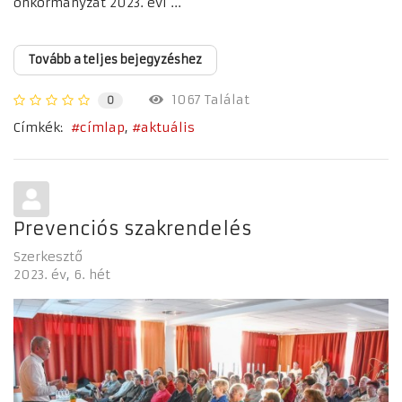
önkormányzat 2023. évi ...
Tovább a teljes bejegyzéshez
1067 Találat
0
Címkék:
címlap
aktuális
Prevenciós szakrendelés
Szerkesztő
2023. év
6. hét