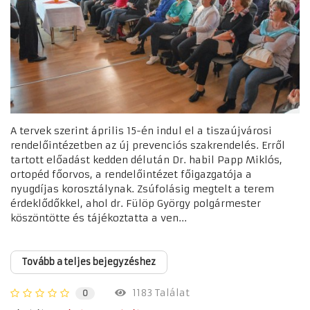
A tervek szerint április 15-én indul el a tiszaújvárosi
rendelőintézetben az új prevenciós szakrendelés. Erről
tartott előadást kedden délután Dr. habil Papp Miklós,
ortopéd főorvos, a rendelőintézet főigazgatója a
nyugdíjas korosztálynak. Zsúfolásig megtelt a terem
érdeklődőkkel, ahol dr. Fülöp György polgármester
köszöntötte és tájékoztatta a ven...
Tovább a teljes bejegyzéshez
1183 Találat
0