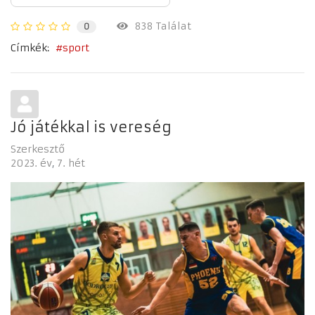
838 Találat
0
Címkék:
sport
Jó játékkal is vereség
Szerkesztő
2023. év
7. hét