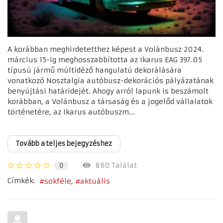
A korábban meghirdetetthez képest a Volánbusz 2024.
március 15-ig meghosszabbította az Ikarus EAG 397.05
típusú jármű múltidéző hangulatú dekorálására
vonatkozó Nosztalgia autóbusz-dekorációs pályázatának
benyújtási határidejét. Ahogy arról lapunk is beszámolt
korábban, a Volánbusz a társaság és a jogelőd vállalatok
történetére, az Ikarus autóbuszm...
Tovább a teljes bejegyzéshez
860 Találat
0
Címkék:
sokféle
aktuális