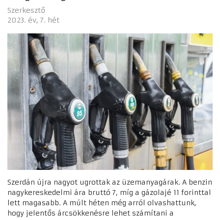
Szerkesztő
2023. év
7. hét
Szerdán újra nagyot ugrottak az üzemanyagárak. A benzin
nagykereskedelmi ára bruttó 7, míg a gázolajé 11 forinttal
lett magasabb. A múlt héten még arról olvashattunk,
hogy jelentős árcsökkenésre lehet számítani a