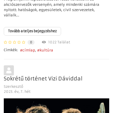
akciószervezők versenyén, amely mindenki számára
nyitott: hatóságok, egyesületek, civil szervezetek,
vállalk...
Tovább a teljes bejegyzéshez
1022 Találat
0
Címkék:
címlap
kultúra
Sokrétű történet Vizi Dáviddal
Szerkesztő
2023. év
7. hét