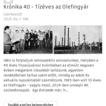
Krónika 40 - Tízéves az Olefingyár
Szerkesztő
2023. év
7. hét
Idén is folytatjuk retrospektív sorozatunkat, melyben a
40 éves Tiszaújvárosi Krónikában az elmúlt negyven
évben megjelent írásokból tallózunk, egyetlen
rendezőelvet tartva szem előtt, mindig az adott év
aktuális lapszámából szemlézünk. 1985-ben volt 10 éves
az Olefingyár - vagyis most, 2024-ben ünnepli 49.
születésnapját. Egy évtizede már, h...
Tovább a teljes bejegyzéshez