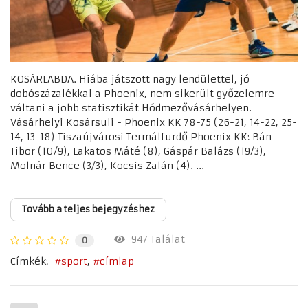
KOSÁRLABDA. Hiába játszott nagy lendülettel, jó
dobószázalékkal a Phoenix, nem sikerült győzelemre
váltani a jobb statisztikát Hódmezővásárhelyen.
Vásárhelyi Kosársuli - Phoenix KK 78-75 (26-21, 14-22, 25-
14, 13-18) Tiszaújvárosi Termálfürdő Phoenix KK: Bán
Tibor (10/9), Lakatos Máté (8), Gáspár Balázs (19/3),
Molnár Bence (3/3), Kocsis Zalán (4). ...
Tovább a teljes bejegyzéshez
947 Találat
0
Címkék:
sport
címlap