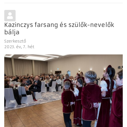
Kazinczys farsang és szülők-nevelők
bálja
Szerkesztő
2023. év
7. hét