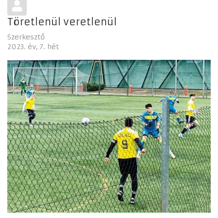
Töretlenül veretlenül
Szerkesztő
2023. év
7. hét