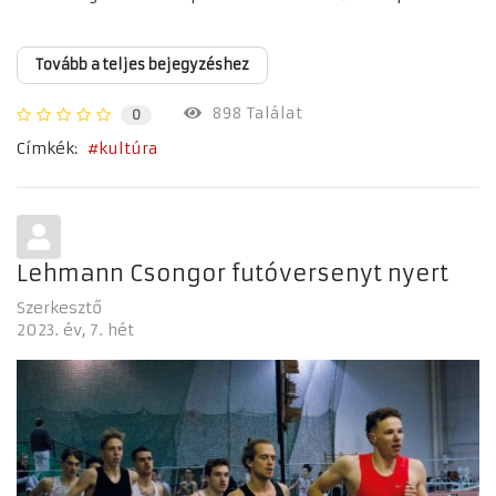
Tovább a teljes bejegyzéshez
898 Találat
0
Címkék:
kultúra
Lehmann Csongor futóversenyt nyert
Szerkesztő
2023. év
7. hét