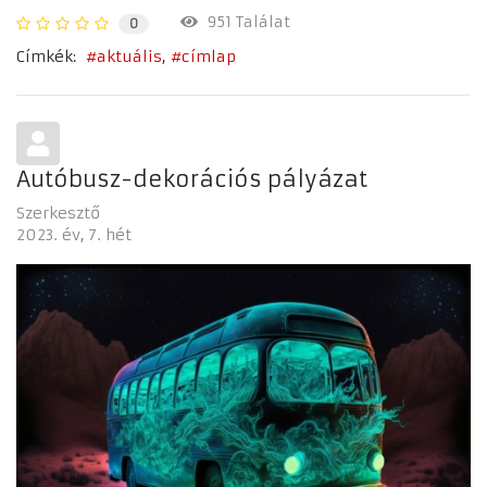
951 Találat
0
Címkék:
aktuális
címlap
Autóbusz-dekorációs pályázat
Szerkesztő
2023. év
7. hét