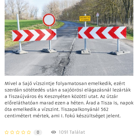
Mivel a Sajó vízszintje folyamatosan emelkedik, ezért
szerdán sötétedés után a sajóörösi elágazásnál lezárták
a Tiszaújváros és Kesznyéten közötti utat. Az útzár
előreláthatóan marad ezen a héten. Árad a Tisza is, napok
óta emelkedik a vízszint. Tiszapalkonyánál 562
centimétert mértek, ami I. fokú készültséget jelent.
1091 Találat
0