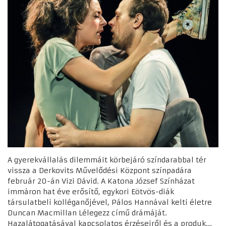
A gyerekvállalás dilemmáit körbejáró színdarabbal tér
vissza a Derkovits Művelődési Központ színpadára
február 20-án Vizi Dávid. A Katona József Színházat
immáron hat éve erősítő, egykori Eötvös-diák
társulatbeli kolléganőjével, Pálos Hannával kelti életre
Duncan Macmillan Lélegezz című drámáját.
Hazalátogatásával kapcsolatos érzéseiről és a produk...