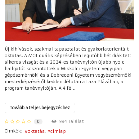
Új kihívások, szakmai tapasztalat és gyakorlatorientált
oktatás. A MOL duális képzésében legutóbb hét diák tett
sikeres vizsgát és a 2024-es tanévnyitón újabb nyolc
hallgatót köszöntöttek a Miskolci Egyetem vegyipari
gépészmérnöki és a Debreceni Egyetem vegyészmérnöki
mesterképzéséről kedden délután a Laza Plázában, a
program tanévnyitóján. A 4 fél...
Tovább a teljes bejegyzéshez
994 Találat
0
Címkék:
oktatás
címlap