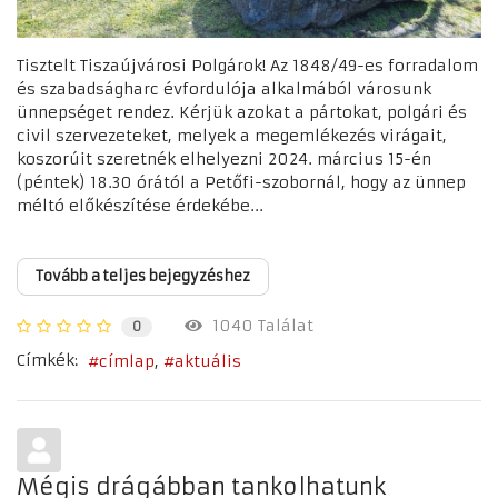
Tisztelt Tiszaújvárosi Polgárok! Az 1848/49-es forradalom
és szabadságharc évfordulója alkalmából városunk
ünnepséget rendez. Kérjük azokat a pártokat, polgári és
civil szervezeteket, melyek a megemlékezés virágait,
koszorúit szeretnék elhelyezni 2024. március 15-én
(péntek) 18.30 órától a Petőfi-szobornál, hogy az ünnep
méltó előkészítése érdekébe...
Tovább a teljes bejegyzéshez
1040 Találat
0
Címkék:
címlap
aktuális
Mégis drágábban tankolhatunk