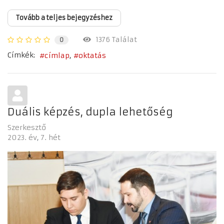
Tovább a teljes bejegyzéshez
1376 Találat
0
Címkék:
címlap
oktatás
Duális képzés, dupla lehetőség
Szerkesztő
2023. év
7. hét