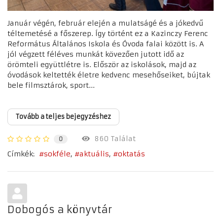
Január végén, február elején a mulatságé és a jókedvű
téltemetésé a főszerep. Így történt ez a Kazinczy Ferenc
Református Általános Iskola és Óvoda falai között is. A
jól végzett féléves munkát kövezően jutott idő az
örömteli együttlétre is. Először az iskolások, majd az
óvodások keltették életre kedvenc mesehőseiket, bújtak
bele filmsztárok, sport...
Tovább a teljes bejegyzéshez
860 Találat
0
Címkék:
sokféle
aktuális
oktatás
Dobogós a könyvtár