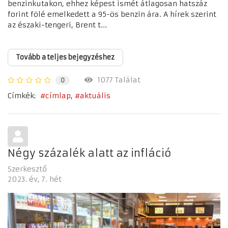
benzinkutakon, ehhez képest ismét átlagosan hatszáz
forint fölé emelkedett a 95-ös benzin ára. A hírek szerint
az északi-tengeri, Brent t...
Tovább a teljes bejegyzéshez
1077 Találat
0
Címkék:
címlap
aktuális
Négy százalék alatt az infláció
Szerkesztő
2023. év
7. hét