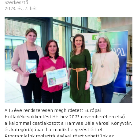
Szerkesztő
2023. év
7. hét
A 15 éve rendszeresen meghirdetett Európai
Hulladékcsökkentési Héthez 2023 novemberében első
alkalommal csatlakozott a Hamvas Béla Városi Könyvtár,
és kategóriájában harmadik helyezést ért el.
Programjaink regisztrálásával részt vehettünk az