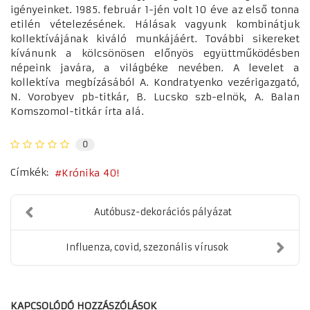
igényeinket. 1985. február 1-jén volt 10 éve az első tonna
etilén vételezésének. Hálásak vagyunk kombinátjuk
kollektívájának kiváló munkájáért. További sikereket
kívánunk a kölcsönösen előnyös együttműködésben
népeink javára, a világbéke nevében. A levelet a
kollektíva megbízásából A. Kondratyenko vezérigazgató,
N. Vorobyev pb-titkár, B. Lucsko szb-elnök, A. Balan
Komszomol-titkár írta alá.
0
Címkék:
Krónika 40!
Autóbusz-dekorációs pályázat
Influenza, covid, szezonális vírusok
KAPCSOLÓDÓ HOZZÁSZÓLÁSOK