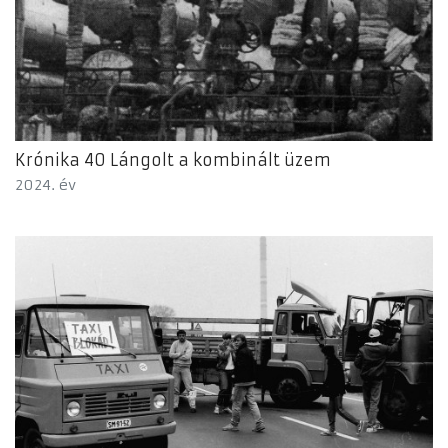
Krónika 40 Lángolt a kombinált üzem
2024. év