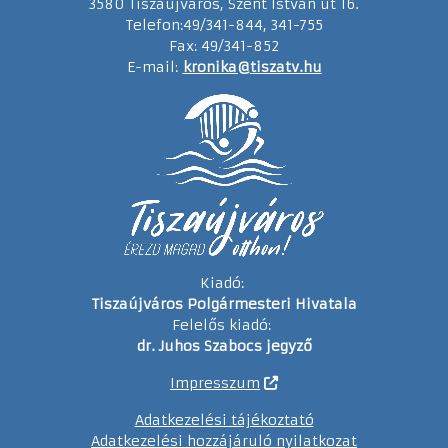
3580 Tiszaújváros, Szent István út 16.
Telefon:49/341-844, 341-755
Fax: 49/341-852
E-mail:
kronika@tiszatv.hu
Kiadó:
Tiszaújváros Polgármesteri Hivatala
Felelős kiadó:
dr. Juhos Szabocs jegyző
Impresszum
Adatkezelési tájékoztató
Adatkezelési hozzájáruló nyilatkozat