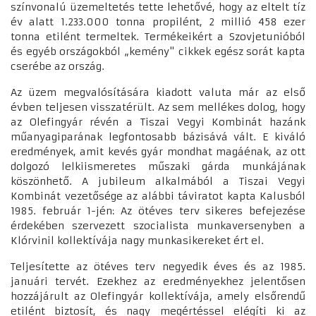
színvonalú üzemeltetés tette lehetővé, hogy az eltelt tíz
év alatt 1.233.000 tonna propilént, 2 millió 458 ezer
tonna etilént termeltek. Termékeikért a Szovjetunióból
és egyéb országokból „kemény" cikkek egész sorát kapta
cserébe az ország.
Az üzem megvalósítására kiadott valuta már az első
évben teljesen visszatérült. Az sem mellékes dolog, hogy
az Olefingyár révén a Tiszai Vegyi Kombinát hazánk
műanyagiparának legfontosabb bázisává vált. E kiváló
eredmények, amit kevés gyár mondhat magáénak, az ott
dolgozó lelkiismeretes műszaki gárda munkájának
köszönhető. A jubileum alkalmából a Tiszai Vegyi
Kombinát vezetősége az alábbi táviratot kapta Kalusból
1985. február 1-jén: Az ötéves terv sikeres befejezése
érdekében szervezett szocialista munkaversenyben a
Klórvinil kollektívája nagy munkasikereket ért el.
Teljesítette az ötéves terv negyedik éves és az 1985.
januári tervét. Ezekhez az eredményekhez jelentősen
hozzájárult az Olefingyár kollektívája, amely elsőrendű
etilént biztosít, és nagy megértéssel elégíti ki az