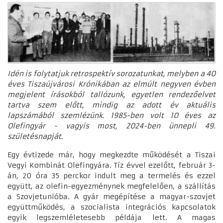
Idén is folytatjuk retrospektív sorozatunkat, melyben a 40
éves Tiszaújvárosi Krónikában az elmúlt negyven évben
megjelent írásokból tallózunk, egyetlen rendezőelvet
tartva szem előtt, mindig az adott év aktuális
lapszámából szemlézünk. 1985-ben volt 10 éves az
Olefingyár - vagyis most, 2024-ben ünnepli 49.
születésnapját.
Egy évtizede már, hogy megkezdte működését a Tiszai
Vegyi Kombinát Olefingyára. Tíz évvel ezelőtt, február 3-
án, 20 óra 35 perckor indult meg a termelés és ezzel
együtt, az olefin-egyezménynek megfelelően, a szállítás
a Szovjetunióba. A gyár megépítése a magyar-szovjet
együttműködés, a szocialista integrációs kapcsolatok
egyik legszemléletesebb példája lett. A magas