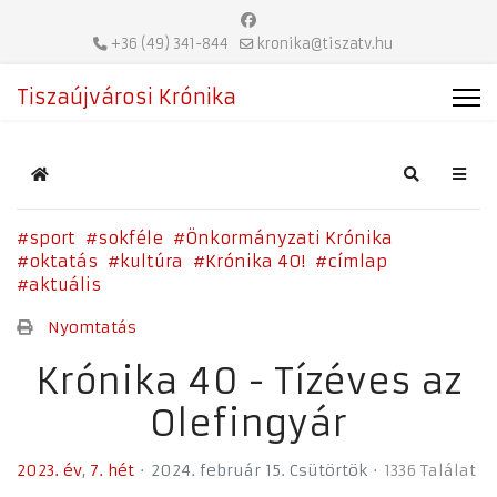
+36 (49) 341-844
kronika@tiszatv.hu
Tiszaújvárosi Krónika
Home
Search
sport
sokféle
Önkormányzati Krónika
oktatás
kultúra
Krónika 40!
címlap
aktuális
Nyomtatás
Krónika 40 - Tízéves az
Olefingyár
2023. év
7. hét
2024. február 15. Csütörtök
1336 Találat