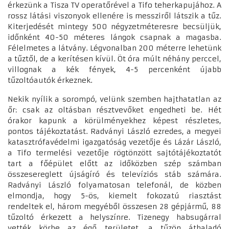
érkezünk a Tisza TV operatőrével a Tifo teherkapujához. A
rossz látási viszonyok ellenére is messziről látszik a tűz.
Kiterjedését mintegy 500 négyzetméteresre becsüljük,
időnként 40-50 méteres lángok csapnak a magasba.
Félelmetes a látvány. Légvonalban 200 méterre lehetünk
a tűztől, de a kerítésen kívül. Öt óra múlt néhány perccel,
villognak a kék fények, 4-5 percenként újabb
tűzoltóautók érkeznek.
Nekik nyílik a sorompó, velünk szemben hajthatatlan az
őr: csak az oltásban résztvevőket engedheti be. Hét
órakor kapunk a körülményekhez képest részletes,
pontos tájékoztatást. Radványi László ezredes, a megyei
katasztrófavédelmi igazgatóság vezetője és Lázár László,
a Tifo termelési vezetője rögtönzött sajtótájékoztatót
tart a főépület előtt az időközben szép számban
összesereglett újságíró és televíziós stáb számára.
Radványi László folyamatosan telefonál, de közben
elmondja, hogy 5-ös, kiemelt fokozatú riasztást
rendeltek el, három megyéből összesen 28 gépjármű, 88
tűzoltó érkezett a helyszínre. Tizenegy habsugárral
vették körbe az égő területet, a tűzön áthaladó