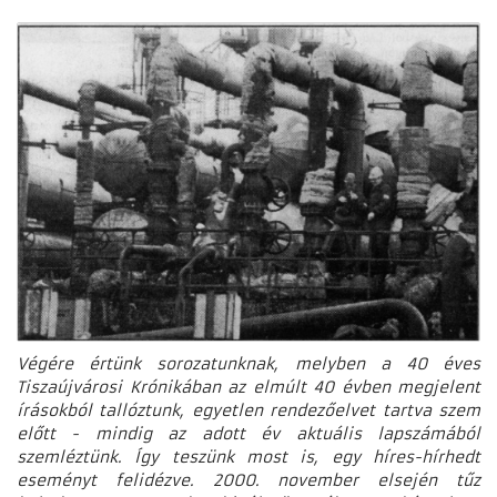
Végére értünk sorozatunknak, melyben a 40 éves
Tiszaújvárosi Krónikában az elmúlt 40 évben megjelent
írásokból tallóztunk, egyetlen rendezőelvet tartva szem
előtt - mindig az adott év aktuális lapszámából
szemléztünk. Így teszünk most is, egy híres-hírhedt
eseményt felidézve. 2000. november elsején tűz