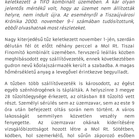
keletkezett a TIFO kombinált üzemében. A kár olyan
jelentős mértékű volt, hogy az üzemet nem állították
helyre, nem indult újra. Az eseményről a Tiszaújvárosi
Krónika 2000. november 9-i számában tudósítottunk,
ebből olvashatnak most részleteket.
Nagy kiterjedésű tűz keletkezett november 1-jén, szerdán
délután fél öt előtt néhány perccel a Mol Rt. Tiszai
Finomító kombinált üzemében. Tervszerű leállás közben
meghibásodott egy szállítóvezeték, ennek következtében
gudron nevű kőolajszármazék került a szabadba. A magas
hőmérsékletű anyag a levegővel érintkezve begyulladt.
A tűzben több szállítóvezeték is károsodott, az égést
egyéb szénhidrogének is táplálták. A helyszínre 3 megye
28 tűzoltóegysége érkezett, az oltásban 88 tűzoltó vett
részt. Személyi sérülés sem az üzemzavar, sem az este 9
óra után befejezett oltás során nem történt. A város
lakosságát semmilyen közvetlen veszély nem
fenyegette. Az üzemzavar okának kiderítésére
vizsgálóbizottságot hozott létre a Mol Rt. Sötétben,
ködben, hol szemerkélő, hol sűrűn záporozó esőben