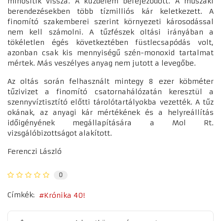
minősítik vissza. A küzdelem befejeződött. A műszaki
berendezésekben több tízmilliós kár keletkezett. A
finomító szakemberei szerint környezeti károsodással
nem kell számolni. A tűzfészek oltási irányában a
tökéletlen égés következtében füstlecsapódás volt,
azonban csak kis mennyiségű szén-monoxid tartalmat
mértek. Más veszélyes anyag nem jutott a levegőbe.
Az oltás során felhasznált mintegy 8 ezer köbméter
tűzivizet a finomító csatornahálózatán keresztül a
szennyvíztisztító előtti tárolótartályokba vezették. A tűz
okának, az anyagi kár mértékének és a helyreállítás
időigényének megállapítására a Mol Rt.
vizsgálóbizottságot alakított.
Ferenczi László
0
Címkék:
Krónika 40!