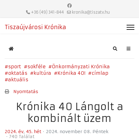
+36 (49) 341-844
kronika@tiszatv.hu
Tiszaújvárosi Krónika
Home
Search
sport
sokféle
Önkormányzati Krónika
oktatás
kultúra
Krónika 40!
címlap
aktuális
Nyomtatás
Krónika 40 Lángolt a
kombinált üzem
2024. év
45. hét
2024. november 08. Péntek
740 Találat