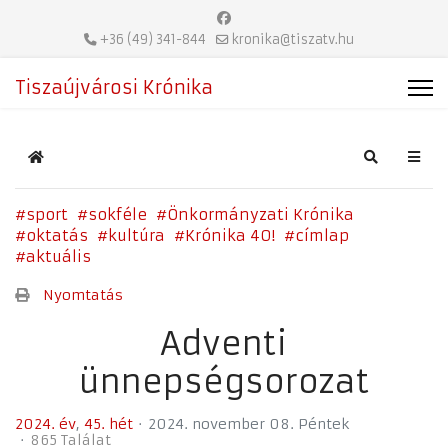
+36 (49) 341-844
kronika@tiszatv.hu
Tiszaújvárosi Krónika
Home
Search
sport
sokféle
Önkormányzati Krónika
oktatás
kultúra
Krónika 40!
címlap
aktuális
Nyomtatás
Adventi
ünnepségsorozat
2024. év
45. hét
2024. november 08. Péntek
865 Találat