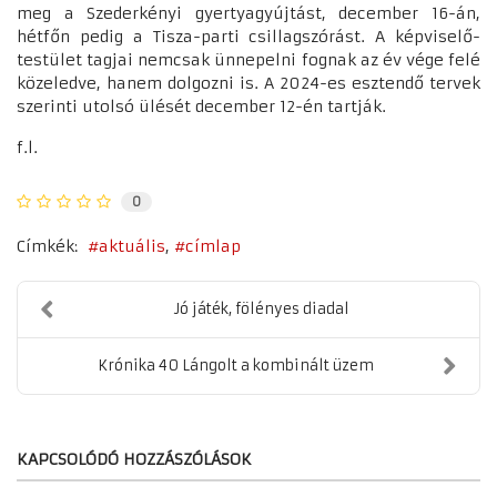
meg a Szederkényi gyertyagyújtást, december 16-án,
hétfőn pedig a Tisza-parti csillagszórást. A képviselő-
testület tagjai nemcsak ünnepelni fognak az év vége felé
közeledve, hanem dolgozni is. A 2024-es esztendő tervek
szerinti utolsó ülését december 12-én tartják.
f.l.
0
Címkék:
aktuális
címlap
Jó játék, fölényes diadal
Krónika 40 Lángolt a kombinált üzem
KAPCSOLÓDÓ HOZZÁSZÓLÁSOK