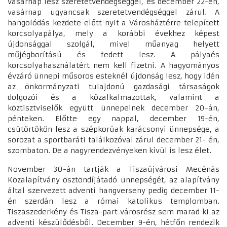
vasárnap lesz szeretetvendégséggel, és december 22-én,
vasárnap ugyancsak szeretetvendégséggel zárul. A
hangolódás kezdete előtt nyit a Városháztérre telepített
korcsolyapálya, mely a korábbi évekhez képest
újdonsággal szolgál, mivel műanyag helyett
műjégborítású és fedett lesz. A pályaés
korcsolyahasználatért nem kell fizetni. A hagyományos
évzáró ünnepi műsoros esteknél újdonság lesz, hogy idén
az önkormányzati tulajdonú gazdasági társaságok
dolgozói és a közalkalmazottak, valamint a
köztisztviselők együtt ünnepelnek december 20-án,
pénteken. Előtte egy nappal, december 19-én,
csütörtökön lesz a szépkorúak karácsonyi ünnepsége, a
sorozat a sportbaráti találkozóval zárul december 21- én,
szombaton. De a nagyrendezvényeken kívül is lesz élet.
November 30-án tartják a Tiszaújvárosi Mecénás
Közalapítvány ösztöndíjátadó ünnepségét, az alapítvány
által szervezett adventi hangverseny pedig december 11-
én szerdán lesz a római katolikus templomban.
Tiszaszederkény és Tisza-part városrész sem marad ki az
adventi készülődésből. December 9-én, hétfőn rendezik