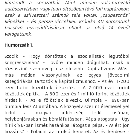
kimaradt a sorozatból. Mint minden valamirevaló
autószervizben, vagy ipari öltözőben lévő fali naptárokon,
ezek a szilveszteri számok tele voltak „csupasznős"
képekkel - és persze viccekkel. Krónika 40 sorozatunk
búcsúzó összeállításában ebből az első 14 évből
válogattunk.
Humorzsák 1.
Szocik - Hogy döntöttek a szocialisták legutóbbi
kongresszusán? - Jövőre minden drágulhat, csak a
rózsaszínű szemüveg lesz olcsóbb. Kapitalizmus Más-
más módon viszonyulnak az egyes jövedelmi
kategóriákba tartozók a kapitalizmushoz: - Az évi 1-200
ezer forint közöttiek átkozzák. - A 2-600 ezer forint
közöttiek építik. - A 600 ezer és 1 millió forint közöttiek
hirdetik. - Az e fölöttiek élvezik. Olimpia - 1996-ban
olimpia lesz Atlantában. A köznyelv szerint éremeséllyel
indul a magyar küldöttség lelki tusában,
helybenjárásban és béraláfutásban. Pápalátogatás - Úgy
hírlik '96-ban ismét hazánkba látogat a pápa. - Miért jön
hozzánk? - Föladni az utolsó kenetet. Az év kérdése -