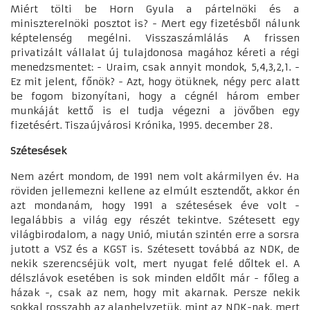
Miért tölti be Horn Gyula a pártelnöki és a
miniszterelnöki posztot is? - Mert egy fizetésből nálunk
képtelenség megélni. Visszaszámlálás A frissen
privatizált vállalat új tulajdonosa magához kéreti a régi
menedzsmentet: - Uraim, csak annyit mondok, 5,4,3,2,1. -
Ez mit jelent, főnök? - Azt, hogy ötüknek, négy perc alatt
be fogom bizonyítani, hogy a cégnél három ember
munkáját kettő is el tudja végezni a jövőben egy
fizetésért. Tiszaújvárosi Krónika, 1995. december 28.
Szétesések
Nem azért mondom, de 1991 nem volt akármilyen év. Ha
röviden jellemezni kellene az elmúlt esztendőt, akkor én
azt mondanám, hogy 1991 a szétesések éve volt -
legalábbis a világ egy részét tekintve. Szétesett egy
világbirodalom, a nagy Unió, miután szintén erre a sorsra
jutott a VSZ és a KGST is. Szétesett továbbá az NDK, de
nekik szerencséjük volt, mert nyugat felé dőltek el. A
délszlávok esetében is sok minden eldőlt már - főleg a
házak -, csak az nem, hogy mit akarnak. Persze nekik
sokkal rosszabb az alaphelyzetük, mint az NDK-nak, mert