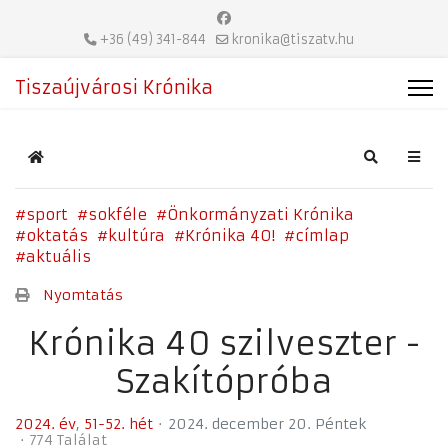
+36 (49) 341-844
kronika@tiszatv.hu
Tiszaújvárosi Krónika
Home
Search
sport
sokféle
Önkormányzati Krónika
oktatás
kultúra
Krónika 40!
címlap
aktuális
Nyomtatás
Krónika 40 szilveszter -
Szakítópróba
2024. év
51-52. hét
2024. december 20. Péntek
774 Találat