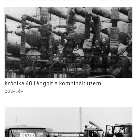
Krónika 40 Lángolt a kombinált üzem
2024. év