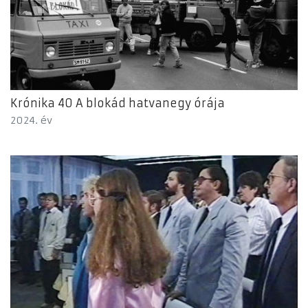
Krónika 40 A blokád hatvanegy órája
2024. év