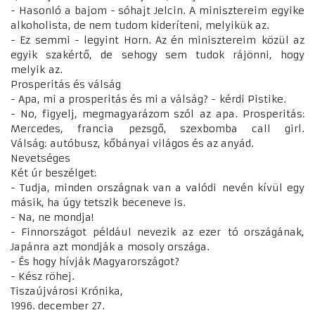
- Hasonló a bajom - sóhajt Jelcin. A minisztereim egyike
alkoholista, de nem tudom kideríteni, melyikük az.
- Ez semmi - legyint Horn. Az én minisztereim közül az
egyik szakértő, de sehogy sem tudok rájönni, hogy
melyik az.
Prosperitás és válság
- Apa, mi a prosperitás és mi a válság? - kérdi Pistike.
- No, figyelj, megmagyarázom szól az apa. Prosperitás:
Mercedes, francia pezsgő, szexbomba call girl.
Válság: autóbusz, kőbányai világos és az anyád.
Nevetséges
Két úr beszélget:
- Tudja, minden országnak van a valódi nevén kívül egy
másik, ha úgy tetszik beceneve is.
- Na, ne mondja!
- Finnországot például nevezik az ezer tó országának,
Japánra azt mondják a mosoly országa.
- És hogy hívják Magyarországot?
- Kész röhej.
Tiszaújvárosi Krónika,
1996. december 27.