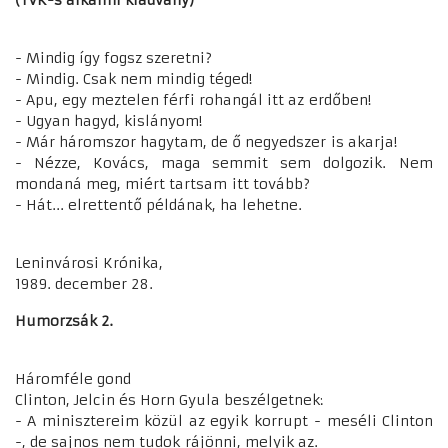
(TVK-s alkalmi kiadvány)
- Mindig így fogsz szeretni?
- Mindig. Csak nem mindig téged!
- Apu, egy meztelen férfi rohangál itt az erdőben!
- Ugyan hagyd, kislányom!
- Már háromszor hagytam, de ő negyedszer is akarja!
- Nézze, Kovács, maga semmit sem dolgozik. Nem
mondaná meg, miért tartsam itt tovább?
- Hát... elrettentő példának, ha lehetne.
Leninvárosi Krónika,
1989. december 28.
Humorzsák 2.
Háromféle gond
Clinton, Jelcin és Horn Gyula beszélgetnek:
- A minisztereim közül az egyik korrupt - meséli Clinton
-, de sajnos nem tudok rájönni, melyik az.