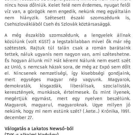
nincs hova dőlniük. Kelet felé nem érdemes, nyugat felől
víz van, a görögök nem engedik, nekünk meg egyáltalán
nem hiányzik. Szétesett északi szomszédunk is,
Csehszlovákiából Cseh és Szlovák köztársasággá.
A még északibb szomszédunk, a lengyelek állnak
közülünk (volt KGST) a legstabilabban mivel ők már rég
szétestek. Rajtuk túl talán csak a román barátaink
tettek, náluk ugyanis nem nagyon van, ami széteshetne.
És hogyan állunk mi? Hát kérem! Nálunk nem esett szét
az Unió, s nemcsak házak sora, de még az Expó sem dőlt
el. Nincsenek nemzetiségi, így kisebbségi gondjaink,
mert egységes magyar nép vagyunk. Magyarok,
demokraták, kisgazdák, liberálisak, szocialisták,
keresztények, munkások, értelmesek. És mint ilyenek,
megértjük egymást, mert egy nyelven beszélünk.
Magyarok, magyarul, magyaroknak. Ugye milyen jó
nekünk, hogy mi nem estünk szét? (.kete..) Krónika, 1991.
december 27.
Válogatás a Lakatos Newsó-ból