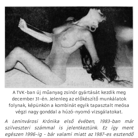
A TVK-ban új műanyag zsinór gyártását kezdik meg
december 31-én. Jelenleg az előkészítő munkálatok
folynak, képünkön a kombinát egyik tapasztalt meósa
végzi nagy gonddal a húzó-nyomó vizsgálatokat.
A Leninvárosi Krónika első évében, 1983-ban már
szilveszteri számmal is jelentkeztünk. Ez így ment
egészen 1996-ig - bár valami miatt az 1987-es esztendő