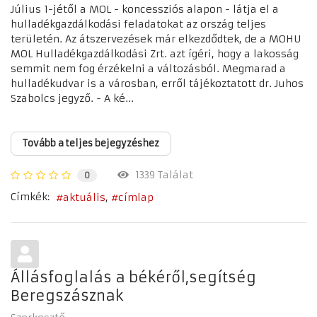
Július 1-jétől a MOL - koncessziós alapon - látja el a
hulladékgazdálkodási feladatokat az ország teljes
területén. Az átszervezések már elkezdődtek, de a MOHU
MOL Hulladékgazdálkodási Zrt. azt ígéri, hogy a lakosság
semmit nem fog érzékelni a változásból. Megmarad a
hulladékudvar is a városban, erről tájékoztatott dr. Juhos
Szabolcs jegyző. - A ké...
Tovább a teljes bejegyzéshez
1339 Találat
0
Címkék:
aktuális
címlap
Állásfoglalás a békéről,segítség
Beregszásznak