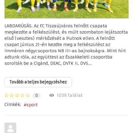
LABDARÚGÁS. Az FC Tiszaújváros felnőtt csapata
megkezdte a felkészülést, és múlt szombaton lejátszotta
első (vesztes) mérkőzését a Putnok ellen. A felnőtt
csapat június 21-én kezdte meg a felkészülést az
immáron négycsoportos NB III-as bajnokságra. Mint hírt
adtunk róla, az együttest az Északkeleti csoportba
sorolták be a Cigánd, DEAC, DVTK II, DVS...
Tovább a teljes bejegyzéshez
1059 Találat
0
Címkék:
sport