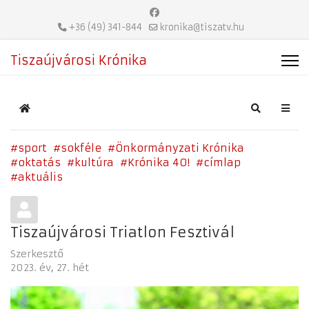
+36 (49) 341-844
kronika@tiszatv.hu
Tiszaújvárosi Krónika
Home
Search
sport
sokféle
Önkormányzati Krónika
oktatás
kultúra
Krónika 40!
címlap
aktuális
Tiszaújvárosi Triatlon Fesztivál
Szerkesztő
2023. év
27. hét