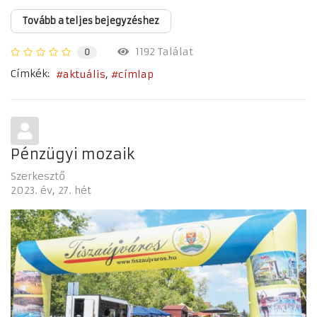
Tovább a teljes bejegyzéshez
1192 Találat
0
Címkék:
aktuális
címlap
Pénzügyi mozaik
Szerkesztő
2023. év
27. hét