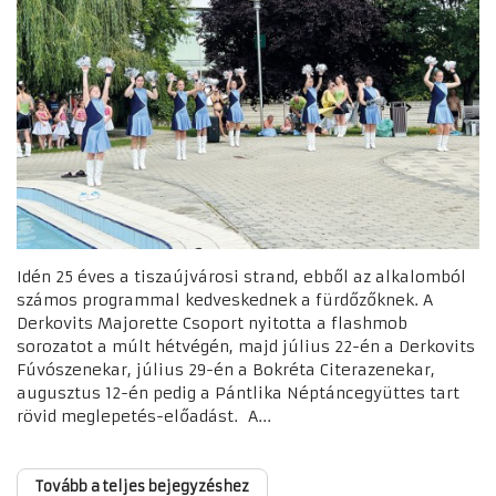
Idén 25 éves a tiszaújvárosi strand, ebből az alkalomból
számos programmal kedveskednek a fürdőzőknek. A
Derkovits Majorette Csoport nyitotta a flashmob
sorozatot a múlt hétvégén, majd július 22-én a Derkovits
Fúvószenekar, július 29-én a Bokréta Citerazenekar,
augusztus 12-én pedig a Pántlika Néptáncegyüttes tart
rövid meglepetés-előadást. A...
Tovább a teljes bejegyzéshez