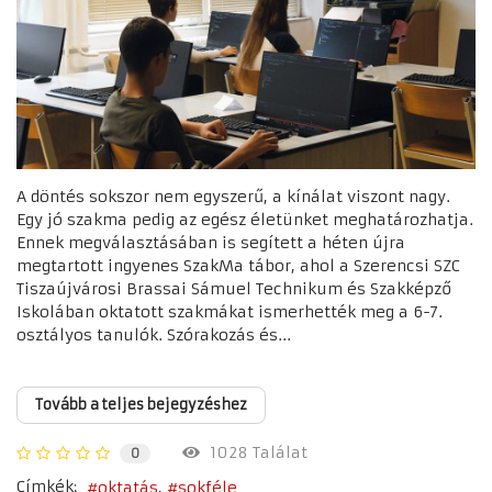
A döntés sokszor nem egyszerű, a kínálat viszont nagy.
Egy jó szakma pedig az egész életünket meghatározhatja.
Ennek megválasztásában is segített a héten újra
megtartott ingyenes SzakMa tábor, ahol a Szerencsi SZC
Tiszaújvárosi Brassai Sámuel Technikum és Szakképző
Iskolában oktatott szakmákat ismerhették meg a 6-7.
osztályos tanulók. Szórakozás és...
Tovább a teljes bejegyzéshez
1028 Találat
0
Címkék:
oktatás
sokféle