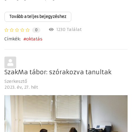
Tovább a teljes bejegyzéshez
1230 Találat
0
Címkék:
oktatás
SzakMa tábor: szórakozva tanultak
Szerkesztő
2023. év
27. hét