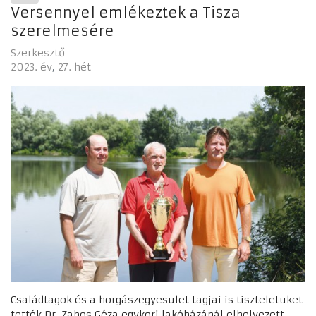
Versennyel emlékeztek a Tisza
szerelmesére
Szerkesztő
2023. év
27. hét
Családtagok és a horgászegyesület tagjai is tiszteletüket
tették Dr. Zabos Géza egykori lakóházánál elhelyezett