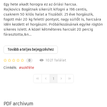
Egy hete akadt horogra ez az óriási harcsa.
Rajkovics Bogátnak sikerült kifogni a 196 centis,
csaknem 50 kilós halat a Tiszából. 25 éve horgászik,
fogott már 20 kg feletti pontyot, nagy süllőt is, harcsára
idén kezdett el horgászni. Próbálkozásának egyike rögtön
sikeres islett. A közel kétméteres harcsát 20 percig
fárasztotta,&n...
Tovább a teljes bejegyzéshez
1027 Találat
0
Címkék:
sokféle
1
First Page
Previous Page
Next Page
Last Page
PDF archivum