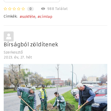
988 Találat
0
Címkék:
sokféle
címlap
Bírságból zöldítenek
Szerkesztő
2023. év
27. hét