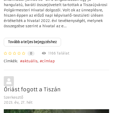
hangulatú, baráti összejövetelt tartottak a Tiszaújvárosi
Polgármesteri Hivatal dolgozói. Volt ok az ünneplésre,
hiszen éppen az előző napi képviselő-testületi ülésen
értékelték a hivatal 2022. évi tevékenységét, melynek
összegzése szerint a hivatal az e...
Tovább a teljes bejegyzéshez
1166 Találat
0
Címkék:
aktuális
címlap
Óriást fogott a Tiszán
Szerkesztő
2023. év
27. hét