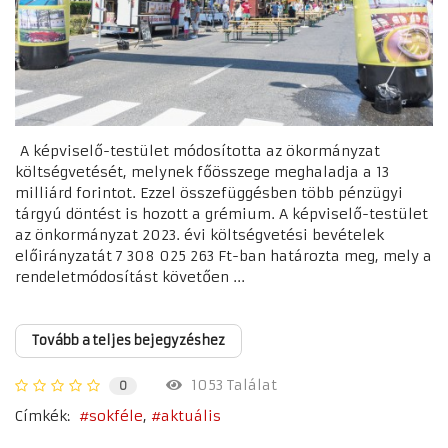
A képviselő-testület módosította az ökormányzat
költségvetését, melynek főösszege meghaladja a 13
milliárd forintot. Ezzel összefüggésben több pénzügyi
tárgyú döntést is hozott a grémium. A képviselő-testület
az önkormányzat 2023. évi költségvetési bevételek
előirányzatát 7 308 025 263 Ft-ban határozta meg, mely a
rendeletmódosítást követően ...
Tovább a teljes bejegyzéshez
1053 Találat
0
Címkék:
sokféle
aktuális