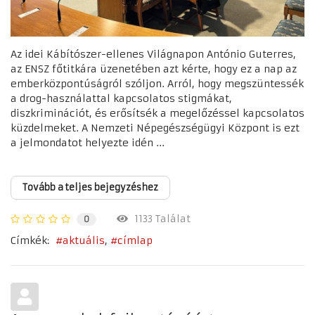
Az idei Kábítószer-ellenes Világnapon António Guterres,
az ENSZ főtitkára üzenetében azt kérte, hogy ez a nap az
emberközpontúságról szóljon. Arról, hogy megszüntessék
a drog-használattal kapcsolatos stigmákat,
diszkriminációt, és erősítsék a megelőzéssel kapcsolatos
küzdelmeket. A Nemzeti Népegészségügyi Központ is ezt
a jelmondatot helyezte idén ...
Tovább a teljes bejegyzéshez
1133 Találat
0
Címkék:
aktuális
címlap