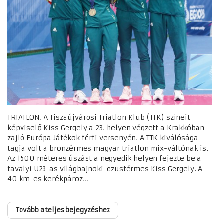
TRIATLON. A Tiszaújvárosi Triatlon Klub (TTK) színeit
képviselő Kiss Gergely a 23. helyen végzett a Krakkóban
zajló Európa Játékok férfi versenyén. A TTK kiválósága
tagja volt a bronzérmes magyar triatlon mix-váltónak is.
Az 1500 méteres úszást a negyedik helyen fejezte be a
tavalyi U23-as világbajnoki-ezüstérmes Kiss Gergely. A
40 km-es kerékpároz...
Tovább a teljes bejegyzéshez