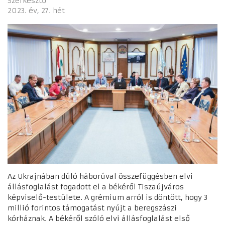
Szerkesztő
2023. év
27. hét
Az Ukrajnában dúló háborúval összefüggésben elvi
állásfoglalást fogadott el a békéről Tiszaújváros
képviselő-testülete. A grémium arról is döntött, hogy 3
millió forintos támogatást nyújt a beregszászi
kórháznak. A békéről szóló elvi állásfoglalást első