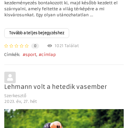
kezdeményezés bontakozott ki, majd később kezdett el
szárnyalni, amely feltette a világ térképére a mi
kisvárosunkat. Egy olyan utánozhatatlan ...
Tovább a teljes bejegyzéshez
1021 Találat
0
Címkék:
sport
címlap
Lehmann volt a hetedik vasember
Szerkesztő
2023. év
27. hét