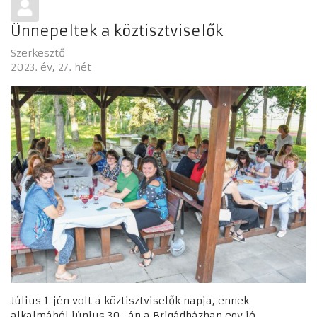
Ünnepeltek a köztisztviselők
Szerkesztő
2023. év
27. hét
Július 1-jén volt a köztisztviselők napja, ennek
alkalmából június 30- án a Brigádházban egy jó