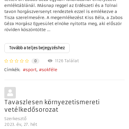
emléktáblánál. Másnap reggel az Erdészeti és a Tolnai
tavon horgászversenyt rendeztek ezzel is emlékezve a
Tisza szerelmesére. A megemlékezést Kiss Béla, a Zabos
Géza Horgász Egyesület elnöke nyitotta meg, aki először
röviden köszöntötte ...
Tovább a teljes bejegyzéshez
1126 Találat
0
Címkék:
sport
sokféle
Tavaszlesen környezetismereti
vetélkedősorozat
Szerkesztő
2023. év
27. hét