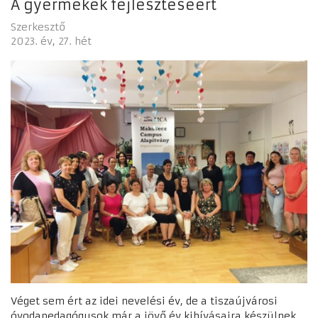
A gyermekek fejlesztéséért
Szerkesztő
2023. év
27. hét
Véget sem ért az idei nevelési év, de a tiszaújvárosi
óvodapedagógusok már a jövő év kihívásaira készülnek.