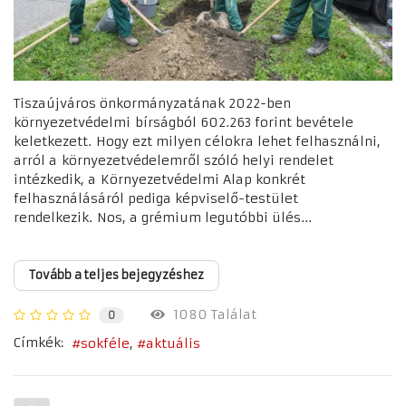
Tiszaújváros önkormányzatának 2022-ben
környezetvédelmi bírságból 602.263 forint bevétele
keletkezett. Hogy ezt milyen célokra lehet felhasználni,
arról a környezetvédelemről szóló helyi rendelet
intézkedik, a Környezetvédelmi Alap konkrét
felhasználásáról pediga képviselő-testület
rendelkezik. Nos, a grémium legutóbbi ülés...
Tovább a teljes bejegyzéshez
1080 Találat
0
Címkék:
sokféle
aktuális