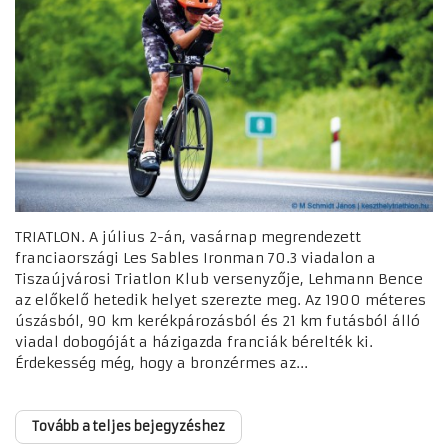
TRIATLON. A július 2-án, vasárnap megrendezett
franciaországi Les Sables Ironman 70.3 viadalon a
Tiszaújvárosi Triatlon Klub versenyzője, Lehmann Bence
az előkelő hetedik helyet szerezte meg. Az 1900 méteres
úszásból, 90 km kerékpározásból és 21 km futásból álló
viadal dobogóját a házigazda franciák bérelték ki.
Érdekesség még, hogy a bronzérmes az...
Tovább a teljes bejegyzéshez