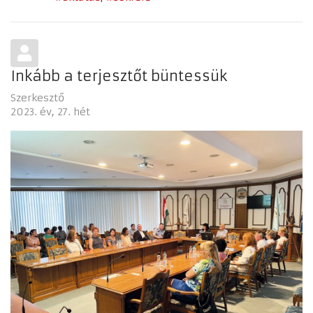
Inkább a terjesztőt büntessük
Szerkesztő
2023. év
27. hét