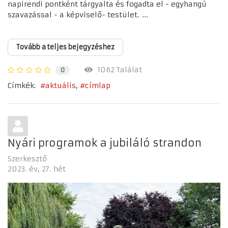
napirendi pontként tárgyalta és fogadta el - egyhangú
szavazással - a képviselő- testület. ...
Tovább a teljes bejegyzéshez
1062 Találat
0
Címkék:
aktuális
címlap
Nyári programok a jubiláló strandon
Szerkesztő
2023. év
27. hét