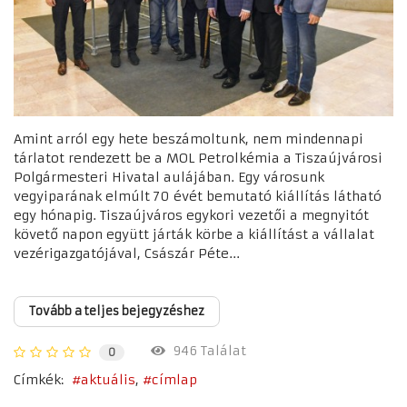
Amint arról egy hete beszámoltunk, nem mindennapi
tárlatot rendezett be a MOL Petrolkémia a Tiszaújvárosi
Polgármesteri Hivatal aulájában. Egy városunk
vegyiparának elmúlt 70 évét bemutató kiállítás látható
egy hónapig. Tiszaújváros egykori vezetői a megnyitót
követő napon együtt járták körbe a kiállítást a vállalat
vezérigazgatójával, Császár Péte...
Tovább a teljes bejegyzéshez
946 Találat
0
Címkék:
aktuális
címlap