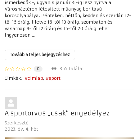
ismerkedők -, ugyanis január 31-ig lesz nyitva a
Városháztéren létesített műanyag borítású
korcsolyapálya. Pénteken, hétfőn, kedden és szerdán 12-
től 15 óráig, illetve 16-tól 19 óráig, szombaton és
vasárnap 9-től 12 óráig és 15-től 20 óráig lehet
ingyenesen ...
Tovább a teljes bejegyzéshez
855 Találat
0
Címkék:
címlap
sport
A sportorvos „csak” engedélyez
Szerkesztő
2023. év
4. hét