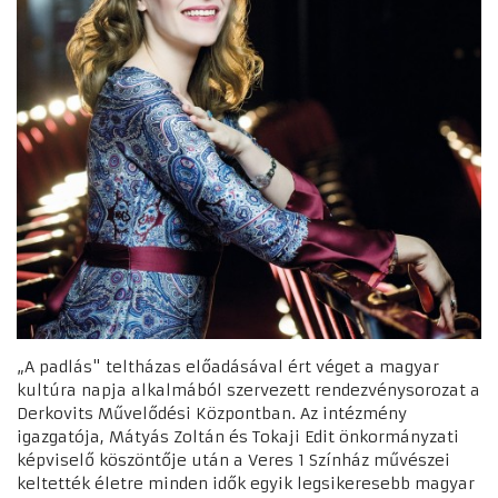
„A padlás" teltházas előadásával ért véget a magyar
kultúra napja alkalmából szervezett rendezvénysorozat a
Derkovits Művelődési Központban. Az intézmény
igazgatója, Mátyás Zoltán és Tokaji Edit önkormányzati
képviselő köszöntője után a Veres 1 Színház művészei
keltették életre minden idők egyik legsikeresebb magyar