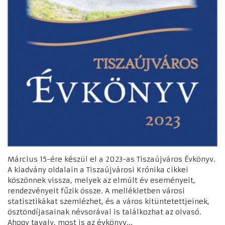
Március 15-ére készül el a 2023-as Tiszaújváros Évkönyv.
A kiadvány oldalain a Tiszaújvárosi Krónika cikkei
köszönnek vissza, melyek az elmúlt év eseményeit,
rendezvényeit fűzik össze. A mellékletben városi
statisztikákat szemlézhet, és a város kitüntetettjeinek,
ösztöndíjasainak névsorával is találkozhat az olvasó.
Ahogy tavaly, most is az évkönyv...