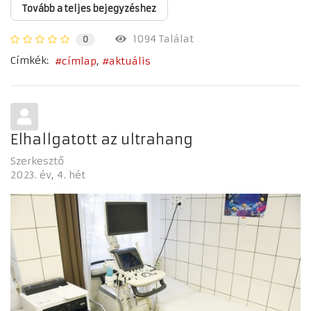
Tovább a teljes bejegyzéshez
1094 Találat
0
Címkék:
címlap
aktuális
Elhallgatott az ultrahang
Szerkesztő
2023. év
4. hét