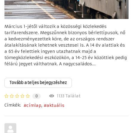
Március 1-jétől változik a közösségi közlekedés
tarifarendszere. Megszűnnek bizonyos bérlettípusok, nő
a kedvezményezettek köre, de az országos rendszer
átalakításának lehetnek vesztesei is. A 14 év alattiak és
a 65 év felettiek ingyen utazhatnak majd a
tömegközlekedési eszközökön, a 14-25 év közöttiek pedig
félárú jegyet válthatnak. A nagycsaládos...
Tovább a teljes bejegyzéshez
1133 Találat
0
Címkék:
címlap
aktuális