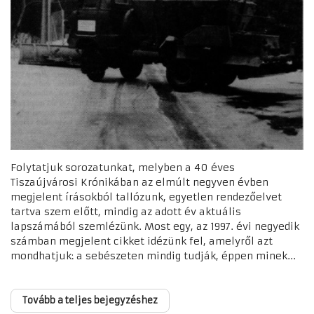
Folytatjuk sorozatunkat, melyben a 40 éves
Tiszaújvárosi Krónikában az elmúlt negyven évben
megjelent írásokból tallózunk, egyetlen rendezőelvet
tartva szem előtt, mindig az adott év aktuális
lapszámából szemlézünk. Most egy, az 1997. évi negyedik
számban megjelent cikket idézünk fel, amelyről azt
mondhatjuk: a sebészeten mindig tudják, éppen minek...
Tovább a teljes bejegyzéshez