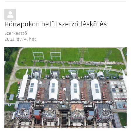
Hónapokon belül szerződéskötés
Szerkesztő
2023. év
4. hét