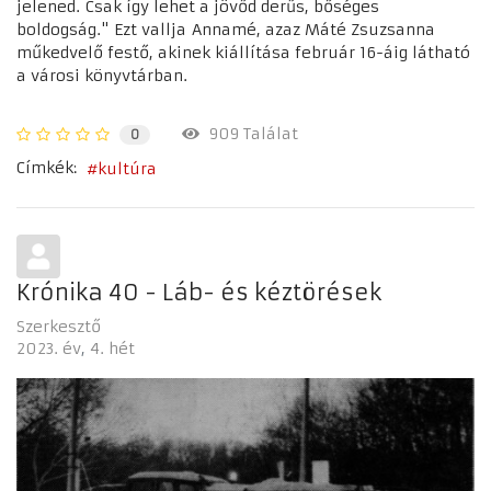
jelened. Csak így lehet a jövőd derűs, bőséges
boldogság." Ezt vallja Annamé, azaz Máté Zsuzsanna
műkedvelő festő, akinek kiállítása február 16-áig látható
a városi könyvtárban.
909 Találat
0
Címkék:
kultúra
Krónika 40 - Láb- és kéztörések
Szerkesztő
2023. év
4. hét