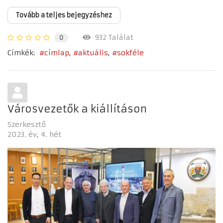
Tovább a teljes bejegyzéshez
932 Találat
0
Címkék:
címlap
aktuális
sokféle
Városvezetők a kiállításon
Szerkesztő
2023. év
4. hét