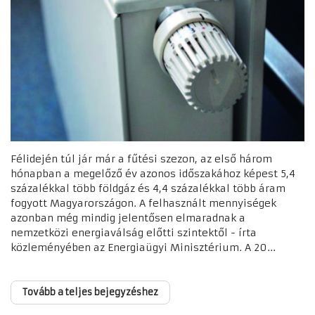
Félidején túl jár már a fűtési szezon, az első három
hónapban a megelőző év azonos időszakához képest 5,4
százalékkal több földgáz és 4,4 százalékkal több áram
fogyott Magyarországon. A felhasznált mennyiségek
azonban még mindig jelentősen elmaradnak a
nemzetközi energiaválság előtti szintektől - írta
közleményében az Energiaügyi Minisztérium. A 20...
Tovább a teljes bejegyzéshez