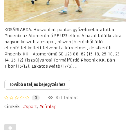
KOSÁRLABDA. Huszonhat pontos győzelmet aratott a
Phoenix az Atomerőmű SE U23 ellen. A hazai találkozóra
nagyon készült a csapat, hiszen jó erőkből álló
ellenféllel kellett felvenni a küzdelmet, de sikerült.
Phoenix KK - Atomerőmű SE U23 88-62 (15-18, 25-18, 23-
14, 25-12) Tiszaújvárosi Termálfürdő Phoenix KK: Bán
Tibor (15/12), Lakatos Máté (17/6), ...
Tovább a teljes bejegyzéshez
821 Találat
0
Címkék:
sport
címlap