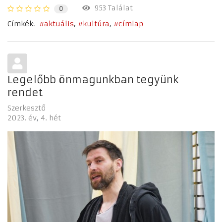
953 Találat
0
Címkék:
aktuális
kultúra
címlap
Legelőbb önmagunkban tegyünk
rendet
Szerkesztő
2023. év
4. hét