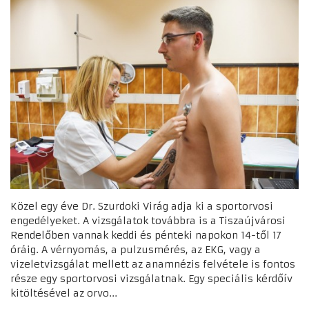
Közel egy éve Dr. Szurdoki Virág adja ki a sportorvosi
engedélyeket. A vizsgálatok továbbra is a Tiszaújvárosi
Rendelőben vannak keddi és pénteki napokon 14-től 17
óráig. A vérnyomás, a pulzusmérés, az EKG, vagy a
vizeletvizsgálat mellett az anamnézis felvétele is fontos
része egy sportorvosi vizsgálatnak. Egy speciális kérdőív
kitöltésével az orvo...