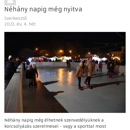
Néhány napig még nyitva
Szerkesztő
2023. év
4. hét
Néhány napig még élhetnek szenvedélyüknek a
korcsolyázás szerelmesei - vagy a sporttal most