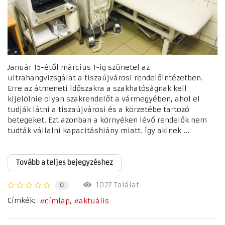
Január 15-étől március 1-ig szünetel az
ultrahangvizsgálat a tiszaújvárosi rendelőintézetben.
Erre az átmeneti időszakra a szakhatóságnak kell
kijelölnie olyan szakrendelőt a vármegyében, ahol el
tudják látni a tiszaújvárosi és a körzetébe tartozó
betegeket. Ezt azonban a környéken lévő rendelők nem
tudták vállalni kapacitáshiány miatt. Így akinek ...
Tovább a teljes bejegyzéshez
1027 Találat
0
Címkék:
címlap
aktuális