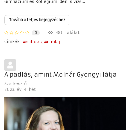
Gimnázium és Kollégium idén is vizs...
Tovább a teljes bejegyzéshez
980 Találat
0
Címkék:
oktatás
címlap
A padlás, amint Molnár Gyöngyi látja
Szerkesztő
2023. év
4. hét