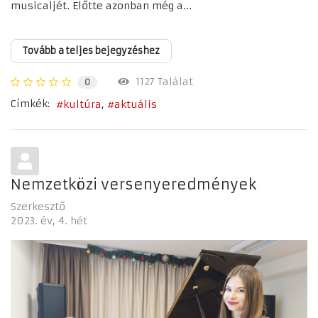
musicaljét. Előtte azonban még a...
Tovább a teljes bejegyzéshez
1127 Találat
0
Címkék:
kultúra
aktuális
Nemzetközi versenyeredmények
Szerkesztő
2023. év
4. hét