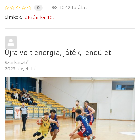
1042 Találat
0
Címkék:
Krónika 40!
Újra volt energia, játék, lendület
Szerkesztő
2023. év
4. hét