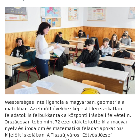
Mesterséges intelligencia a magyarban, geometria a
matekban. Az elmúlt évekhez képest idén szokatlan
feladatok is felbukkantak a központi írásbeli felvételin.
Országosan több mint 72 ezer diák töltötte ki a magyar
nyelv és irodalom és matematika feladatlapokat 537
kijelölt iskolában. A Tiszaújvárosi Eötvös József