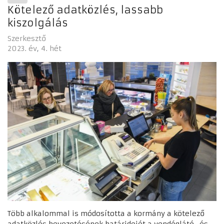
Kötelező adatközlés, lassabb
kiszolgálás
Szerkesztő
2023. év
4. hét
Több alkalommal is módosította a kormány a kötelező