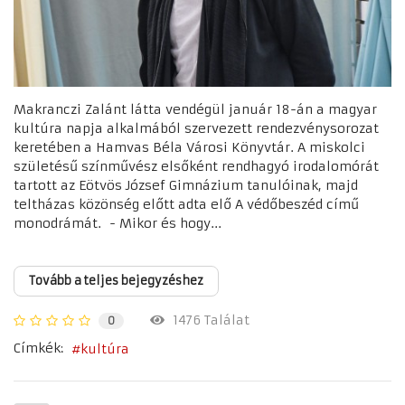
Makranczi Zalánt látta vendégül január 18-án a magyar
kultúra napja alkalmából szervezett rendezvénysorozat
keretében a Hamvas Béla Városi Könyvtár. A miskolci
születésű színművész elsőként rendhagyó irodalomórát
tartott az Eötvös József Gimnázium tanulóinak, majd
teltházas közönség előtt adta elő A védőbeszéd című
monodrámát. - Mikor és hogy...
Tovább a teljes bejegyzéshez
1476 Találat
0
Címkék:
kultúra