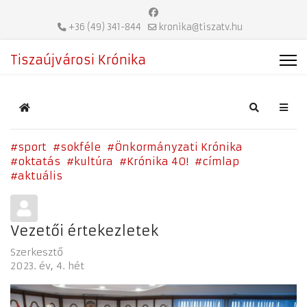
+36 (49) 341-844
kronika@tiszatv.hu
Tiszaújvárosi Krónika
Home
Search
sport
sokféle
Önkormányzati Krónika
oktatás
kultúra
Krónika 40!
címlap
aktuális
Vezetői értekezletek
Szerkesztő
2023. év
4. hét