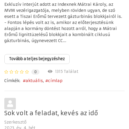
Exkluzív interjút adott az Indexnek Mátrai Károly, az
MVM vezérigazgatója, melyben röviden ugyan, de szó
esett a Tiszai Erőmű tervezett gázturbinás blokkjairól is.
- Fontos lépés volt az is, amikor az előterjesztésünk
alapján a kormány döntést hozott arról, hogy a Mátrai
Erőmű lignittüzelésű blokkjait a kombinált ciklusú
gázturbinás, úgynevezett CC...
Tovább a teljes bejegyzéshez
1315 Találat
0
Címkék:
aktuális
címlap
Sok volt a feladat, kevés az idő
Szerkesztő
2023. év
4. hét