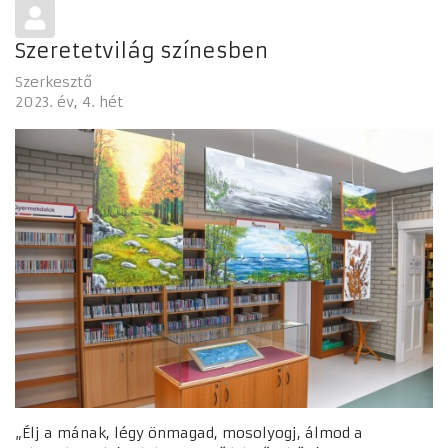
Szeretetvilág színesben
Szerkesztő
2023. év
4. hét
„Élj a mának, légy önmagad, mosolyogj, álmod a