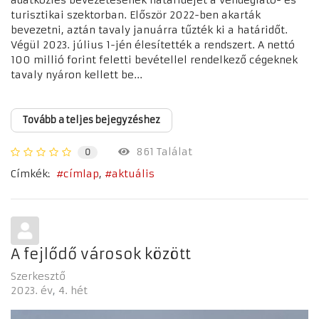
adatközlés bevezetésének határidejét a vendéglátó- és
turisztikai szektorban. Először 2022-ben akarták
bevezetni, aztán tavaly januárra tűzték ki a határidőt.
Végül 2023. július 1-jén élesítették a rendszert. A nettó
100 millió forint feletti bevétellel rendelkező cégeknek
tavaly nyáron kellett be...
Tovább a teljes bejegyzéshez
861 Találat
0
Címkék:
címlap
aktuális
A fejlődő városok között
Szerkesztő
2023. év
4. hét