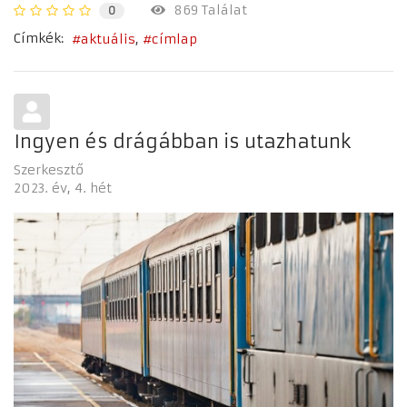
869 Találat
0
Címkék:
aktuális
címlap
Ingyen és drágábban is utazhatunk
Szerkesztő
2023. év
4. hét