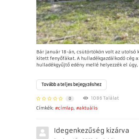
Bár január 18-án, csütörtökön volt az utolsó 
kitett fenyőfákat. A hulladékgazdálkodó cég az
hulladékgyűjtő edény mellé helyezzék el úgy, 
Tovább a teljes bejegyzéshez
1086 Találat
0
Címkék:
címlap
aktuális
Idegenkezűség kizárva