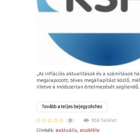
„Az inflációs aktualitások és a számítások há
megalapozott, téves megállapítást közlő, mé
illetve a módszertan értelmezését segítendő, 
Tovább a teljes bejegyzéshez
958 Találat
0
Címkék:
aktuális
sokféle