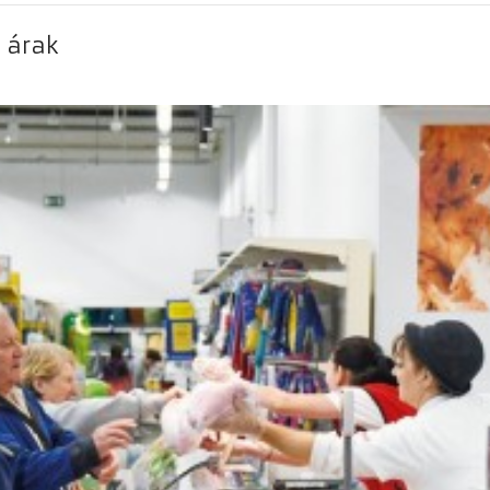
z árak