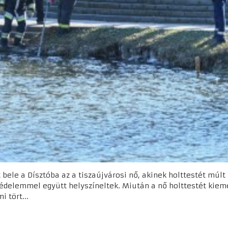
bele a Dísztóba az a tiszaújvárosi nő, akinek holttestét múlt 
védelemmel együtt helyszíneltek. Miután a nő holttestét kieme
 tört...