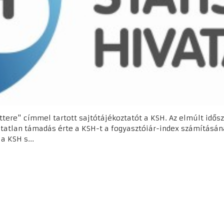
ttere" címmel tartott sajtótájékoztatót a KSH. Az elmúlt idős
ltatlan támadás érte a KSH-t a fogyasztóiár-index számításá
a KSH s...