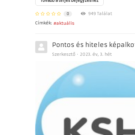
Tovább a teljes bejegyzéshez
949 Találat
0
Címkék:
aktuális
Pontos és hiteles képalko
Szerkesztő
2023. év
3. hét