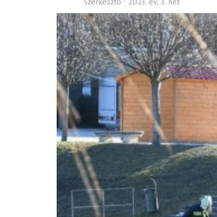
Szerkesztő
2023. év
3. hét