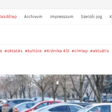
Kezdőlap
Archivum
Impresszum
Szerzői jog
K
a
oktatás
kultúra
Krónika 40!
címlap
aktuális