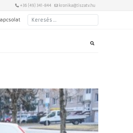
+36 (49) 341-844
kronika@tiszatv.hu
Keresés
apcsolat
Search