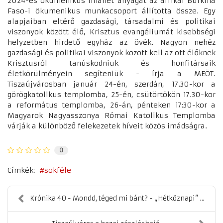
2024-es ökumenikus imahét anyagát az afrikai Burkina
Faso-i ökumenikus munkacsoport állította össze. Egy
alapjaiban eltérő gazdasági, társadalmi és politikai
viszonyok között élő, Krisztus evangéliumát kisebbségi
helyzetben hirdető egyház az övék. Nagyon nehéz
gazdasági és politikai viszonyok között kell az ott élőknek
Krisztusról tanúskodniuk és honfitársaik
életkörülményein segíteniük - írja a MEÖT.
Tiszaújvárosban január 24-én, szerdán, 17.30-kor a
görögkatolikus templomba, 25-én, csütörtökön 17.30-kor
a református templomba, 26-án, pénteken 17:30-kor a
Magyarok Nagyasszonya Római Katolikus Templomba
várják a különböző felekezetek híveit közös imádságra.
0
Címkék:
sokféle
Krónika 40 - Mondd, téged mi bánt? - „Hétköznapi” ...