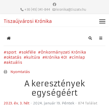
+36 (49) 341-844
kronika@tiszatv.hu
Tiszaújvárosi Krónika
Home
Search
sport
sokféle
Önkormányzati Krónika
oktatás
kultúra
Krónika 40!
címlap
aktuális
Nyomtatás
A keresztények
egységéért
2023. év
3. hét
2024. január 19. Péntek
874 Találat