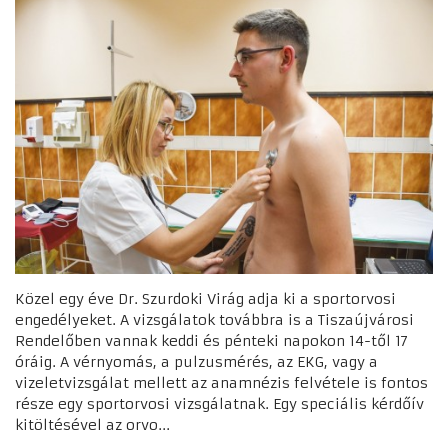
Közel egy éve Dr. Szurdoki Virág adja ki a sportorvosi
engedélyeket. A vizsgálatok továbbra is a Tiszaújvárosi
Rendelőben vannak keddi és pénteki napokon 14-től 17
óráig. A vérnyomás, a pulzusmérés, az EKG, vagy a
vizeletvizsgálat mellett az anamnézis felvétele is fontos
része egy sportorvosi vizsgálatnak. Egy speciális kérdőív
kitöltésével az orvo...