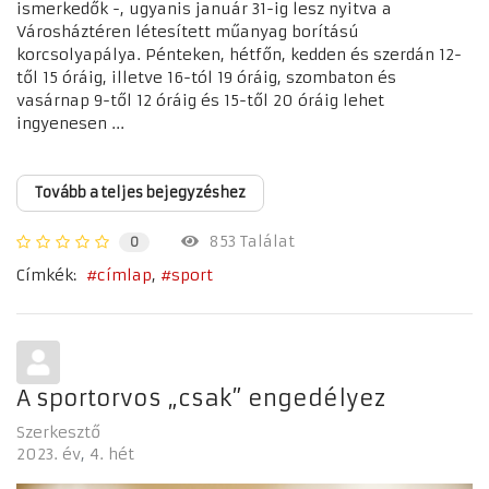
ismerkedők -, ugyanis január 31-ig lesz nyitva a
Városháztéren létesített műanyag borítású
korcsolyapálya. Pénteken, hétfőn, kedden és szerdán 12-
től 15 óráig, illetve 16-tól 19 óráig, szombaton és
vasárnap 9-től 12 óráig és 15-től 20 óráig lehet
ingyenesen ...
Tovább a teljes bejegyzéshez
853 Találat
0
Címkék:
címlap
sport
A sportorvos „csak” engedélyez
Szerkesztő
2023. év
4. hét