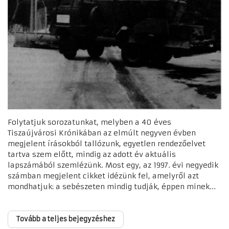
Folytatjuk sorozatunkat, melyben a 40 éves
Tiszaújvárosi Krónikában az elmúlt negyven évben
megjelent írásokból tallózunk, egyetlen rendezőelvet
tartva szem előtt, mindig az adott év aktuális
lapszámából szemlézünk. Most egy, az 1997. évi negyedik
számban megjelent cikket idézünk fel, amelyről azt
mondhatjuk: a sebészeten mindig tudják, éppen minek...
Tovább a teljes bejegyzéshez