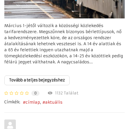
Március 1-jétől változik a közösségi közlekedés
tarifarendszere. Megszűnnek bizonyos bérlettípusok, nő
a kedvezményezettek köre, de az országos rendszer
átalakításának lehetnek vesztesei is. A 14 év alattiak és
a 65 év felettiek ingyen utazhatnak majd a
tömegközlekedési eszközökön, a 14-25 év közöttiek pedig
félárú jegyet válthatnak. A nagycsaládos...
Tovább a teljes bejegyzéshez
1132 Találat
0
Címkék:
címlap
aktuális