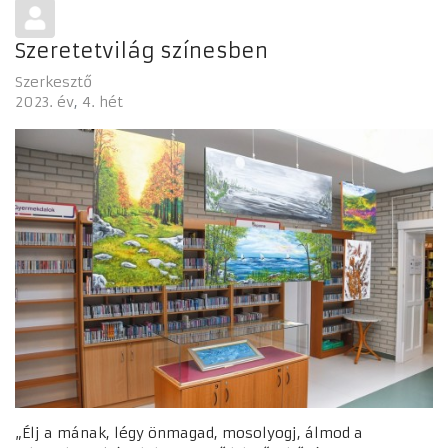
Szeretetvilág színesben
Szerkesztő
2023. év
4. hét
„Élj a mának, légy önmagad, mosolyogj, álmod a