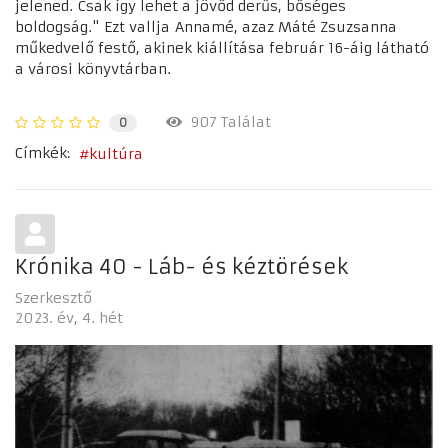
jelened. Csak így lehet a jövőd derűs, bőséges
boldogság." Ezt vallja Annamé, azaz Máté Zsuzsanna
műkedvelő festő, akinek kiállítása február 16-áig látható
a városi könyvtárban.
907 Találat
0
Címkék:
kultúra
Krónika 40 - Láb- és kéztörések
Szerkesztő
2023. év
4. hét