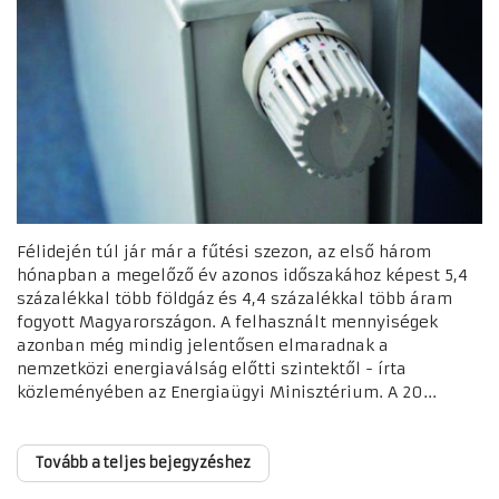
Félidején túl jár már a fűtési szezon, az első három
hónapban a megelőző év azonos időszakához képest 5,4
százalékkal több földgáz és 4,4 százalékkal több áram
fogyott Magyarországon. A felhasznált mennyiségek
azonban még mindig jelentősen elmaradnak a
nemzetközi energiaválság előtti szintektől - írta
közleményében az Energiaügyi Minisztérium. A 20...
Tovább a teljes bejegyzéshez