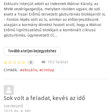
Exkluzív interjút adott az Indexnek Mátrai Károly, az
MVM vezérigazgatója, melyben röviden ugyan, de szó
esett a Tiszai Erőmű tervezett gázturbinás blokkjairól is.
- Fontos lépés volt az is, amikor az előterjesztésünk
alapján a kormány döntést hozott arról, hogy a Mátrai
Erőmű lignittüzelésű blokkjait a kombinált ciklusú
gázturbinás, úgynevezett CC...
Tovább a teljes bejegyzéshez
1312 Találat
0
Címkék:
aktuális
címlap
Sok volt a feladat, kevés az idő
Szerkesztő
2023. év
4. hét