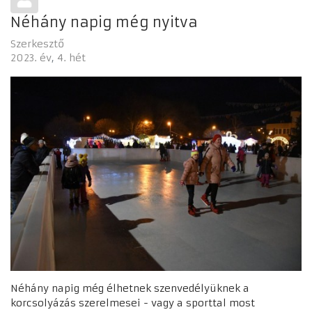
Néhány napig még nyitva
Szerkesztő
2023. év
4. hét
Néhány napig még élhetnek szenvedélyüknek a
korcsolyázás szerelmesei - vagy a sporttal most