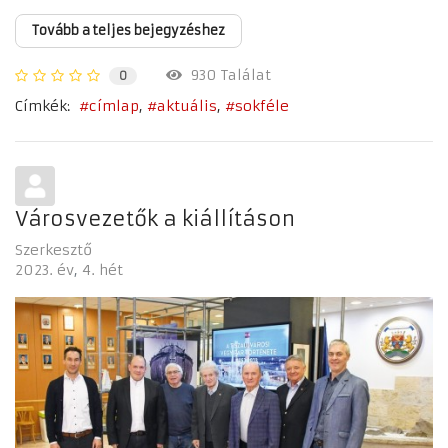
Tovább a teljes bejegyzéshez
930 Találat
0
Címkék:
címlap
aktuális
sokféle
Városvezetők a kiállításon
Szerkesztő
2023. év
4. hét