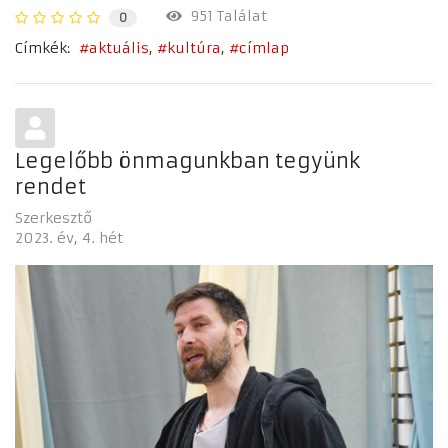
951 Találat
0
Címkék:
aktuális
kultúra
címlap
Legelőbb önmagunkban tegyünk
rendet
Szerkesztő
2023. év
4. hét