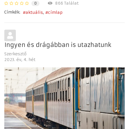
866 Találat
0
Címkék:
aktuális
címlap
Ingyen és drágábban is utazhatunk
Szerkesztő
2023. év
4. hét