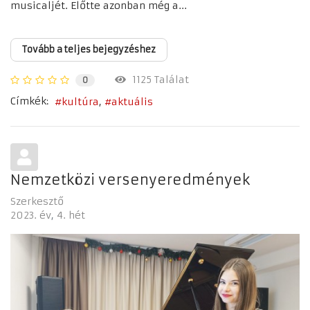
musicaljét. Előtte azonban még a...
Tovább a teljes bejegyzéshez
1125 Találat
0
Címkék:
kultúra
aktuális
Nemzetközi versenyeredmények
Szerkesztő
2023. év
4. hét