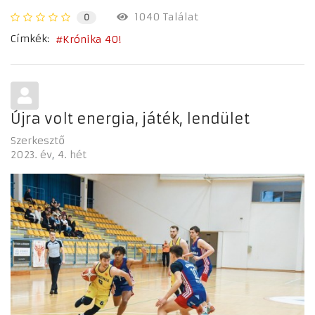
1040 Találat
0
Címkék:
Krónika 40!
Újra volt energia, játék, lendület
Szerkesztő
2023. év
4. hét