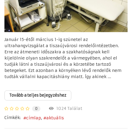
Január 15-étől március 1-ig szünetel az
ultrahangvizsgálat a tiszaújvárosi rendelőintézetben.
Erre az átmeneti időszakra a szakhatóságnak kell
kijelölnie olyan szakrendelőt a vármegyében, ahol el
tudják látni a tiszaújvárosi és a körzetébe tartozó
betegeket. Ezt azonban a környéken lévő rendelők nem
tudták vállalni kapacitáshiány miatt. Így akinek ...
Tovább a teljes bejegyzéshez
1024 Találat
0
Címkék:
címlap
aktuális