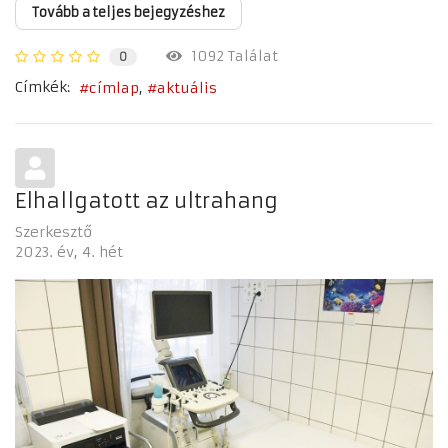
Tovább a teljes bejegyzéshez
1092 Találat
0
Címkék:
címlap
aktuális
Elhallgatott az ultrahang
Szerkesztő
2023. év
4. hét