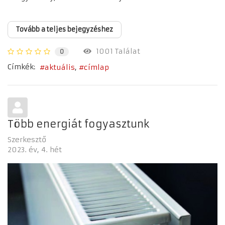
Tovább a teljes bejegyzéshez
1001 Találat
0
Címkék:
aktuális
címlap
Több energiát fogyasztunk
Szerkesztő
2023. év
4. hét