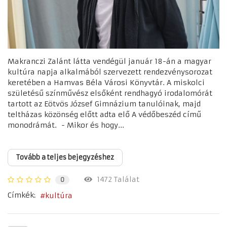
Makranczi Zalánt látta vendégül január 18-án a magyar
kultúra napja alkalmából szervezett rendezvénysorozat
keretében a Hamvas Béla Városi Könyvtár. A miskolci
születésű színművész elsőként rendhagyó irodalomórát
tartott az Eötvös József Gimnázium tanulóinak, majd
teltházas közönség előtt adta elő A védőbeszéd című
monodrámát. - Mikor és hogy...
Tovább a teljes bejegyzéshez
1472 Találat
0
Címkék:
kultúra