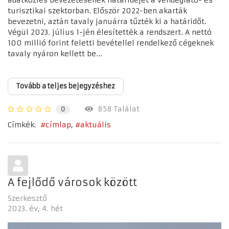
adatközlés bevezetésének határidejét a vendéglátó- és
turisztikai szektorban. Először 2022-ben akarták
bevezetni, aztán tavaly januárra tűzték ki a határidőt.
Végül 2023. július 1-jén élesítették a rendszert. A nettó
100 millió forint feletti bevétellel rendelkező cégeknek
tavaly nyáron kellett be...
Tovább a teljes bejegyzéshez
858 Találat
0
Címkék:
címlap
aktuális
A fejlődő városok között
Szerkesztő
2023. év
4. hét