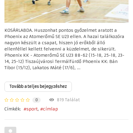
KOSÁRLABDA. Huszonhat pontos győzelmet aratott a
Phoenix az Atomerőmű SE U23 ellen. A hazai találkozóra
nagyon készült a csapat, hiszen jó erőkből álló
ellenféllel kellett felvenni a küzdelmet, de sikerült.
Phoenix KK - Atomerőmű SE U23 88-62 (15-18, 25-18, 23-
14, 25-12) Tiszaújvárosi Termálfürdő Phoenix KK: Bán
Tibor (15/12), Lakatos Máté (17/6), ...
Tovább a teljes bejegyzéshez
819 Találat
0
Címkék:
sport
címlap