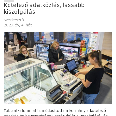
Kötelező adatközlés, lassabb
kiszolgálás
Szerkesztő
2023. év
4. hét
Több alkalommal is módosította a kormány a kötelező