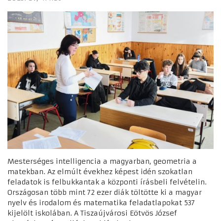
Mesterséges intelligencia a magyarban, geometria a
matekban. Az elmúlt évekhez képest idén szokatlan
feladatok is felbukkantak a központi írásbeli felvételin.
Országosan több mint 72 ezer diák töltötte ki a magyar
nyelv és irodalom és matematika feladatlapokat 537
kijelölt iskolában. A Tiszaújvárosi Eötvös József