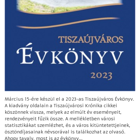
Március 15-ére készül el a 2023-as Tiszaújváros Évkönyv.
A kiadvány oldalain a Tiszaújvárosi Krónika cikkei
köszönnek vissza, melyek az elmúlt év eseményeit,
rendezvényeit fűzik össze. A mellékletben városi
statisztikákat szemlézhet, és a város kitüntetettjeinek,
ösztöndíjasainak névsorával is találkozhat az olvasó.
Ahogy tavaly, most is az évkönyv...