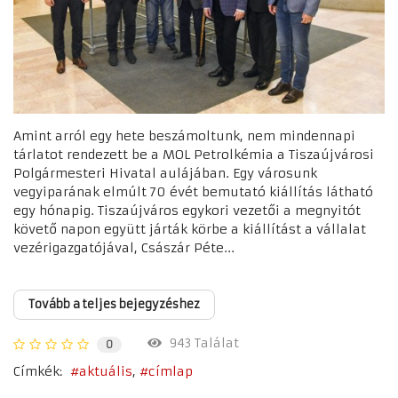
Amint arról egy hete beszámoltunk, nem mindennapi
tárlatot rendezett be a MOL Petrolkémia a Tiszaújvárosi
Polgármesteri Hivatal aulájában. Egy városunk
vegyiparának elmúlt 70 évét bemutató kiállítás látható
egy hónapig. Tiszaújváros egykori vezetői a megnyitót
követő napon együtt járták körbe a kiállítást a vállalat
vezérigazgatójával, Császár Péte...
Tovább a teljes bejegyzéshez
943 Találat
0
Címkék:
aktuális
címlap