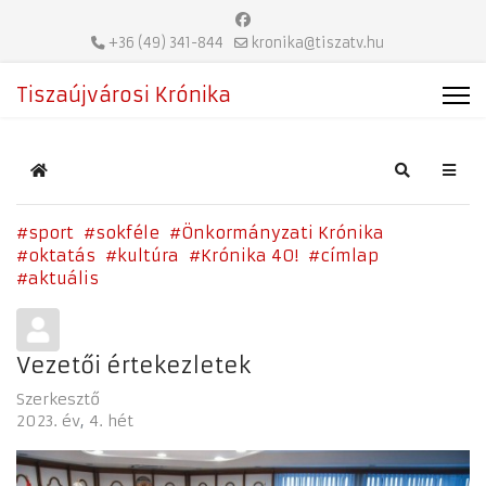
+36 (49) 341-844
kronika@tiszatv.hu
Tiszaújvárosi Krónika
Home
Search
sport
sokféle
Önkormányzati Krónika
oktatás
kultúra
Krónika 40!
címlap
aktuális
Vezetői értekezletek
Szerkesztő
2023. év
4. hét