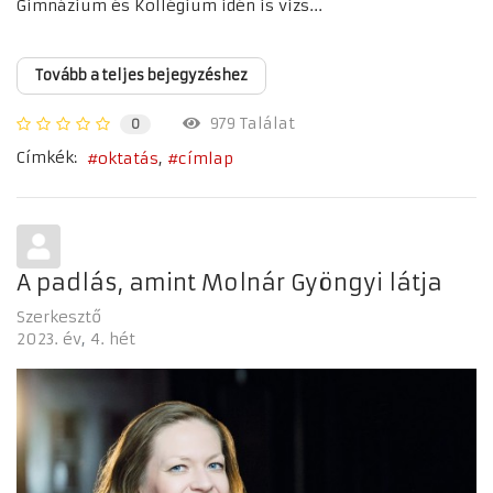
Gimnázium és Kollégium idén is vizs...
Tovább a teljes bejegyzéshez
979 Találat
0
Címkék:
oktatás
címlap
A padlás, amint Molnár Gyöngyi látja
Szerkesztő
2023. év
4. hét