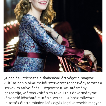
„A padlás" teltházas előadásával ért véget a magyar
kultúra napja alkalmából szervezett rendezvénysorozat a
Derkovits Művelődési Központban. Az intézmény
igazgatója, Mátyás Zoltán és Tokaji Edit önkormányzati
képviselő köszöntője után a Veres 1 Színház művészei
keltették életre minden idők egyik legsikeresebb magyar