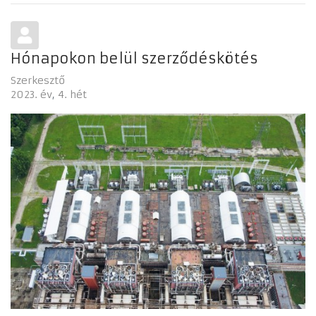
Hónapokon belül szerződéskötés
Szerkesztő
2023. év
4. hét