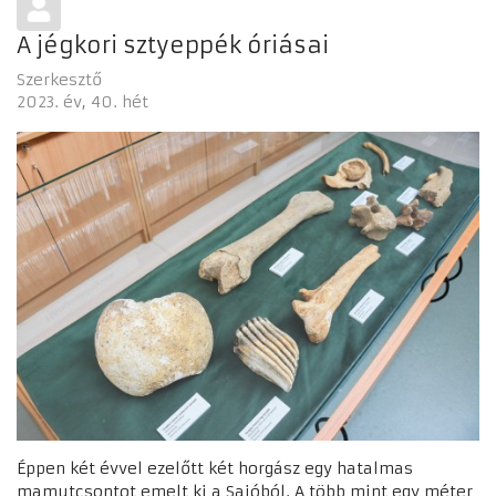
A jégkori sztyeppék óriásai
Szerkesztő
2023. év
40. hét
Éppen két évvel ezelőtt két horgász egy hatalmas
mamutcsontot emelt ki a Sajóból. A több mint egy méter