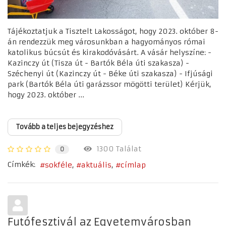
Tájékoztatjuk a Tisztelt Lakosságot, hogy 2023. október 8-
án rendezzük meg városunkban a hagyományos római
katolikus búcsút és kirakodóvásárt. A vásár helyszíne: -
Kazinczy út (Tisza út - Bartók Béla úti szakasza) -
Széchenyi út (Kazinczy út - Béke úti szakasza) - Ifjúsági
park (Bartók Béla úti garázssor mögötti terület) Kérjük,
hogy 2023. október ...
Tovább a teljes bejegyzéshez
1300 Találat
0
Címkék:
sokféle
aktuális
címlap
Futófesztivál az Egyetemvárosban