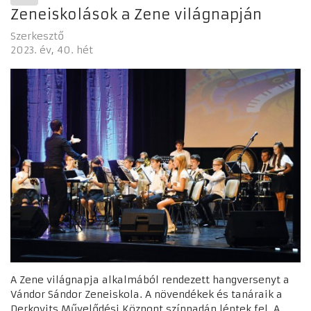
Zeneiskolások a Zene világnapján
Szerkesztő
2023. év
40. hét
A Zene világnapja alkalmából rendezett hangversenyt a
Vándor Sándor Zeneiskola. A növendékek és tanáraik a
Derkovits Művelődési Központ színpadán léptek fel. A