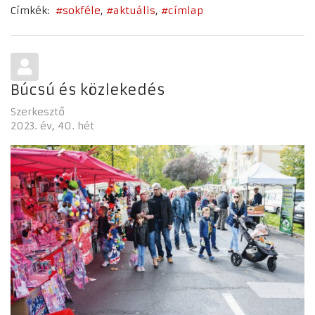
Címkék:
sokféle
aktuális
címlap
Búcsú és közlekedés
Szerkesztő
2023. év
40. hét