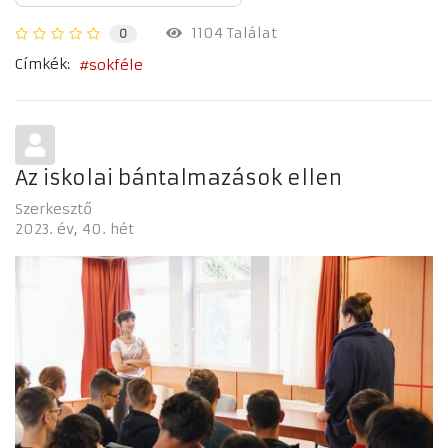
1104 Találat
0
Címkék:
sokféle
Az iskolai bántalmazások ellen
Szerkesztő
2023. év
40. hét