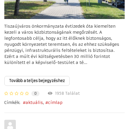
Tiszaújváros önkormányzata évtizedek óta kiemelten
kezeli a város közbiztonságának megőrzését. A
legfontosabb célja, hogy az itt élőknek biztonságos,
nyugodt környezetet teremtsen, és az ehhez szükséges
pénzügyi, infrastrukturális feltételeket is biztosítsa.
Ezért a múlt évi költségvetésben 30 millió forintot
különített el a képviselő-testület a té...
Tovább a teljes bejegyzéshez
1958 Találat
0
Címkék:
aktuális
címlap