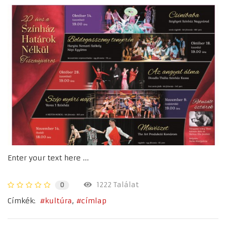
Enter your text here ...
1222 Találat
0
Címkék:
kultúra
címlap