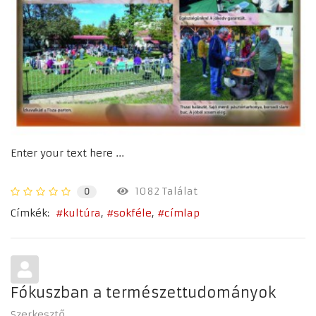
Enter your text here ...
1082 Találat
0
Címkék:
kultúra
sokféle
címlap
Fókuszban a természettudományok
Szerkesztő