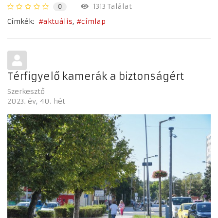
1313 Találat
0
Címkék:
aktuális
címlap
Térfigyelő kamerák a biztonságért
Szerkesztő
2023. év
40. hét