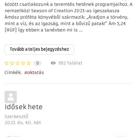
között csatlakozunk a teremtés hetének programjaihoz. A
nemzetközi Season of Creation 2023-as igeszakasza
Ámósz próféta könyvéből származik: „Áradjon a törvény,
mint a víz, és az igazság, mint a bővizű patak!" Ám 5,24
[RÚF] Így ebben a tanévben mi is ...
Tovább a teljes bejegyzéshez
992 Találat
0
Címkék:
oktatás
Idősek hete
Szerkesztő
2023. év
40. hét