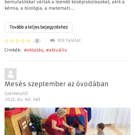
bemutatókkal várták a leendő középiskolásokat, akik a
kémia, a biológia, a matemati...
Tovább a teljes bejegyzéshez
953 Találat
0
Címkék:
oktatás
aktuális
Mesés szeptember az óvodában
Szerkesztő
2023. év
40. hét