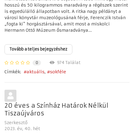
hosszú és 50 kilogrammos maradvány a régészek szerint
is egyedülálló állapotban volt. A ritka nagy példányt a
városi könyvtár muzeológusának férje, Ferenczik István
„fogta ki" horgásztársával, amit most a miskolci
Hermann Ottó Múzeum ősmaradványa...
Tovább a teljes bejegyzéshez
974 Találat
0
Címkék:
aktuális
sokféle
20 éves a Színház Határok Nélkül
Tiszaújváros
Szerkesztő
2023. év
40. hét