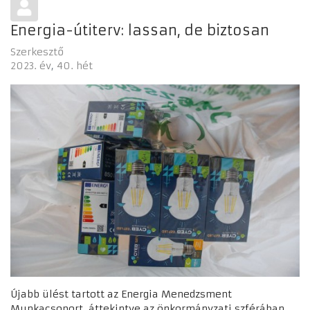
Energia-útiterv: lassan, de biztosan
Szerkesztő
2023. év
40. hét
Újabb ülést tartott az Energia Menedzsment
Munkacsoport, áttekintve az önkormányzati szférában