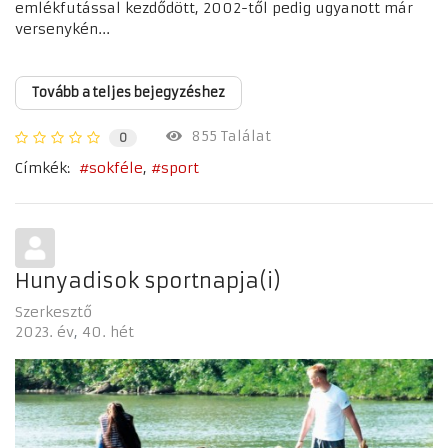
emlékfutással kezdődött, 2002-től pedig ugyanott már
versenykén...
Tovább a teljes bejegyzéshez
855 Találat
0
Címkék:
sokféle
sport
Hunyadisok sportnapja(i)
Szerkesztő
2023. év
40. hét