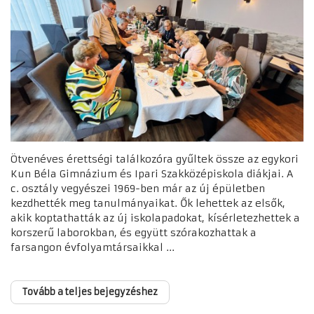
Ötvenéves érettségi találkozóra gyűltek össze az egykori
Kun Béla Gimnázium és Ipari Szakközépiskola diákjai. A
c. osztály vegyészei 1969-ben már az új épületben
kezdhették meg tanulmányaikat. Ők lehettek az elsők,
akik koptathatták az új iskolapadokat, kísérletezhettek a
korszerű laborokban, és együtt szórakozhattak a
farsangon évfolyamtársaikkal ...
Tovább a teljes bejegyzéshez