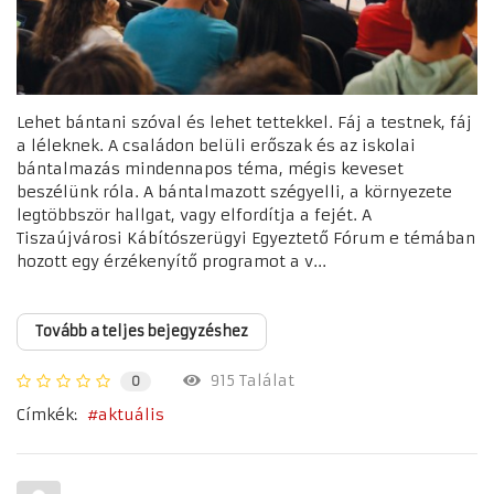
Lehet bántani szóval és lehet tettekkel. Fáj a testnek, fáj
a léleknek. A családon belüli erőszak és az iskolai
bántalmazás mindennapos téma, mégis keveset
beszélünk róla. A bántalmazott szégyelli, a környezete
legtöbbször hallgat, vagy elfordítja a fejét. A
Tiszaújvárosi Kábítószerügyi Egyeztető Fórum e témában
hozott egy érzékenyítő programot a v...
Tovább a teljes bejegyzéshez
915 Találat
0
Címkék:
aktuális