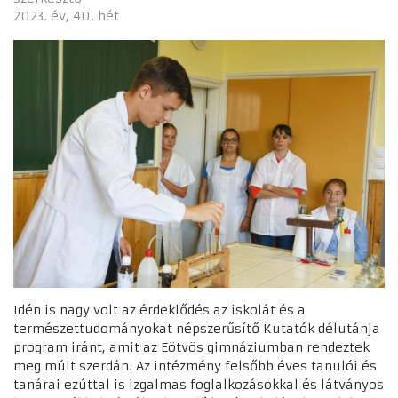
2023. év
40. hét
Idén is nagy volt az érdeklődés az iskolát és a
természettudományokat népszerűsítő Kutatók délutánja
program iránt, amit az Eötvös gimnáziumban rendeztek
meg múlt szerdán. Az intézmény felsőbb éves tanulói és
tanárai ezúttal is izgalmas foglalkozásokkal és látványos