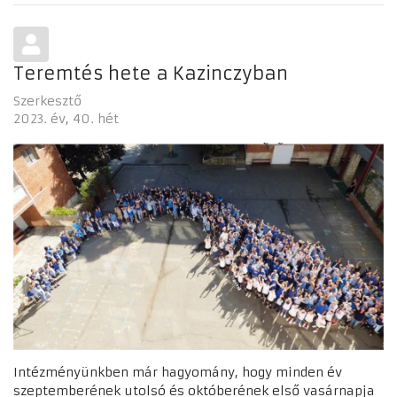
Teremtés hete a Kazinczyban
Szerkesztő
2023. év
40. hét
Intézményünkben már hagyomány, hogy minden év
szeptemberének utolsó és októberének első vasárnapja