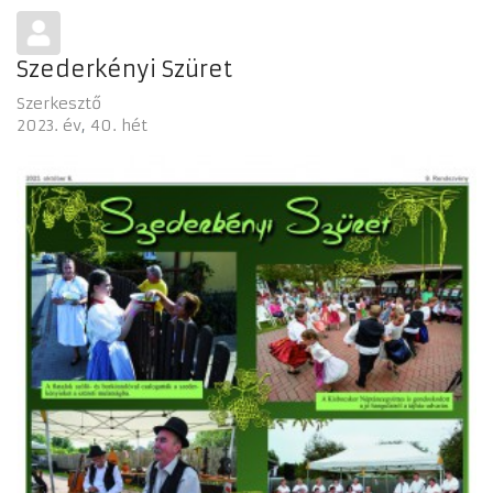
Szederkényi Szüret
Szerkesztő
2023. év
40. hét