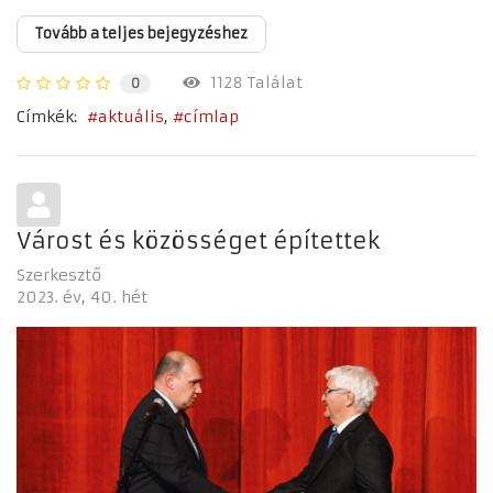
Tovább a teljes bejegyzéshez
1128 Találat
0
Címkék:
aktuális
címlap
Várost és közösséget építettek
Szerkesztő
2023. év
40. hét