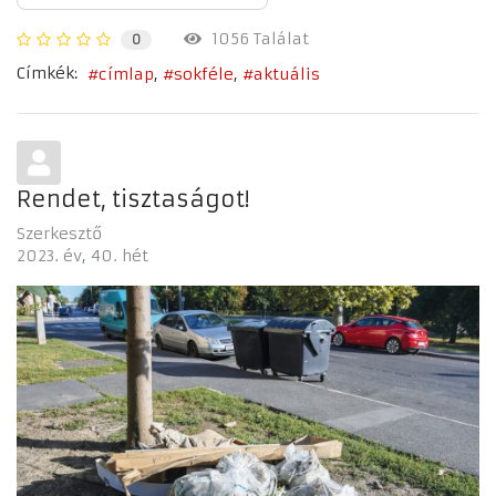
1056 Találat
0
Címkék:
címlap
sokféle
aktuális
Rendet, tisztaságot!
Szerkesztő
2023. év
40. hét