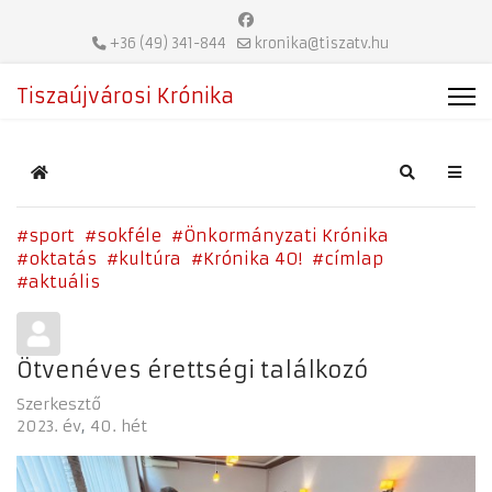
+36 (49) 341-844
kronika@tiszatv.hu
Tiszaújvárosi Krónika
Home
Search
sport
sokféle
Önkormányzati Krónika
oktatás
kultúra
Krónika 40!
címlap
aktuális
Ötvenéves érettségi találkozó
Szerkesztő
2023. év
40. hét