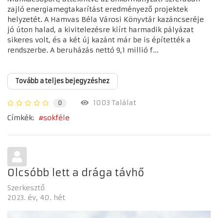
zajló energiamegtakarítást eredményező projektek
helyzetét. A Hamvas Béla Városi Könyvtár kazáncseréje
jó úton halad, a kivitelezésre kiírt harmadik pályázat
sikeres volt, és a két új kazánt már be is építették a
rendszerbe. A beruházás nettó 9,1 millió f...
Tovább a teljes bejegyzéshez
1003 Találat
0
Címkék:
sokféle
Olcsóbb lett a drága távhő
Szerkesztő
2023. év
40. hét