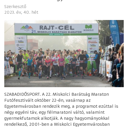
Szerkesztő
2023. év
40. hét
SZABADIDŐSPORT. A 22. Miskolci Barátság Maraton
Futófesztivált október 22-én, vasárnap az
Egyetemvárosban rendezik meg, a programot ezúttal is
négy egyéni táv, egy félmaratoni váltó, valamint
gyermekfutamok alkotják. A nagy hagyományokkal
rendelkező, 2001-ben a Miskolci Egyetemvárosban