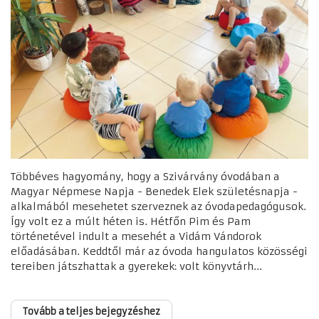
Többéves hagyomány, hogy a Szivárvány óvodában a
Magyar Népmese Napja - Benedek Elek születésnapja -
alkalmából mesehetet szerveznek az óvodapedagógusok.
Így volt ez a múlt héten is. Hétfőn Pim és Pam
történetével indult a mesehét a Vidám Vándorok
előadásában. Keddtől már az óvoda hangulatos közösségi
tereiben játszhattak a gyerekek: volt könyvtárh...
Tovább a teljes bejegyzéshez