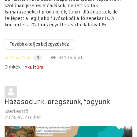
szólóhangszeres előadások mellett voltak
kamarazenekari produkciók, tanár-diák duettek, de
fellépett a legifjabb fúvósokból álló zenekar is. A
koncertet a D'allors együttes zárta dalaival.&n...
Tovább a teljes bejegyzéshez
924 Találat
0
Címkék:
kultúra
Házasodunk, öregszünk, fogyunk
Szerkesztő
2023. év
40. hét