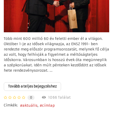
Több mint 600 millió 60 év feletti ember él a világon.
Október 1-je az Idősek világnapja, az ENSZ 1991- ben
rendezte meg először programsorozatát, melynek fő célja
az volt, hogy felhívják a figyelmet a méltóságteljes
időskorra. Városunkban is hosszú évek óta megünneplik
a szépkorúakat. Idén múlt pénteken kezdődött az Idősek
hete rendezvénysorozat. ...
Tovább a teljes bejegyzéshez
1066 Találat
0
Címkék:
aktuális
címlap