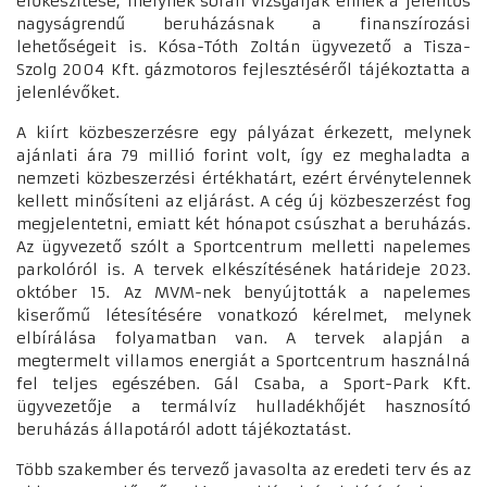
előkészítése, melynek során vizsgálják ennek a jelentős
nagyságrendű beruházásnak a finanszírozási
lehetőségeit is. Kósa-Tóth Zoltán ügyvezető a Tisza-
Szolg 2004 Kft. gázmotoros fejlesztéséről tájékoztatta a
jelenlévőket.
A kiírt közbeszerzésre egy pályázat érkezett, melynek
ajánlati ára 79 millió forint volt, így ez meghaladta a
nemzeti közbeszerzési értékhatárt, ezért érvénytelennek
kellett minősíteni az eljárást. A cég új közbeszerzést fog
megjelentetni, emiatt két hónapot csúszhat a beruházás.
Az ügyvezető szólt a Sportcentrum melletti napelemes
parkolóról is. A tervek elkészítésének határideje 2023.
október 15. Az MVM-nek benyújtották a napelemes
kiserőmű létesítésére vonatkozó kérelmet, melynek
elbírálása folyamatban van. A tervek alapján a
megtermelt villamos energiát a Sportcentrum használná
fel teljes egészében. Gál Csaba, a Sport-Park Kft.
ügyvezetője a termálvíz hulladékhőjét hasznosító
beruházás állapotáról adott tájékoztatást.
Több szakember és tervező javasolta az eredeti terv és az