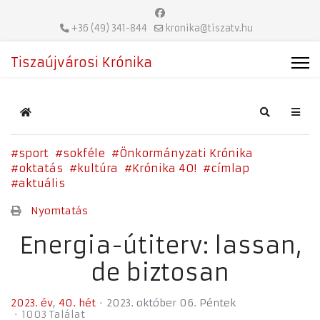
+36 (49) 341-844
kronika@tiszatv.hu
Tiszaújvárosi Krónika
Home
Search
sport
sokféle
Önkormányzati Krónika
oktatás
kultúra
Krónika 40!
címlap
aktuális
Nyomtatás
Energia-útiterv: lassan,
de biztosan
2023. év
40. hét
2023. október 06. Péntek
1003 Találat