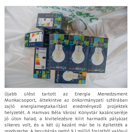
Újabb ülést tartott az Energia Menedzsment
Munkacsoport, áttekintve az önkormányzati szférában
zajló energiamegtakarítást eredményező projektek
helyzetét. A Hamvas Béla Városi Könyvtár kazáncseréje
jó úton halad, a kivitelezésre kiírt harmadik pályázat
sikeres volt, és a két új kazánt már be is építették a
rendszerbe. A beruházás nettó 9,1 millió forintból valósul