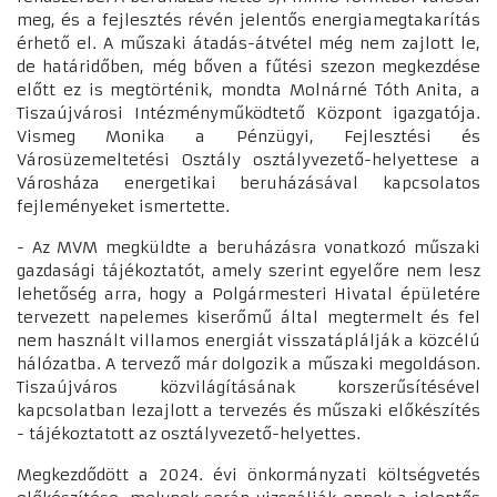
meg, és a fejlesztés révén jelentős energiamegtakarítás
érhető el. A műszaki átadás-átvétel még nem zajlott le,
de határidőben, még bőven a fűtési szezon megkezdése
előtt ez is megtörténik, mondta Molnárné Tóth Anita, a
Tiszaújvárosi Intézményműködtető Központ igazgatója.
Vismeg Monika a Pénzügyi, Fejlesztési és
Városüzemeltetési Osztály osztályvezető-helyettese a
Városháza energetikai beruházásával kapcsolatos
fejleményeket ismertette.
- Az MVM megküldte a beruházásra vonatkozó műszaki
gazdasági tájékoztatót, amely szerint egyelőre nem lesz
lehetőség arra, hogy a Polgármesteri Hivatal épületére
tervezett napelemes kiserőmű által megtermelt és fel
nem használt villamos energiát visszatáplálják a közcélú
hálózatba. A tervező már dolgozik a műszaki megoldáson.
Tiszaújváros közvilágításának korszerűsítésével
kapcsolatban lezajlott a tervezés és műszaki előkészítés
- tájékoztatott az osztályvezető-helyettes.
Megkezdődött a 2024. évi önkormányzati költségvetés