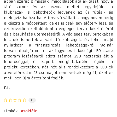
abban szereplő műszaki megoldások átalakítását, hogy a
Játékcsarnok és az uszoda mellett egyidejűleg a
klubházak is beköthetők legyenek az új fűtési- és
melegvíz-hálózatba. A tervező vállalta, hogy novemberig
elkészíti a módosítást, de ez is csak egy előterv lesz, és
ezt követően kell dönteni a végleges terv elkészítéséről
és a beruházás ütemezéséről. A végleges terv birtokában
lesznek ismertek a várható költségek, és lehet majd
nyilatkozni a finanszírozási lehetőségekről. Molnár
István alpolgármester az ingyenes lakossági LED-csere
program lezárásáról adott számot. 290 háztartás élt a
lehetőséggel, és kapott energiatakarékos égőket a
projekt keretében. Két hét állt rendelkezésre a LED-ek
átvételére, ám 13 csomagot nem vettek még át, őket e-
mail-ben újra értesíteni fogják.
F.L.
0
Címkék:
sokféle