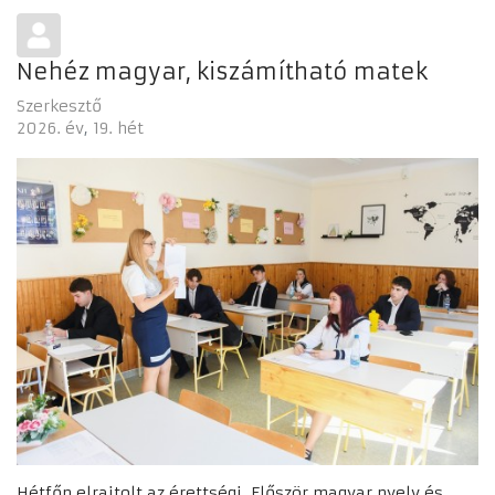
Nehéz magyar, kiszámítható matek
Szerkesztő
2026. év
19. hét
Hétfőn elrajtolt az érettségi. Először magyar nyelv és