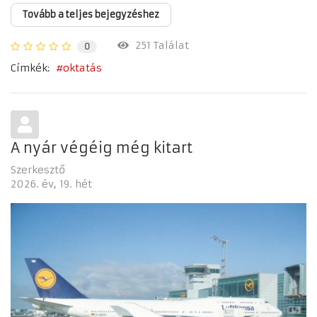
Tovább a teljes bejegyzéshez
251 Találat
0
Címkék:
oktatás
A nyár végéig még kitart
Szerkesztő
2026. év
19. hét