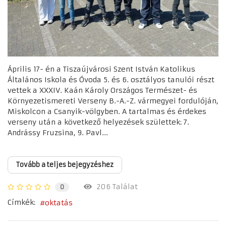
Április 17- én a Tiszaújvárosi Szent István Katolikus
Általános Iskola és Óvoda 5. és 6. osztályos tanulói részt
vettek a XXXIV. Kaán Károly Országos Természet- és
Környezetismereti Verseny B.-A.-Z. vármegyei fordulóján,
Miskolcon a Csanyik-völgyben. A tartalmas és érdekes
verseny után a következő helyezések születtek: 7.
Andrássy Fruzsina, 9. Pavl...
Tovább a teljes bejegyzéshez
206 Találat
0
Címkék:
oktatás