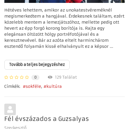
Hétéves lehettem, amikor az unokatestvéreméknél
megismerkedtem a hangjával. Érdekesnek találtam, ezért
közelebb mentem a lemezjátszóhoz, mellette pedig ott
hevert az épp forgó korong borítója is. Rajta egy
elegánsan öltözött hölgy portréfotójával és a
keresztnevével. Bár az azóta eltelt harminchárom
esztendő folyamán kissé elhalványult ez a képsor ...
Tovább a teljes bejegyzéshez
129 Találat
0
Címkék:
sokféle
kultúra
Fél évszázados a Guzsalyas
Szerkesztő