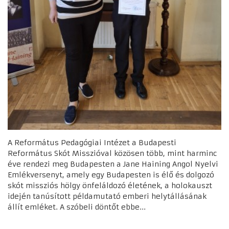
A Református Pedagógiai Intézet a Budapesti
Református Skót Misszióval közösen több, mint harminc
éve rendezi meg Budapesten a Jane Haining Angol Nyelvi
Emlékversenyt, amely egy Budapesten is élő és dolgozó
skót missziós hölgy önfeláldozó életének, a holokauszt
idején tanúsított példamutató emberi helytállásának
állít emléket. A szóbeli döntőt ebbe...