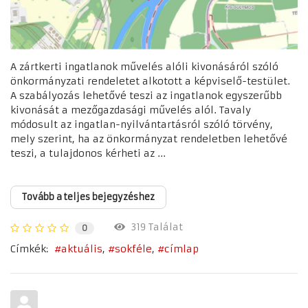
A zártkerti ingatlanok művelés alóli kivonásáról szóló
önkormányzati rendeletet alkotott a képviselő-testület.
A szabályozás lehetővé teszi az ingatlanok egyszerűbb
kivonását a mezőgazdasági művelés alól. Tavaly
módosult az ingatlan-nyilvántartásról szóló törvény,
mely szerint, ha az önkormányzat rendeletben lehetővé
teszi, a tulajdonos kérheti az ...
Tovább a teljes bejegyzéshez
319 Találat
0
Címkék:
aktuális
sokféle
címlap