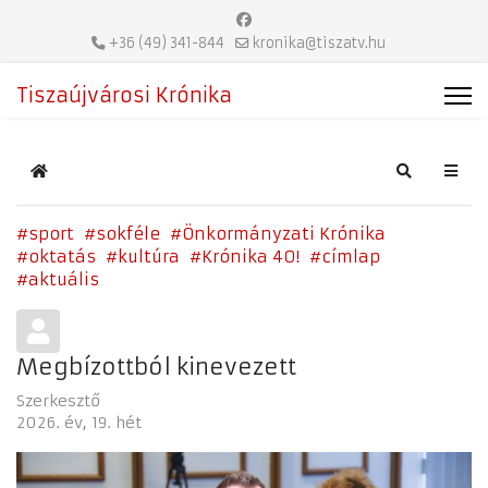
+36 (49) 341-844
kronika@tiszatv.hu
Tiszaújvárosi Krónika
Home
Search
sport
sokféle
Önkormányzati Krónika
oktatás
kultúra
Krónika 40!
címlap
aktuális
Megbízottból kinevezett
Szerkesztő
2026. év
19. hét