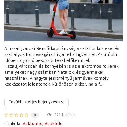
A Tiszaújvárosi Rendőrkapitányság az alábbi közlekedési
szabályok fontosságára hívja fel a figyelmet: Az utóbbi
időben a jó idő beköszöntével előkerültek
Tiszaújvárosban és környékén is az elektromos rollerek,
amelyeket nagy számban fiatalok, és gyermekek
használnak. A nagyteljesítményű járművek komoly
kockázatot jelentenek, különösen akkor, ha a f...
Tovább a teljes bejegyzéshez
221 Találat
0
Címkék:
aktuális
sokféle