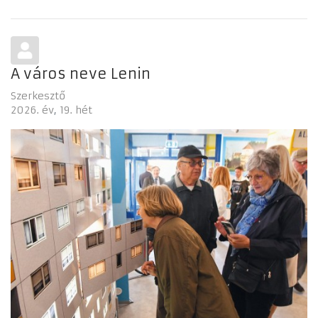
A város neve Lenin
Szerkesztő
2026. év
19. hét