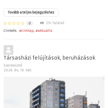
Tovább a teljes bejegyzéshez
251 Találat
0
Címkék:
címlap
aktuális
Társasházi felújítások, beruházások
Szerkesztő
2026. év
19. hét