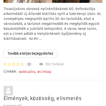
Tiszaújváros várossá nyilvánításának 60. évfordulója
alkalmából új állandó kiállítás nyílt a Széchenyi úton. Az
ünnepélyes megnyitót április 30-án tartották, ahol a
városlakók, a tárlatot megálmodók és megépítők együtt
köszöntötték a jubiláló települést. A város neve Lenin,
ezt a címet adták a Helytörténeti Gyűjtemény új
kiállításának. Az én ...
Tovább a teljes bejegyzéshez
190 Találat
0
Címkék:
aktuális
címlap
Élmények, közösség, elismerés
Szerkesztő