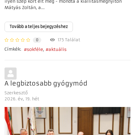
ilyen szép kort élt meg - mondta a kiállításmegnyitón
Mátyás Zoltán, a...
Tovább a teljes bejegyzéshez
175 Találat
0
Címkék:
sokféle
aktuális
A legbiztosabb gyógymód
Szerkesztő
2026. év
19. hét