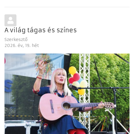
A világ tágas és színes
Szerkesztő
2026. év
19. hét