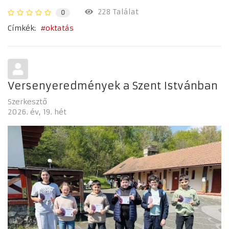
228 Találat
0
Címkék:
oktatás
Versenyeredmények a Szent Istvánban
Szerkesztő
2026. év
19. hét