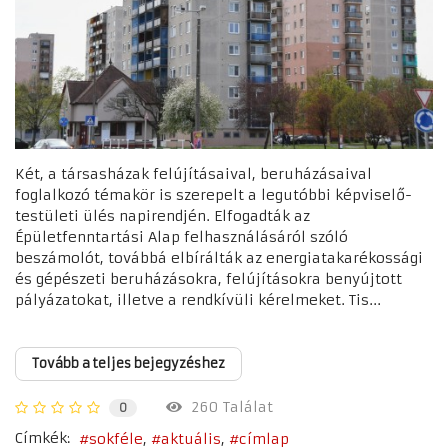
Két, a társasházak felújításaival, beruházásaival
foglalkozó témakör is szerepelt a legutóbbi képviselő-
testületi ülés napirendjén. Elfogadták az
Épületfenntartási Alap felhasználásáról szóló
beszámolót, továbbá elbírálták az energiatakarékossági
és gépészeti beruházásokra, felújításokra benyújtott
pályázatokat, illetve a rendkívüli kérelmeket. Tis...
Tovább a teljes bejegyzéshez
260 Találat
0
Címkék:
sokféle
aktuális
címlap