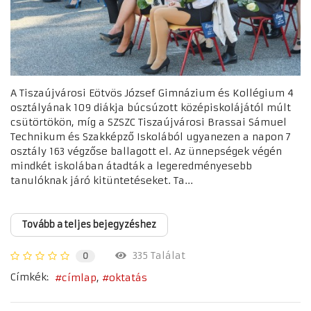
A Tiszaújvárosi Eötvös József Gimnázium és Kollégium 4
osztályának 109 diákja búcsúzott középiskolájától múlt
csütörtökön, míg a SZSZC Tiszaújvárosi Brassai Sámuel
Technikum és Szakképző Iskolából ugyanezen a napon 7
osztály 163 végzőse ballagott el. Az ünnepségek végén
mindkét iskolában átadták a legeredményesebb
tanulóknak járó kitüntetéseket. Ta...
Tovább a teljes bejegyzéshez
335 Találat
0
Címkék:
címlap
oktatás