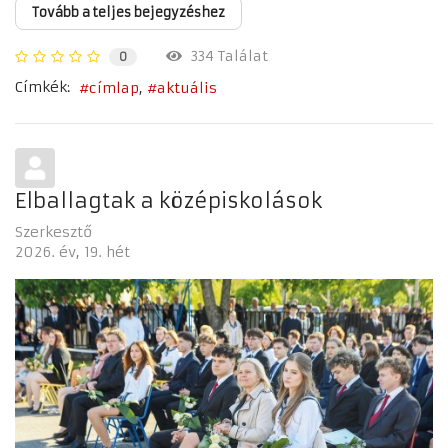
Tovább a teljes bejegyzéshez
334 Találat
0
Címkék:
címlap
aktuális
Elballagtak a középiskolások
Szerkesztő
2026. év
19. hét