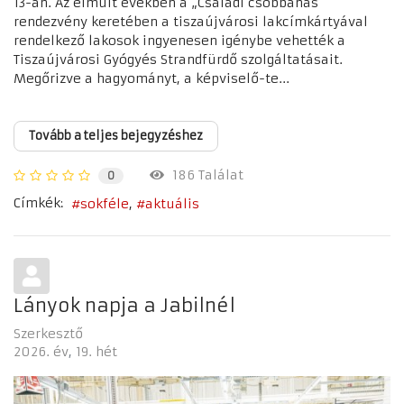
13-án. Az elmúlt években a „Családi csobbanás"
rendezvény keretében a tiszaújvárosi lakcímkártyával
rendelkező lakosok ingyenesen igénybe vehették a
Tiszaújvárosi Gyógyés Strandfürdő szolgáltatásait.
Megőrizve a hagyományt, a képviselő-te...
Tovább a teljes bejegyzéshez
186 Találat
0
Címkék:
sokféle
aktuális
Lányok napja a Jabilnél
Szerkesztő
2026. év
19. hét