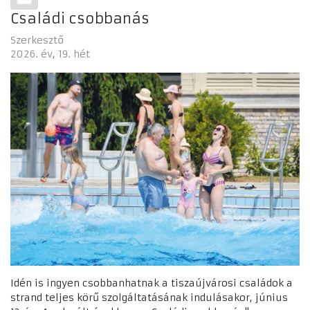
Családi csobbanás
Szerkesztő
2026. év
19. hét
Idén is ingyen csobbanhatnak a tiszaújvárosi családok a
strand teljes körű szolgáltatásának indulásakor, június