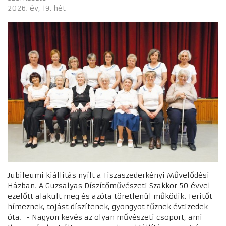
2026. év
19. hét
Jubileumi kiállítás nyílt a Tiszaszederkényi Művelődési
Házban. A Guzsalyas Díszítőművészeti Szakkör 50 évvel
ezelőtt alakult meg és azóta töretlenül működik. Terítőt
hímeznek, tojást díszítenek, gyöngyöt fűznek évtizedek
óta. - Nagyon kevés az olyan művészeti csoport, ami