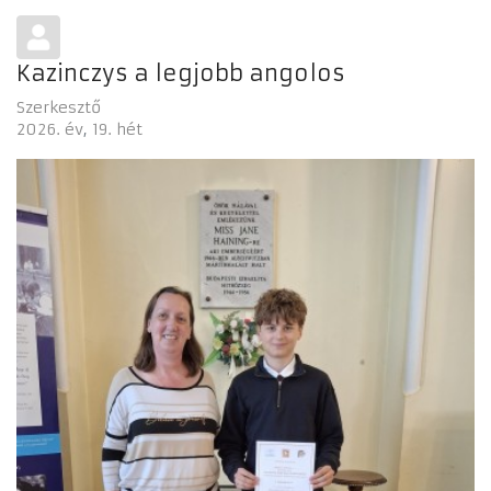
Kazinczys a legjobb angolos
Szerkesztő
2026. év
19. hét