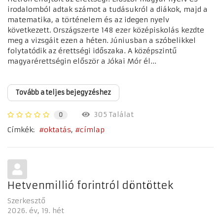
irodalomból adtak számot a tudásukról a diákok, majd a
matematika, a történelem és az idegen nyelv
következett. Országszerte 148 ezer középiskolás kezdte
meg a vizsgáit ezen a héten. Júniusban a szóbelikkel
folytatódik az érettségi időszaka. A középszintű
magyarérettségin először a Jókai Mór él...
Tovább a teljes bejegyzéshez
305 Találat
0
Címkék:
oktatás
címlap
Hetvenmillió forintról döntöttek
Szerkesztő
2026. év
19. hét