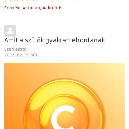
Címkék:
címlap
aktuális
Amit a szülők gyakran elrontanak
Szerkesztő
2026. év
19. hét