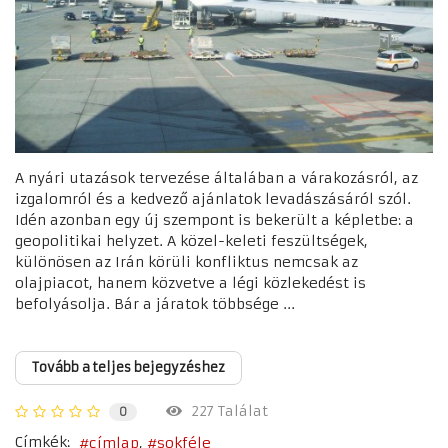
A nyári utazások tervezése általában a várakozásról, az
izgalomról és a kedvező ajánlatok levadászásáról szól.
Idén azonban egy új szempont is bekerült a képletbe: a
geopolitikai helyzet. A közel-keleti feszültségek,
különösen az Irán körüli konfliktus nemcsak az
olajpiacot, hanem közvetve a légi közlekedést is
befolyásolja. Bár a járatok többsége ...
Tovább a teljes bejegyzéshez
227 Találat
0
Címkék:
címlap
sokféle