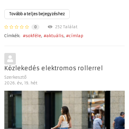
Tovább a teljes bejegyzéshez
252 Találat
0
Címkék:
sokféle
aktuális
címlap
Közlekedés elektromos rollerrel
Szerkesztő
2026. év
19. hét