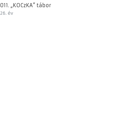
011. „KOCzKA” tábor
26. év