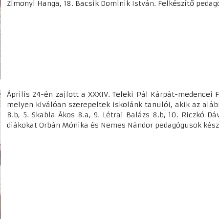
Zimonyi Hanga, 18. Bacsik Dominik István. Felkészítő ped
Április 24-én zajlott a XXXIV. Teleki Pál Kárpát-medencei 
melyen kiválóan szerepeltek iskolánk tanulói, akik az aláb
8.b, 5. Skabla Ákos 8.a, 9. Létrai Balázs 8.b, 10. Riczkó Dá
diákokat Orbán Mónika és Nemes Nándor pedagógusok készí