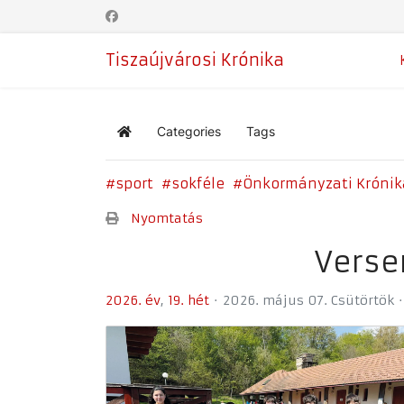
Tiszaújvárosi Krónika
Categories
Tags
Home
sport
sokféle
Önkormányzati Krónik
Nyomtatás
Verse
2026. év
19. hét
2026. május 07. Csütörtök