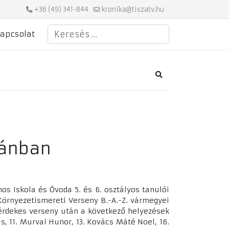
+36 (49) 341-844
kronika@tiszatv.hu
Keresés
apcsolat
Search
vánban
nos Iskola és Óvoda 5. és 6. osztályos tanulói
Környezetismereti Verseny B.-A.-Z. vármegyei
 érdekes verseny után a következő helyezések
s, 11. Murvai Hunor, 13. Kovács Máté Noel, 16.