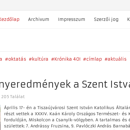
Kezdőlap
Archivum
Impresszum
Szerzői jog
K
a
oktatás
kultúra
Krónika 40!
címlap
aktuális
nyeredmények a Szent Ist
205 Találat
Április 17- én a Tiszaújvárosi Szent István Katolikus Általá
részt vettek a XXXIV. Kaán Károly Országos Természet- és 
fordulóján, Miskolcon a Csanyik-völgyben. A tartalmas és
születtek: 7. Andrássy Fruzsina, 9. Pavlóczki András Barnabá