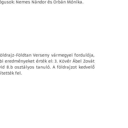
agógusok: Nemes Nándor és Orbán Mónika.
Földrajz-Földtan Verseny vármegyei fordulója,
bi eredményeket érték el: 3. Kövér Ábel Zovát
vid 8.b osztályos tanuló. A földrajzot kedvelő
tették fel.