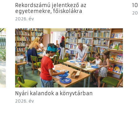
Rekordszámú jelentkező az
10
egyetemekre, főiskolákra
20
2026. év
Nyári kalandok a könyvtárban
2026. év