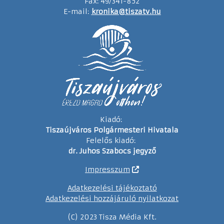
Fax: 49/341-852
E-mail:
kronika@tiszatv.hu
Kiadó:
Tiszaújváros Polgármesteri Hivatala
Felelős kiadó:
dr. Juhos Szabocs jegyző
Impresszum
Adatkezelési tájékoztató
Adatkezelési hozzájáruló nyilatkozat
(C) 2023 Tisza Média Kft.