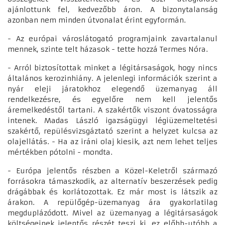
ajánlottunk fel, kedvezőbb áron. A bizonytalanság
azonban nem minden útvonalat érint egyformán.
- Az európai városlátogató programjaink zavartalanul
mennek, szinte telt házasok - tette hozzá Termes Nóra.
- Arról biztosítottak minket a légitársaságok, hogy nincs
általános kerozinhiány. A jelenlegi információk szerint a
nyár eleji járatokhoz elegendő üzemanyag áll
rendelkezésre, és egyelőre nem kell jelentős
áremelkedéstől tartani. A szakértők viszont óvatosságra
intenek. Madas László igazságügyi légiüzemeltetési
szakértő, repülésvizsgáztató szerint a helyzet kulcsa az
olajellátás. - Ha az iráni olaj kiesik, azt nem lehet teljes
mértékben pótolni - mondta.
- Európa jelentős részben a Közel-Keletről származó
forrásokra támaszkodik, az alternatív beszerzések pedig
drágábbak és korlátozottak. Ez már most is látszik az
árakon. A repülőgép-üzemanyag ára gyakorlatilag
megduplázódott. Mivel az üzemanyag a légitársaságok
költségeinek jelentős részét teszi ki, ez előbb-utóbb a