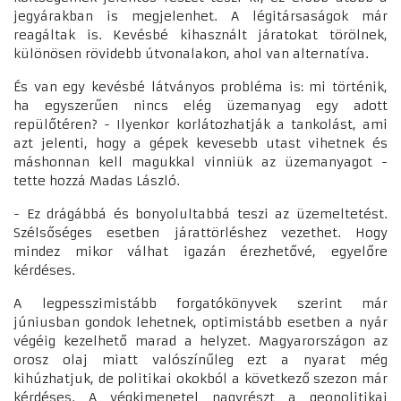
jegyárakban is megjelenhet. A légitársaságok már
reagáltak is. Kevésbé kihasznált járatokat törölnek,
különösen rövidebb útvonalakon, ahol van alternatíva.
És van egy kevésbé látványos probléma is: mi történik,
ha egyszerűen nincs elég üzemanyag egy adott
repülőtéren? - Ilyenkor korlátozhatják a tankolást, ami
azt jelenti, hogy a gépek kevesebb utast vihetnek és
máshonnan kell magukkal vinniük az üzemanyagot -
tette hozzá Madas László.
- Ez drágábbá és bonyolultabbá teszi az üzemeltetést.
Szélsőséges esetben járattörléshez vezethet. Hogy
mindez mikor válhat igazán érezhetővé, egyelőre
kérdéses.
A legpesszimistább forgatókönyvek szerint már
júniusban gondok lehetnek, optimistább esetben a nyár
végéig kezelhető marad a helyzet. Magyarországon az
orosz olaj miatt valószínűleg ezt a nyarat még
kihúzhatjuk, de politikai okokból a következő szezon már
kérdéses. A végkimenetel nagyrészt a geopolitikai