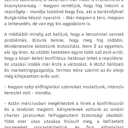
bizonytalanság. - Nagyon reméljük, hogy fog indulni a
repülőgép - mondja Szabóné Nagy Éva, aki a barátnőjével
Bulgáriába készül nyaralni. - Már megvan a terv, megvan
a lelkesedés, de van egy kis aggodalom is.
A médiából mindig azt halljuk, hogy a kerozinnal vannak
problémák. Bízunk benne, hogy meg fog oldódni.
Mindenesetre kötöttünk biztosítást. Nem ő az egyetlen,
aki így érez. Az utóbbi hetekben egyre több szó esik arról,
hogy a közel-keleti konfliktus hatással lehet a repülésre.
Az utazási irodák már érzik a változást. A IBUSZ hálózati
és marketingigazgatója, Termes Nóra szerint az év eleje
még kifejezetten erős volt.
- Nagyon szép előfoglalási számokat mutattunk, intenzív
kereslet volt - mondta.
- Aztán márciusban megérkeztek a hírek a konfliktusról
és a lendület megtört. Kénytelenek voltunk az ománi
charter járatunkat felfüggeszteni biztonsági okokból.
Több ezer utas utazása hiúsult meg, a befizetett
összegeket visszatérítettük, és őszi átfoglalást