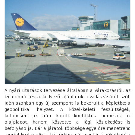
A nyári utazások tervezése általában a várakozásról, az
izgalomról és a kedvező ajánlatok levadászásáról szól.
Idén azonban egy új szempont is bekerült a képletbe: a
geopolitikai helyzet. A közel-keleti feszültségek,
különösen az Irán körüli konfliktus nemcsak az
olajpiacot, hanem közvetve a légi közlekedést is
befolyásolja. Bár a járatok többsége egyelőre menetrend
szerint közlekedik, a háttérben már most is érzékelhető a