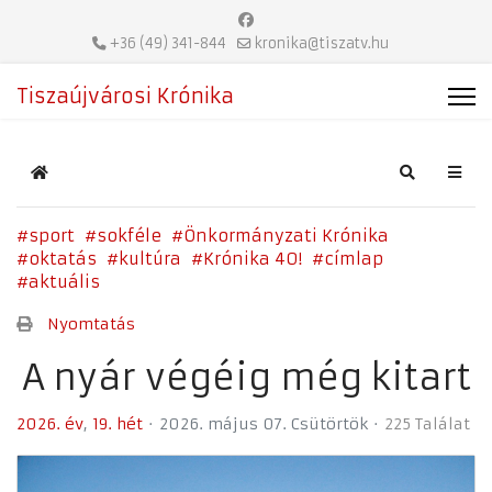
+36 (49) 341-844
kronika@tiszatv.hu
Tiszaújvárosi Krónika
Home
Search
sport
sokféle
Önkormányzati Krónika
oktatás
kultúra
Krónika 40!
címlap
aktuális
Nyomtatás
A nyár végéig még kitart
2026. év
19. hét
2026. május 07. Csütörtök
225 Találat