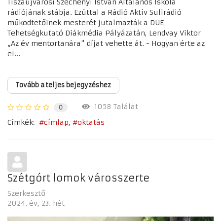
Tiszaújvárosi Széchenyi István Általános Iskola
rádiójának stábja. Ezúttal a Rádió Aktív Sulirádió
működtetőinek mesterét jutalmazták a DUE
Tehetségkutató Diákmédia Pályázatán, Lendvay Viktor
„Az év mentortanára" díjat vehette át. - Hogyan érte az
el...
Tovább a teljes bejegyzéshez
1058 Találat
0
Címkék:
címlap
oktatás
Szétgórt lomok városszerte
Szerkesztő
2024. év
23. hét