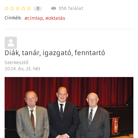
956 Találat
0
Címkék:
címlap
oktatás
Diák, tanár, igazgató, fenntartó
Szerkesztő
2024. év
23. hét