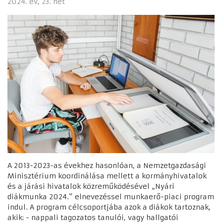
2024. év
23. hét
A 2013-2023-as évekhez hasonlóan, a Nemzetgazdasági
Minisztérium koordinálása mellett a kormányhivatalok
és a járási hivatalok közreműködésével „Nyári
diákmunka 2024." elnevezéssel munkaerő-piaci program
indul. A program célcsoportjába azok a diákok tartoznak,
akik: - nappali tagozatos tanulói, vagy hallgatói