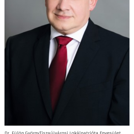
Dr. Fülöp GyörgyTiszaújvárosi Lokálpatrióta Egyesület