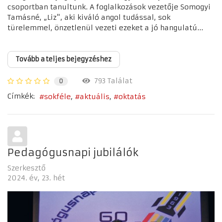
csoportban tanultunk. A foglalkozások vezetője Somogyi
Tamásné, „Liz", aki kiváló angol tudással, sok
türelemmel, önzetlenül vezeti ezeket a jó hangulatú...
Tovább a teljes bejegyzéshez
793 Találat
0
Címkék:
sokféle
aktuális
oktatás
Pedagógusnapi jubilálók
Szerkesztő
2024. év
23. hét