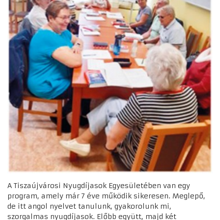
A Tiszaújvárosi Nyugdíjasok Egyesületében van egy
program, amely már 7 éve működik sikeresen. Meglepő,
de itt angol nyelvet tanulunk, gyakorolunk mi,
szorgalmas nyugdíjasok. Előbb együtt, majd két