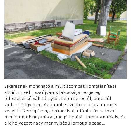
Sikeresnek mondható a múlt szombati lomtalanítási
akció, mivel Tiszaújváros lakossága rengeteg
feleslegessé vált tárgytól, berendezéstől, bútortól
válhatott így meg. Az örömbe azonban jókora üröm is
vegyült. Kerékpáron, gépkocsival, utánfutós autóval
megjelentek ugyanis a „megélhetési" lomtalanítók is, és
a kihelyezett nagy mennyiségű lomot alaposa...