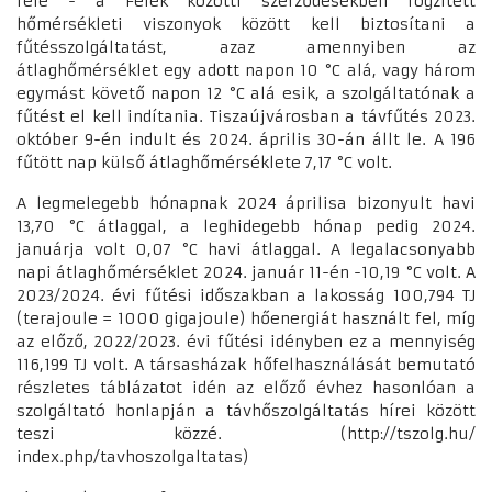
felé - a Felek közötti szerződésekben rögzített
hőmérsékleti viszonyok között kell biztosítani a
fűtésszolgáltatást, azaz amennyiben az
átlaghőmérséklet egy adott napon 10 °C alá, vagy három
egymást követő napon 12 °C alá esik, a szolgáltatónak a
fűtést el kell indítania. Tiszaújvárosban a távfűtés 2023.
október 9-én indult és 2024. április 30-án állt le. A 196
fűtött nap külső átlaghőmérséklete 7,17 °C volt.
A legmelegebb hónapnak 2024 áprilisa bizonyult havi
13,70 °C átlaggal, a leghidegebb hónap pedig 2024.
januárja volt 0,07 °C havi átlaggal. A legalacsonyabb
napi átlaghőmérséklet 2024. január 11-én -10,19 °C volt. A
2023/2024. évi fűtési időszakban a lakosság 100,794 TJ
(terajoule = 1000 gigajoule) hőenergiát használt fel, míg
az előző, 2022/2023. évi fűtési idényben ez a mennyiség
116,199 TJ volt. A társasházak hőfelhasználását bemutató
részletes táblázatot idén az előző évhez hasonlóan a
szolgáltató honlapján a távhőszolgáltatás hírei között
teszi közzé. (http://tszolg.hu/
index.php/tavhoszolgaltatas)