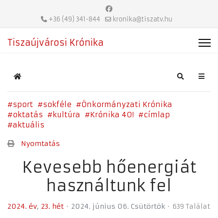
+36 (49) 341-844
kronika@tiszatv.hu
Tiszaújvárosi Krónika
Home
Search
sport
sokféle
Önkormányzati Krónika
oktatás
kultúra
Krónika 40!
címlap
aktuális
Nyomtatás
Kevesebb hőenergiát
használtunk fel
2024. év
23. hét
2024. június 06. Csütörtök
639 Találat