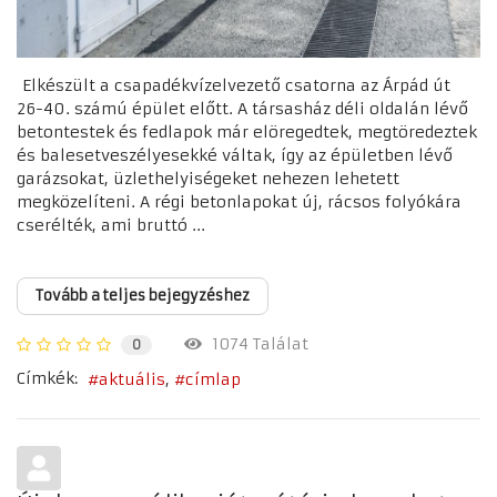
Elkészült a csapadékvízelvezető csatorna az Árpád út
26-40. számú épület előtt. A társasház déli oldalán lévő
betontestek és fedlapok már elöregedtek, megtöredeztek
és balesetveszélyesekké váltak, így az épületben lévő
garázsokat, üzlethelyiségeket nehezen lehetett
megközelíteni. A régi betonlapokat új, rácsos folyókára
cserélték, ami bruttó ...
Tovább a teljes bejegyzéshez
1074 Találat
0
Címkék:
aktuális
címlap