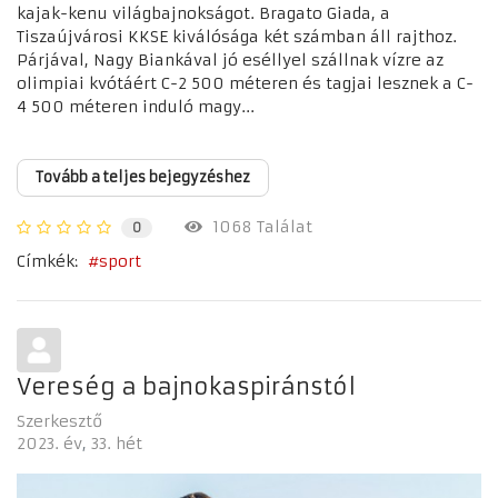
kajak-kenu világbajnokságot. Bragato Giada, a
Tiszaújvárosi KKSE kiválósága két számban áll rajthoz.
Párjával, Nagy Biankával jó eséllyel szállnak vízre az
olimpiai kvótáért C-2 500 méteren és tagjai lesznek a C-
4 500 méteren induló magy...
Tovább a teljes bejegyzéshez
1068 Találat
0
Címkék:
sport
Vereség a bajnokaspiránstól
Szerkesztő
2023. év
33. hét