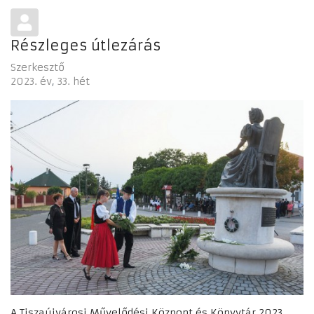
Részleges útlezárás
Szerkesztő
2023. év
33. hét
A Tiszaújvárosi Művelődési Központ és Könyvtár 2023.