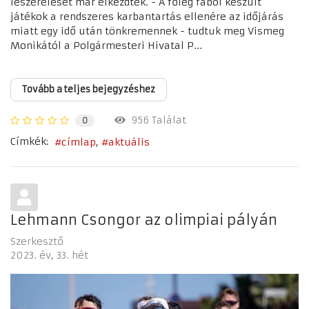
leszerelését már elkezdték. - A főleg fából készült
játékok a rendszeres karbantartás ellenére az időjárás
miatt egy idő után tönkremennek - tudtuk meg Vismeg
Monikától a Polgármesteri Hivatal P...
Tovább a teljes bejegyzéshez
956 Találat
0
Címkék:
címlap
aktuális
Lehmann Csongor az olimpiai pályán
Szerkesztő
2023. év
33. hét