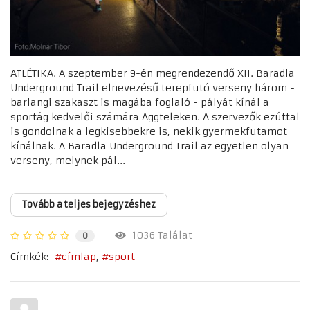
ATLÉTIKA. A szeptember 9-én megrendezendő XII. Baradla
Underground Trail elnevezésű terepfutó verseny három -
barlangi szakaszt is magába foglaló - pályát kínál a
sportág kedvelői számára Aggteleken. A szervezők ezúttal
is gondolnak a legkisebbekre is, nekik gyermekfutamot
kínálnak. A Baradla Underground Trail az egyetlen olyan
verseny, melynek pál...
Tovább a teljes bejegyzéshez
1036 Találat
0
Címkék:
címlap
sport