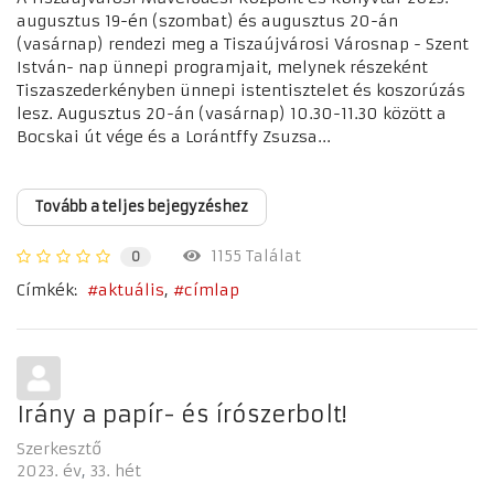
augusztus 19-én (szombat) és augusztus 20-án
(vasárnap) rendezi meg a Tiszaújvárosi Városnap - Szent
István- nap ünnepi programjait, melynek részeként
Tiszaszederkényben ünnepi istentisztelet és koszorúzás
lesz. Augusztus 20-án (vasárnap) 10.30-11.30 között a
Bocskai út vége és a Lorántffy Zsuzsa...
Tovább a teljes bejegyzéshez
1155 Találat
0
Címkék:
aktuális
címlap
Irány a papír- és írószerbolt!
Szerkesztő
2023. év
33. hét