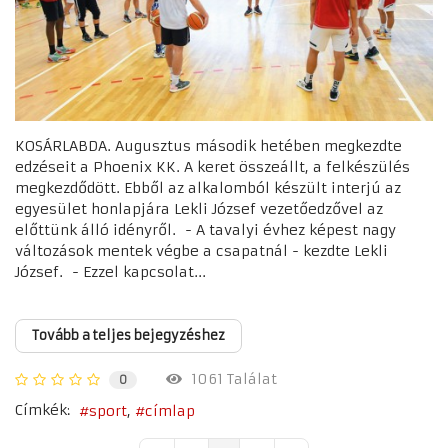
KOSÁRLABDA. Augusztus második hetében megkezdte
edzéseit a Phoenix KK. A keret összeállt, a felkészülés
megkezdődött. Ebből az alkalomból készült interjú az
egyesület honlapjára Lekli József vezetőedzővel az
előttünk álló idényről. - A tavalyi évhez képest nagy
változások mentek végbe a csapatnál - kezdte Lekli
József. - Ezzel kapcsolat...
Tovább a teljes bejegyzéshez
1061 Találat
0
Címkék:
sport
címlap