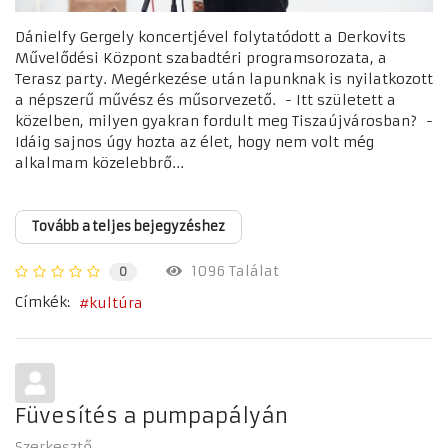
Dánielfy Gergely koncertjével folytatódott a Derkovits
Művelődési Központ szabadtéri programsorozata, a
Terasz party. Megérkezése után lapunknak is nyilatkozott
a népszerű művész és műsorvezető. - Itt született a
közelben, milyen gyakran fordult meg Tiszaújvárosban? -
Idáig sajnos úgy hozta az élet, hogy nem volt még
alkalmam közelebbrő...
Tovább a teljes bejegyzéshez
1096 Találat
0
Címkék:
kultúra
Füvesítés a pumpapályán
Szerkesztő