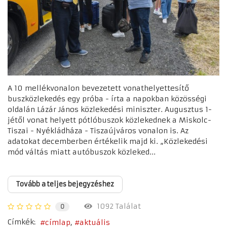
A 10 mellékvonalon bevezetett vonathelyettesítő
buszközlekedés egy próba - írta a napokban közösségi
oldalán Lázár János közlekedési miniszter. Augusztus 1-
jétől vonat helyett pótlóbuszok közlekednek a Miskolc-
Tiszai - Nyékládháza - Tiszaújváros vonalon is. Az
adatokat decemberben értékelik majd ki. „Közlekedési
mód váltás miatt autóbuszok közleked...
Tovább a teljes bejegyzéshez
1092 Találat
0
Címkék:
címlap
aktuális