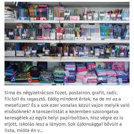
Sima és négyzetrácsos füzet, postairon, grafit, radír,
filctoll és ragasztó. Eddig mindent értek, na de mi az a
mesefüzet? És a sok ezer vonalas közül vajon melyik való
elsősöknek? A tanszerlistát a kezemben szorongatva
keresgélek az egyik helyi papírboltban, hisz végre ez is
eljött, iskolás lesz a lányom. Sok újdonsággal bővült a
lista, mióta én v...