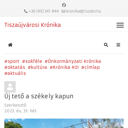
+36 (49) 341-844
kronika@tiszatv.hu
Tiszaújvárosi Krónika
Home
Search
sport
sokféle
Önkormányzati Krónika
oktatás
kultúra
Krónika 40!
címlap
aktuális
Új tető a székely kapun
Szerkesztő
2023. év
33. hét