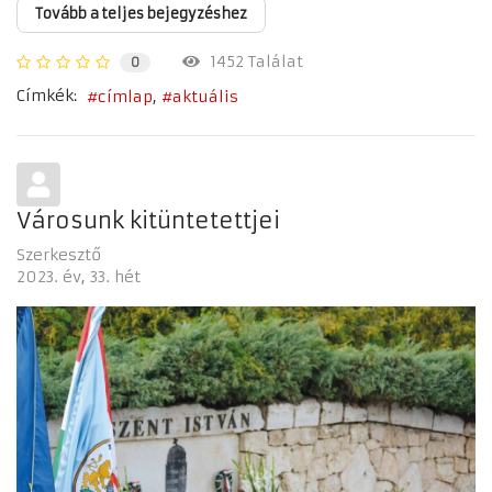
Tovább a teljes bejegyzéshez
1452 Találat
0
Címkék:
címlap
aktuális
Városunk kitüntetettjei
Szerkesztő
2023. év
33. hét