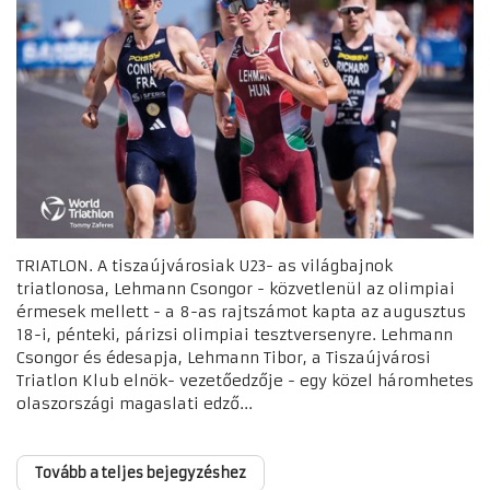
TRIATLON. A tiszaújvárosiak U23- as világbajnok
triatlonosa, Lehmann Csongor - közvetlenül az olimpiai
érmesek mellett - a 8-as rajtszámot kapta az augusztus
18-i, pénteki, párizsi olimpiai tesztversenyre. Lehmann
Csongor és édesapja, Lehmann Tibor, a Tiszaújvárosi
Triatlon Klub elnök- vezetőedzője - egy közel háromhetes
olaszországi magaslati edző...
Tovább a teljes bejegyzéshez