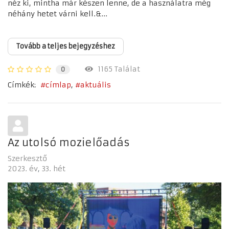
néz ki, mintha már készen lenne, de a használatra még
néhány hetet várni kell.&...
Tovább a teljes bejegyzéshez
1165 Találat
0
Címkék:
címlap
aktuális
Az utolsó mozielőadás
Szerkesztő
2023. év
33. hét