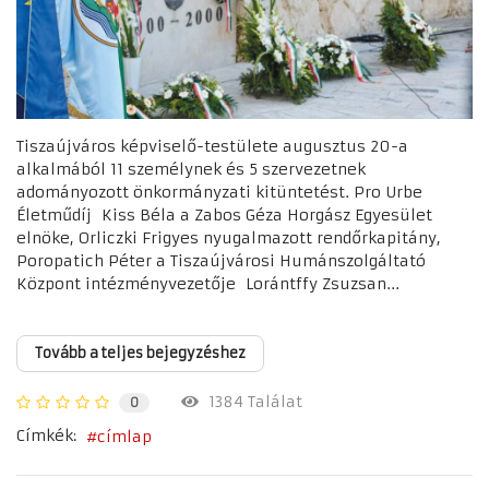
Tiszaújváros képviselő-testülete augusztus 20-a
alkalmából 11 személynek és 5 szervezetnek
adományozott önkormányzati kitüntetést. Pro Urbe
Életműdíj Kiss Béla a Zabos Géza Horgász Egyesület
elnöke, Orliczki Frigyes nyugalmazott rendőrkapitány,
Poropatich Péter a Tiszaújvárosi Humánszolgáltató
Központ intézményvezetője Lorántffy Zsuzsan...
Tovább a teljes bejegyzéshez
1384 Találat
0
Címkék:
címlap