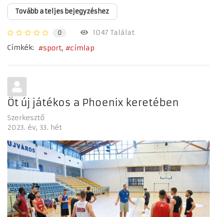
Tovább a teljes bejegyzéshez
1047 Találat
0
Címkék:
sport
címlap
Öt új játékos a Phoenix keretében
Szerkesztő
2023. év
33. hét