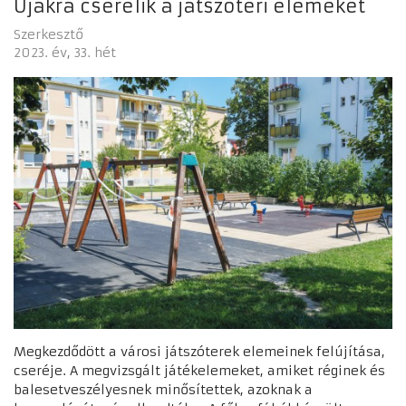
Újakra cserélik a játszótéri elemeket
Szerkesztő
2023. év
33. hét
Megkezdődött a városi játszóterek elemeinek felújítása,
cseréje. A megvizsgált játékelemeket, amiket réginek és
balesetveszélyesnek minősítettek, azoknak a