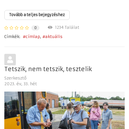
Tovább a teljes bejegyzéshez
1234 Találat
0
Címkék:
címlap
aktuális
Tetszik, nem tetszik, tesztelik
Szerkesztő
2023. év
33. hét