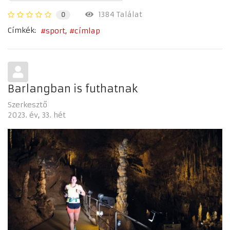
1384 Találat
0
Címkék:
sport
címlap
Barlangban is futhatnak
Szerkesztő
2023. év
33. hét