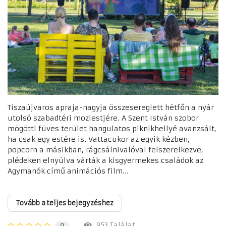
Tiszaújvaros apraja-nagyja összesereglett hétfőn a nyár
utolsó szabadtéri moziestjére. A Szent István szobor
mögötti füves terület hangulatos piknikhellyé avanzsált,
ha csak egy estére is. Vattacukor az egyik kézben,
popcorn a másikban, rágcsálnivalóval felszerelkezve,
plédeken elnyúlva várták a kisgyermekes családok az
Agymanók című animációs film...
Tovább a teljes bejegyzéshez
953 Találat
0