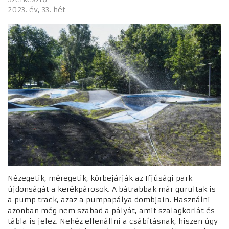
2023. év
33. hét
Nézegetik, méregetik, körbejárják az Ifjúsági park
újdonságát a kerékpárosok. A bátrabbak már gurultak is
a pump track, azaz a pumpapálya dombjain. Használni
azonban még nem szabad a pályát, amit szalagkorlát és
tábla is jelez. Nehéz ellenállni a csábításnak, hiszen úgy