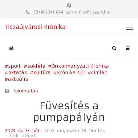
+36 (49) 341-844
kronika@tiszatv.hu
Tiszaújvárosi Krónika
Home
Search
sport
sokféle
Önkormányzati Krónika
oktatás
kultúra
Krónika 40!
címlap
aktuális
Nyomtatás
Füvesítés a
pumpapályán
2023. év
33. hét
2023. augusztus 18. Péntek
1168 Találat