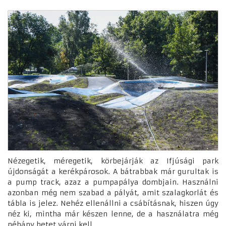
Nézegetik, méregetik, körbejárják az Ifjúsági park
újdonságát a kerékpárosok. A bátrabbak már gurultak is
a pump track, azaz a pumpapálya dombjain. Használni
azonban még nem szabad a pályát, amit szalagkorlát és
tábla is jelez. Nehéz ellenállni a csábításnak, hiszen úgy
néz ki, mintha már készen lenne, de a használatra még
néhány hetet várni kell.