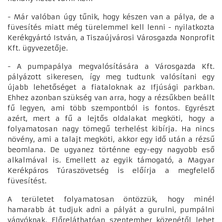
- Már valóban úgy tűnik, hogy készen van a pálya, de a
füvesítés miatt még türelemmel kell lenni - nyilatkozta
Kerékgyártó István, a Tiszaújvárosi Városgazda Nonprofit
Kft. ügyvezetője.
- A pumpapálya megvalósítására a Városgazda Kft.
pályázott sikeresen, így meg tudtunk valósítani egy
újabb lehetőséget a fiataloknak az Ifjúsági parkban.
Ehhez azonban szükség van arra, hogy a rézsűkben beállt
fű legyen, ami több szempontból is fontos. Egyrészt
azért, mert a fű a lejtős oldalakat megköti, hogy a
folyamatosan nagy tömegű terhelést kibírja. Ha nincs
növény, ami a talajt megköti, akkor egy idő után a rézsű
beomlana. De ugyanez történne egy-egy nagyobb eső
alkalmával is. Emellett az egyik támogató, a Magyar
Kerékpáros Túraszövetség is előírja a megfelelő
füvesítést.
A területet folyamatosan öntözzük, hogy minél
hamarabb át tudjuk adni a pályát a gurulni, pumpálni
vágyóknak. Előreláthatóan szeptember közepétől lehet