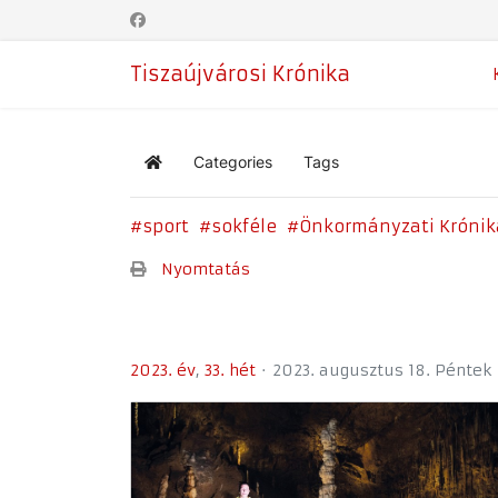
Tiszaújvárosi Krónika
Categories
Tags
Home
sport
sokféle
Önkormányzati Krónik
Nyomtatás
2023. év
33. hét
2023. augusztus 18. Péntek