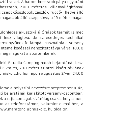
ztül vezet. A három hosszabb pálya egyaránt
hosszabb, 2300 méteres, villanyvilágítással
 cseppkőoszlopok, zászló-, függő- illetve álló
egmagasabb álló cseppköve, a 19 méter magas
különleges akusztikájú Óriások termét is meg
 lesz világítva, de az esetleges technikai
 versenyzőnek fejlámpát használnia a verseny
intemelkedéssel nehezített távja várja. 10.00
ik meg magukat a sportemberek.
leki Baradla Camping hátsó bejáratánál lesz.
l 6 km-es, 200 méter szinttel kísért távjának
ubmiskolc.hu honlapon augusztus 27-én 24.00
illetve a helyszíni nevezésre szeptember 8-án,
só bejáratánál kialakított versenyközpontban,
tek a rajtcsomagot kizárólag csak a helyszínen,
98-as telefonszámon, valamint e-mailben, a
www.maratonclubmiskolc. hu oldalon.