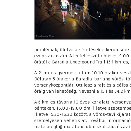
problémák, illetve a sérülések elkerülésére
ezen szakaszán. A legfelkészültebbeket 9.00 
órától a Baradla Undergound Trail 15,1 km-e
A 2 km-es gyermek futam 10.10 órakor veszi 
Délután 5 órakor a Baradla-barlang Vörös-tói
versenyközpontját. Ott lesz a rajt és a cé
óráig van lehetőség. Nevezni a 15,1 és 34,2 km
A 6 km-es távon a 10 éves kor alatti versenyz
pénteken, 16.00-19.00 óra, illetve szeptembe
illetve 15.30-16.30 között, a Vörös-tavi kijár
személyesen vehetik át. További informáci
mate.brogli@ maratonclubmiskolc.hu, és az i