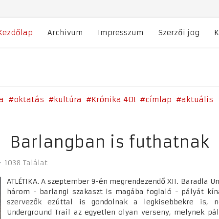
Kezdőlap
Archivum
Impresszum
Szerzői jog
K
a
oktatás
kultúra
Krónika 40!
címlap
aktuális
Barlangban is futhatnak
1038 Találat
ATLÉTIKA. A szeptember 9-én megrendezendő XII. Baradla Un
három - barlangi szakaszt is magába foglaló - pályát kín
szervezők ezúttal is gondolnak a legkisebbekre is, 
Underground Trail az egyetlen olyan verseny, melynek pál