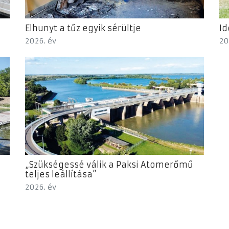
Elhunyt a tűz egyik sérültje
Id
2026. év
20
„Szükségessé válik a Paksi Atomerőmű
teljes leállítása”
2026. év