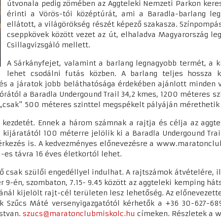
útvonala pedig zömében az Aggteleki Nemzeti Parkon keres
érinti a Vörös-tói középtúrát, ami a Baradla-barlang leg
ellátott, a világörökség részét képező szakasza. Színpompás
cseppkövek között vezet az út, elhaladva Magyarország l
Csillagvizsgáló mellett.
A Sárkányfejet, valamint a barlang legnagyobb termét, a 
lehet csodálni futás közben. A barlang teljes hossza ki
 és a járatok jobb beláthatósága érdekében ajánlott minden
órától a Baradla Undergound Trail 34,2 kmes, 1200 méteres sz
s, „csak" 500 méteres szinttel megspékelt pályáján mérethet
kezdetét. Ennek a három számnak a rajtja és célja az aggte
 kijáratától 100 méterre jelölik ki a Baradla Undergound Trai
lba érkezés is. A kedvezményes előnevezésre a www.maratoncl
 -es távra 16 éves életkortól lehet.
ő csak szülői engedéllyel indulhat. A rajtszámok átvételére, 
r 9-én, szombaton, 7.15- 9.45 között az aggteleki kemping hát
atánál kijelölt rajt-cél területen lesz lehetőség. Az előnevezet
ók Szűcs Máté versenyigazgatótól kérhetők a +36 30-627-68
stvan.
szucs@maratonclubmiskolc.hu
címeken. Részletek a 