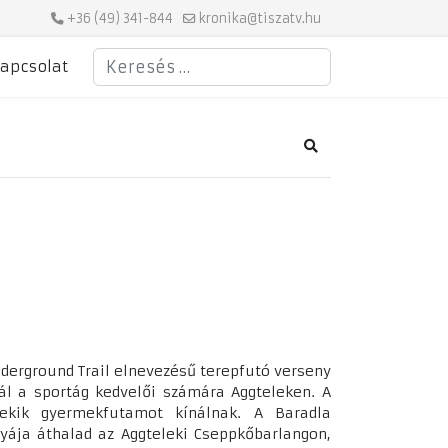
+36 (49) 341-844
kronika@tiszatv.hu
Keresés
apcsolat
Search
derground Trail elnevezésű terepfutó verseny
ál a sportág kedvelői számára Aggteleken. A
nekik gyermekfutamot kínálnak. A Baradla
yája áthalad az Aggteleki Cseppkőbarlangon,