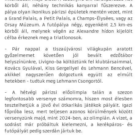
körből áll, néhány technikás kanyarral fűszerezve. A
pálya olyan ikonikus párizsi épületek mentén vezet, mint
a Grand Palais, a Petit Palais, a Champs-Élysées, vagy az
Orsay Múzeum. A futópálya négy, egyenként 2,5 km-es
körből áll, melynek végén az Alexandre hídon kijelölt
célba érkeznek meg a triatlonosok.
- Pár nappal a tiszaújvárosi világkupán aratott
győzelmemet követően jól bevált edzőtábor
helyszínünkre, Livigno-ba költöztünk fel klubtársaimmal,
Kovács Gyulával, Kiss Gergellyel és Lehmann Bencével,
akikkel nagyszerűen dolgoztunk együtt az elmúlt
hetekben - tudtuk meg Lehmann Csongortól.
- A hétvégi párizsi előolimpia talán a szezon
legfontosabb versenye számomra, hiszen most élesben
tesztelhetjük a jövő évi ötkarikás játékok pályáit. Igazi
főpróba lesz, mert teljesen azonos körülmények között
versenyzünk majd, mint 2024-ben, az olimpián. A vizet, a
sodrást már próbáltuk kielemezni, a kerékpáros- és
futópályát pedig szerdán jártuk be.