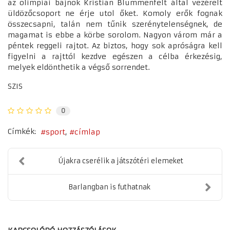
az olimpiai bajnok Kristian Blummenfelt által vezérelt
üldözőcsoport ne érje utol őket. Komoly erők fognak
összecsapni, talán nem tűnik szerénytelenségnek, de
magamat is ebbe a körbe sorolom. Nagyon várom már a
péntek reggeli rajtot. Az biztos, hogy sok apróságra kell
figyelni a rajttól kezdve egészen a célba érkezésig,
melyek eldönthetik a végső sorrendet.
SZIS
0
Címkék:
sport
címlap
Újakra cserélik a játszótéri elemeket
Barlangban is futhatnak