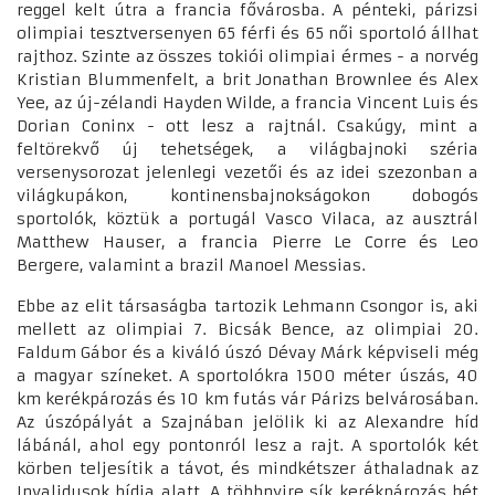
reggel kelt útra a francia fővárosba. A pénteki, párizsi
olimpiai tesztversenyen 65 férfi és 65 női sportoló állhat
rajthoz. Szinte az összes tokiói olimpiai érmes - a norvég
Kristian Blummenfelt, a brit Jonathan Brownlee és Alex
Yee, az új-zélandi Hayden Wilde, a francia Vincent Luis és
Dorian Coninx - ott lesz a rajtnál. Csakúgy, mint a
feltörekvő új tehetségek, a világbajnoki széria
versenysorozat jelenlegi vezetői és az idei szezonban a
világkupákon, kontinensbajnokságokon dobogós
sportolók, köztük a portugál Vasco Vilaca, az ausztrál
Matthew Hauser, a francia Pierre Le Corre és Leo
Bergere, valamint a brazil Manoel Messias.
Ebbe az elit társaságba tartozik Lehmann Csongor is, aki
mellett az olimpiai 7. Bicsák Bence, az olimpiai 20.
Faldum Gábor és a kiváló úszó Dévay Márk képviseli még
a magyar színeket. A sportolókra 1500 méter úszás, 40
km kerékpározás és 10 km futás vár Párizs belvárosában.
Az úszópályát a Szajnában jelölik ki az Alexandre híd
lábánál, ahol egy pontonról lesz a rajt. A sportolók két
körben teljesítik a távot, és mindkétszer áthaladnak az
Invalidusok hídja alatt. A többnyire sík kerékpározás hét