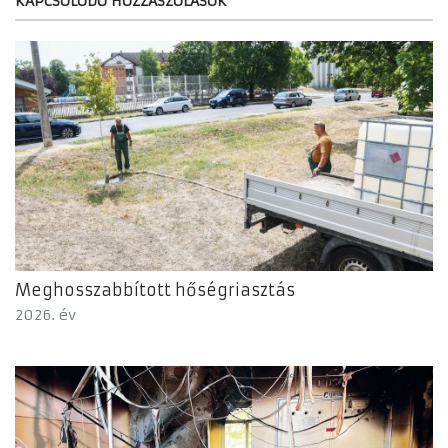
KAPCSOLÓDÓ HOZZÁSZÓLÁSOK
Meghosszabbított hőségriasztás
2026. év