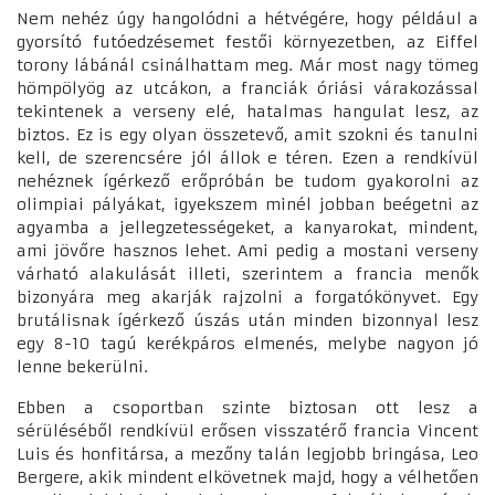
Nem nehéz úgy hangolódni a hétvégére, hogy például a
gyorsító futóedzésemet festői környezetben, az Eiffel
torony lábánál csinálhattam meg. Már most nagy tömeg
hömpölyög az utcákon, a franciák óriási várakozással
tekintenek a verseny elé, hatalmas hangulat lesz, az
biztos. Ez is egy olyan összetevő, amit szokni és tanulni
kell, de szerencsére jól állok e téren. Ezen a rendkívül
nehéznek ígérkező erőpróbán be tudom gyakorolni az
olimpiai pályákat, igyekszem minél jobban beégetni az
agyamba a jellegzetességeket, a kanyarokat, mindent,
ami jövőre hasznos lehet. Ami pedig a mostani verseny
várható alakulását illeti, szerintem a francia menők
bizonyára meg akarják rajzolni a forgatókönyvet. Egy
brutálisnak ígérkező úszás után minden bizonnyal lesz
egy 8-10 tagú kerékpáros elmenés, melybe nagyon jó
lenne bekerülni.
Ebben a csoportban szinte biztosan ott lesz a
sérüléséből rendkívül erősen visszatérő francia Vincent
Luis és honfitársa, a mezőny talán legjobb bringása, Leo
Bergere, akik mindent elkövetnek majd, hogy a vélhetően