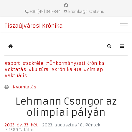
+36 (49) 341-844
kronika@tiszatv.hu
Tiszaújvárosi Krónika
Home
Search
sport
sokféle
Önkormányzati Krónika
oktatás
kultúra
Krónika 40!
címlap
aktuális
Nyomtatás
Lehmann Csongor az
olimpiai pályán
2023. év
33. hét
2023. augusztus 18. Péntek
1389 Találat