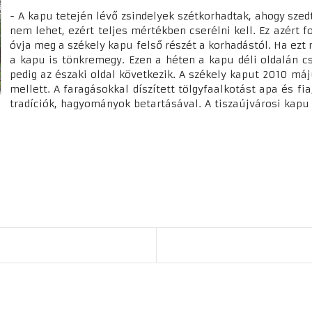
- A kapu tetején lévő zsindelyek szétkorhadtak, ahogy szedt
nem lehet, ezért teljes mértékben cserélni kell. Ez azért f
óvja meg a székely kapu felső részét a korhadástól. Ha ez
a kapu is tönkremegy. Ezen a héten a kapu déli oldalán c
pedig az északi oldal következik. A székely kaput 2010 máj
mellett. A faragásokkal díszített tölgyfaalkotást apa és fi
tradíciók, hagyományok betartásával. A tiszaújvárosi kap