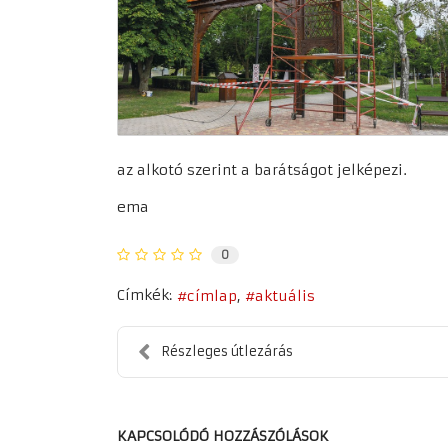
az alkotó szerint a barátságot jelképezi.
ema
0
Címkék:
címlap
aktuális
Részleges útlezárás
KAPCSOLÓDÓ HOZZÁSZÓLÁSOK