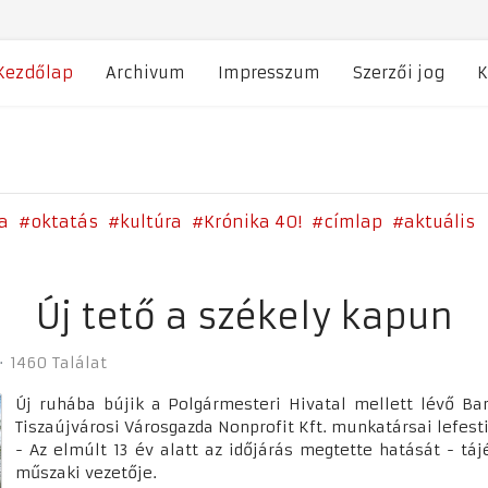
Kezdőlap
Archivum
Impresszum
Szerzői jog
K
a
oktatás
kultúra
Krónika 40!
címlap
aktuális
Új tető a székely kapun
1460 Találat
Új ruhába bújik a Polgármesteri Hivatal mellett lévő Bar
Tiszaújvárosi Városgazda Nonprofit Kft. munkatársai lefestik
- Az elmúlt 13 év alatt az időjárás megtette hatását - táj
műszaki vezetője.