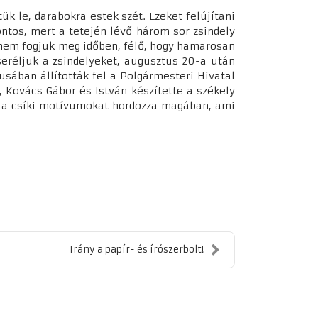
ük le, darabokra estek szét. Ezeket felújítani
ontos, mert a tetején lévő három sor zsindely
t nem fogjuk meg időben, félő, hogy hamarosan
seréljük a zsindelyeket, augusztus 20-a után
usában állították fel a Polgármesteri Hivatal
a, Kovács Gábor és István készítette a székely
u a csíki motívumokat hordozza magában, ami
Irány a papír- és írószerbolt!