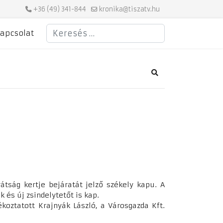
+36 (49) 341-844
kronika@tiszatv.hu
Keresés
apcsolat
Search
átság kertje bejáratát jelző székely kapu. A
 és új zsindelytetőt is kap.
ékoztatott Krajnyák László, a Városgazda Kft.