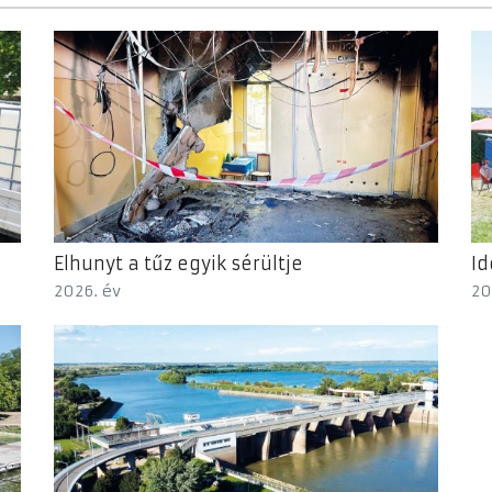
Elhunyt a tűz egyik sérültje
Id
2026. év
20