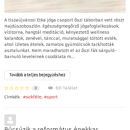
A tiszaújvárosi Etka jóga csoport őszi táborban vett részt
Hajdúszoboszlón. Egészségmegőrző jógafoglalkozások,
vízitorna, hangtál meditáció, kényeztető wellness
kalandok, zenével, tánccal, mulatsággal töltött esték,
ahol ízletes ételek, zamatos gyümölcsök tarkították
asztalunkat. Nem maradhatott el az őszi fák sárguló-
barnuló leveleinek csodálata m...
Tovább a teljes bejegyzéshez
631 Találat
0
Címkék:
sokféle
sport
Búcsúzik a református énekkar