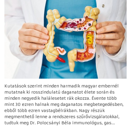
Kutatások szerint minden harmadik magyar embernél
mutatnak ki rosszindulatú daganatot élete során és
minden negyedik halálesetet rák okozza. Évente több
mint 30 ezren halnak meg daganatos megbetegedésben,
ebből több ezren vastagbélrákban. Nagy részük
megmenthető lenne a rendszeres szűrővizsgálatokkal,
tudtuk meg Dr. Polocsányi Béla immunológus, gas...