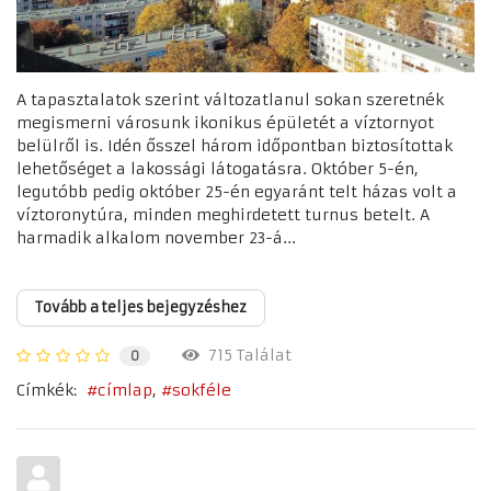
A tapasztalatok szerint változatlanul sokan szeretnék
megismerni városunk ikonikus épületét a víztornyot
belülről is. Idén ősszel három időpontban biztosítottak
lehetőséget a lakossági látogatásra. Október 5-én,
legutóbb pedig október 25-én egyaránt telt házas volt a
víztoronytúra, minden meghirdetett turnus betelt. A
harmadik alkalom november 23-á...
Tovább a teljes bejegyzéshez
715 Találat
0
Címkék:
címlap
sokféle