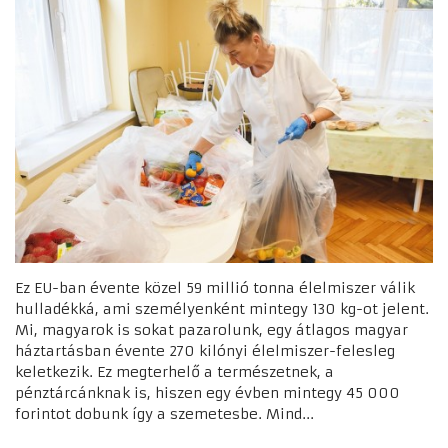
Ez EU-ban évente közel 59 millió tonna élelmiszer válik
hulladékká, ami személyenként mintegy 130 kg-ot jelent.
Mi, magyarok is sokat pazarolunk, egy átlagos magyar
háztartásban évente 270 kilónyi élelmiszer-felesleg
keletkezik. Ez megterhelő a természetnek, a
pénztárcánknak is, hiszen egy évben mintegy 45 000
forintot dobunk így a szemetesbe. Mind...