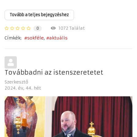
Tovább a teljes bejegyzéshez
1072 Találat
0
Címkék:
sokféle
aktuális
Továbbadni az istenszeretetet
Szerkesztő
2024. év
44. hét