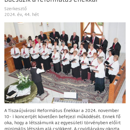
Szerkesztő
2024. év
44. hét
A Tiszaújvárosi Református Énekkar a 2024. november
10- i koncertjét követően befejezi működését. Ennek fő
oka, hogy a létszámunk az egyesületi törvényben előírt
minimális létszám alá csökkent. A covidjárvány okozta