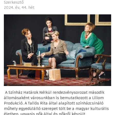
Szerkesztő
2024. év
44. hét
A Színház Határok Nélkül rendezvénysorozat második
állomásaként városunkban is bemutatkozott a Liliom
Produkció. A Tallós Rita által alapított színházcsináló
műhely egyedülálló szerepet tölt be a magyar kulturális
életben, ugyanis nők által és nőkről készült