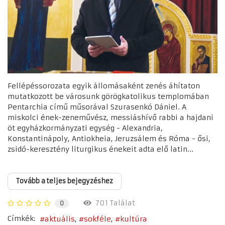
Fellépéssorozata egyik állomásaként zenés áhítaton
mutatkozott be városunk görögkatolikus templomában
Pentarchia című műsorával Szurasenkó Dániel. A
miskolci ének-zeneművész, messiáshívő rabbi a hajdani
öt egyházkormányzati egység - Alexandria,
Konstantinápoly, Antiokheia, Jeruzsálem és Róma - ősi,
zsidó-keresztény liturgikus énekeit adta elő latin...
Tovább a teljes bejegyzéshez
701 Találat
0
Címkék:
aktuális
sokféle
kultúra