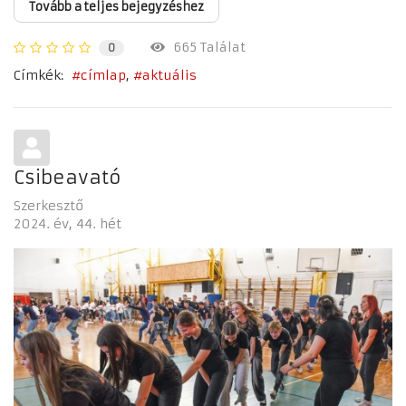
Tovább a teljes bejegyzéshez
665 Találat
0
Címkék:
címlap
aktuális
Csibeavató
Szerkesztő
2024. év
44. hét