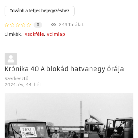
Tovább a teljes bejegyzéshez
849 Találat
0
Címkék:
sokféle
címlap
Krónika 40 A blokád hatvanegy órája
Szerkesztő
2024. év
44. hét