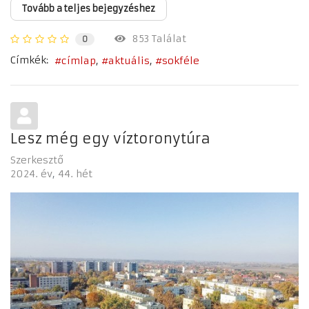
Tovább a teljes bejegyzéshez
853 Találat
0
Címkék:
címlap
aktuális
sokféle
Lesz még egy víztoronytúra
Szerkesztő
2024. év
44. hét