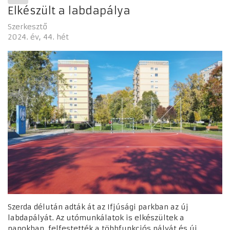
Elkészült a labdapálya
Szerkesztő
2024. év
44. hét
Szerda délután adták át az Ifjúsági parkban az új
labdapályát. Az utómunkálatok is elkészültek a
napokban, felfestették a többfunkciós pályát és új