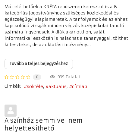
Már elérhetőek a KRÉTA rendszeren keresztül is a B
kategóriás jogosítványhoz szükséges közlekedési és
egészségügyi alapismeretek. A tanfolyamok és az ehhez
kapcsolódó vizsgák minden végzős középiskolai tanuló
számára ingyenesek. A diák akár otthon, saját
informatikai eszközén is haladhat a tananyaggal, tölthet
ki teszteket, de az oktatási intézmény...
Tovább a teljes bejegyzéshez
939 Találat
0
Címkék:
sokféle
aktuális
címlap
A színház semmivel nem
helyettesíthető