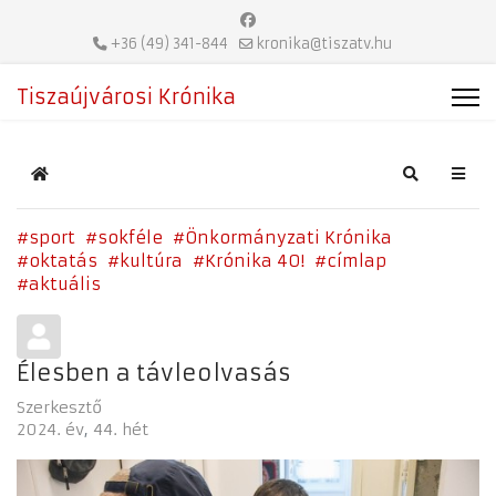
+36 (49) 341-844
kronika@tiszatv.hu
Tiszaújvárosi Krónika
Home
Search
sport
sokféle
Önkormányzati Krónika
oktatás
kultúra
Krónika 40!
címlap
aktuális
Élesben a távleolvasás
Szerkesztő
2024. év
44. hét