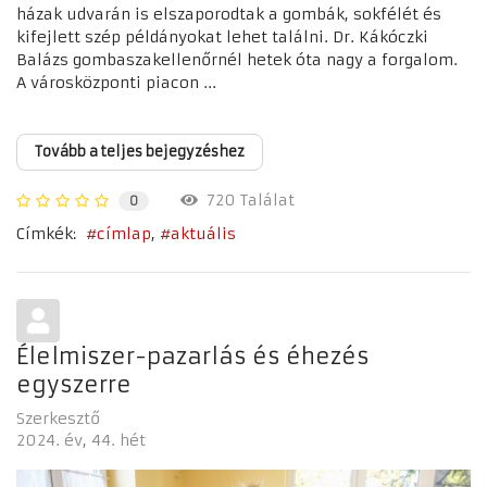
házak udvarán is elszaporodtak a gombák, sokfélét és
kifejlett szép példányokat lehet találni. Dr. Kákóczki
Balázs gombaszakellenőrnél hetek óta nagy a forgalom.
A városközponti piacon ...
Tovább a teljes bejegyzéshez
720 Találat
0
Címkék:
címlap
aktuális
Élelmiszer-pazarlás és éhezés
egyszerre
Szerkesztő
2024. év
44. hét