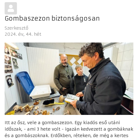
Gombaszezon biztonságosan
Szerkesztő
2024. év
44. hét
Itt az ősz, vele a gombaszezon. Egy kiadós eső utáni
időszak, - ami 3 hete volt - igazán kedvezett a gombáknak
és a gombászoknak. Erdőkben, réteken, de még a kertes