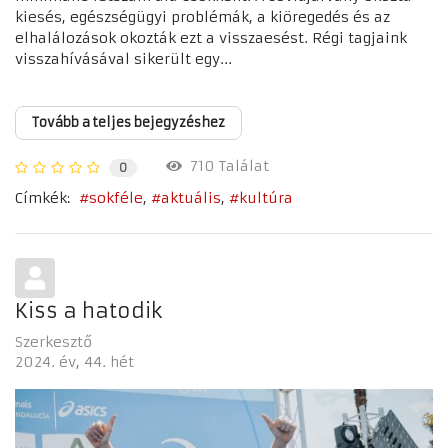
kiesés, egészségügyi problémák, a kiöregedés és az
elhalálozások okozták ezt a visszaesést. Régi tagjaink
visszahívásával sikerült egy...
Tovább a teljes bejegyzéshez
710 Találat
0
Címkék:
sokféle
aktuális
kultúra
Kiss a hatodik
Szerkesztő
2024. év
44. hét