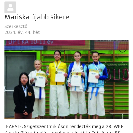
Mariska újabb sikere
Szerkesztő
2024. év
44. hét
KARATE. Szigetszentmiklóson rendezték meg a 28. WKF
Karate Diákolimpiát, amelyen a Justitia Fuji-Yama SE