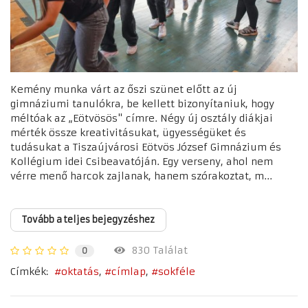
Kemény munka várt az őszi szünet előtt az új
gimnáziumi tanulókra, be kellett bizonyítaniuk, hogy
méltóak az „Eötvösös" címre. Négy új osztály diákjai
mérték össze kreativitásukat, ügyességüket és
tudásukat a Tiszaújvárosi Eötvös József Gimnázium és
Kollégium idei Csibeavatóján. Egy verseny, ahol nem
vérre menő harcok zajlanak, hanem szórakoztat, m...
Tovább a teljes bejegyzéshez
830 Találat
0
Címkék:
oktatás
címlap
sokféle