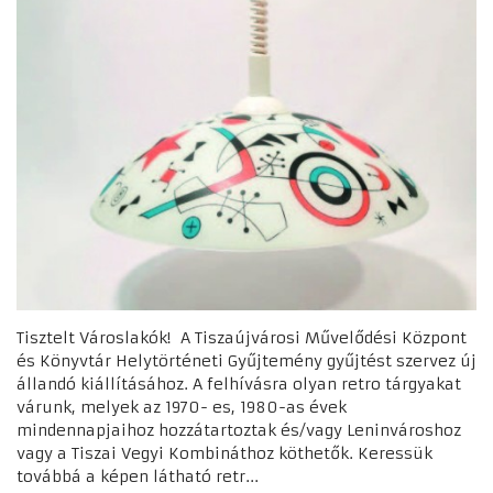
Tisztelt Városlakók! A Tiszaújvárosi Művelődési Központ
és Könyvtár Helytörténeti Gyűjtemény gyűjtést szervez új
állandó kiállításához. A felhívásra olyan retro tárgyakat
várunk, melyek az 1970- es, 1980-as évek
mindennapjaihoz hozzátartoztak és/vagy Leninvároshoz
vagy a Tiszai Vegyi Kombináthoz köthetők. Keressük
továbbá a képen látható retr...