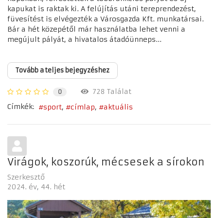
kapukat is raktak ki. A felújítás utáni tereprendezést,
füvesítést is elvégezték a Városgazda Kft. munkatársai.
Bár a hét közepétől már használatba lehet venni a
megújult pályát, a hivatalos átadóünneps...
Tovább a teljes bejegyzéshez
728 Találat
0
Címkék:
sport
címlap
aktuális
Virágok, koszorúk, mécsesek a sírokon
Szerkesztő
2024. év
44. hét