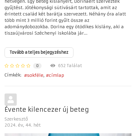
hétvégén. Egy beteg kislányért, Dorináért szerveztek
gyűjtést. Jótékonysági sütivásárt tartottak, amit az
érintett család két barátja szervezett. Néhány óra alatt
több mint 3 millió forint gyűlt össze az
adománydobozokba. Dorina egy ötödikes kislány, aki a
tiszaújvárosi Széchenyi iskolába jár...
Tovább a teljes bejegyzéshez
652 Találat
0
Címkék:
sokféle
címlap
Évente kilencezer új beteg
Szerkesztő
2024. év
44. hét