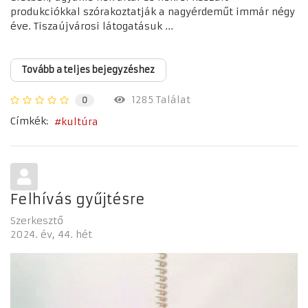
produkciókkal szórakoztatják a nagyérdeműt immár négy
éve. Tiszaújvárosi látogatásuk ...
Tovább a teljes bejegyzéshez
1285 Találat
0
Címkék:
kultúra
Felhívás gyűjtésre
Szerkesztő
2024. év
44. hét