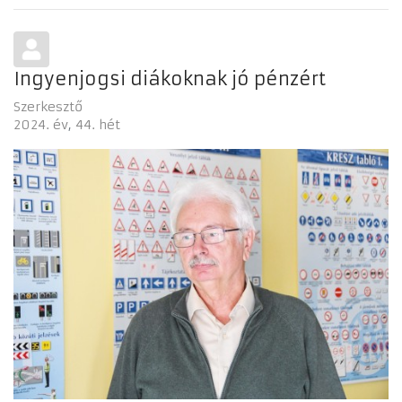
Ingyenjogsi diákoknak jó pénzért
Szerkesztő
2024. év
44. hét