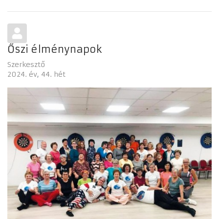
Őszi élménynapok
Szerkesztő
2024. év
44. hét