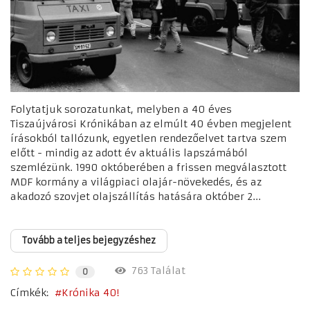
Folytatjuk sorozatunkat, melyben a 40 éves
Tiszaújvárosi Krónikában az elmúlt 40 évben megjelent
írásokból tallózunk, egyetlen rendezőelvet tartva szem
előtt - mindig az adott év aktuális lapszámából
szemlézünk. 1990 októberében a frissen megválasztott
MDF kormány a világpiaci olajár-növekedés, és az
akadozó szovjet olajszállítás hatására október 2...
Tovább a teljes bejegyzéshez
763 Találat
0
Címkék:
Krónika 40!