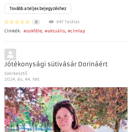
Tovább a teljes bejegyzéshez
647 Találat
0
Címkék:
sokféle
aktuális
címlap
Jótékonysági sütivásár Dorináért
Szerkesztő
2024. év
44. hét