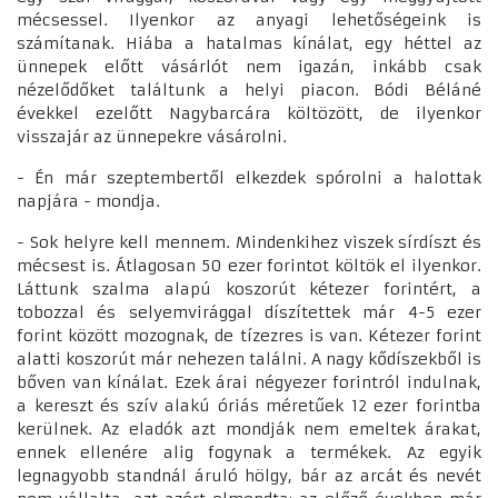
mécsessel. Ilyenkor az anyagi lehetőségeink is
számítanak. Hiába a hatalmas kínálat, egy héttel az
ünnepek előtt vásárlót nem igazán, inkább csak
nézelődőket találtunk a helyi piacon. Bódi Béláné
évekkel ezelőtt Nagybarcára költözött, de ilyenkor
visszajár az ünnepekre vásárolni.
- Én már szeptembertől elkezdek spórolni a halottak
napjára - mondja.
- Sok helyre kell mennem. Mindenkihez viszek sírdíszt és
mécsest is. Átlagosan 50 ezer forintot költök el ilyenkor.
Láttunk szalma alapú koszorút kétezer forintért, a
tobozzal és selyemvirággal díszítettek már 4-5 ezer
forint között mozognak, de tízezres is van. Kétezer forint
alatti koszorút már nehezen találni. A nagy kődíszekből is
bőven van kínálat. Ezek árai négyezer forintról indulnak,
a kereszt és szív alakú óriás méretűek 12 ezer forintba
kerülnek. Az eladók azt mondják nem emeltek árakat,
ennek ellenére alig fogynak a termékek. Az egyik
legnagyobb standnál áruló hölgy, bár az arcát és nevét