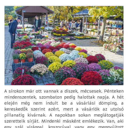
A sírokon már ott vannak a díszek, mécsesek. Pénteken
mindenszentek, szombaton pedig halottak napja. A hét
elején még nem indult be a vásárlási dömping, a
kereskedők szerint azért, mert a vásárlók az utolsó
pillanatig kivárnak. A napokban sokan meglátogatják
szeretteik sírját. Mindenki másként emlékezik. Van, aki
egy szál virággal, koszorúval vagy egy meggyújtott