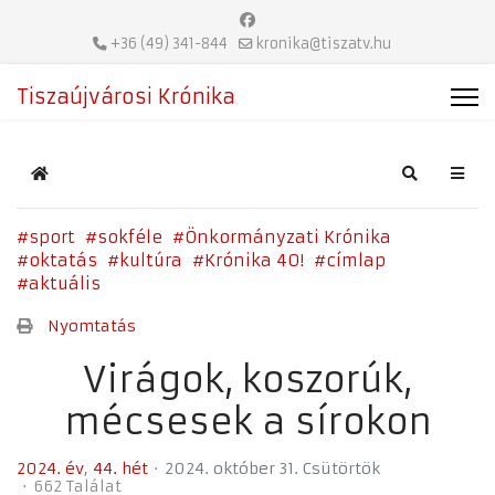
+36 (49) 341-844
kronika@tiszatv.hu
Tiszaújvárosi Krónika
Home
Search
sport
sokféle
Önkormányzati Krónika
oktatás
kultúra
Krónika 40!
címlap
aktuális
Nyomtatás
Virágok, koszorúk,
mécsesek a sírokon
2024. év
44. hét
2024. október 31. Csütörtök
662 Találat