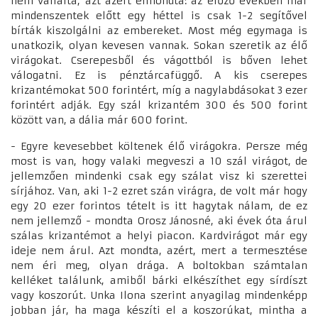
nem vállalta, azt azért elmondta: az előző években már
mindenszentek előtt egy héttel is csak 1-2 segítővel
bírták kiszolgálni az embereket. Most még egymaga is
unatkozik, olyan kevesen vannak. Sokan szeretik az élő
virágokat. Cserepesből és vágottból is bőven lehet
válogatni. Ez is pénztárcafüggő. A kis cserepes
krizantémokat 500 forintért, míg a nagylabdásokat 3 ezer
forintért adják. Egy szál krizantém 300 és 500 forint
között van, a dália már 600 forint.
- Egyre kevesebbet költenek élő virágokra. Persze még
most is van, hogy valaki megveszi a 10 szál virágot, de
jellemzően mindenki csak egy szálat visz ki szerettei
sírjához. Van, aki 1-2 ezret szán virágra, de volt már hogy
egy 20 ezer forintos tételt is itt hagytak nálam, de ez
nem jellemző - mondta Orosz Jánosné, aki évek óta árul
szálas krizantémot a helyi piacon. Kardvirágot már egy
ideje nem árul. Azt mondta, azért, mert a termesztése
nem éri meg, olyan drága. A boltokban számtalan
kelléket találunk, amiből bárki elkészíthet egy sírdíszt
vagy koszorút. Unka Ilona szerint anyagilag mindenképp
jobban jár, ha maga készíti el a koszorúkat, mintha a