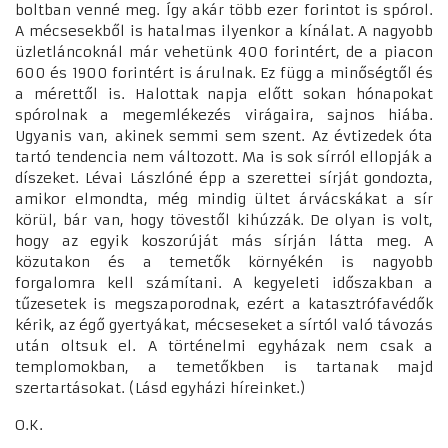
boltban venné meg. Így akár több ezer forintot is spórol.
A mécsesekből is hatalmas ilyenkor a kínálat. A nagyobb
üzletláncoknál már vehetünk 400 forintért, de a piacon
600 és 1900 forintért is árulnak. Ez függ a minőségtől és
a mérettől is. Halottak napja előtt sokan hónapokat
spórolnak a megemlékezés virágaira, sajnos hiába.
Ugyanis van, akinek semmi sem szent. Az évtizedek óta
tartó tendencia nem változott. Ma is sok sírról ellopják a
díszeket. Lévai Lászlóné épp a szerettei sírját gondozta,
amikor elmondta, még mindig ültet árvácskákat a sír
körül, bár van, hogy tövestől kihúzzák. De olyan is volt,
hogy az egyik koszorúját más sírján látta meg. A
közutakon és a temetők környékén is nagyobb
forgalomra kell számítani. A kegyeleti időszakban a
tűzesetek is megszaporodnak, ezért a katasztrófavédők
kérik, az égő gyertyákat, mécseseket a sírtól való távozás
után oltsuk el. A történelmi egyházak nem csak a
templomokban, a temetőkben is tartanak majd
szertartásokat. (Lásd egyházi híreinket.)
O.K.