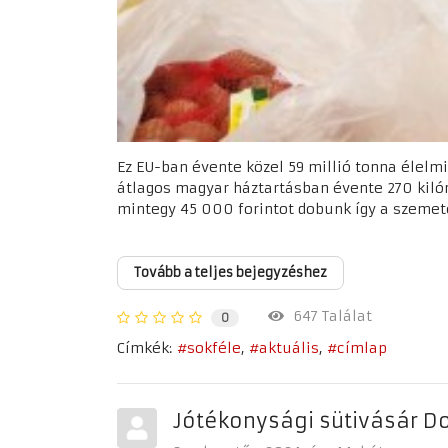
Ez EU-ban évente közel 59 millió tonna élelm
átlagos magyar háztartásban évente 270 kilón
mintegy 45 000 forintot dobunk így a szemete
Tovább a teljes bejegyzéshez
647 Találat
0
Címkék:
sokféle
aktuális
címlap
Jótékonysági sütivásár Do