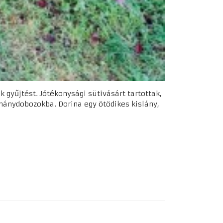
k gyűjtést. Jótékonysági sütivásárt tartottak,
dománydobozokba. Dorina egy ötödikes kislány,