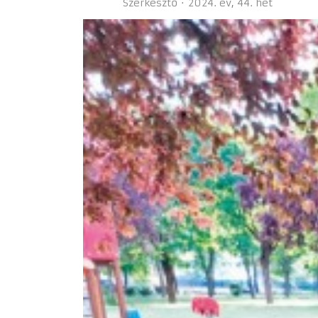
Szerkesztő
2024. év
44. hét