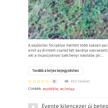
A sajóörösi focipálya mellett több százan park
amit az érintett család két barátja szervezet
aki a tiszaújvárosi Széchenyi iskolába jár...
Tovább a teljes bejegyzéshez
652 Találat
0
Címkék:
sokféle
címlap
Évente kilencezer új bete