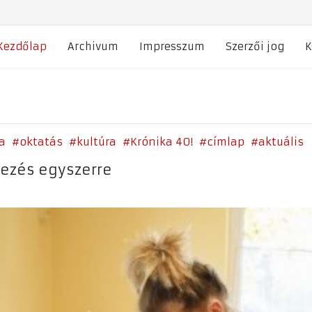
Kezdőlap
Archivum
Impresszum
Szerzői jog
K
a
oktatás
kultúra
Krónika 40!
címlap
aktuális
hezés egyszerre