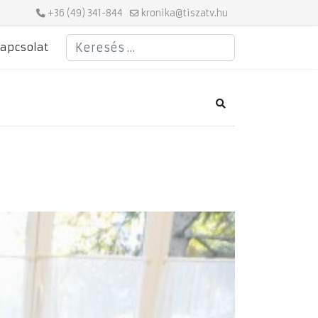
+36 (49) 341-844
kronika@tiszatv.hu
Keresés
apcsolat
Search