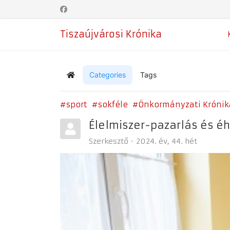
Tiszaújvárosi Krónika
Categories
Tags
Home
sport
sokféle
Önkormányzati Krónik
Élelmiszer-pazarlás és é
Szerkesztő
2024. év
44. hét