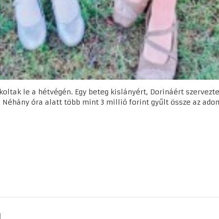
oltak le a hétvégén. Egy beteg kislányért, Dorináért szervezte
t. Néhány óra alatt több mint 3 millió forint gyűlt össze az a
g