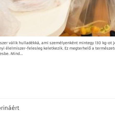
iszer válik hulladékká, ami személyenként mintegy 130 kg-ot j
yi élelmiszer-felesleg keletkezik. Ez megterhelő a természet
sbe. Mind...
rináért