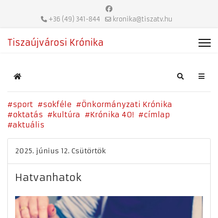
+36 (49) 341-844
kronika@tiszatv.hu
Tiszaújvárosi Krónika
Home
Search
sport
sokféle
Önkormányzati Krónika
oktatás
kultúra
Krónika 40!
címlap
aktuális
2025. június 12. Csütörtök
Hatvanhatok