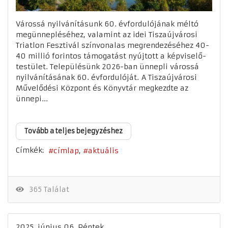
Várossá nyilvánításunk 60. évfordulójának méltó
megünnepléséhez, valamint az idei Tiszaújvárosi
Triatlon Fesztivál színvonalas megrendezéséhez 40-
40 millió forintos támogatást nyújtott a képviselő-
testület. Településünk 2026-ban ünnepli várossá
nyilvánításának 60. évfordulóját. A Tiszaújvárosi
Művelődési Központ és Könyvtár megkezdte az
ünnepi...
Tovább a teljes bejegyzéshez
Címkék:
címlap
aktuális
365 Találat
2025. június 06. Péntek