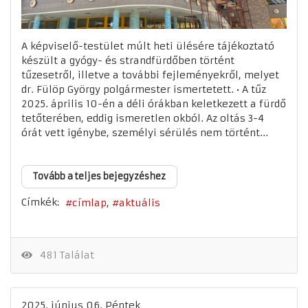
A képviselő-testület múlt heti ülésére tájékoztató
készült a gyógy- és strandfürdőben történt
tűzesetről, illetve a további fejleményekről, melyet
dr. Fülöp György polgármester ismertetett. • A tűz
2025. április 10-én a déli órákban keletkezett a fürdő
tetőterében, eddig ismeretlen okból. Az oltás 3-4
órát vett igénybe, személyi sérülés nem történt...
Tovább a teljes bejegyzéshez
Címkék:
címlap
aktuális
481 Találat
2025. június 06. Péntek