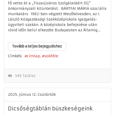
fő vette át a „Tiszaújváros Szolgálatáért Díj"
önkormányzati kitüntetést. BÁRTFAI MÁRIA szociális
munkatárs 1982-ben végzett Mezőkövesden, az I.
László Közgazdasági Szakközépiskola igazgatás-
ügyviteli szakán. A középiskola befejezése után
rövid időn belül elkezdte Budapesten az Államig...
Tovább a teljes bejegyzéshez
Címkék:
címlap
sokféle
546 Találat
2025. június 12. Csütörtök
Dicsőségtáblán büszkeségeink