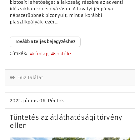
biztosít lehetőséget a lakosság részére az adventi
időszakban korcsolyázásra. A tavalyi jégpálya
népszerűbbnek bizonyult, mint a korábbi
plasztikpályák, ezér...
Tovább a teljes bejegyzéshez
Címkék:
címlap
sokféle
662 Találat
2025. június 06. Péntek
Tüntetés az átláthatósági törvény
ellen