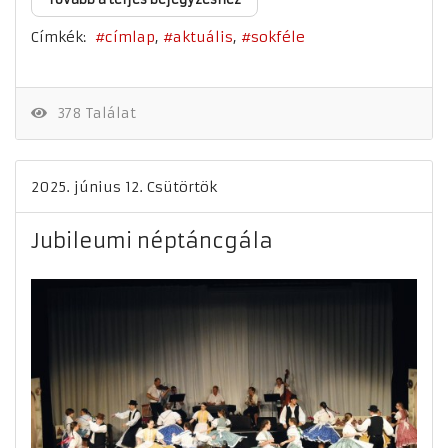
Címkék:
címlap
aktuális
sokféle
378 Találat
2025. június 12. Csütörtök
Jubileumi néptáncgála