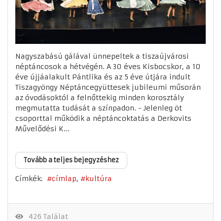
Nagyszabású gálával ünnepeltek a tiszaújvárosi
néptáncosok a hétvégén. A 30 éves Kisbocskor, a 10
éve újjáalakult Pántlika és az 5 éve útjára indult
Tiszagyöngy Néptáncegyüttesek jubileumi műsorán
az óvodásoktól a felnőttekig minden korosztály
megmutatta tudását a színpadon. - Jelenleg öt
csoporttal működik a néptáncoktatás a Derkovits
Művelődési K...
Tovább a teljes bejegyzéshez
Címkék:
címlap
kultúra
426 Találat