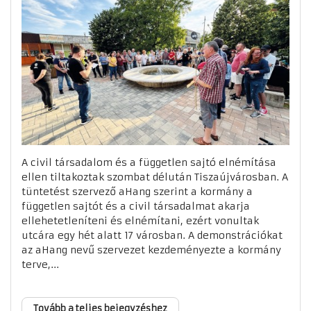
A civil társadalom és a független sajtó elnémítása
ellen tiltakoztak szombat délután Tiszaújvárosban. A
tüntetést szervező aHang szerint a kormány a
független sajtót és a civil társadalmat akarja
ellehetetleníteni és elnémítani, ezért vonultak
utcára egy hét alatt 17 városban. A demonstrációkat
az aHang nevű szervezet kezdeményezte a kormány
terve,...
Tovább a teljes bejegyzéshez