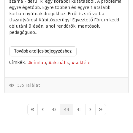
száma - derül ki egy korábbi kutatásból. A probléma
egyre égetőbb. Egyre többen és egyre fiatalabb
korban nyúlnak drogokhoz. Erről is szó volt a
tiszaújvárosi Kábítószerügyi Egyeztető Fórum kedd
délutáni ülésén, ahol rendőrök, mentősök,
pedagóguso...
Tovább a teljes bejegyzéshez
Címkék:
címlap
aktuális
sokféle
535 Találat
43
44
45
First Page
Previous Page
Next Page
Last Page