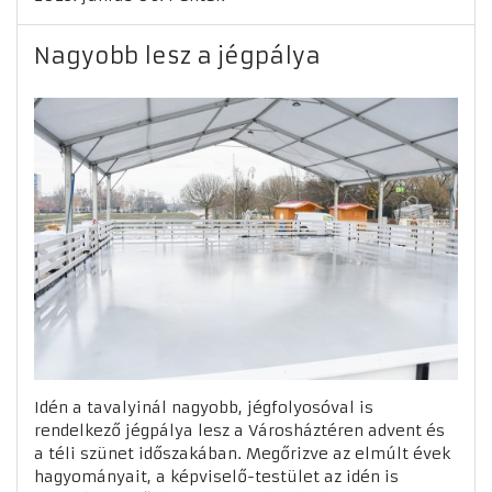
Nagyobb lesz a jégpálya
Idén a tavalyinál nagyobb, jégfolyosóval is
rendelkező jégpálya lesz a Városháztéren advent és
a téli szünet időszakában. Megőrizve az elmúlt évek
hagyományait, a képviselő-testület az idén is