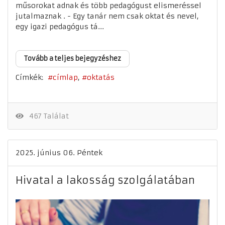
műsorokat adnak és több pedagógust elismeréssel
jutalmaznak . - Egy tanár nem csak oktat és nevel,
egy igazi pedagógus tá...
Tovább a teljes bejegyzéshez
Címkék:
címlap
oktatás
467 Találat
2025. június 06. Péntek
Hivatal a lakosság szolgálatában