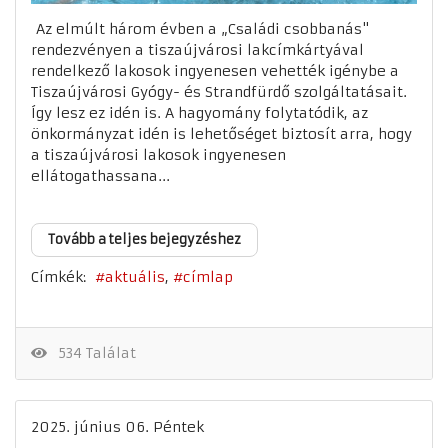
Az elmúlt három évben a „Családi csobbanás"
rendezvényen a tiszaújvárosi lakcímkártyával
rendelkező lakosok ingyenesen vehették igénybe a
Tiszaújvárosi Gyógy- és Strandfürdő szolgáltatásait.
Így lesz ez idén is. A hagyomány folytatódik, az
önkormányzat idén is lehetőséget biztosít arra, hogy
a tiszaújvárosi lakosok ingyenesen
ellátogathassana...
Tovább a teljes bejegyzéshez
Címkék:
aktuális
címlap
534 Találat
2025. június 06. Péntek