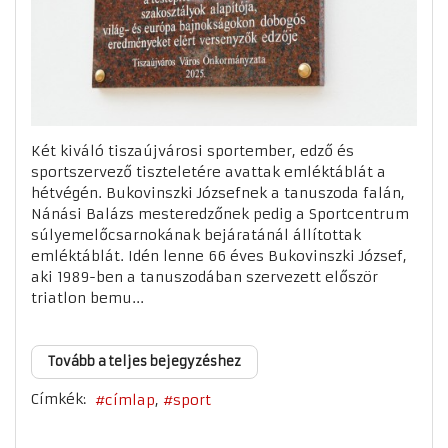
Két kiváló tiszaújvárosi sportember, edző és
sportszervező tiszteletére avattak emléktáblát a
hétvégén. Bukovinszki Józsefnek a tanuszoda falán,
Nánási Balázs mesteredzőnek pedig a Sportcentrum
súlyemelőcsarnokának bejáratánál állítottak
emléktáblát. Idén lenne 66 éves Bukovinszki József,
aki 1989-ben a tanuszodában szervezett először
triatlon bemu...
Tovább a teljes bejegyzéshez
Címkék:
címlap
sport