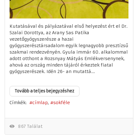
Kutatásával és pályázatával első helyezést ért el Dr.
Szalai Dorottya, az Arany Sas Patika
vezetőgyógyszerésze a hazai
gyógyszerésztársadalom egyik legnagyobb presztízsű
szakmai rendezvényén. Gyula immár 60. alkalommal
adott otthont a Rozsnyay Mátyás Emlékversenynek,
ahová az ország minden tájáról érkeztek fiatal
gyógyszerészek. Idén 26- an mutattá...
Tovább a teljes bejegyzéshez
Címkék:
címlap
sokféle
867 Találat