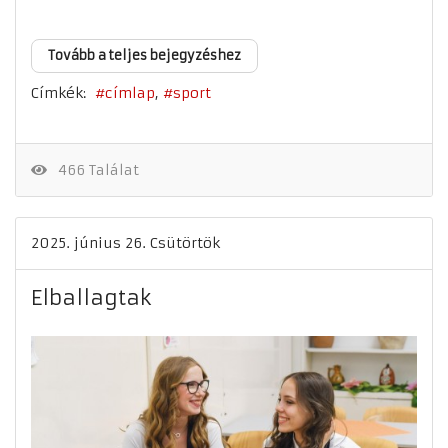
Tovább a teljes bejegyzéshez
Címkék:
címlap
sport
466 Találat
2025. június 26. Csütörtök
Elballagtak