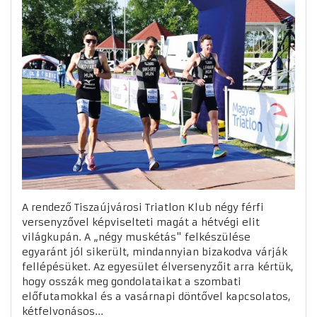
A rendező Tiszaújvárosi Triatlon Klub négy férfi
versenyzővel képviselteti magát a hétvégi elit
világkupán. A „négy muskétás" felkészülése
egyaránt jól sikerült, mindannyian bizakodva várják
fellépésüket. Az egyesület élversenyzőit arra kértük,
hogy osszák meg gondolataikat a szombati
előfutamokkal és a vasárnapi döntővel kapcsolatos,
kétfelvonásos...