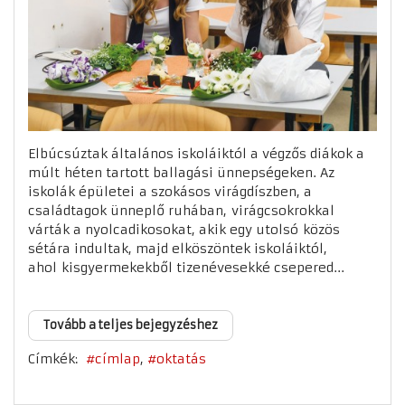
Elbúcsúztak általános iskoláiktól a végzős diákok a
múlt héten tartott ballagási ünnepségeken. Az
iskolák épületei a szokásos virágdíszben, a
családtagok ünneplő ruhában, virágcsokrokkal
várták a nyolcadikosokat, akik egy utolsó közös
sétára indultak, majd elköszöntek iskoláiktól,
ahol kisgyermekekből tizenévesekké csepered...
Tovább a teljes bejegyzéshez
Címkék:
címlap
oktatás