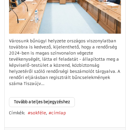
Városunk bűnügyi helyzete országos viszonylatban
továbbra is kedvező, kijelenthető, hogy a rendőrség
2024-ben is magas színvonalon végezte
tevékenységét, látta el feladatát - állapította meg a
képviselő-testület a közrend, közbiztonság
helyzetéről szóló rendőrségi beszámolót tárgyalva. A
rendőri eljárásban regisztrált bűncselekmények
száma Tiszaújv...
Tovább a teljes bejegyzéshez
Címkék:
sokféle
címlap