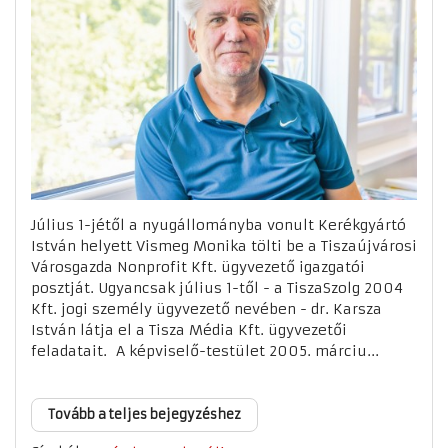
Július 1-jétől a nyugállományba vonult Kerékgyártó
István helyett Vismeg Monika tölti be a Tiszaújvárosi
Városgazda Nonprofit Kft. ügyvezető igazgatói
posztját. Ugyancsak július 1-től - a TiszaSzolg 2004
Kft. jogi személy ügyvezető nevében - dr. Karsza
István látja el a Tisza Média Kft. ügyvezetői
feladatait. A képviselő-testület 2005. márciu...
Tovább a teljes bejegyzéshez