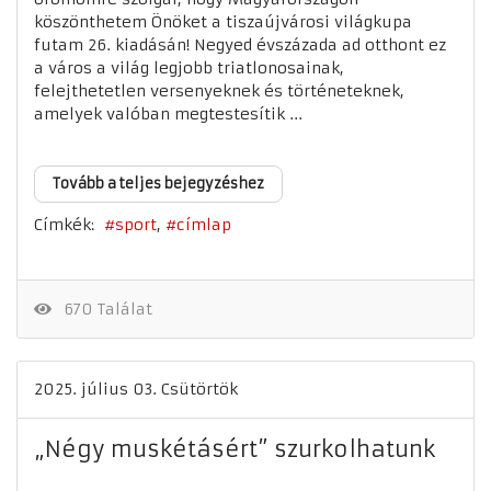
köszönthetem Önöket a tiszaújvárosi világkupa
futam 26. kiadásán! Negyed évszázada ad otthont ez
a város a világ legjobb triatlonosainak,
felejthetetlen versenyeknek és történeteknek,
amelyek valóban megtestesítik ...
Tovább a teljes bejegyzéshez
Címkék:
sport
címlap
670 Találat
2025. július 03. Csütörtök
„Négy muskétásért” szurkolhatunk