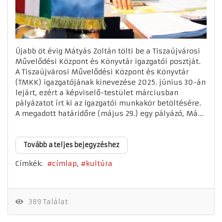
Újabb öt évig Mátyás Zoltán tölti be a Tiszaújvárosi
Művelődési Központ és Könyvtár igazgatói posztját.
A Tiszaújvárosi Művelődési Központ és Könyvtár
(TMKK) igazgatójának kinevezése 2025. június 30-án
lejárt, ezért a képviselő-testület márciusban
pályázatot írt ki az igazgatói munkakör betöltésére.
A megadott határidőre (május 29.) egy pályázó, Má...
Tovább a teljes bejegyzéshez
Címkék:
címlap
kultúra
389 Találat