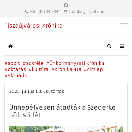
+36 (49) 341-844
kronika@tiszatv.hu
Tiszaújvárosi Krónika
Home
Search
sport
sokféle
Önkormányzati Krónika
oktatás
kultúra
Krónika 40!
címlap
aktuális
2025. július 03. Csütörtök
Ünnepélyesen átadták a Szederke
Bölcsődét