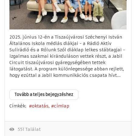
2025. június 12-én a Tiszaújvárosi Széchenyi István
Általános Iskola médiás diákjai - a Rádió Aktív
Sulirádió és a Rólunk Szól diáklap lelkes stábtagjai -
izgalmas szakmai kiránduláson vettek részt, a Jabil
Circuit tiszaújvárosi gyáregységében tettek
látogatást. A program különlegessége abban rejlett,
hogy ezúttal a Jabil kommunikációs csapata hívt...
Tovább a teljes bejegyzéshez
Címkék:
oktatás
címlap
551 Találat