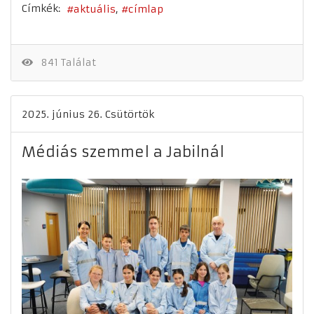
Címkék:
aktuális
címlap
841 Találat
2025. június 26. Csütörtök
Médiás szemmel a Jabilnál