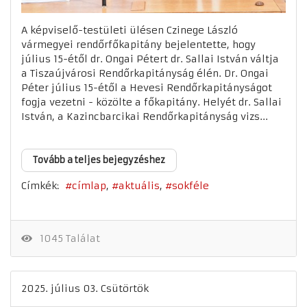
A képviselő-testületi ülésen Czinege László
vármegyei rendőrfőkapitány bejelentette, hogy
július 15-étől dr. Ongai Pétert dr. Sallai István váltja
a Tiszaújvárosi Rendőrkapitányság élén. Dr. Ongai
Péter július 15-étől a Hevesi Rendőrkapitányságot
fogja vezetni - közölte a főkapitány. Helyét dr. Sallai
István, a Kazincbarcikai Rendőrkapitányság vizs...
Tovább a teljes bejegyzéshez
Címkék:
címlap
aktuális
sokféle
1045 Találat
2025. július 03. Csütörtök