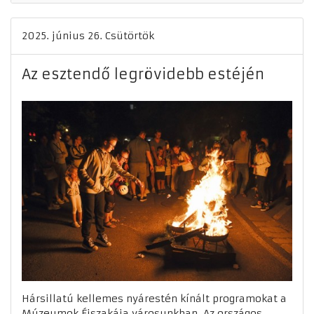
2025. június 26. Csütörtök
Az esztendő legrövidebb estéjén
Hársillatú kellemes nyárestén kínált programokat a
Múzeumok Éjszakája városunkban. Az országos