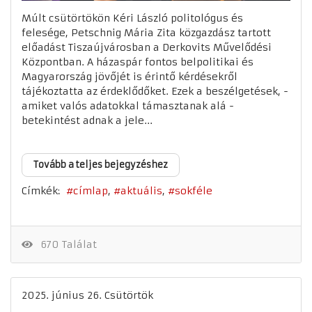
Múlt csütörtökön Kéri László politológus és
felesége, Petschnig Mária Zita közgazdász tartott
előadást Tiszaújvárosban a Derkovits Művelődési
Központban. A házaspár fontos belpolitikai és
Magyarország jövőjét is érintő kérdésekről
tájékoztatta az érdeklődőket. Ezek a beszélgetések, -
amiket valós adatokkal támasztanak alá -
betekintést adnak a jele...
Tovább a teljes bejegyzéshez
Címkék:
címlap
aktuális
sokféle
670 Találat
2025. június 26. Csütörtök