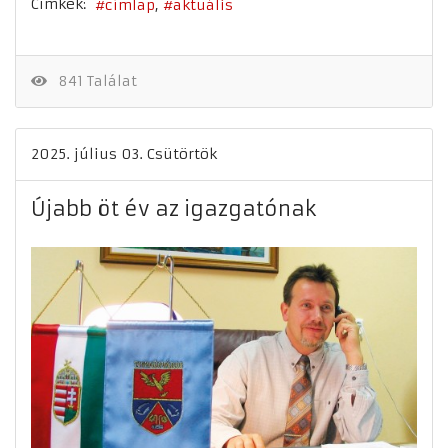
Címkék:
címlap
aktuális
841 Találat
2025. július 03. Csütörtök
Újabb öt év az igazgatónak