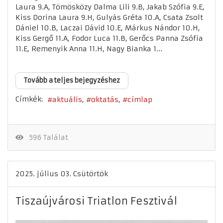
Laura 9.A, Tömösközy Dalma Lili 9.B, Jakab Szófia 9.E,
Kiss Dorina Laura 9.H, Gulyás Gréta 10.A, Csata Zsolt
Dániel 10.B, Laczai Dávid 10.E, Márkus Nándor 10.H,
Kiss Gergő 11.A, Fodor Luca 11.B, Gerőcs Panna Zsófia
11.E, Remenyik Anna 11.H, Nagy Bianka 1...
Tovább a teljes bejegyzéshez
Címkék:
aktuális
oktatás
címlap
596 Találat
2025. július 03. Csütörtök
Tiszaújvárosi Triatlon Fesztivál