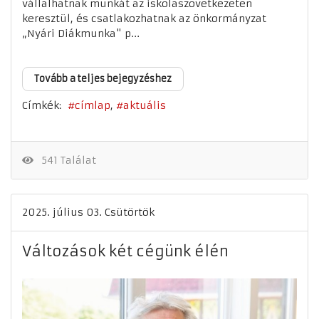
vállalhatnak munkát az iskolaszövetkezeten
keresztül, és csatlakozhatnak az önkormányzat
„Nyári Diákmunka" p...
Tovább a teljes bejegyzéshez
Címkék:
címlap
aktuális
541 Találat
2025. július 03. Csütörtök
Változások két cégünk élén