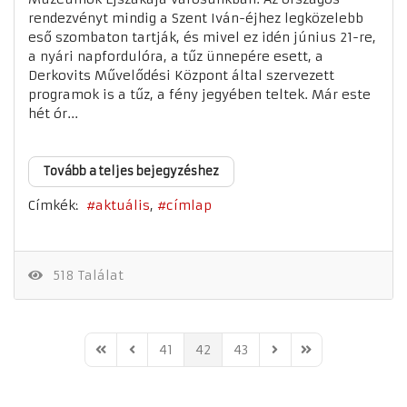
rendezvényt mindig a Szent Iván-éjhez legközelebb
eső szombaton tartják, és mivel ez idén június 21-re,
a nyári napfordulóra, a tűz ünnepére esett, a
Derkovits Művelődési Központ által szervezett
programok is a tűz, a fény jegyében teltek. Már este
hét ór...
Tovább a teljes bejegyzéshez
Címkék:
aktuális
címlap
518 Találat
41
42
43
First Page
Previous Page
Next Page
Last Page