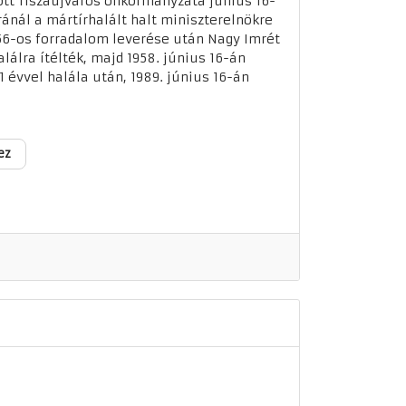
t Tiszaújváros önkormányzata június 16-
ránál a mártírhalált halt miniszterelnökre
'56-os forradalom leverése után Nagy Imrét
lálra ítélték, majd 1958. június 16-án
1 évvel halála után, 1989. június 16-án
ez