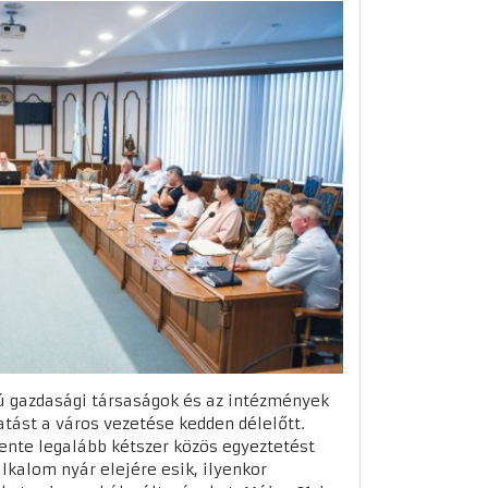
ú gazdasági társaságok és az intézmények
atást a város vezetése kedden délelőtt.
vente legalább kétszer közös egyeztetést
 alkalom nyár elejére esik, ilyenkor