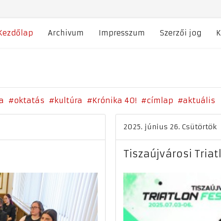
Kezdőlap
Archivum
Impresszum
Szerzői jog
K
a
oktatás
kultúra
Krónika 40!
címlap
aktuális
2025. június 26. Csütörtök
Tiszaújvárosi Triat