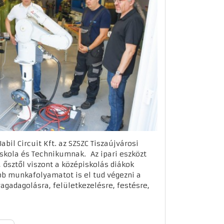
bil Circuit Kft. az SZSZC Tiszaújvárosi
skola és Technikumnak. Az ipari eszközt
 ősztől viszont a középiskolás diákok
bb munkafolyamatot is el tud végezni a
agadagolásra, felületkezelésre, festésre,