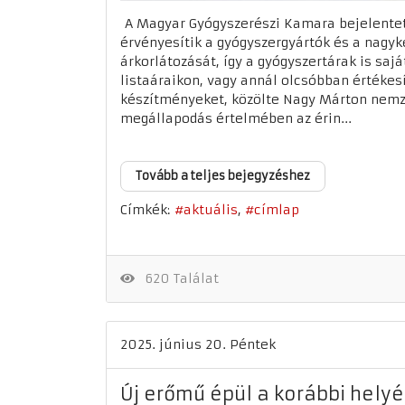
A Magyar Gyógyszerészi Kamara bejelentett
érvényesítik a gyógyszergyártók és a nagy
árkorlátozását, így a gyógyszertárak is saj
listaáraikon, vagy annál olcsóbban értékesí
készítményeket, közölte Nagy Márton nemz
megállapodás értelmében az érin...
Tovább a teljes bejegyzéshez
Címkék:
aktuális
címlap
620 Találat
2025. június 20. Péntek
Új erőmű épül a korábbi hely