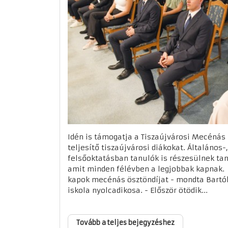
Idén is támogatja a Tiszaújvárosi Mecénás 
teljesítő tiszaújvárosi diákokat. Általános-
felsőoktatásban tanulók is részesülnek ta
amit minden félévben a legjobbak kapnak.
kapok mecénás ösztöndíjat - mondta Bart
iskola nyolcadikosa. - Először ötödik...
Tovább a teljes bejegyzéshez