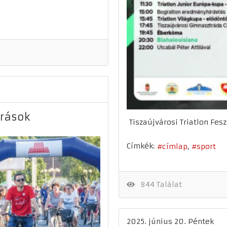
árások
Tiszaújvárosi Triatlon Fesz
Címkék:
címlap
sport
844 Találat
2025. június 20. Péntek