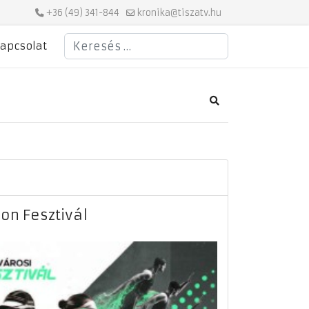
+36 (49) 341-844
kronika@tiszatv.hu
Keresés
apcsolat
Search
lon Fesztivál