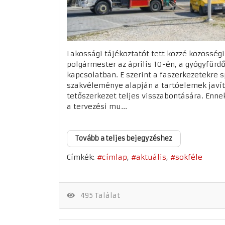
Lakossági tájékoztatót tett közzé közösségi
polgármester az április 10-én, a gyógyfürdő
kapcsolatban. E szerint a faszerkezetekre s
szakvéleménye alapján a tartóelemek javít
tetőszerkezet teljes visszabontására. Enn
a tervezési mu...
Tovább a teljes bejegyzéshez
Címkék:
címlap
aktuális
sokféle
495 Találat