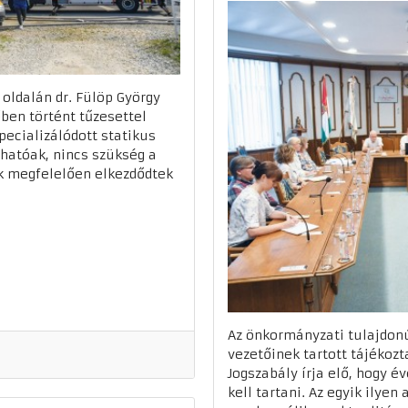
 oldalán dr. Fülöp György
ben történt tűzesettel
pecializálódott statikus
hatóak, nincs szükség a
ek megfelelően elkezdődtek
Az önkormányzati tulajdon
vezetőinek tartott tájékozt
Jogszabály írja elő, hogy é
kell tartani. Az egyik ilyen