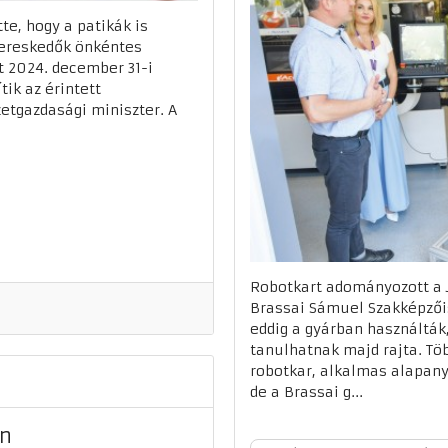
e, hogy a patikák is
kereskedők önkéntes
át 2024. december 31-i
tik az érintett
etgazdasági miniszter. A
Robotkart adományozott a Ja
Brassai Sámuel Szakképzői
eddig a gyárban használták,
tanulhatnak majd rajta. Tö
robotkar, alkalmas alapany
de a Brassai g...
én