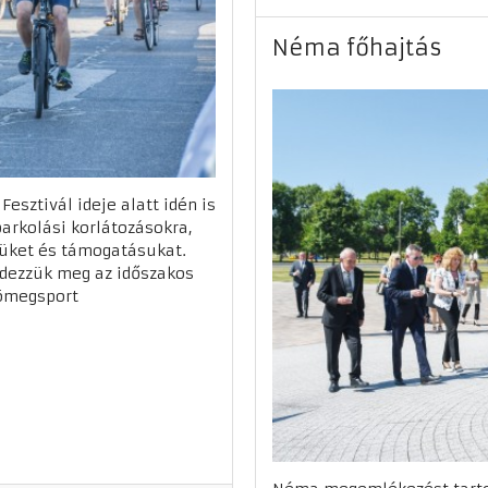
Néma főhajtás
Fesztivál ideje alatt idén is
parkolási korlátozásokra,
süket és támogatásukat.
endezzük meg az időszakos
tömegsport