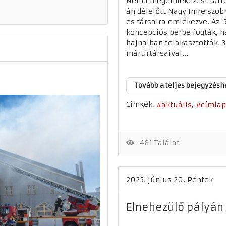
Néma megemlékezést tartot
án délelőtt Nagy Imre szob
és társaira emlékezve. Az 
koncepciós perbe fogták, ha
hajnalban felakasztották. 3
mártírtársaival...
Tovább a teljes bejegyzésh
Címkék:
aktuális
címlap
481 Találat
2025. június 20. Péntek
Elnehezülő pályán