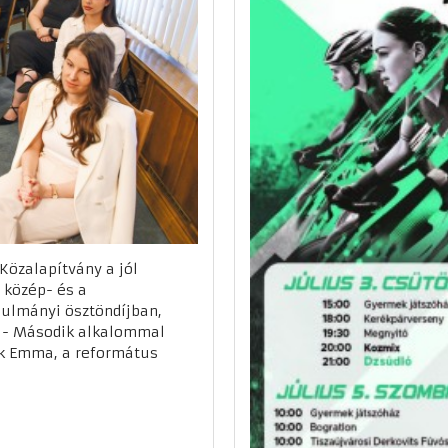
Közalapítvány a jól
, közép- és a
nulmányi ösztöndíjban,
 - Második alkalommal
ók Emma, a református