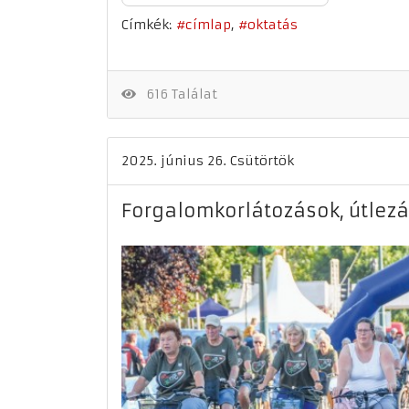
Címkék:
címlap
oktatás
616 Találat
2025. június 26. Csütörtök
Forgalomkorlátozások, útlez