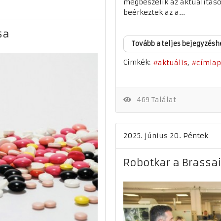
megbeszélik az aktualitáso
beérkeztek az a...
sa
Tovább a teljes bejegyzésh
Címkék:
aktuális
címlap
469 Találat
2025. június 20. Péntek
Robotkar a Brassa