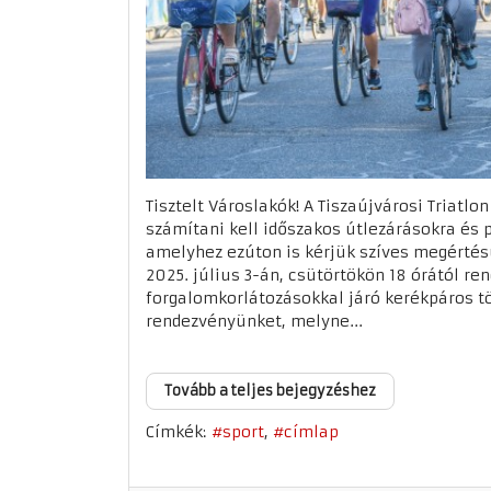
Tisztelt Városlakók! A Tiszaújvárosi Triatlon 
számítani kell időszakos útlezárásokra és 
amelyhez ezúton is kérjük szíves megérté
2025. július 3-án, csütörtökön 18 órától r
forgalomkorlátozásokkal járó kerékpáros 
rendezvényünket, melyne...
Tovább a teljes bejegyzéshez
Címkék:
sport
címlap