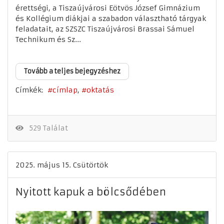
érettségi, a Tiszaújvárosi Eötvös József Gimnázium
és Kollégium diákjai a szabadon választható tárgyak
feladatait, az SZSZC Tiszaújvárosi Brassai Sámuel
Technikum és Sz...
Tovább a teljes bejegyzéshez
Címkék:
címlap
oktatás
529 Találat
2025. május 15. Csütörtök
Nyitott kapuk a bölcsődében