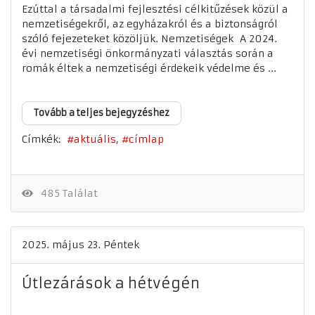
Ezúttal a társadalmi fejlesztési célkitűzések közül a
nemzetiségekről, az egyházakról és a biztonságról
szóló fejezeteket közöljük. Nemzetiségek A 2024.
évi nemzetiségi önkormányzati választás során a
romák éltek a nemzetiségi érdekeik védelme és ...
Tovább a teljes bejegyzéshez
Címkék:
aktuális
címlap
485 Találat
2025. május 23. Péntek
Útlezárások a hétvégén