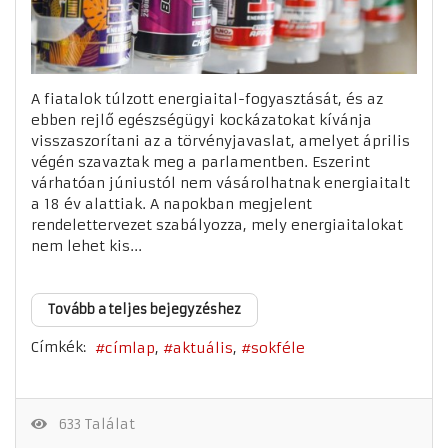
A fiatalok túlzott energiaital-fogyasztását, és az
ebben rejlő egészségügyi kockázatokat kívánja
visszaszorítani az a törvényjavaslat, amelyet április
végén szavaztak meg a parlamentben. Eszerint
várhatóan júniustól nem vásárolhatnak energiaitalt
a 18 év alattiak. A napokban megjelent
rendelettervezet szabályozza, mely energiaitalokat
nem lehet kis...
Tovább a teljes bejegyzéshez
Címkék:
címlap
aktuális
sokféle
633 Találat