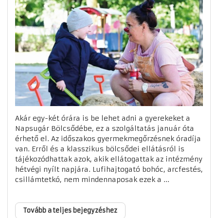
Akár egy-két órára is be lehet adni a gyerekeket a
Napsugár Bölcsődébe, ez a szolgáltatás január óta
érhető el. Az időszakos gyermekmegőrzésnek óradíja
van. Erről és a klasszikus bölcsődei ellátásról is
tájékozódhattak azok, akik ellátogattak az intézmény
hétvégi nyílt napjára. Lufihajtogató bohóc, arcfestés,
csillámtetkó, nem mindennaposak ezek a ...
Tovább a teljes bejegyzéshez