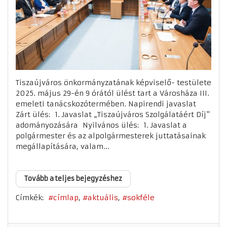
Tiszaújváros önkormányzatának képviselő- testülete
2025. május 29-én 9 órától ülést tart a Városháza III.
emeleti tanácskozótermében. Napirendi javaslat
Zárt ülés: 1. Javaslat „Tiszaújváros Szolgálatáért Díj"
adományozására Nyilvános ülés: 1. Javaslat a
polgármester és az alpolgármesterek juttatásainak
megállapítására, valam...
Tovább a teljes bejegyzéshez
Címkék:
címlap
aktuális
sokféle