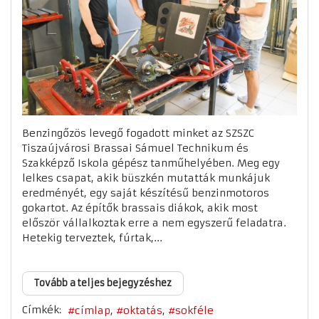
Benzingőzös levegő fogadott minket az SZSZC
Tiszaújvárosi Brassai Sámuel Technikum és
Szakképző Iskola gépész tanműhelyében. Meg egy
lelkes csapat, akik büszkén mutatták munkájuk
eredményét, egy saját készítésű benzinmotoros
gokartot. Az építők brassais diákok, akik most
először vállalkoztak erre a nem egyszerű feladatra.
Hetekig terveztek, fúrtak,...
Tovább a teljes bejegyzéshez
Címkék:
címlap
oktatás
sokféle