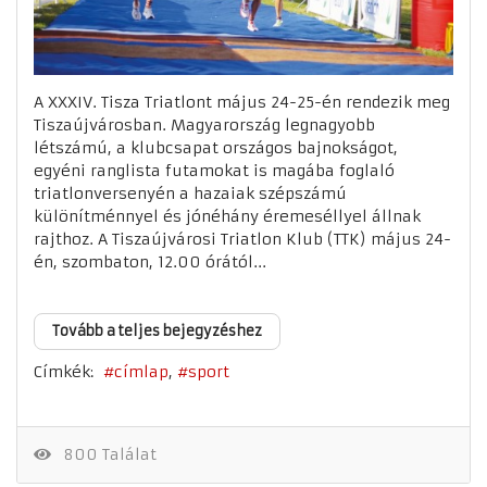
A XXXIV. Tisza Triatlont május 24-25-én rendezik meg
Tiszaújvárosban. Magyarország legnagyobb
létszámú, a klubcsapat országos bajnokságot,
egyéni ranglista futamokat is magába foglaló
triatlonversenyén a hazaiak szépszámú
különítménnyel és jónéhány éremeséllyel állnak
rajthoz. A Tiszaújvárosi Triatlon Klub (TTK) május 24-
én, szombaton, 12.00 órától...
Tovább a teljes bejegyzéshez
Címkék:
címlap
sport
800 Találat