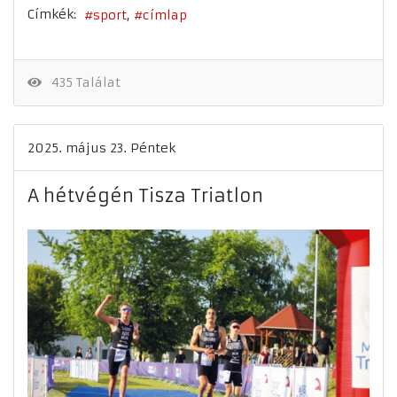
Címkék:
sport
címlap
435 Találat
2025. május 23. Péntek
A hétvégén Tisza Triatlon