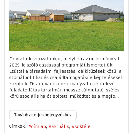
Folytatjuk sorozatunkat, melyben az önkormányzat
2029-ig szóló gazdasági programját ismertetjük.
Ezúttal a társadalmi fejlesztési célkitűzések közül a
szociálpolitikai és családtámogatási elképzeléseket
közöljük. Tiszaújváros önkormányzata a kötelező
feladatellátás tartalmán messze túlmutató, széles
körű szociális hálót épített, működtet és a megfo...
Tovább a teljes bejegyzéshez
Címkék:
címlap
aktuális
sokféle