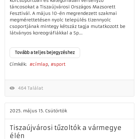
korcsoportban és kategóriában versenyző
táncosokat a Tiszaújvárosi Országos Mazsorett
Fesztivál. A május 10-én megrendezett szakmai
megmérettetésen nyolc település tizennyolc
csoportjának mintegy kétszáz tagja mutatkozott be
látványos koreográfiákkal a Sp...
Tovább a teljes bejegyzéshez
Címkék:
címlap
sport
464 Találat
2025. május 15. Csütörtök
Tiszaújvárosi tűzoltók a vármegye
élén