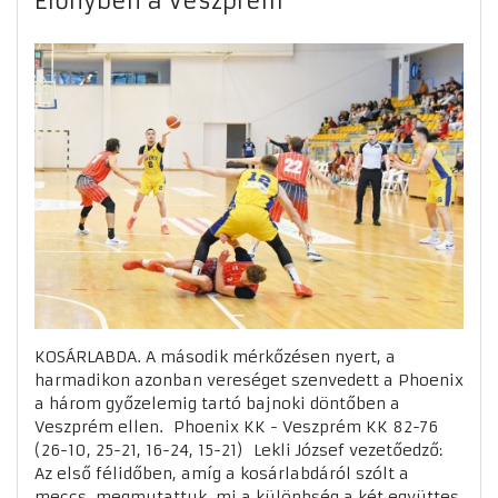
Előnyben a Veszprém
KOSÁRLABDA. A második mérkőzésen nyert, a
harmadikon azonban vereséget szenvedett a Phoenix
a három győzelemig tartó bajnoki döntőben a
Veszprém ellen. Phoenix KK - Veszprém KK 82-76
(26-10, 25-21, 16-24, 15-21) Lekli József vezetőedző:
Az első félidőben, amíg a kosárlabdáról szólt a
meccs, megmutattuk, mi a különbség a két együttes