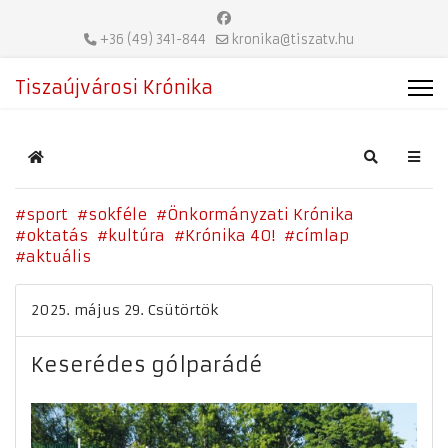
+36 (49) 341-844
kronika@tiszatv.hu
Tiszaújvárosi Krónika
Home
Search
sport
sokféle
Önkormányzati Krónika
oktatás
kultúra
Krónika 40!
címlap
aktuális
2025. május 29. Csütörtök
Keserédes gólparádé