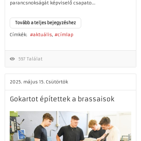
parancsnokságát képviselő csapato...
Tovább a teljes bejegyzéshez
Címkék:
aktuális
címlap
597 Találat
2025. május 15. Csütörtök
Gokartot építettek a brassaisok