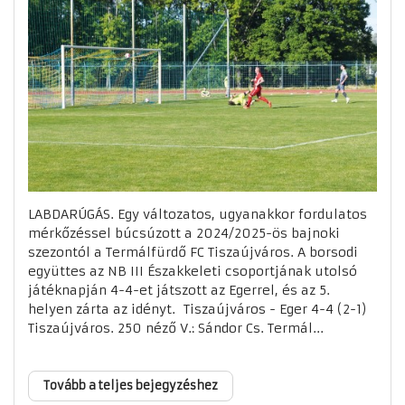
LABDARÚGÁS. Egy változatos, ugyanakkor fordulatos
mérkőzéssel búcsúzott a 2024/2025-ös bajnoki
szezontól a Termálfürdő FC Tiszaújváros. A borsodi
együttes az NB III Északkeleti csoportjának utolsó
játéknapján 4-4-et játszott az Egerrel, és az 5.
helyen zárta az idényt. Tiszaújváros - Eger 4-4 (2-1)
Tiszaújváros. 250 néző V.: Sándor Cs. Termál...
Tovább a teljes bejegyzéshez