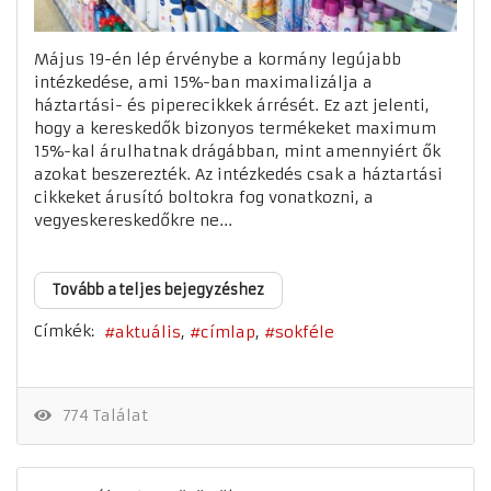
Május 19-én lép érvénybe a kormány legújabb
intézkedése, ami 15%-ban maximalizálja a
háztartási- és piperecikkek árrését. Ez azt jelenti,
hogy a kereskedők bizonyos termékeket maximum
15%-kal árulhatnak drágábban, mint amennyiért ők
azokat beszerezték. Az intézkedés csak a háztartási
cikkeket árusító boltokra fog vonatkozni, a
vegyeskereskedőkre ne...
Tovább a teljes bejegyzéshez
Címkék:
aktuális
címlap
sokféle
774 Találat