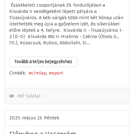
Északkeleti csoportjának 29. fordulójában a
Kisvárda II vendégeként lépett pályára a
Tiszaújváros. A kék-sárgák több mint két hónap után
ízlelhették meg újra a győzelem ízét, és sikerükkel
előre léptek a 4. helyre. Kisvárda II - Tiszaújváros 1-
2 (0-0) Kisvárda MG II: Hrabina - Czérna (Ötvös G.,
70.), Kozacsuk, Rubus, Abdullahi, Si...
Tovább a teljes bejegyzéshez
Címkék:
címlap
sport
497 Találat
2025. május 23. Péntek