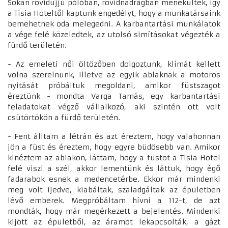
Sokan rövidujjú pólóban, rövidnadrágban menekültek, így
a Tisia Hoteltől kaptunk engedélyt, hogy a munkatársaink
bemehetnek oda melegedni. A karbantartási munkálatok
a vége felé közeledtek, az utolsó simításokat végezték a
fürdő területén.
- Az emeleti női öltözőben dolgoztunk, klímát kellett
volna szerelnünk, illetve az egyik ablaknak a motoros
nyitását próbáltuk megoldani, amikor füstszagot
éreztünk - mondta Varga Tamás, egy karbantartási
feladatokat végző vállalkozó, aki szintén ott volt
csütörtökön a fürdő területén.
- Fent álltam a létrán és azt éreztem, hogy valahonnan
jön a füst és éreztem, hogy egyre büdösebb van. Amikor
kinéztem az ablakon, láttam, hogy a füstöt a Tisia Hotel
felé viszi a szél, akkor lementünk és láttuk, hogy égő
fadarabok esnek a medencetérbe. Ekkor már mindenki
meg volt ijedve, kiabáltak, szaladgáltak az épületben
lévő emberek. Megpróbáltam hívni a 112-t, de azt
mondták, hogy már megérkezett a bejelentés. Mindenki
kijött az épületből, az áramot lekapcsolták, a gázt