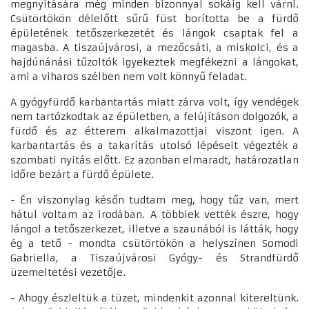
megnyitására még minden bizonnyal sokáig kell várni.
Csütörtökön délelőtt sűrű füst borította be a fürdő
épületének tetőszerkezetét és lángok csaptak fel a
magasba. A tiszaújvárosi, a mezőcsáti, a miskolci, és a
hajdúnánási tűzoltók igyekeztek megfékezni a lángokat,
ami a viharos szélben nem volt könnyű feladat.
A gyógyfürdő karbantartás miatt zárva volt, így vendégek
nem tartózkodtak az épületben, a felújításon dolgozók, a
fürdő és az étterem alkalmazottjai viszont igen. A
karbantartás és a takarítás utolsó lépéseit végezték a
szombati nyitás előtt. Ez azonban elmaradt, határozatlan
időre bezárt a fürdő épülete.
- Én viszonylag későn tudtam meg, hogy tűz van, mert
hátul voltam az irodában. A többiek vették észre, hogy
lángol a tetőszerkezet, illetve a szaunából is látták, hogy
ég a tető - mondta csütörtökön a helyszínen Somodi
Gabriella, a Tiszaújvárosi Gyógy- és Strandfürdő
üzemeltetési vezetője.
- Ahogy észleltük a tüzet, mindenkit azonnal kitereltünk.