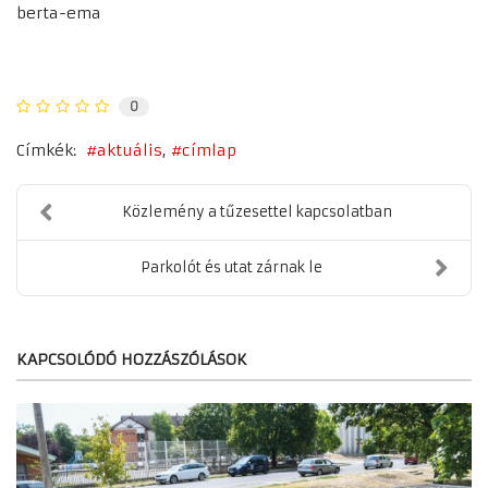
berta-ema
0
Címkék:
aktuális
címlap
Közlemény a tűzesettel kapcsolatban
Parkolót és utat zárnak le
KAPCSOLÓDÓ HOZZÁSZÓLÁSOK