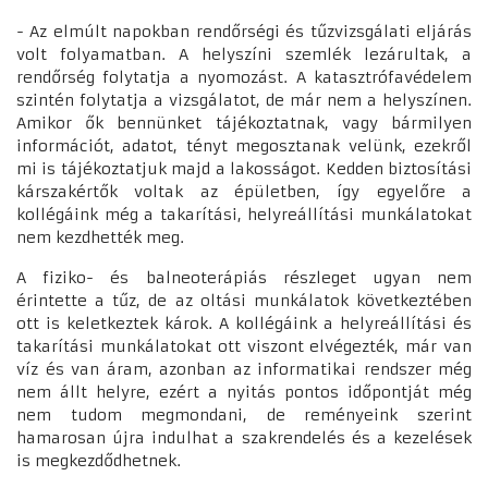
- Az elmúlt napokban rendőrségi és tűzvizsgálati eljárás
volt folyamatban. A helyszíni szemlék lezárultak, a
rendőrség folytatja a nyomozást. A katasztrófavédelem
szintén folytatja a vizsgálatot, de már nem a helyszínen.
Amikor ők bennünket tájékoztatnak, vagy bármilyen
információt, adatot, tényt megosztanak velünk, ezekről
mi is tájékoztatjuk majd a lakosságot. Kedden biztosítási
kárszakértők voltak az épületben, így egyelőre a
kollégáink még a takarítási, helyreállítási munkálatokat
nem kezdhették meg.
A fiziko- és balneoterápiás részleget ugyan nem
érintette a tűz, de az oltási munkálatok következtében
ott is keletkeztek károk. A kollégáink a helyreállítási és
takarítási munkálatokat ott viszont elvégezték, már van
víz és van áram, azonban az informatikai rendszer még
nem állt helyre, ezért a nyitás pontos időpontját még
nem tudom megmondani, de reményeink szerint
hamarosan újra indulhat a szakrendelés és a kezelések
is megkezdődhetnek.