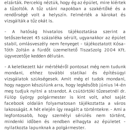
elzárták. Percekig néztük, hogy ég az épület, mire kiértek
a tűzoltók. A tűz utáni napokban a szakértőké és a
rendőrségé volt a helyszín. Felmérték a károkat és
vizsgálták a tűz okát is.
- A hatóság hivatalos tájékoztatása szerint a
tetőszerkezet 45 százaléka sérült, ugyanakkor az épület
stabil, omlásveszély nem fenyeget - tájékoztatott Kósa-
Tóth Zoltán a fürdőt üzemeltető TiszaSzolg 2004 Kft.
ügyvezetője kedden délután.
- A keletkezett kár mértékéről pontosat még nem tudunk
mondani, ehhez további statikai és építésügyi
vizsgálatok szükségesek. Amit még el tudok mondani,
hogy nagyon készülünk arra, hogy legkésőbb június 14-én
meg tudjuk nyitni a strandot. A csütörtöki tűzesetnél dr.
Fülöp György polgármester is kint volt, ahol saját
facebook oldalán folyamatosan tájékoztatta a város
lakosságát. A hét elején így reagált a történtekre: - Ami a
legfontosabb, hogy személyi sérülés nem történt,
mindenki időben és rendben elhagyta az épületet -
nyilatkozta lapunknak a polgármester.