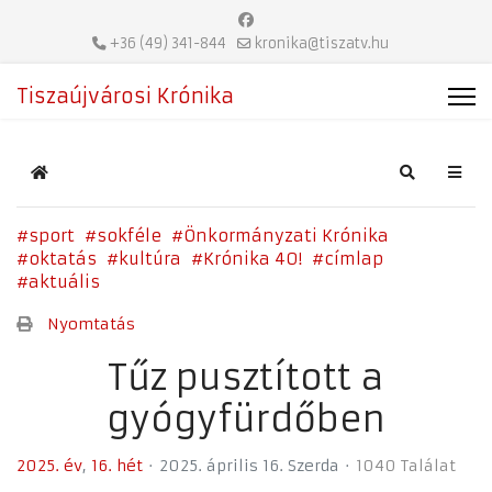
+36 (49) 341-844
kronika@tiszatv.hu
Tiszaújvárosi Krónika
Home
Search
sport
sokféle
Önkormányzati Krónika
oktatás
kultúra
Krónika 40!
címlap
aktuális
Nyomtatás
Tűz pusztított a
gyógyfürdőben
2025. év
16. hét
2025. április 16. Szerda
1040 Találat