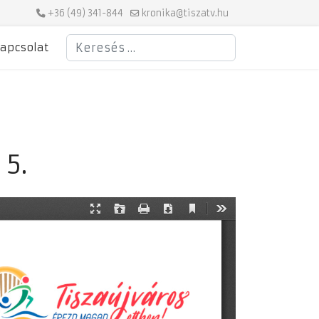
+36 (49) 341-844
kronika@tiszatv.hu
Keresés
apcsolat
 5.