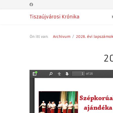
Tiszaújvárosi Krónika
Ön itt van:
Archivum
2026. évi lapszámo
20