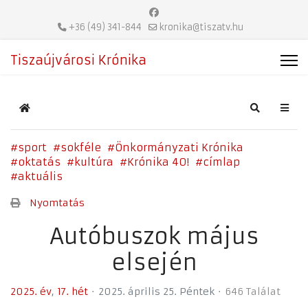
+36 (49) 341-844
kronika@tiszatv.hu
Tiszaújvárosi Krónika
Home
Search
sport
sokféle
Önkormányzati Krónika
oktatás
kultúra
Krónika 40!
címlap
aktuális
Nyomtatás
Autóbuszok május
elsején
2025. év
17. hét
2025. április 25. Péntek
646 Találat