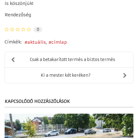
is köszönjük!
Rendezőség
0
Címkék:
aktuális
címlap
Csak a betakarított termés a biztos termés
Ki a mester két keréken?
KAPCSOLÓDÓ HOZZÁSZÓLÁSOK