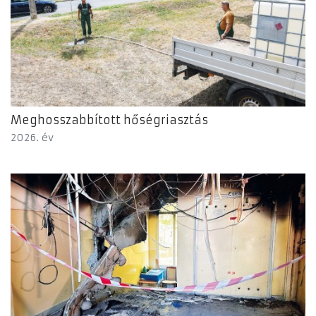
Meghosszabbított hőségriasztás
2026. év