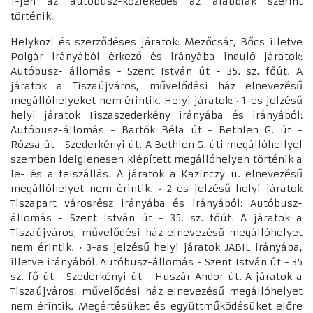
1-jén az autóbusz-közlekedés az alábbiak szerint
történik:
Helyközi és szerződéses járatok: Mezőcsát, Bőcs illetve
Polgár irányából érkező és irányába induló járatok:
Autóbusz- állomás - Szent István út - 35. sz. főút. A
járatok a Tiszaújváros, művelődési ház elnevezésű
megállóhelyeket nem érintik. Helyi járatok: • 1-es jelzésű
helyi járatok Tiszaszederkény irányába és irányából:
Autóbusz-állomás - Bartók Béla út - Bethlen G. út -
Rózsa út - Szederkényi út. A Bethlen G. úti megállóhellyel
szemben ideiglenesen kiépített megállóhelyen történik a
le- és a felszállás. A járatok a Kazinczy u. elnevezésű
megállóhelyet nem érintik. • 2-es jelzésű helyi járatok
Tiszapart városrész irányába és irányából: Autóbusz-
állomás - Szent István út - 35. sz. főút. A járatok a
Tiszaújváros, művelődési ház elnevezésű megállóhelyet
nem érintik. • 3-as jelzésű helyi járatok JABIL irányába,
illetve irányából: Autóbusz-állomás - Szent István út - 35
sz. fő út - Szederkényi út - Huszár Andor út. A járatok a
Tiszaújváros, művelődési ház elnevezésű megállóhelyet
nem érintik. Megértésüket és együttműködésüket előre