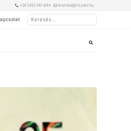
+36 (49) 341-844
kronika@tiszatv.hu
Keresés
apcsolat
Search