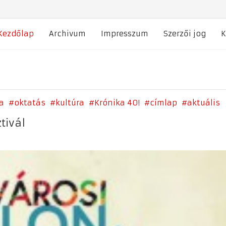
Kezdőlap
Archivum
Impresszum
Szerzői jog
K
a
oktatás
kultúra
Krónika 40!
címlap
aktuális
tivál