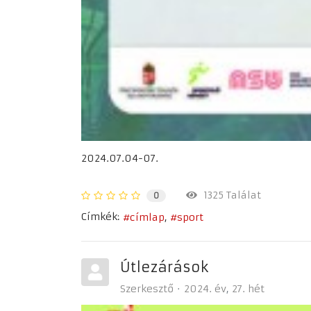
2024.07.04-07.
1325 Találat
0
Címkék:
címlap
sport
Útlezárások
Szerkesztő
2024. év
27. hét