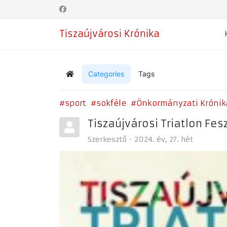
Tiszaújvárosi Krónika
Categories
Tags
Home
sport
sokféle
Önkormányzati Krónik
Tiszaújvárosi Triatlon Fesz
Szerkesztő
2024. év
27. hét