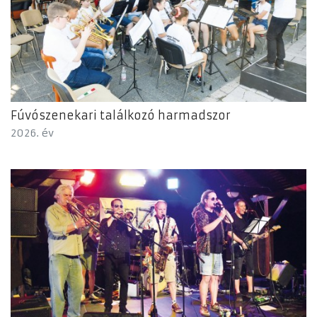
Fúvószenekari találkozó harmadszor
2026. év