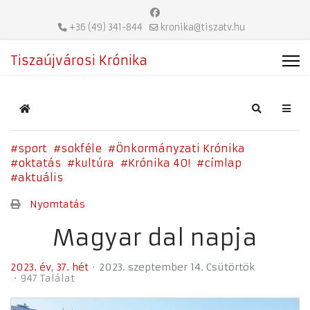
+36 (49) 341-844
kronika@tiszatv.hu
Tiszaújvárosi Krónika
Home
Search
sport
sokféle
Önkormányzati Krónika
oktatás
kultúra
Krónika 40!
címlap
aktuális
Nyomtatás
Magyar dal napja
2023. év
37. hét
2023. szeptember 14. Csütörtök
947 Találat