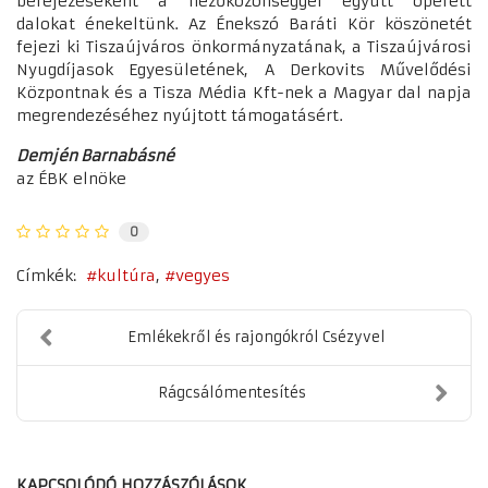
befejezéseként a nézőközönséggel együtt operett
dalokat énekeltünk. Az Énekszó Baráti Kör köszönetét
fejezi ki Tiszaújváros önkormányzatának, a Tiszaújvárosi
Nyugdíjasok Egyesületének, A Derkovits Művelődési
Központnak és a Tisza Média Kft-nek a Magyar dal napja
megrendezéséhez nyújtott támogatásért.
Demjén Barnabásné
az ÉBK elnöke
0
Címkék:
kultúra
vegyes
Emlékekről és rajongókról Csézyvel
Rágcsálómentesítés
KAPCSOLÓDÓ HOZZÁSZÓLÁSOK