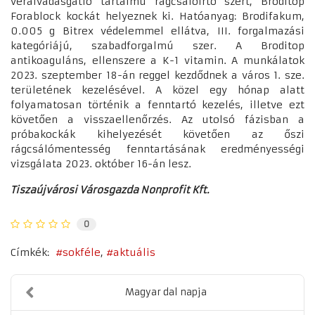
véralvadásgátló tartalmú rágcsálóirtó szert, Broditop
Forablock kockát helyeznek ki. Hatóanyag: Brodifakum,
0.005 g Bitrex védelemmel ellátva, III. forgalmazási
kategóriájú, szabadforgalmú szer. A Broditop
antikoaguláns, ellenszere a K-1 vitamin. A munkálatok
2023. szeptember 18-án reggel kezdődnek a város 1. sze.
területének kezelésével. A közel egy hónap alatt
folyamatosan történik a fenntartó kezelés, illetve ezt
követően a visszaellenőrzés. Az utolsó fázisban a
próbakockák kihelyezését követően az őszi
rágcsálómentesség fenntartásának eredményességi
vizsgálata 2023. október 16-án lesz.
Tiszaújvárosi Városgazda Nonprofit Kft.
0
Címkék:
sokféle
aktuális
Magyar dal napja