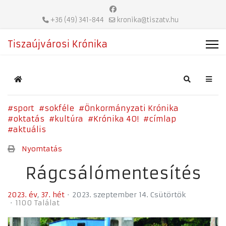
+36 (49) 341-844
kronika@tiszatv.hu
Tiszaújvárosi Krónika
Home
Search
sport
sokféle
Önkormányzati Krónika
oktatás
kultúra
Krónika 40!
címlap
aktuális
Nyomtatás
Rágcsálómentesítés
2023. év
37. hét
2023. szeptember 14. Csütörtök
1100 Találat