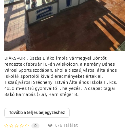
DIÁKSPORT. Úszás Diákolimpia Vármegyei Döntőt
rendeztek február 10-én Miskolcon, a Kemény Dénes
Városi Sportuszodában, ahol a tiszaújvárosi általános
iskolák sportolói kiváló eredményeket értek el.
Tiszaújvárosi Széchenyi István Általános Iskola II. kcs.
4x50 m-es fiú gyorsváltó 1. helyezés. A csapat tagjai:
Bakó Barnabás (3.a), Harnisféger B...
Tovább a teljes bejegyzéshez
676 Találat
0