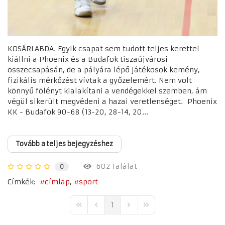
KOSÁRLABDA. Egyik csapat sem tudott teljes kerettel
kiállni a Phoenix és a Budafok tiszaújvárosi
összecsapásán, de a pályára lépő játékosok kemény,
fizikális mérkőzést vívtak a győzelemért. Nem volt
könnyű fölényt kialakítani a vendégekkel szemben, ám
végül sikerült megvédeni a hazai veretlenséget. Phoenix
KK - Budafok 90-68 (13-20, 28-14, 20...
Tovább a teljes bejegyzéshez
602 Találat
0
Címkék:
címlap
sport
1
First Page
Previous Page
Next Page
Last Page