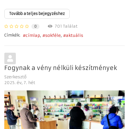
Tovább a teljes bejegyzéshez
701 Találat
0
Címkék:
címlap
sokféle
aktuális
Fogynak a vény nélküli készítmények
Szerkesztő
2025. év
7. hét