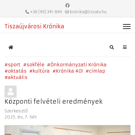
+36 (49) 341-844
kronika@tiszatv.hu
Tiszaújvárosi Krónika
Home
Search
sport
sokféle
Önkormányzati Krónika
oktatás
kultúra
Krónika 40!
címlap
aktuális
Központi felvételi eredmények
Szerkesztő
2025. év
7. hét