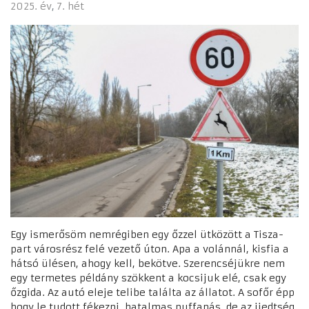
2025. év
7. hét
Egy ismerősöm nemrégiben egy őzzel ütközött a Tisza-
part városrész felé vezető úton. Apa a volánnál, kisfia a
hátsó ülésen, ahogy kell, bekötve. Szerencséjükre nem
egy termetes példány szökkent a kocsijuk elé, csak egy
őzgida. Az autó eleje telibe találta az állatot. A sofőr épp
hogy le tudott fékezni, hatalmas puffanás, de az ijedtség