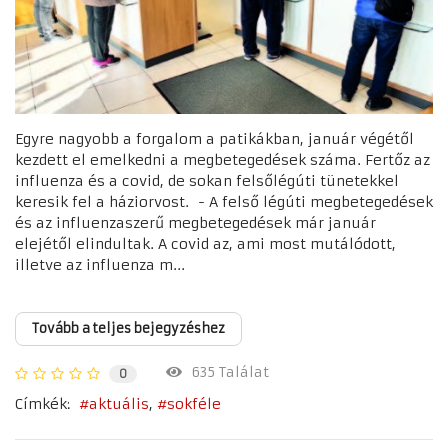
Egyre nagyobb a forgalom a patikákban, január végétől
kezdett el emelkedni a megbetegedések száma. Fertőz az
influenza és a covid, de sokan felsőlégúti tünetekkel
keresik fel a háziorvost. - A felső légúti megbetegedések
és az influenzaszerű megbetegedések már január
elejétől elindultak. A covid az, ami most mutálódott,
illetve az influenza m...
Tovább a teljes bejegyzéshez
635 Találat
0
Címkék:
aktuális
sokféle