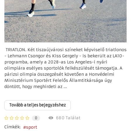
TRIATLON. Két tiszaújvárosi színeket képviselő triatlonos
- Lehmann Csongor és Kiss Gergely - is bekerült az LA10-
programba, amely a 2028-as Los Angeles-i nyári
olimpiára esélyes sportolók felkészülését támogatja. A
párizsi olimpia összegzését követően a Honvédelmi
Minisztérium Sportért Felelős Államtitkársága úgy
döntött, hogy meghirdeti az ...
Tovább a teljes bejegyzéshez
680 Találat
0
Címkék:
sport