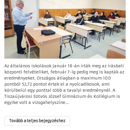
Az általános iskolások január 18-án írták meg az írásbeli
központi felvételiket, február 7-ig pedig meg is kapták az
eredményeket. Országos átlagban a maximum 100
pontból 52,72 pontot értek el a nyolcadikosok, ami
körülbelül egy ponttal több a tavalyi eredménynél. A
Tiszaújvárosi Eötvös József Gimnázium és Kollégium is
egyike volt a vizsgahelyszíne...
Tovább a teljes bejegyzéshez