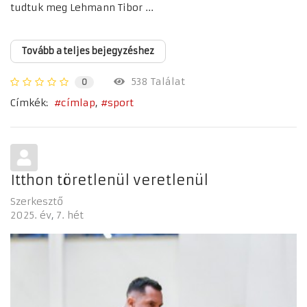
tudtuk meg Lehmann Tibor ...
Tovább a teljes bejegyzéshez
538 Találat
0
Címkék:
címlap
sport
Itthon töretlenül veretlenül
Szerkesztő
2025. év
7. hét