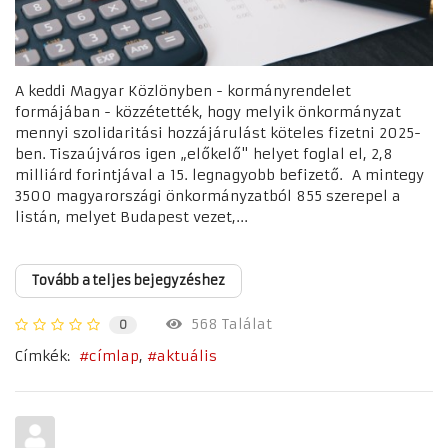
A keddi Magyar Közlönyben - kormányrendelet
formájában - közzétették, hogy melyik önkormányzat
mennyi szolidaritási hozzájárulást köteles fizetni 2025-
ben. Tiszaújváros igen „előkelő" helyet foglal el, 2,8
milliárd forintjával a 15. legnagyobb befizető. A mintegy
3500 magyarországi önkormányzatból 855 szerepel a
listán, melyet Budapest vezet,...
Tovább a teljes bejegyzéshez
568 Találat
0
Címkék:
címlap
aktuális