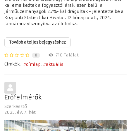
kal emelkedtek a fogyasztói árak, ezen belül a
járműüzemanyagok 2,7%- kal drágultak - jelentette be a
Központi Statisztikai Hivatal. 12 hónap alatt, 2024.
januárhoz viszonyítva az élelmisz...
Tovább a teljes bejegyzéshez
710 Találat
0
Címkék:
címlap
aktuális
Erőfelmérők
Szerkesztő
2025. év
7. hét