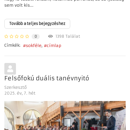
sem volt kis...
Tovább a teljes bejegyzéshez
1398 Találat
0
Címkék:
sokféle
címlap
Felsőfokú duális tanévnyitó
Szerkesztő
2025. év
7. hét