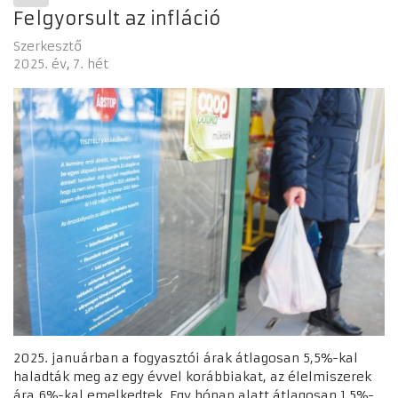
Felgyorsult az infláció
Szerkesztő
2025. év
7. hét
2025. januárban a fogyasztói árak átlagosan 5,5%-kal
haladták meg az egy évvel korábbiakat, az élelmiszerek
ára 6%-kal emelkedtek. Egy hónap alatt átlagosan 1,5%-