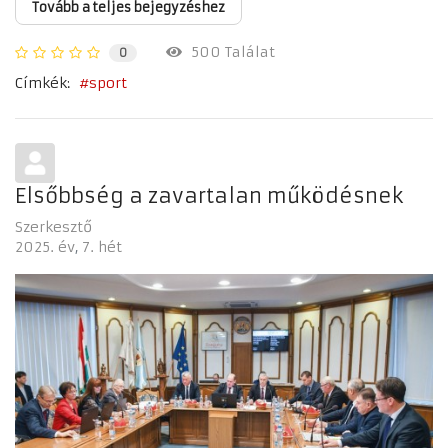
Tovább a teljes bejegyzéshez
500 Találat
0
Címkék:
sport
Elsőbbség a zavartalan működésnek
Szerkesztő
2025. év
7. hét