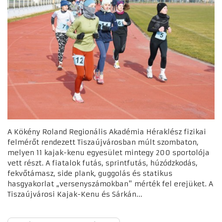
A Kökény Roland Regionális Akadémia Héraklész fizikai
felmérőt rendezett Tiszaújvárosban múlt szombaton,
melyen 11 kajak-kenu egyesület mintegy 200 sportolója
vett részt. A fiatalok futás, sprintfutás, húzódzkodás,
fekvőtámasz, side plank, guggolás és statikus
hasgyakorlat „versenyszámokban" mérték fel erejüket. A
Tiszaújvárosi Kajak-Kenu és Sárkán...