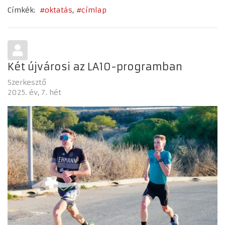
Címkék:
oktatás
címlap
Két újvárosi az LA10-programban
Szerkesztő
2025. év
7. hét