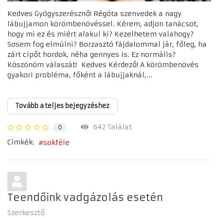
Kedves Gyógyszerésznő! Régóta szenvedek a nagy
lábujjamon körömbenövéssel. Kérem, adjon tanácsot,
hogy mi ez és miért alakul ki? Kezelhetem valahogy?
Sosem fog elmúlni? Borzasztó fájdalommal jár, főleg, ha
zárt cipőt hordok, néha gennyes is. Ez normális?
Köszönöm válaszát! Kedves Kérdező! A körömbenövés
gyakori probléma, főként a lábujjaknál,...
Tovább a teljes bejegyzéshez
642 Találat
0
Címkék:
sokféle
Teendőink vadgázolás esetén
Szerkesztő