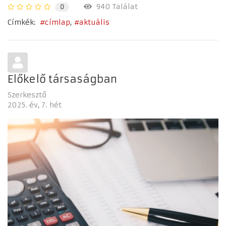
940 Találat
0
Címkék:
címlap
aktuális
Előkelő társaságban
Szerkesztő
2025. év
7. hét