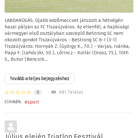
LABDARÚGÁS. Újabb edzőmeccset játszott a hétvégén
hazai pályán az FC Tiszaújváros. Az ellenfél, a hajdúsági
vármegyei első osztályban szereplő BeStrong SC nem
okozott gondot Tiszaújváros - BeStrong SC 6-1 (3-1)
Tiszaújváros: Hornyák Z. (György K., 70.) - Varjas, Ivánka,
Papp F. (Lehóczki, 50.), Lőrincz - Kollár (Orosz, 75.), Tóth
S., Butor (Bencsik...
Tovább a teljes bejegyzéshez
481 Találat
0
Címkék:
sport
Július elején Triatlon Fesztivál