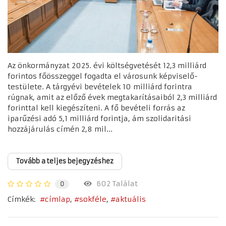
Az önkormányzat 2025. évi költségvetését 12,3 milliárd
forintos főösszeggel fogadta el városunk képviselő-
testülete. A tárgyévi bevételek 10 milliárd forintra
rúgnak, amit az előző évek megtakarításaiból 2,3 milliárd
forinttal kell kiegészíteni. A fő bevételi forrás az
iparűzési adó 5,1 milliárd forintja, ám szolidaritási
hozzájárulás címén 2,8 mil...
Tovább a teljes bejegyzéshez
602 Találat
0
Címkék:
címlap
sokféle
aktuális