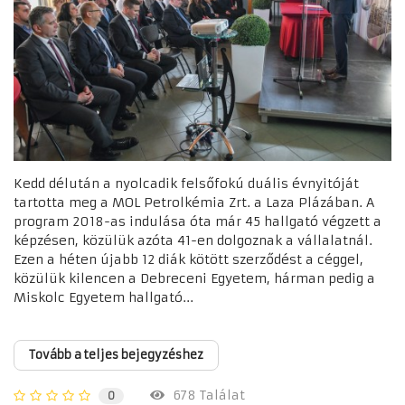
Kedd délután a nyolcadik felsőfokú duális évnyitóját
tartotta meg a MOL Petrolkémia Zrt. a Laza Plázában. A
program 2018-as indulása óta már 45 hallgató végzett a
képzésen, közülük azóta 41-en dolgoznak a vállalatnál.
Ezen a héten újabb 12 diák kötött szerződést a céggel,
közülük kilencen a Debreceni Egyetem, hárman pedig a
Miskolc Egyetem hallgató...
Tovább a teljes bejegyzéshez
678 Találat
0