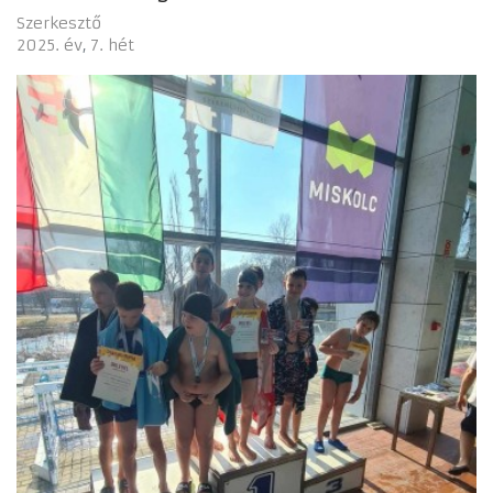
Szerkesztő
2025. év
7. hét