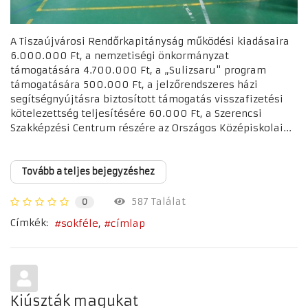
A Tiszaújvárosi Rendőrkapitányság működési kiadásaira
6.000.000 Ft, a nemzetiségi önkormányzat
támogatására 4.700.000 Ft, a „Sulizsaru" program
támogatására 500.000 Ft, a jelzőrendszeres házi
segítségnyújtásra biztosított támogatás visszafizetési
kötelezettség teljesítésére 60.000 Ft, a Szerencsi
Szakképzési Centrum részére az Országos Középiskolai...
Tovább a teljes bejegyzéshez
587 Találat
0
Címkék:
sokféle
címlap
Kiúszták magukat