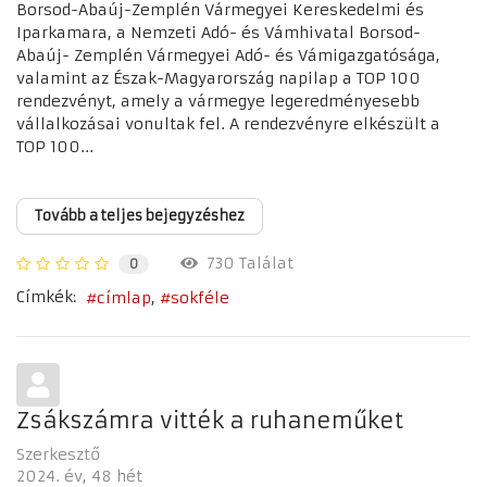
Borsod-Abaúj-Zemplén Vármegyei Kereskedelmi és
Iparkamara, a Nemzeti Adó- és Vámhivatal Borsod-
Abaúj- Zemplén Vármegyei Adó- és Vámigazgatósága,
valamint az Észak-Magyarország napilap a TOP 100
rendezvényt, amely a vármegye legeredményesebb
vállalkozásai vonultak fel. A rendezvényre elkészült a
TOP 100...
Tovább a teljes bejegyzéshez
730 Találat
0
Címkék:
címlap
sokféle
Zsákszámra vitték a ruhaneműket
Szerkesztő
2024. év
48 hét