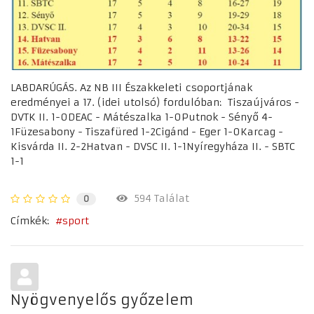
LABDARÚGÁS. Az NB III Északkeleti csoportjának
eredményei a 17. (idei utolsó) fordulóban: Tiszaújváros -
DVTK II. 1-0DEAC - Mátészalka 1-0Putnok - Sényő 4-
1Füzesabony - Tiszafüred 1-2Cigánd - Eger 1-0Karcag -
Kisvárda II. 2-2Hatvan - DVSC II. 1-1Nyíregyháza II. - SBTC
1-1
594 Találat
0
Címkék:
sport
Nyögvenyelős győzelem