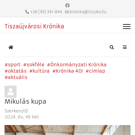
+36 (49) 341-844
kronika@tiszatv.hu
Tiszaújvárosi Krónika
Home
Search
sport
sokféle
Önkormányzati Krónika
oktatás
kultúra
Krónika 40!
címlap
aktuális
Mikulás kupa
Szerkesztő
2024. év
49 hét