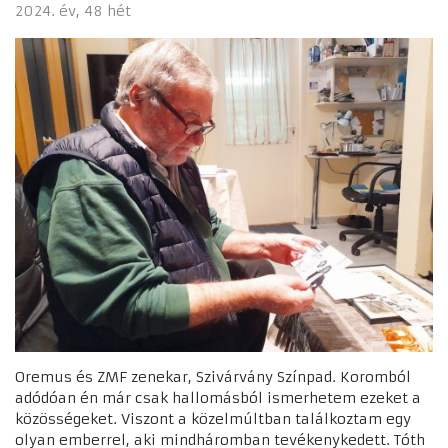
2024. év
48 hét
Oremus és ZMF zenekar, Szivárvány Színpad. Koromból
adódóan én már csak hallomásból ismerhetem ezeket a
közösségeket. Viszont a közelmúltban találkoztam egy
olyan emberrel, aki mindháromban tevékenykedett. Tóth