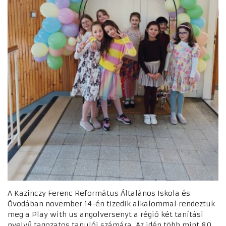
A Kazinczy Ferenc Református Általános Iskola és
Óvodában november 14-én tizedik alkalommal rendeztük
meg a Play with us angolversenyt a régió két tanítási
nyelvű tagozatos tanulói számára. Az idén több mint 80