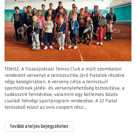
TENISZ. A Tiszaújvárosi Tenisz Club a múlt szombaton
rendezett versenyt a teniszsuliba járó fiatalok részére
négy kategóriában. A verseny célja a teniszsuli
sportolóinak játék- és versenylehetőség biztosítása, a
tudásszint felmérése, valamint egy kellemes közös
családi hétvégi sportprogram rendezése. A 22 fiatal
teniszező közül az ovis csoport rész...
Tovább a teljes bejegyzéshez