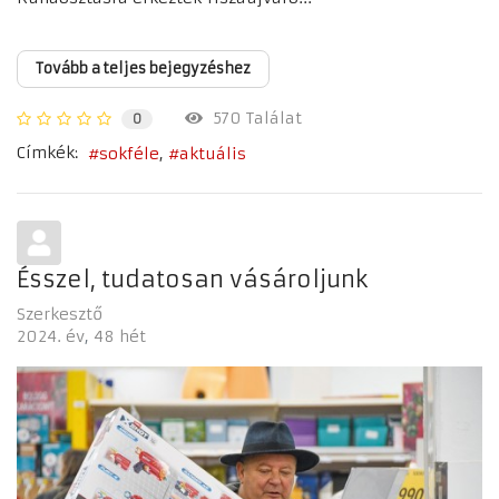
Tovább a teljes bejegyzéshez
570 Találat
0
Címkék:
sokféle
aktuális
Ésszel, tudatosan vásároljunk
Szerkesztő
2024. év
48 hét