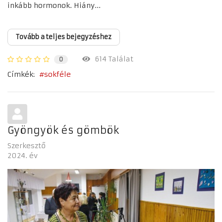
inkább hormonok. Hiány...
Tovább a teljes bejegyzéshez
614 Találat
0
Címkék:
sokféle
Gyöngyök és gömbök
Szerkesztő
2024. év