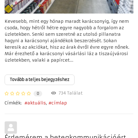
Kevesebb, mint egy hónap maradt karácsonyig, így nem
csoda, hogy hétről hétre egyre nagyobb a forgalom az
üzletekben. Senki sem szeretné az utolsó pillanatra
hagyni a karácsonyi ajándékok beszerzését. Sokan
keresik az akciókat, hisz az árak évről évre egyre nőnek.
Már érezhető a karácsonyi vásárlási láz a tiszaújvárosi
üzletekben, valaki a papírcet...
Tovább a teljes bejegyzéshez
734 Találat
0
Címkék:
aktuális
címlap
Érdemérem a betegkommunikációért