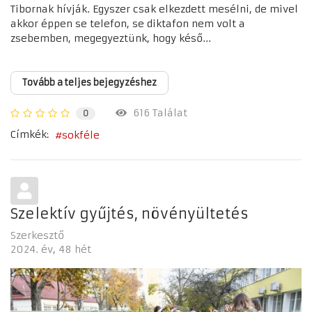
Tibornak hívják. Egyszer csak elkezdett mesélni, de mivel
akkor éppen se telefon, se diktafon nem volt a
zsebemben, megegyeztünk, hogy késő...
Tovább a teljes bejegyzéshez
616 Találat
0
Címkék:
sokféle
Szelektív gyűjtés, növényültetés
Szerkesztő
2024. év
48 hét