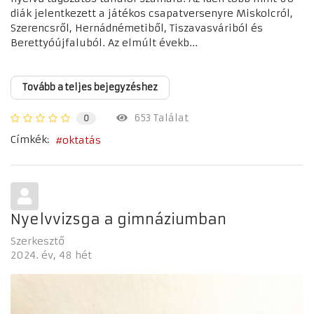
diák jelentkezett a játékos csapatversenyre Miskolcról,
Szerencsről, Hernádnémetiből, Tiszavasváriból és
Berettyóújfaluból. Az elmúlt évekb...
Tovább a teljes bejegyzéshez
653 Találat
0
Címkék:
oktatás
Nyelvvizsga a gimnáziumban
Szerkesztő
2024. év
48 hét