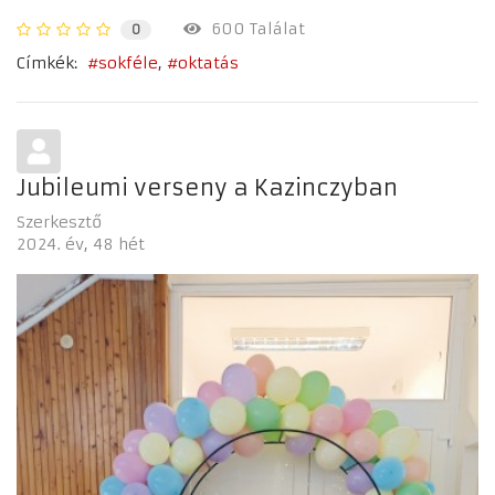
600 Találat
0
Címkék:
sokféle
oktatás
Jubileumi verseny a Kazinczyban
Szerkesztő
2024. év
48 hét