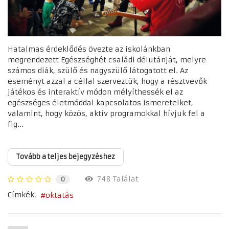
Hatalmas érdeklődés övezte az iskolánkban
megrendezett Egészséghét családi délutánját, melyre
számos diák, szülő és nagyszülő látogatott el. Az
eseményt azzal a céllal szerveztük, hogy a résztvevők
játékos és interaktív módon mélyíthessék el az
egészséges életmóddal kapcsolatos ismereteiket,
valamint, hogy közös, aktív programokkal hívjuk fel a
fig...
Tovább a teljes bejegyzéshez
748 Találat
0
Címkék:
oktatás