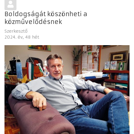
Boldogságát köszönheti a
közművelődésnek
Szerkesztő
2024. év
48 hét