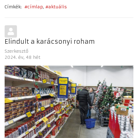
Címkék:
címlap
aktuális
Elindult a karácsonyi roham
Szerkesztő
2024. év
48 hét