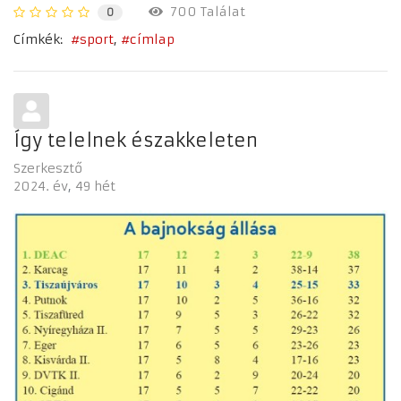
700 Találat
0
Címkék:
sport
címlap
Így telelnek északkeleten
Szerkesztő
2024. év
49 hét