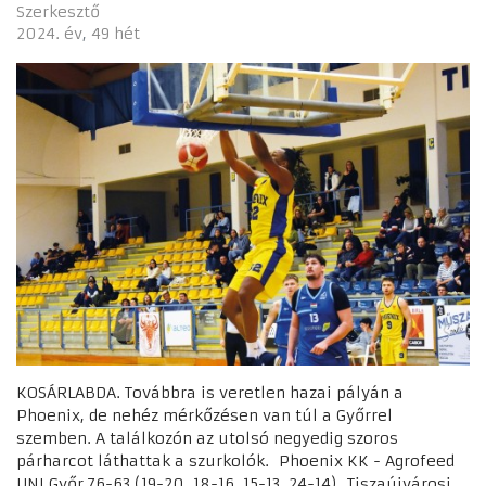
Szerkesztő
2024. év
49 hét
KOSÁRLABDA. Továbbra is veretlen hazai pályán a
Phoenix, de nehéz mérkőzésen van túl a Győrrel
szemben. A találkozón az utolsó negyedig szoros
párharcot láthattak a szurkolók. Phoenix KK - Agrofeed
UNI Győr 76-63 (19-20, 18-16, 15-13, 24-14) Tiszaújvárosi