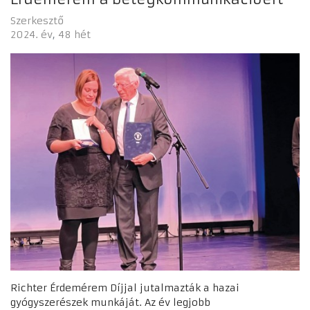
Szerkesztő
2024. év
48 hét
Richter Érdemérem Díjjal jutalmazták a hazai
gyógyszerészek munkáját. Az év legjobb