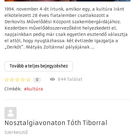
1994. november 4-ét írtunk, amikor egy, a kultúra iránt
elkötelezett 28 éves fiatalember csatlakozott a
Derkovits Művelődési Központ szakembergárdájához.
Kezdetben művelődésszervezőként helyezkedett el,
napjainkban pedig már csak egyetlen esztendő választja
el attól, hogy nyugtázhassa: két évtizede igazgatja a
„Derkót". Mátyás Zoltánnal pályájának ...
Tovább a teljes bejegyzéshez
844 Találat
0
Címkék:
kultúra
Nosztalgiavonaton Tóth Tiborral
Szerkesztő