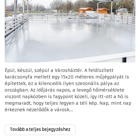
Épül, készül, szépül a Városháztér. A feldíszített
karácsonyfa mellett egy 15x20 méteres műjégpályát is
építettek, ez a kilencedik ilyen szezonális pálya az
országban. Az időjárás napos, a levegő hőmérséklete
viszont napközben is fagypont közeli, így itt-ott a hó is
megmaradt, hogy teljes legyen a téli kép. Nap, mint nap
érkeznek nézelődők a városk...
Tovább a teljes bejegyzéshez