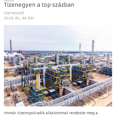
Tizenegyen a top százban
Szerkesztő
2024. év
48 hét
Immár tizennyolcadik alkalommal rendezte meg a