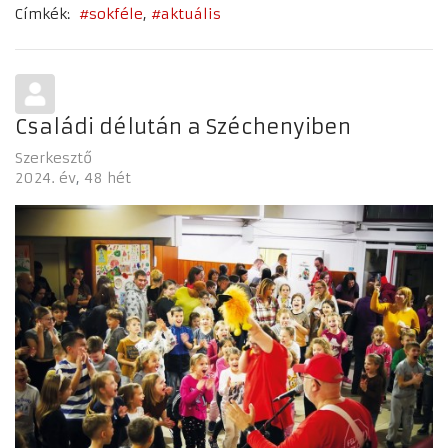
Címkék:
sokféle
aktuális
Családi délután a Széchenyiben
Szerkesztő
2024. év
48 hét