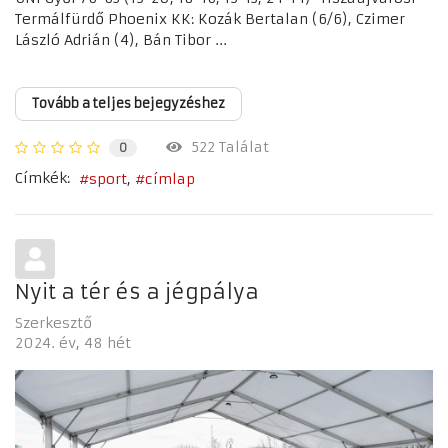
Termálfürdő Phoenix KK: Kozák Bertalan (6/6), Czimer
László Adrián (4), Bán Tibor ...
Tovább a teljes bejegyzéshez
522 Találat
0
Címkék:
sport
címlap
Nyit a tér és a jégpálya
Szerkesztő
2024. év
48 hét