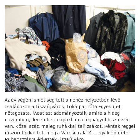
Az év végén ismét segített a nehéz helyzetben lévő
családokon a Tiszaújvárosi Lokálpatrióta Egyesület
nőtagozata. Most azt adományozták, amire a hideg
novemberi, decemberi napokban a legnagyobb szükség
van. Közel száz, meleg ruhákkal teli zsákot. Péntek reggel
rászorulókkal telt meg a Városgazda Kft. egyik épülete.
Ruhaosztásra érkeztek Tiszaújváro...