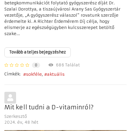
betegkommunikációt folytató gyógyszerész díját Dr.
Szalai Dorottya, a tiszaújvárosi Arany Sas Gyógyszertár
vezetője, „A gyógyszerész válaszol" rovatunk szerzője
érdemelte ki. A Richter Érdemérem Díj célja, hogy
elismerje az egészségügyben kulcsszerepet betöltő
szake...
Tovább a teljes bejegyzéshez
686 Találat
0
Címkék:
sokféle
aktuális
Mit kell tudni a D-vitaminról?
Szerkesztő
2024. év
48 hét