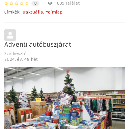
1035 Találat
0
Címkék:
aktuális
címlap
Adventi autóbuszjárat
Szerkesztő
2024. év
48 hét