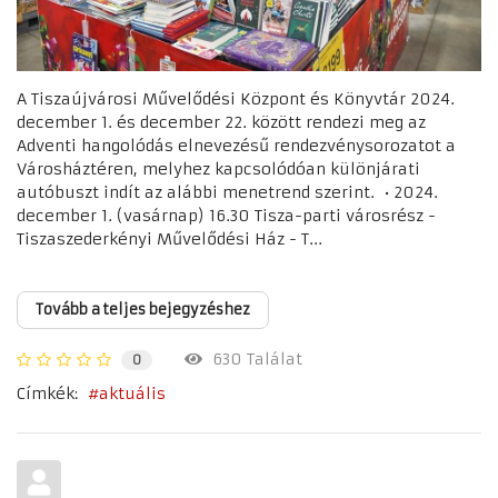
A Tiszaújvárosi Művelődési Központ és Könyvtár 2024.
december 1. és december 22. között rendezi meg az
Adventi hangolódás elnevezésű rendezvénysorozatot a
Városháztéren, melyhez kapcsolódóan különjárati
autóbuszt indít az alábbi menetrend szerint. • 2024.
december 1. (vasárnap) 16.30 Tisza-parti városrész -
Tiszaszederkényi Művelődési Ház - T...
Tovább a teljes bejegyzéshez
630 Találat
0
Címkék:
aktuális