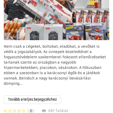
Nem csak a cégeket, boltokat, eladókat, a vevőket is
védik a jogszabályok. Az ünnepek közeledtével a
fogyasztóvédelem szakemberei fokozott ellenőrzéseket
tartanak szerte az országban a nagyobb
hipermarketekben, piacokon, vásárokon. A fókuszban
ebben a szezonban is a karácsonyi égők és a játékok
vannak. Beindult a nagy karácsonyi bevásárlási
dömping...
Tovább a teljes bejegyzéshez
687 Találat
0