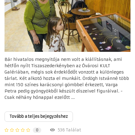
Bár hivatalos megnyitója nem volt a kiállításnak, ami
hétfőn nyílt Tiszaszederkényben az Óvárosi KULT
Galériában, mégis sok érdeklődőt vonzott a különleges
tárlat. Két alkotó hozta el munkáit. Ördögh Istvánné több
mint 150 színes karácsonyi gömbbel érkezett, Varga
Petra pedig gyöngyökből készült díszeivel figuráival. -
Csak néhány hónappal ezelőtt ...
Tovább a teljes bejegyzéshez
536 Találat
0