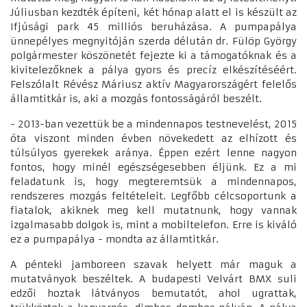
Júliusban kezdték építeni, két hónap alatt el is készült az
Ifjúsági park 45 milliós beruházása. A pumpapálya
ünnepélyes megnyitóján szerda délután dr. Fülöp György
polgármester köszönetét fejezte ki a támogatóknak és a
kivitelezőknek a pálya gyors és precíz elkészítéséért.
Felszólalt Révész Máriusz aktív Magyarországért felelős
államtitkár is, aki a mozgás fontosságáról beszélt.
- 2013-ban vezettük be a mindennapos testnevelést, 2015
óta viszont minden évben növekedett az elhízott és
túlsúlyos gyerekek aránya. Éppen ezért lenne nagyon
fontos, hogy minél egészségesebben éljünk. Ez a mi
feladatunk is, hogy megteremtsük a mindennapos,
rendszeres mozgás feltételeit. Legfőbb célcsoportunk a
fiatalok, akiknek meg kell mutatnunk, hogy vannak
izgalmasabb dolgok is, mint a mobiltelefon. Erre is kiváló
ez a pumpapálya - mondta az államtitkár.
A pénteki jamboreen szavak helyett már maguk a
mutatványok beszéltek. A budapesti Velvárt BMX suli
edzői hoztak látványos bemutatót, ahol ugrattak,