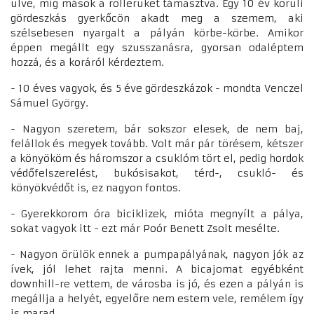
ülve, míg mások a rollerüket támasztva. Egy 10 év körüli
gördeszkás gyerkőcön akadt meg a szemem, aki
szélsebesen nyargalt a pályán körbe-körbe. Amikor
éppen megállt egy szusszanásra, gyorsan odaléptem
hozzá, és a koráról kérdeztem.
- 10 éves vagyok, és 5 éve gördeszkázok - mondta Venczel
Sámuel György.
- Nagyon szeretem, bár sokszor elesek, de nem baj,
felállok és megyek tovább. Volt már pár törésem, kétszer
a könyököm és háromszor a csuklóm tört el, pedig hordok
védőfelszerelést, bukósisakot, térd-, csukló- és
könyökvédőt is, ez nagyon fontos.
- Gyerekkorom óra biciklizek, mióta megnyílt a pálya,
sokat vagyok itt - ezt már Poór Benett Zsolt mesélte.
- Nagyon örülök ennek a pumpapályának, nagyon jók az
ívek, jól lehet rajta menni. A bicajomat egyébként
downhill-re vettem, de városba is jó, és ezen a pályán is
megállja a helyét, egyelőre nem estem vele, remélem így
is marad.