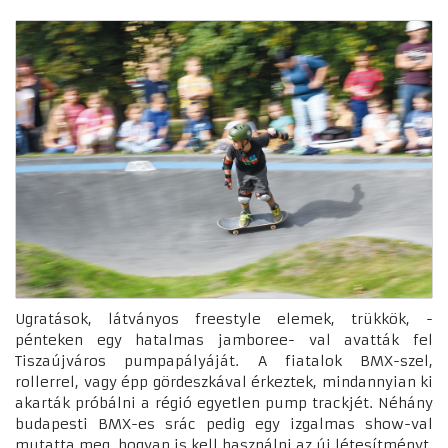
Ugratások, látványos freestyle elemek, trükkök, -
pénteken egy hatalmas jamboree- val avatták fel
Tiszaújváros pumpapályáját. A fiatalok BMX-szel,
rollerrel, vagy épp gördeszkával érkeztek, mindannyian ki
akarták próbálni a régió egyetlen pump trackjét. Néhány
budapesti BMX-es srác pedig egy izgalmas show-val
mutatta meg, hogyan is kell használni az új létesítményt.