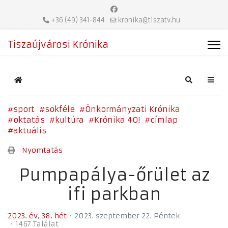
+36 (49) 341-844
kronika@tiszatv.hu
Tiszaújvárosi Krónika
Home
Search
sport
sokféle
Önkormányzati Krónika
oktatás
kultúra
Krónika 40!
címlap
aktuális
Nyomtatás
Pumpapálya-őrület az
ifi parkban
2023. év
38. hét
2023. szeptember 22. Péntek
1467 Találat