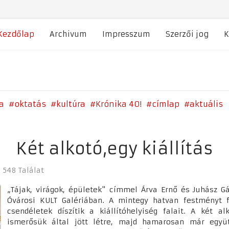
Kezdőlap
Archivum
Impresszum
Szerzői jog
K
a
oktatás
kultúra
Krónika 40!
címlap
aktuális
Két alkotó,egy kiállítás
548 Találat
„Tájak, virágok, épületek" címmel Árva Ernő és Juhász Gá
Óvárosi KULT Galériában. A mintegy hatvan festményt f
csendéletek díszítik a kiállítóhelyiség falait. A két 
ismerősük által jött létre, majd hamarosan már együtt