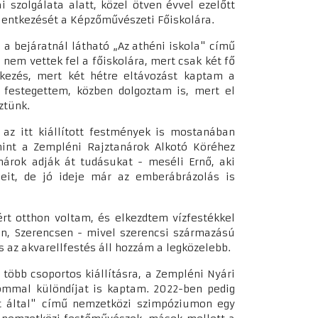
i szolgálata alatt, közel ötven évvel ezelőtt
elentkezését a Képzőművészeti Főiskolára.
 a bejáratnál látható „Az athéni iskola" című
em vettek fel a főiskolára, mert csak két fő
tkezés, mert két hétre eltávozást kaptam a
 festegettem, közben dolgoztam is, mert el
eztünk.
az itt kiállított festmények is mostanában
mint a Zempléni Rajztanárok Alkotó Köréhez
árok adják át tudásukat - meséli Ernő, aki
égeit, de jó ideje már az emberábrázolás is
rt otthon voltam, és elkezdtem vízfestékkel
en, Szerencsen - mivel szerencsi származású
és az akvarellfestés áll hozzám a legközelebb.
több csoportos kiállításra, a Zempléni Nyári
lommal különdíjat is kaptam. 2022-ben pedig
t által" című nemzetközi szimpóziumon egy