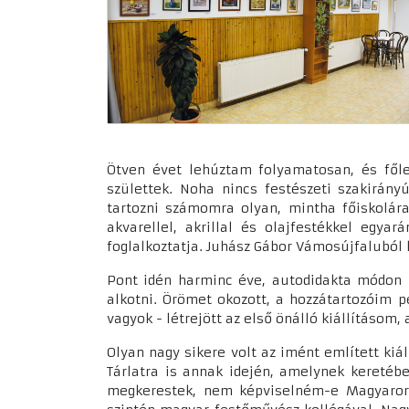
Ötven évet lehúztam folyamatosan, és főle
születtek. Noha nincs festészeti szakirán
tartozni számomra olyan, mintha főiskolár
akvarellel, akrillal és olajfestékkel egya
foglalkoztatja. Juhász Gábor Vámosújfaluból h
Pont idén harminc éve, autodidakta módon k
alkotni. Örömet okozott, a hozzátartozóim 
vagyok - létrejött az első önálló kiállításom
Olyan nagy sikere volt az imént említett ki
Tárlatra is annak idején, amelynek keretéb
megkerestek, nem képviselném-e Magyarors