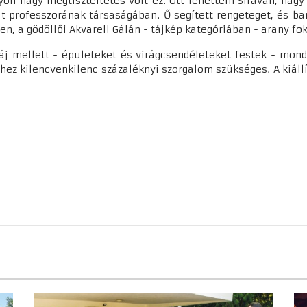
yon nagy megtiszteltetés volt ez. Ott lehettem Siraván, nag
 professzorának társaságában. Ő segített rengeteget, és bar
, a gödöllői Akvarell Gálán - tájkép kategóriában - arany fok
j mellett - épületeket és virágcsendéleteket festek - mond
ghez kilencvenkilenc százaléknyi szorgalom szükséges. A kiáll