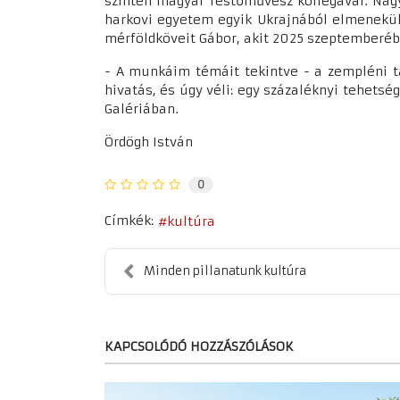
szintén magyar festőművész kollégával. Nag
harkovi egyetem egyik Ukrajnából elmenekült
mérföldköveit Gábor, akit 2025 szeptemberében
- A munkáim témáit tekintve - a zempléni tá
hivatás, és úgy véli: egy százaléknyi tehetsé
Galériában.
Ördögh István
0
Címkék:
kultúra
Minden pillanatunk kultúra
KAPCSOLÓDÓ HOZZÁSZÓLÁSOK