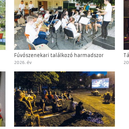
Fúvószenekari találkozó harmadszor
T
2026. év
20