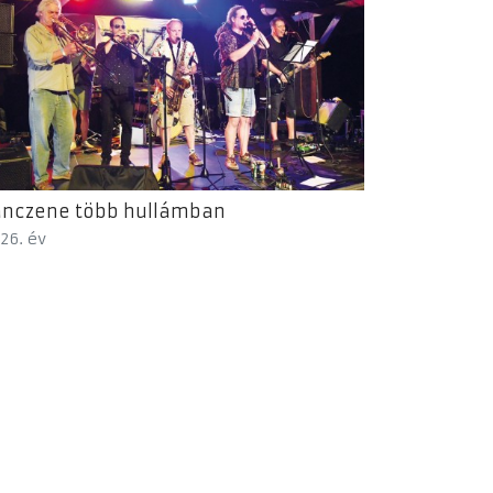
ánczene több hullámban
26. év