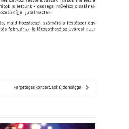
y nemzetközi festőművészek, mások mellett a
átok is lettünk - összegzi művészi oldalának
ozatú díjjal jutalmaztak.
ja, majd hozzáteszi: számára a festészet egy
ítás február 27-ig látogatható az Óvárosi KULT
Fergeteges koncert, sok újdonsággal