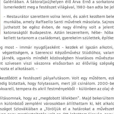
Galériában. A Sátoraljaújhelyen élő Árva Ernő a sorkatona
ismerkedett meg a festészet világával, 1980-ban adta be j
- Restaurátor szerettem volna lenni, és azért kezdtem bele
munkába, amely Raffaello Santi művének másolata. Sajnos n
juthatott be egész évben, de nagy élmény volt a jelen
katonaságtól Budapestre. Aztán leszereltem, hébe- hóba
kellett tartanom a családomat, gyerekeim születtek, építk
g most - immár nyugdíjasként - kezdek el igazán alkotni, 
yú végzettségem, a Szerencsi Képzőművész Stúdióhoz, vala
a járnék, ugyanis mindkét közösségben hivatásos művésztan
ránt szívesen viszi vászonra elsősorban az élővilág széps
ozta el alkotásait. -
ezdődött a festészeti pályafutásom. Volt egy műtétem, ezé
pedig biztattak, hogy folytassam, mert jól csinálom. 2000-b
, akvarell, tempera és akril festményekből - különben az olaj-
állításomnak, hogy az „megdobott lélekben". Majd bekerültem 
en különböző zempléni városokban állíthattam ki, két alka
zágot Szlovákiában a „Töröljük el a határokat a művésze