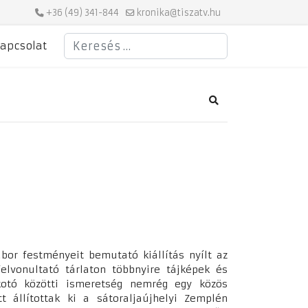
+36 (49) 341-844
kronika@tiszatv.hu
Keresés
apcsolat
Search
bor festményeit bemutató kiállítás nyílt az
elvonultató tárlaton többnyire tájképek és
alkotó közötti ismeretség nemrég egy közös
 állítottak ki a sátoraljaújhelyi Zemplén