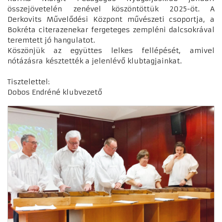
összejövetelén zenével köszöntöttük 2025-öt. A
Derkovits Művelődési Központ művészeti csoportja, a
Bokréta citerazenekar fergeteges zempléni dalcsokrával
teremtett jó hangulatot.
Köszönjük az együttes lelkes fellépését, amivel
nótázásra késztették a jelenlévő klubtagjainkat.
Tisztelettel:
Dobos Endréné klubvezető