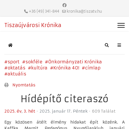
+36 (49) 341-844
kronika@tiszatv.hu
Tiszaújvárosi Krónika
Home
Search
sport
sokféle
Önkormányzati Krónika
oktatás
kultúra
Krónika 40!
címlap
aktuális
Nyomtatás
Hídépítő citeraszó
2025. év
3. hét
2025. január 17. Péntek
609 Találat
Egy közösen átélt élmény hidakat épít közénk. A
Kaffka Margit Pedagógus Nyugdíjasklub januári