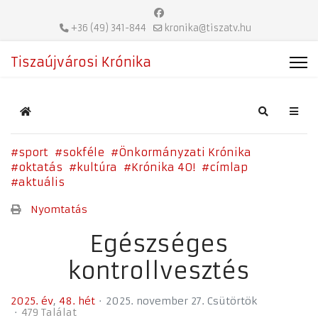
+36 (49) 341-844
kronika@tiszatv.hu
Tiszaújvárosi Krónika
Home
Search
sport
sokféle
Önkormányzati Krónika
oktatás
kultúra
Krónika 40!
címlap
aktuális
Nyomtatás
Egészséges
kontrollvesztés
2025. év
48. hét
2025. november 27. Csütörtök
479 Találat