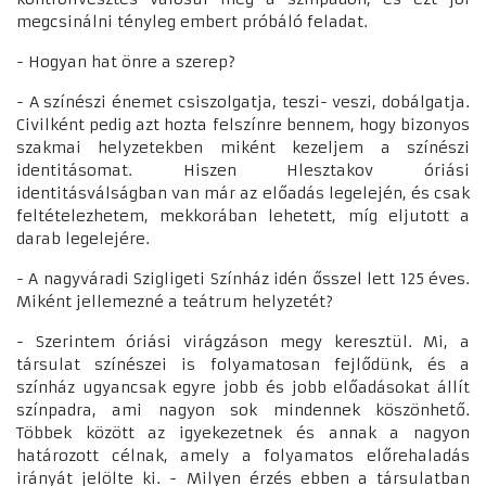
megcsinálni tényleg embert próbáló feladat.
- Hogyan hat önre a szerep?
- A színészi énemet csiszolgatja, teszi- veszi, dobálgatja.
Civilként pedig azt hozta felszínre bennem, hogy bizonyos
szakmai helyzetekben miként kezeljem a színészi
identitásomat. Hiszen Hlesztakov óriási
identitásválságban van már az előadás legelején, és csak
feltételezhetem, mekkorában lehetett, míg eljutott a
darab legelejére.
- A nagyváradi Szigligeti Színház idén ősszel lett 125 éves.
Miként jellemezné a teátrum helyzetét?
- Szerintem óriási virágzáson megy keresztül. Mi, a
társulat színészei is folyamatosan fejlődünk, és a
színház ugyancsak egyre jobb és jobb előadásokat állít
színpadra, ami nagyon sok mindennek köszönhető.
Többek között az igyekezetnek és annak a nagyon
határozott célnak, amely a folyamatos előrehaladás
irányát jelölte ki. - Milyen érzés ebben a társulatban