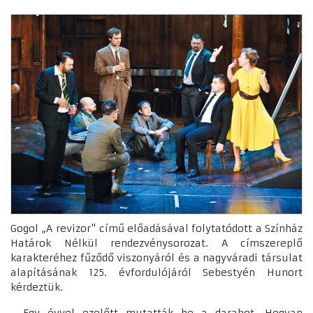
Gogol „A revizor" című előadásával folytatódott a Színház
Határok Nélkül rendezvénysorozat. A címszereplő
karakteréhez fűződő viszonyáról és a nagyváradi társulat
alapításának 125. évfordulójáról Sebestyén Hunort
kérdeztük.
- Egy évvel ezelőtt mutatták be a darabot. Hogyan