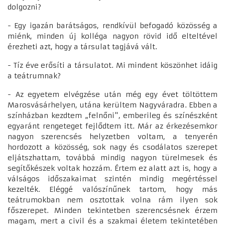
dolgozni?
- Egy igazán barátságos, rendkívül befogadó közösség a
miénk, minden új kolléga nagyon rövid idő elteltével
érezheti azt, hogy a társulat tagjává vált.
- Tíz éve erősíti a társulatot. Mi mindent köszönhet idáig
a teátrumnak?
- Az egyetem elvégzése után még egy évet töltöttem
Marosvásárhelyen, utána kerültem Nagyváradra. Ebben a
színházban kezdtem „felnőni", emberileg és színészként
egyaránt rengeteget fejlődtem itt. Már az érkezésemkor
nagyon szerencsés helyzetben voltam, a tenyerén
hordozott a közösség, sok nagy és csodálatos szerepet
eljátszhattam, továbbá mindig nagyon türelmesek és
segítőkészek voltak hozzám. Értem ez alatt azt is, hogy a
válságos időszakaimat szintén mindig megértéssel
kezelték. Eléggé valószínűnek tartom, hogy más
teátrumokban nem osztottak volna rám ilyen sok
főszerepet. Minden tekintetben szerencsésnek érzem
magam, mert a civil és a szakmai életem tekintetében