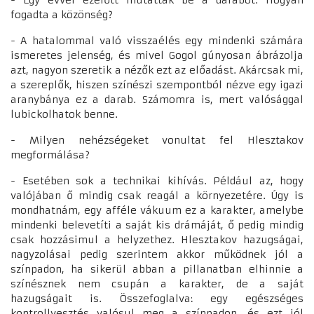
fogadta a közönség?
- A hatalommal való visszaélés egy mindenki számára
ismeretes jelenség, és mivel Gogol gúnyosan ábrázolja
azt, nagyon szeretik a nézők ezt az előadást. Akárcsak mi,
a szereplők, hiszen színészi szempontból nézve egy igazi
aranybánya ez a darab. Számomra is, mert valósággal
lubickolhatok benne.
- Milyen nehézségeket vonultat fel Hlesztakov
megformálása?
- Esetében sok a technikai kihívás. Például az, hogy
valójában ő mindig csak reagál a környezetére. Úgy is
mondhatnám, egy afféle vákuum ez a karakter, amelybe
mindenki belevetíti a saját kis drámáját, ő pedig mindig
csak hozzásimul a helyzethez. Hlesztakov hazugságai,
nagyzolásai pedig szerintem akkor működnek jól a
színpadon, ha sikerül abban a pillanatban elhinnie a
színésznek nem csupán a karakter, de a saját
hazugságait is. Összefoglalva: egy egészséges
kontrollvesztés valósul meg a színpadon, és ezt jól