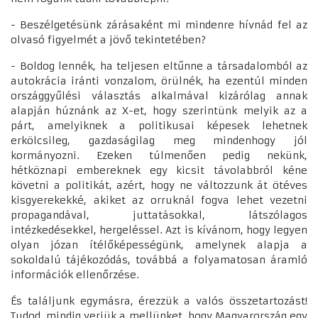
- Beszélgetésünk zárásaként mi mindenre hívnád fel az
olvasó figyelmét a jövő tekintetében?
- Boldog lennék, ha teljesen eltűnne a társadalomból az
autokrácia iránti vonzalom, örülnék, ha ezentúl minden
országgyűlési választás alkalmával kizárólag annak
alapján húznánk az X-et, hogy szerintünk melyik az a
párt, amelyiknek a politikusai képesek lehetnek
erkölcsileg, gazdaságilag meg mindenhogy jól
kormányozni. Ezeken túlmenően pedig nekünk,
hétköznapi embereknek egy kicsit távolabbról kéne
követni a politikát, azért, hogy ne változzunk át ötéves
kisgyerekekké, akiket az orruknál fogva lehet vezetni
propagandával, juttatásokkal, látszólagos
intézkedésekkel, hergeléssel. Azt is kívánom, hogy legyen
olyan józan ítélőképességünk, amelynek alapja a
sokoldalú tájékozódás, továbbá a folyamatosan áramló
információk ellenőrzése.
És találjunk egymásra, érezzük a valós összetartozást!
Tudod, mindig verjük a mellünket, hogy Magyarország egy