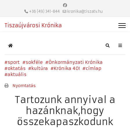
+36 (49) 341-844
kronika@tiszatv.hu
Tiszaújvárosi Krónika
Home
Search
sport
sokféle
Önkormányzati Krónika
oktatás
kultúra
Krónika 40!
címlap
aktuális
Nyomtatás
Tartozunk annyival a
hazánknak,hogy
összekapaszkodunk