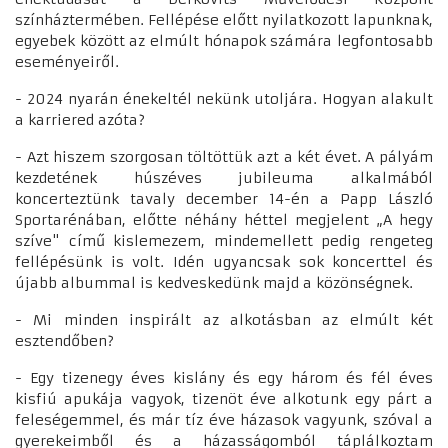
színháztermében. Fellépése előtt nyilatkozott lapunknak,
egyebek között az elmúlt hónapok számára legfontosabb
eseményeiről.
- 2024 nyarán énekeltél nekünk utoljára. Hogyan alakult
a karriered azóta?
- Azt hiszem szorgosan töltöttük azt a két évet. A pályám
kezdetének húszéves jubileuma alkalmából
koncerteztünk tavaly december 14-én a Papp László
Sportarénában, előtte néhány héttel megjelent „A hegy
szíve" című kislemezem, mindemellett pedig rengeteg
fellépésünk is volt. Idén ugyancsak sok koncerttel és
újabb albummal is kedveskedünk majd a közönségnek.
- Mi minden inspirált az alkotásban az elmúlt két
esztendőben?
- Egy tizenegy éves kislány és egy három és fél éves
kisfiú apukája vagyok, tizenöt éve alkotunk egy párt a
feleségemmel, és már tíz éve házasok vagyunk, szóval a
gyerekeimből és a házasságomból táplálkoztam