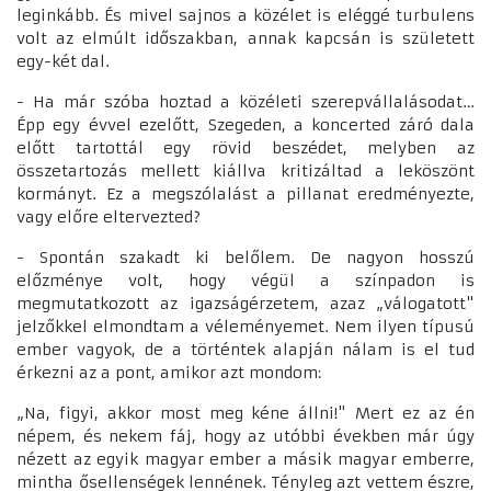
leginkább. És mivel sajnos a közélet is eléggé turbulens
volt az elmúlt időszakban, annak kapcsán is született
egy-két dal.
- Ha már szóba hoztad a közéleti szerepvállalásodat…
Épp egy évvel ezelőtt, Szegeden, a koncerted záró dala
előtt tartottál egy rövid beszédet, melyben az
összetartozás mellett kiállva kritizáltad a leköszönt
kormányt. Ez a megszólalást a pillanat eredményezte,
vagy előre eltervezted?
- Spontán szakadt ki belőlem. De nagyon hosszú
előzménye volt, hogy végül a színpadon is
megmutatkozott az igazságérzetem, azaz „válogatott"
jelzőkkel elmondtam a véleményemet. Nem ilyen típusú
ember vagyok, de a történtek alapján nálam is el tud
érkezni az a pont, amikor azt mondom:
„Na, figyi, akkor most meg kéne állni!" Mert ez az én
népem, és nekem fáj, hogy az utóbbi években már úgy
nézett az egyik magyar ember a másik magyar emberre,
mintha ősellenségek lennének. Tényleg azt vettem észre,