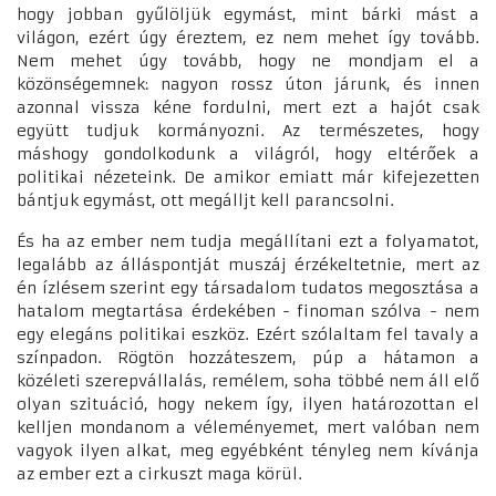
hogy jobban gyűlöljük egymást, mint bárki mást a
világon, ezért úgy éreztem, ez nem mehet így tovább.
Nem mehet úgy tovább, hogy ne mondjam el a
közönségemnek: nagyon rossz úton járunk, és innen
azonnal vissza kéne fordulni, mert ezt a hajót csak
együtt tudjuk kormányozni. Az természetes, hogy
máshogy gondolkodunk a világról, hogy eltérőek a
politikai nézeteink. De amikor emiatt már kifejezetten
bántjuk egymást, ott megálljt kell parancsolni.
És ha az ember nem tudja megállítani ezt a folyamatot,
legalább az álláspontját muszáj érzékeltetnie, mert az
én ízlésem szerint egy társadalom tudatos megosztása a
hatalom megtartása érdekében - finoman szólva - nem
egy elegáns politikai eszköz. Ezért szólaltam fel tavaly a
színpadon. Rögtön hozzáteszem, púp a hátamon a
közéleti szerepvállalás, remélem, soha többé nem áll elő
olyan szituáció, hogy nekem így, ilyen határozottan el
kelljen mondanom a véleményemet, mert valóban nem
vagyok ilyen alkat, meg egyébként tényleg nem kívánja
az ember ezt a cirkuszt maga körül.