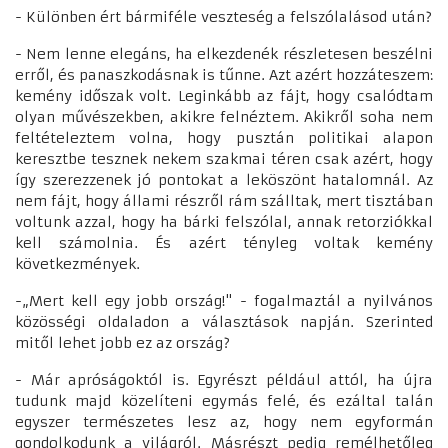
- Különben ért bármiféle veszteség a felszólalásod után?
- Nem lenne elegáns, ha elkezdenék részletesen beszélni
erről, és panaszkodásnak is tűnne. Azt azért hozzáteszem:
kemény időszak volt. Leginkább az fájt, hogy csalódtam
olyan művészekben, akikre felnéztem. Akikről soha nem
feltételeztem volna, hogy pusztán politikai alapon
keresztbe tesznek nekem szakmai téren csak azért, hogy
így szerezzenek jó pontokat a leköszönt hatalomnál. Az
nem fájt, hogy állami részről rám szálltak, mert tisztában
voltunk azzal, hogy ha bárki felszólal, annak retorziókkal
kell számolnia. És azért tényleg voltak kemény
következmények.
-„Mert kell egy jobb ország!" - fogalmaztál a nyilvános
közösségi oldaladon a választások napján. Szerinted
mitől lehet jobb ez az ország?
- Már apróságoktól is. Egyrészt például attól, ha újra
tudunk majd közelíteni egymás felé, és ezáltal talán
egyszer természetes lesz az, hogy nem egyformán
gondolkodunk a világról. Másrészt pedig remélhetőleg