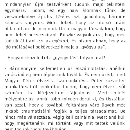
mindannyian újra testvérként tudunk majd tekinteni
egymásra. Tudom, ez egy naiv álomnak tűnik, de
visszatekintve április 12-ére, azt gondolom, bármire
képesek vagyunk. Mert lehet, hogy az utolsó utáni
pillanatban, de megmutatta a magyar társadalom, hogy
nem lehet becsicskítani. Büszke vagyok arra, hogy meg
tudtuk állítani ezt az egészet, és bízom abban, hogy az
idő múlásával bekövetkezik majd a „gyógyulás".
- Hogyan képzeled el a „gyógyulás" folyamatát?
- Bármennyire kellemetlen az elszámoltatás, anélkül
valószínűleg nem léphetünk tovább. És nem azért, mert
Magyar Péter élvezi a számonkérést. Péter közvetlen
munkatársaitól konkrétan tudom, hogy nem élvezi, sőt
számára is kifejezetten fájdalmas. Mert minél
mélyebbre ás, annál több minden derül ki, és tisztában
van azzal, hogy a további, feltárásra váró ügyek még
inkább traumatizálni fogják a teljes társadalmat. De
nincs más választása, végig kell csinálnia. Mert anélkül,
hogy megértenénk, mi történt, vagy mit tettek velünk,
nem fogunk tudni továbblépni.