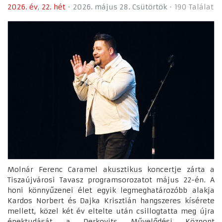
2026. év
22. hét
2026. május 28. Csütörtök
190 Találat
Molnár Ferenc Caramel akusztikus koncertje zárta a
Tiszaújvárosi Tavasz programsorozatot május 22-én. A
honi könnyűzenei élet egyik legmeghatározóbb alakja
Kardos Norbert és Dajka Krisztián hangszeres kísérete
mellett, közel két év eltelte után csillogtatta meg újra
énektudását a Derkovits Művelődési Központ