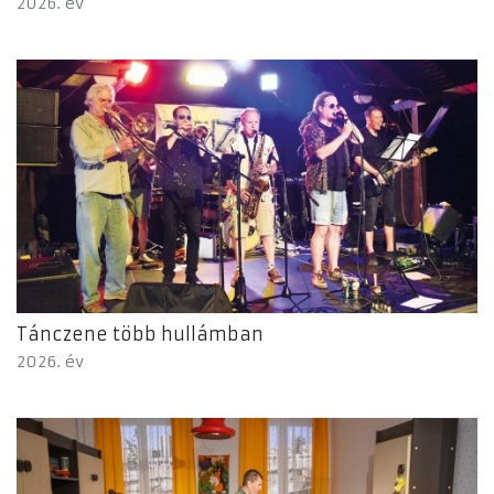
2026. év
Tánczene több hullámban
2026. év