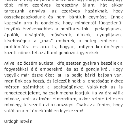
több mint ezeréves keresztény állam, hát akkor
tartozunk annyival az ezeréves hazánknak, hogy
összekapaszkodunk és nem bántjuk egymást. Ennek
kapcsán arra is gondolok, hogy mindentől függetlenül
legyünk érzékenyebbek a honfitársaink - pedagógusok,
ápolók, újságírók, művészek, diákok, nyugdíjasok,
kisebbségek, a „más" emberek, a beteg emberek -
problémáira és arra is, hogyan, milyen körülmények
között nőnek fel az állami gondozott gyerekek.
Mivel az öcsém autista, kifejezetten gyakran beszélek a
fogyatékkal élő emberekről és az ő gondjaikról. Hogy
vegyük már észre őket is! Ha pedig bárki bajban van,
menjünk oda hozzá, és jelezzük neki: a lehetőségeinkhez
mérten számíthat a segítségünkre! Valakinek az is
rengeteget jelent, ha csak meghallgatjuk. Ha valóra válik
mindaz, amit az imént elmondtam, akkor szinte teljesen
mindegy, ki vezeti ezt az országot. Csak az a fontos, hogy
valóban a mi érdekünkben igyekezzen!
Ördögh István