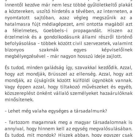
innentől kezdve már nem lesz többé gyűlöletkeltő plakát
a köztereken, uszító hirdetés a tévében, az interneten, a
nyomtatott sajtóban, azaz végleg megszűnik az a
hatalmasra fújt médiagépezet, ami ontotta magából azt
a félelmetes, Goebbels-i propagandát. Hiszen az
érzelmeink és a gondolkodásunk állami részről történő
befolyásolása - többek között civil szervezetek, valamint
bizonyos szakmák egyes képviselőinek
megbélyegzésével - már nagyon hosszú ideje zajlott.
És tudod, minden galádság így, szavakkal kezdődik. Azzal,
hogy azt mondják, Brüsszel az ellenség. Azzal, hogy azt
mondják, az újságírók között külföldi ügynökök vannak.
Vagy éppen azzal, hogy tiltakozó művészeket és egyéb,
közszereplést önként vállaló személyeket hazaárulóknak
minősítenek.
- Lehet még valaha egységes a társadalmunk?
- Tartozom magamnak meg a magyar társadalomnak is
annyival, hogy hinnem kell az egység megvalósulásában.
És tudod, mit mondok? Hiszek abban, hogy egyszer csak